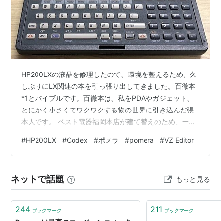
HP200LXの液晶を修理したので、環境を整えるため、久
しぶりにLX関連の本を引っ張り出してきました。百徹本
*1とバイブルです。百徹本は、私をPDAやガジェット、
とにかく小さくてワクワクする物の世界に引き込んだ張
本人です。 ベスト電器福岡本店が建て替えのため、一時
的にMMTビルへ移転していた頃、書籍コーナーで百徹本
#
HP200LX
#
Codex
#
ポメラ
#
pomera
#
VZ Editor
を立ち読みしました。そこで強い衝撃を受け、そのまま
購入したことを覚えています。 当時建て替えられたベス
ト電器福岡本店も、今では閉店してしまいました。
ネットで話題
もっと見る
CONFIG.SYSやAUTOEXEC.BATの書き方も、すっかり忘
れてしまっています。 しかし、初めて購入したPCMCIA
フラッシュ…
244
211
ブックマーク
ブックマーク