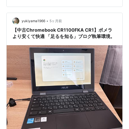
版で動作するものはなかったので，古いバージョン（自
己責任）から探しました． ・vivaldi-
stable_XXXX.XXX_armhf.deb などとなっているものを探
•
してダウンロード・sudo apt-get install ./vivaldi-
yukiyama1966
5ヶ月前
stable_XXXX.X…
【中古Chromebook CR1100FKA CR1】ポメラ
より安くて快適 「足るを知る」ブログ執筆環境。