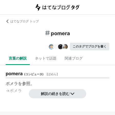
はてなブログ トップ
pomera
このタグでブログを書く
言葉の解説
ネットで話題
関連ブログ
pomera
(
コンピュータ
)
【
ぽめら
】
ポメラ
を参照。
→
ポメラ
解説の続きを読む