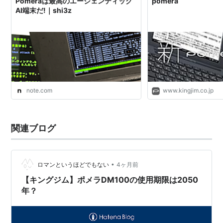
Pomeraは最高のエージェンティック
pomera
AI端末だ!｜shi3z
note.com
www.kingjim.co.jp
関連ブログ
•
ロマンというほどでもない
4ヶ月前
【キングジム】ポメラDM100の使用期限は2050
年？