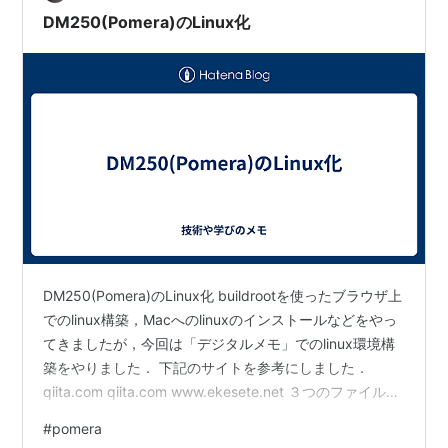
新…
DM250(Pomera)のLinux化
DM250(Pomera)のLinux化 buildrootを使ったブラウザ上
でのlinux構築，Macへのlinuxのインストールなどをやっ
てきましたが，今回は「デジタルメモ」でのlinux環境構
築をやりました． 下記のサイトを参考にしました．
qiita.com qiita.com www.ekesete.net ３つのファイルを
ダウンロードして作業します． ・（ファイル１つ目）
#
pomera
DM200_DM250_emmc_backup_restore_v0.2.zip を展開