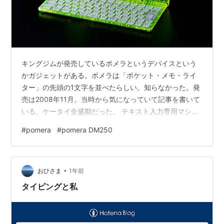
キングジムが発売しているポメラというデバイスという
かガジェットがある。ポメラは「ポケット・メモ・ライ
ター」の先頭の1文字を並べたらしい。知らなかった。発
売は2008年11月。当時から気になっていて記事を書いて
いる。ケータイ全盛期だった。 テキスト入力専用マシン
「ポメラ」 - 文書生活 : TEXT LIFE 開閉式キーボードの
#
pomera
#
pomera DM250
仕組みが楽しそうだったので、早々に購入した。 ポメラ
入手 - 文書生活 : TEXT LIFE 仕事やプライベートのメモ
マシンとして使っていたが、特徴である開閉式のキーボ
•
ードは膝上で使うには安定性が無かった。加えてインタ
おひさま
1年前
ーネット時代になってきたので、ネット接続や他のデバ
タイピングと私
イ…