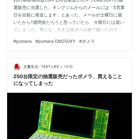
選販売に当選した。キングジムからのメールには「5営業
日を目処に発送します」とあった。メールが土曜日に届
いたから1週間後だろうと思っていたら、火曜日には届い
てしまった。早いな。大きな段ボール箱で届いたので、
何かの間違いかと思ったが、中身はカスカスで某大手通
#
pomera
#
pomera DM250XY
#
ポメラ
販サイトのようだった。 外箱はオシャレな感じ。限定版
専用なんだろうか。箱の紙質も良くて、手触りも良い。
箱を開けるとポメラがデデーンと入っている。両サイド
•
は充電ケーブルとUSB電源アダプタが入っている。不織
文書生活 : TEXT LIFE
1年前
布から黄色い本体が透けて見える。 オマケなんだろう
250台限定の抽選販売だったポメラ、買えること
か、ポメラのス…
になってしまった