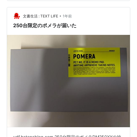
や通知が来ないので集中しやすい ・USBメモリ代わりに
使う ・デコレーションをして楽しむ ・スケルトン、こん
•
なにラインナップあったの知らなかった ポメラ初号機は
文書生活 : TEXT LIFE
1年前
2008年に開発されたのか・・・。 Youtube…
250台限定のポメラが届いた
ydf.hatenablog.com 250台限定のポメラDM250XYの抽