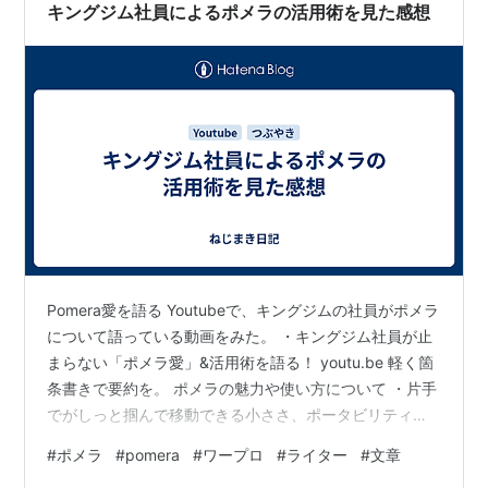
Ｍ－２００にしてからしっかり使っているとその日のう
キングジム社員によるポメラの活用術を見た感想
ちに、というかものの二時間ほどで電池マ…
Pomera愛を語る Youtubeで、キングジムの社員がポメラ
について語っている動画をみた。 ・キングジム社員が止
まらない「ポメラ愛」&活用術を語る！ youtu.be 軽く箇
条書きで要約を。 ポメラの魅力や使い方について ・片手
でがしっと掴んで移動できる小ささ、ポータビリティー
・小さい割にはタイピングしやすい ・アウトライン機能
#
ポメラ
#
pomera
#
ワープロ
#
ライター
#
文章
が打合せに便利 ・好きな曲の歌詞をタイピング ・メール