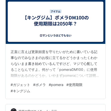
正直に言えば更新頻度を守りたいがために書いている記
事なのでみなさまのお役に立てるかどうかまったくわか
らないまま書き始めているんですけど、マジで心配して
ることなんですよ。何がって「pomeraDM100」に使用
期限があるのかどうか。いやまずpomeraについて説明し
ろやとお思いの方もいらっしゃると思うのでざっとご説
#
ガジェット
#
ポメラ
#
pomera
#
使用期限
明しますと「pomera」というのは電子文具の一種です。
#
キングジム
メーカーはキングジム。オフラインでもひたすらに文章
を打てるすばらしきアイテムで、外見は小さなノートPC
に似ています。要するにワープロみたいなもの。現代ま