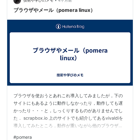
で生き延びたワープロの子孫みたいなやつ（⇩）
•
技術や学びのメモ
4ヶ月前
www.kingjim.co.j…
ブラウザやメール（pomera linux）
ブラウザを使おうとあれこれ導入してみましたが，下の
サイトにもあるように動作しなかったり，動作しても遅
かったり・・・と，しっくりするものがありませんでし
た． scrapbox.io 上のサイトでも紹介してあるvivaldiを
導入してみたところ，動作が重いながら他のブラウザよ
りは動作しました． 導入方法ですが，公式サイトの最新
#
pomera