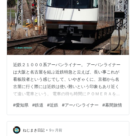
近鉄２１０００系アーバンライナー。 アーバンライナー
は大阪と名古屋を結ぶ近鉄特急と云えば、長い事これが
看板段者という感じでして、いやぎゃくに、京都から名
古屋に行く際には近鉄は使い難いという印象もあり近く
て遠い電車という。 電車の待ち時間にＰＯＭＥＲＡをつ
かって文章を書くことは多いのですが、こう、何という
#
愛知県
#
鉄道
#
近鉄
#
アーバンライナー
#
幕間旅情
か思うのは今使っているＤＭ－２００ってバッテリーが
弱いよなあ、と言うところです。劣化が早い、と言うべ
きでしょうか。 POMERA,まえつかっていたＤＭ－１００
•
は電池、単三電池で二週間くらいは大丈夫でしたが、Ｄ
ねじまき日記
9ヶ月前