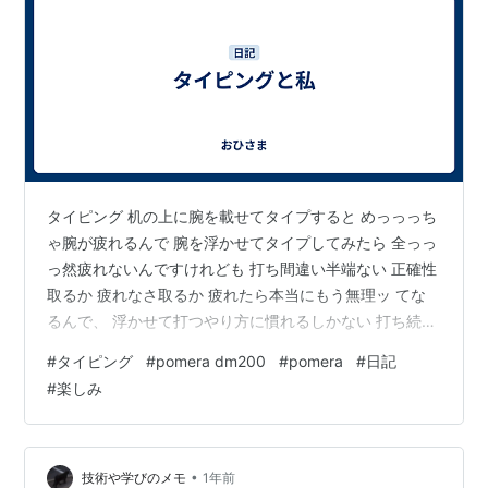
タイピング 机の上に腕を載せてタイプすると めっっっち
ゃ腕が疲れるんで 腕を浮かせてタイプしてみたら 全っっ
っ然疲れないんですけれども 打ち間違い半端ない 正確性
取るか 疲れなさ取るか 疲れたら本当にもう無理ッ てな
るんで、 浮かせて打つやり方に慣れるしかない 打ち続け
ていれば、そのうち正確さもついてくる！ ……はず。 ブ
#
タイピング
#
pomera dm200
#
pomera
#
日記
ログも今度から腕を浮かせて打ちます 久々に昨日
#
楽しみ
pomera起動してみて リアルフォースに比したらやっぱ
り打ちづらいですけれども 折角pomeraあるんだったら
持ち歩いて色々な所で打ちたいですなぁ 私の持っている
pomeraは一番新しいタイプのpomeraの一代前です 一番
•
技術や学びのメモ
1年前