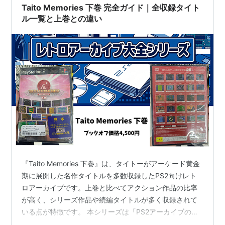
Taito Memories 下巻 完全ガイド｜全収録タイト
ル一覧と上巻との違い
『Taito Memories 下巻』は、タイトーがアーケード黄金
期に展開した名作タイトルを多数収録したPS2向けレト
ロアーカイブです。上巻と比べてアクション作品の比率
が高く、シリーズ作品や続編タイトルが多く収録されて
いる点が特徴です。 本シリーズは「PS2アーカイブの基
礎 → Capcom → Taito（上巻・下巻） → Taito II → 総ま