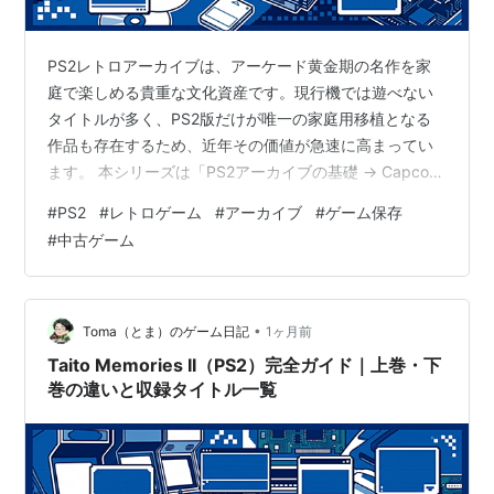
PS2レトロアーカイブは、アーケード黄金期の名作を家
庭で楽しめる貴重な文化資産です。現行機では遊べない
タイトルが多く、PS2版だけが唯一の家庭用移植となる
作品も存在するため、近年その価値が急速に高まってい
ます。 本シリーズは「PS2アーカイブの基礎 → Capcom
→ Taito（上巻・下巻） → Taito II → 総まとめ」という体
#
PS2
#
レトロゲーム
#
アーカイブ
#
ゲーム保存
系構造で解説してきました。本章では、PS2レトロアー
#
中古ゲーム
カイブの価値、高騰理由、保存意義、そして今後の展望
を総まとめします。 シリーズ目次はこちら：レトロアー
カイブ大全シリーズ 目次ページ この記事で分かること
PS2レトロアーカイブの価値と評価ポイント 価格が…
•
Toma（とま）のゲーム日記
1ヶ月前
Taito Memories II（PS2）完全ガイド｜上巻・下
巻の違いと収録タイトル一覧