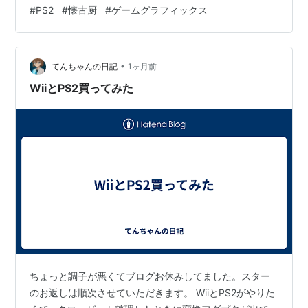
の魅力もまだまだある ゲームのグラフィックは、新しい
#
PS2
#
懐古厨
#
ゲームグラフィックス
ほど美しい。 これは間違いありません。 しかし、「最も
感動するグラフィック」が最新ゲームなのかと言われる
と、私は少し違うと思っています。 私にとって最も魅力
•
的なのは、PlayStation 2というハードです。 PS2のグラ
てんちゃんの日記
1ヶ月前
フィックには、「どうすれば限られた性能でプレイヤー
WiiとPS2買ってみた
を驚か…
ちょっと調子が悪くてブログお休みしてました。スター
のお返しは順次させていただきます。 WiiとPS2がやりた