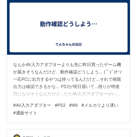
なんかAV入力アダプターよりも先に昨日買ったゲーム機
が届きそうなんだけど、動作確認どうしよう… (´ﾟｪﾟ)ﾁｰﾝ
一応PCに出力するやつは持ってるんだけど…それで画面
出力は確認できるかな… PS2が明日届いて…残りが明後
日になりそうなんだけど…ただAV入力アダプターがいつ
届くか謎。 1～3日とは書いてあったけど、アダプター発
#
AV入力アダプター
#
PS2
#
Wii
#
メルカリより遅い
送するのにどんだけ時間かかってるのよ(＇ω＇) でもこれ
#
通販サイト
が普通なんだろうなぁ… Amazonで購入してると遅くて
も翌々日が当たり前だから、それに慣れちゃうと注文し
た次の日に発送されない…というのはちょっとイライラ