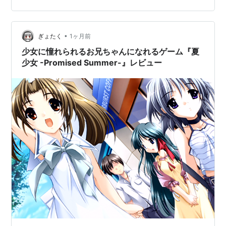
ったが生まれ育った町である 蒼海市とは言え、馴染める
かわからなかったがそこに訪ねてきた。 かつての幼馴染
小山内(おさないひなたや町を出た後も交流のあった小田
•
ぎょたく
1ヶ月前
久男との…
少女に憧れられるお兄ちゃんになれるゲーム『夏
少女 -Promised Summer-』レビュー