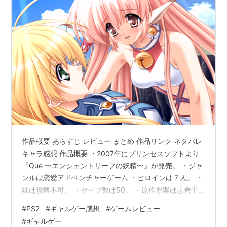
作品概要 あらすじ レビュー まとめ 作品リンク ネタバレ
キャラ感想 作品概要 ・2007年にプリンセスソフトより
『Que 〜エンシェントリーフの妖精〜』が発売。 ・ジャ
ンルは恋愛アドベンチャーゲーム ・ヒロインは７人。 ・
妹は攻略不可。 ・セーブ数は50。 ・原作原案は志倉千
代丸。 あらすじ 主人公新堂(しんどうまことは妹の新堂
#
PS2
#
ギャルゲー感想
#
ゲームレビュー
(しんどうゆみかと一緒に幼い頃に住んでいた蒼海市帰っ
#
ギャルゲー
てきた。 両親の都合で何度も転校を経験していた彼らだ