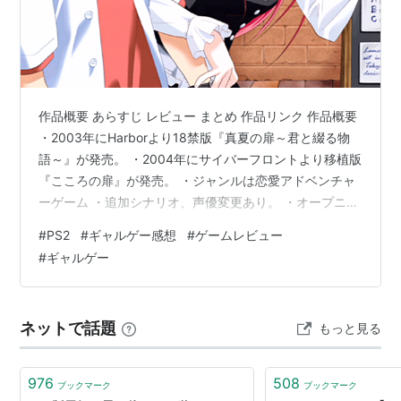
また、見ます：PlayStation, PS3
作品概要 あらすじ レビュー まとめ 作品リンク 作品概要
・2003年にHarborより18禁版『真夏の扉～君と綴る物
語～』が発売。 ・2004年にサイバーフロントより移植版
『こころの扉』が発売。 ・ジャンルは恋愛アドベンチャ
ーゲーム ・追加シナリオ、声優変更あり。 ・オープニン
グソングの追加。元のオープニングはEDに。 ・ヒロイン
#
PS2
#
ギャルゲー感想
#
ゲームレビュー
は5人。 ・セーブ数は50。 ・オートスキップなし。 ・ク
#
ギャルゲー
イックセーブ、クイックロードなし。 あらすじ 主人公、
水原祐司(みずはらゆうじは堕落した日々を送っていた。
毎日、妹の水原菜々美(みずはらななみ起こしてもらい、
ネットで話題
もっと見る
高校三年生にもなっても夢も目標もない事を 幼馴…
976
508
ブックマーク
ブックマーク