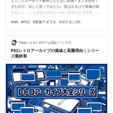
くて…クローゼット整理したときに変換アダプタが出て
きたので、試しに使ってみたら、音は出るけど映像が映
らない… しょうがないのでメーカーのサイトで注文。 一
応仕様のところで私が持ってるテレビの型番入ってたか
#
Wii
#
PS2
#
変換アダプタ
#
ポケモンXD
ら、大丈夫なはず… PS2はプレイするか分からないけ
ど、一応買っておこうかと…今ならグランテーゼクリア
できるかも(。´･ω･)? 3Dにもある程度慣れてきたしな…
•
Wiiが欲しかったのよね…いや本体は持ってるんだけど、
Toma（とま）のゲーム日記
1ヶ月前
ケーブル類があやしくて…安かったから買っちゃった。
PS2レトロアーカイブの価値と高騰理由｜シリー
Wiiのソフトがや…
ズ最終章