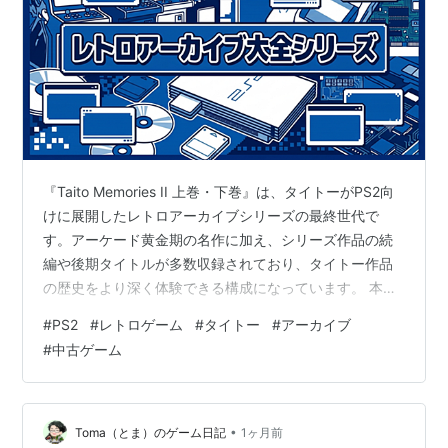
『Taito Memories II 上巻・下巻』は、タイトーがPS2向
けに展開したレトロアーカイブシリーズの最終世代で
す。アーケード黄金期の名作に加え、シリーズ作品の続
編や後期タイトルが多数収録されており、タイトー作品
の歴史をより深く体験できる構成になっています。 本シ
リーズは「PS2アーカイブの基礎 → Capcom →
#
PS2
#
レトロゲーム
#
タイトー
#
アーカイブ
Taito（上巻・下巻） → Taito II → 総まとめ」という体系
#
中古ゲーム
構造で解説しており、第5章はタイトー作品の“初期→中
期→後期”の進化を総覧できる重要な章です。 シリーズ目
次はこちら：レトロアーカイブ大全シリーズ 目次ページ
この記事で分かること Taito Mem…
•
Toma（とま）のゲーム日記
1ヶ月前