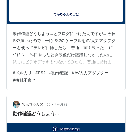
動作確認どうしよう…とブログに上げたんですが… 今日
PS2届いたので、一応PS2のケーブルをAV入力アダプタ
ーを使ってテレビに挿したら… 普通に画面映った… (´ﾟ
ｪﾟ)ﾁｰﾝ 一昨日やったとき映像だけ認識しなかったのに…
試しにビデオデッキもつないでみたら、普通に見れまし
た… (´ﾟｪﾟ)ﾁｰﾝ 使えるならいいやと思って一昨日注文した
#
メルカリ
#
PS2
#
動作確認
#
AV入力アダプター
アダプターキャンセルしようと思ったけど、なぜかキャ
#
接触不良？
ンセルできず… まぁそんなに高くないから別にいいけ
ど… この前画面映らなかったのは何だったんだろう…と
疑問に思いながら動作チェック… サモンナイトグランテ
ーゼでテストしたんだけど、最初何回かPS2のロゴが出
•
てんちゃんの日記
1ヶ月前
た後ブラ…
動作確認どうしよう…