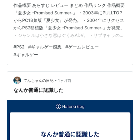
作品概要 あらすじ レビュー まとめ 作品リンク 作品概要
『夏少女 -Promised Summer-』 ・2003年にPULLTOP
からPC18禁版『夏少女』が発売。 ・2004年にサクセス
からPS2移植版『夏少女 -Promised Summer-』が発売。
・ジャンルは小さな恋はぐくみADV。 ・サブキャラの白
山奏芽がヒロインに。 ・ヒロインは4人。 ・ヒロインご
#
PS2
#
ギャルゲー感想
#
ゲームレビュー
とにテーマ曲あり。 ・セーブ数は50。 ・クイックセー
#
ギャルゲー
ブ、クイックロードなし。 あらすじ 天文部所属の主人公
瀬川真人(せがわまさとは上郷町に訪れる。 夏休みの間に
同じ天文部で友達でもある城樹一郎(ゆうきじゅいちろう
に 彼の故郷…
•
てんちゃんの日記
1ヶ月前
なんか普通に認識した