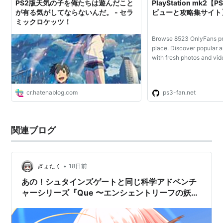
PS2版天気の子を俺たちは遊んだこと
PlayStation mk2【
が有る気がしてならないんだ。 - セラ
ビューと攻略集サイト
ミックロケッツ！
Browse 8523 OnlyFans pro
place. Discover popular
with fresh photos and vid
cr.hatenablog.com
ps3-fan.net
関連ブログ
•
ぎょたく
18日前
あの！シュタインズゲートと同じ科学アドベンチ
ャーシリーズ『Que 〜エンシェントリーフの妖
精〜』レビュー