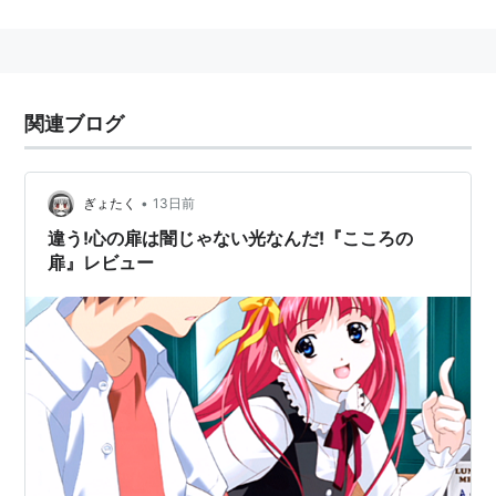
PS2
PlayStationの次世代モデルとして開発された
PlayStation2の薄型。
関連ブログ
型番 ：型番 SCPH-70000 CB
発表 ：2004年09月21日
発売 ：2004年11月03日 (国外発売：2004年11月01日)
•
ぎょたく
13日前
価格 ：オープン (実勢価格：19,800円)
違う!心の扉は闇じゃない光なんだ!『こころの
Size ：230 * 28 * 152 (mm)
扉』レビュー
重さ ：900 (g)
HDD ：非搭載・搭載不可
color：チャコールブラック
関連語：
ＰＳ２
（全角）