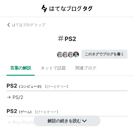
はてなブログ トップ
PS2
このタグでブログを書く
言葉の解説
ネットで話題
関連ブログ
PS2
(
コンピュータ
)
【
ぴーえすつー
】
→
PS/2
PS2
(
ゲーム
)
【
ぴーえすつー
】
解説の続きを読む
→ PlayStation 2