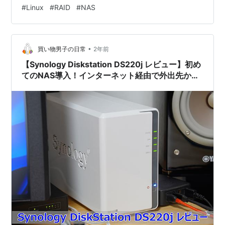
の異常では故障扱いにならない Linux MDのRAIDはデー
#
Linux
#
RAID
#
NAS
タ破損を防ぐようなことはないとraid.wiki.kernel.orgに
も書いてあります。 1blockの読み取り不備が起きるぐら
いでは故障扱いにならない 残りのデバイスがある場合は
•
正常なデバイスを使って読み直すが、故障扱いにならな
買い物男子の日常
2年前
い 残りのデバイスがな…
【Synology Diskstation DS220j レビュー】初め
てのNAS導入！インターネット経由で外出先から
もデータにアクセス可能。