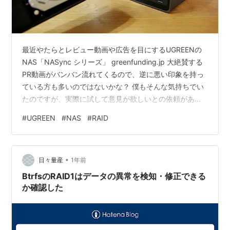
最近やたらとレビュー動画や広告を目にするUGREENの
NAS「NASync シリーズ」 greenfunding.jp 大絶賛する
PR動画がバンバン流れてくるので、逆に悪い印象を持っ
ている方も多いのではないかな？ 僕もそんな気持ちでい
たのですが、実際に試して意見が欲しいとの依頼があっ
て暫く使ってみました。僕が試用しているのはHDDが4基
#
UGREEN
#
NAS
#
RAID
搭載できる「NASync DXP4800 Plus」 ちょっと不明瞭
で分かりづらい点が目についたので、実際に使ってみて
良いところ悪いところを率直な意見としてまとめまし
•
た。 機材は提供されたものですが、PRではなくあくまで
日々量産
1年前
もレビューとしてお受けしています。 まずN…
BtrfsのRAID1はデータの異常を検知・修正できる
か確認した