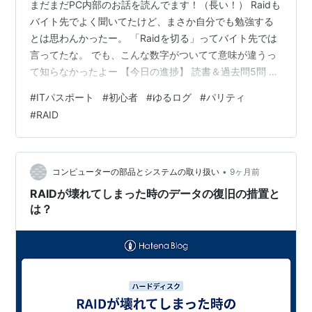
まだまだPC内部のお話を読んでます！（長い！） Raidも
バイト先でよく聞いてたけど、まさか自分でも勉強する
とは思わんかったー。 「Raidを切る」ってバイト先では
言ってたな。 でも、こんな数字がついてて意味が違うっ
て知らなかったよー 【今日の進捗】 読書＆過去問5問 キ
タミ式イラストIT塾 ITパスポート ITパスポート 全問解説
#
ITパスポート
#
初心者
#
ゆるログ
#
パリティ
Trips LLC教育無料apps.apple.com 【今日のつまずき】
#
RAID
またしても数字で判別させるやつきた！ 「0（ゼ
ロ）」：守り（信頼性）がゼロ！（2台のHDDを使うけど
実質1台分のデータ、でもすっごく書き込みは早い。ただ
しどちらか壊れたらおしまい） 「1（イ…
•
コンピューターの部品とシステムの取り扱い
9ヶ月前
RAIDが壊れてしまった時のデータの復旧の措置と
は？