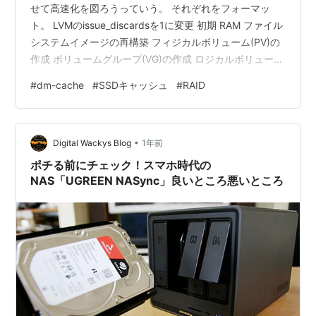
せて高速化を図ろうっていう。 それぞれをフォーマッ
ト。 LVMのissue_discardsを1に変更 初期 RAM ファイル
システムイメージの再構築 フィジカルボリューム(PV)の
作成 ボリュームグループ(VG)の作成 ロジカルボリューム
(LV)の作成 キャッシュプールの作成 HDDとキャッシュプ
#
dm-cache
#
SSDキャッシュ
#
RAID
ールを紐付ける オチ
•
Digital Wackys Blog
1年前
ポチる前にチェック！スマホ時代の
NAS「UGREEN NASync」良いところ悪いところ