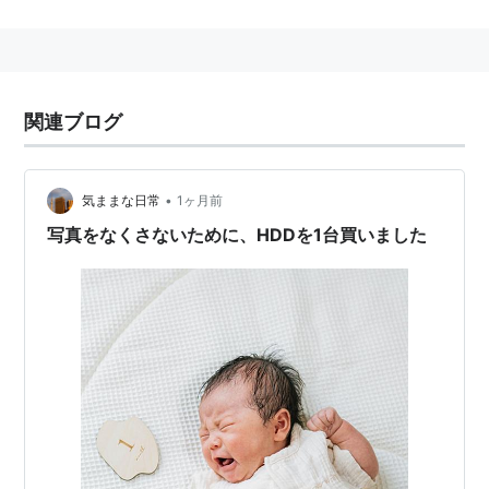
Redundant Array of Independent(Inexpensive) Disks
複数のディスクドライブを組み合わせることで高速・
大容量・高い信頼性を持つ記憶装置を作る技術。
目的により
RAIDレベル
0から6までがある。さらに複
関連ブログ
数のRAIDレベルを組み合わせて利用することもある。
また実現方法によりハードウェアRAIDとソフトウェ
•
アRAIDがある。
気ままな日常
1ヶ月前
写真をなくさないために、HDDを1台買いました
関連キーワード
RAID 0
(
RAID0
)
RAID 1
(
RAID1
)
RAID 2
(
RAID2
)
RAID 3
(
RAID3
)
RAID 4
(
RAID4
)
RAID 5
(
RAID5
)