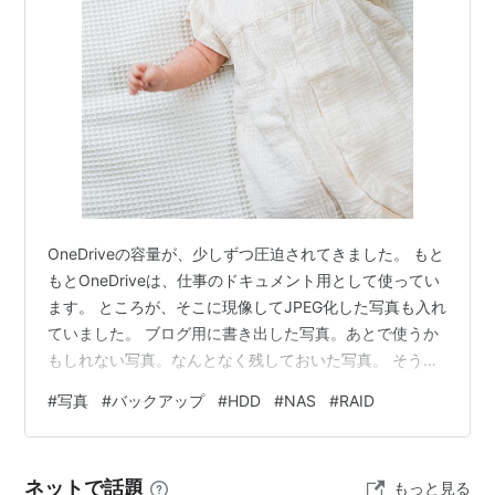
RAID 6
RAID 10
(
RAID 0+1
)
JBOD
ハードウェアRAID
ソフトウェアRAID
OneDriveの容量が、少しずつ圧迫されてきました。 もと
もとOneDriveは、仕事のドキュメント用として使ってい
ます。 ところが、そこに現像してJPEG化した写真も入れ
ていました。 ブログ用に書き出した写真。あとで使うか
もしれない写真。なんとなく残しておいた写真。 そうい
うJPEGデータが、じわじわと容量を使っていたのです。
#
写真
#
バックアップ
#
HDD
#
NAS
#
RAID
一方で、Geminiを契約しているので、Googleの容量に
は、まだ余裕があります。だったら、JPEG化した写真
は、Googleドライブへ移してもいいのでは。 はじめは、
ネットで話題
もっと見る
ただそれだけのつもりでした。 RAWデータは大丈夫なの