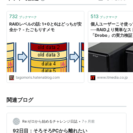
か JPEGの置き場所を考えているうちに、…
732
513
ブックマーク
ブックマーク
RAIDレベルの話: 1+0と6はどっちが安
個人ユーザーこそ使っ
全か？ - たごもりすメモ
──RAIDより簡単な
「Drobo」の実力検
tagomoris.hatenablog.com
www.itmedia.co.jp
関連ブログ
•
Re:ゼロから始めるチャレンジ日誌
7ヶ月前
92日目：そろそろPCから離れたい