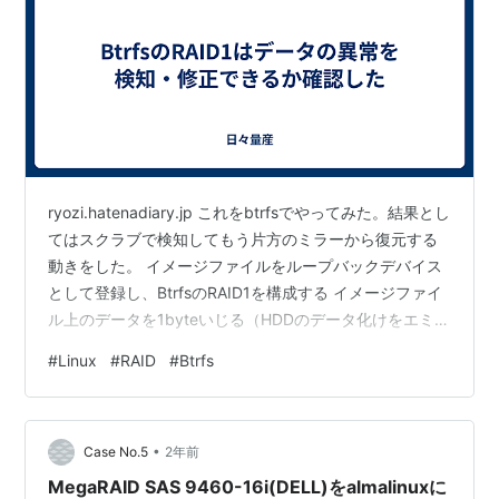
ryozi.hatenadiary.jp これをbtrfsでやってみた。結果とし
てはスクラブで検知してもう片方のミラーから復元する
動きをした。 イメージファイルをループバックデバイス
として登録し、BtrfsのRAID1を構成する イメージファイ
ル上のデータを1byteいじる（HDDのデータ化けをエミュ
レーション） btrfsのスクラブで検知・復元できるか試す
#
Linux
#
RAID
#
Btrfs
ただ、壊れた際の縮退動作は確認できなかった。多分、
手順が間違ってる、syncしないとダメとかありそう。ロ
グに出ないだけでやっている気はするが。 内容自体は前
•
回と一緒で面白みがない内容です。
Case No.5
2年前
MegaRAID SAS 9460-16i(DELL)をalmalinuxに