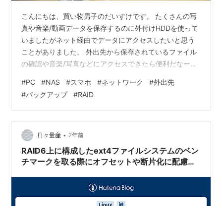
こんにちは、買い物男子のだいすけです。 たくさんの写
真や音楽/動画データを保存するのに外付けHDDを使って
いましたがネット経由でデータにアクセスしたいと思う
ことがありました。 外出先から保存されているファイル
の確認や音楽/写真などにアクセスできたら便利だなーと
思っていたところNASというものを知りました。 そこで
#
PC
#
NAS
#
スマホ
#
ネットワーク
#
外出先
今回はSynology Diskstation DS220jについてレビューし
#
バックアップ
#
RAID
ていきたいと思います。 Synology DiskStation DS223j
ガイドブック付き リンク ※DS220jが販売終了のため後継
機でメモリ容量の多いこちらのモデルがおすすめです。
NAS用HDD …
•
日々量産
2年前
RAID6上に構成したext4ファイルシステムのベン
チマークを取る際にオフセットや断片化に配慮し
てとってみた