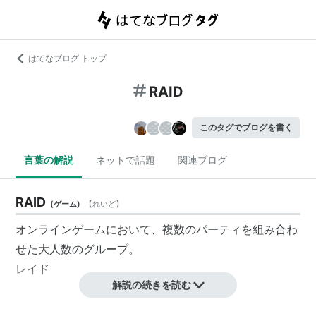
はてなブログ トップ
RAID
このタグでブログを書く
言葉の解説
ネットで話題
関連ブログ
RAID
(
ゲーム
)
【
れいど
】
オンラインゲームにおいて、複数のパーティを組み合わ
せた大人数のグループ。
レイド
解説の続きを読む
RAID
(
コンピュータ
)
【
れいど
】