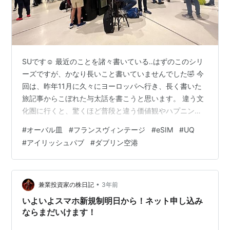
SUです☺️ 最近のことを諸々書いている‥はずのこのシリ
ーズですが、かなり長いこと書いていませんでした🤣 今
回は、昨年11月に久々にヨーロッパへ行き、長く書いた
旅記事からこぼれた与太話を書こうと思います。 違う文
化圏に行くと、驚くほど普段と違う価値観やハプニング
に出会います。 それも含めて、楽しいのが海外旅行🥰 び
#
オーバル皿
#
フランスヴィンテージ
#
eSIM
#
UQ
っくりショックな出来事も、すぎてみるとなんだかフワ
#
アイリッシュパブ
#
ダブリン空港
フワ楽しかった思い出になっていたり‥(二度と遇いたく
はないが😂) 日本のテレビや雑誌でよく知る外国のイメー
ジも、実際目にした時のダイナミックさは初めて見るも
のほど感動できたり‥ とにかく、私の人生になくてはな
•
兼業投資家の株日記
3年前
らない海外旅行。 大体は旅…
いよいよスマホ新規制明日から！ネット申し込み
ならまだいけます！