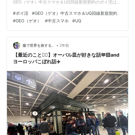
GEO（ゲオ）中古スマホ＆UQ回線新規契約のポイ活はポ
イントサイトを経由することで、＋1,600円分の換金可能
#
ポイ活
#
GEO（ゲオ）中古スマホ＆UQ回線新規契約
なポイントをゲットすることができます。 ここでは、数
#
GEO（ゲオ）
#
中古スマホ
#
UQ
あるポイントサイトの中で、GEO（ゲオ）中古スマホ＆
UQ回線新規契約のポイ活はどのポイントサイトを経由し
たらお得なのか、還元率が高いのか比較してみました。
GEO（ゲオ）中古スマホ＆UQ回線新規契約のポイ活はこ
•
服で世界を旅する。
2年前
のポイントサイト経…
【最近のこと👯‍♀️】オーバル皿が好きな話🫶🏻and
ヨーロッパこぼれ話✈️