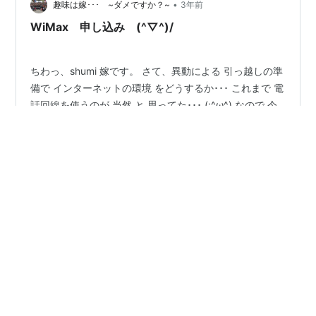
•
趣味は嫁･･･ ~ダメですか？~
3年前
WiMax 申し込み (^▽^)/
ちわっ、shumi 嫁です。 さて、異動による 引っ越しの準
備で インターネットの環境 をどうするか･･･ これまで 電
話回線を使うのが 当然 と 思ってた･･･ (;^ω^) なので 今
も NTT光 を契約 フレッツ光 を利用して ネット環境が整
った ってな感じ･･･ (^▽^;) 高齢になり スマホも持たない
実家の親との電話･･･ 格安スマホ 980円/月 3GB（繰り越
#
WiFi
#
WiMAX
#
UQ
#
インターネット
#
モバイル