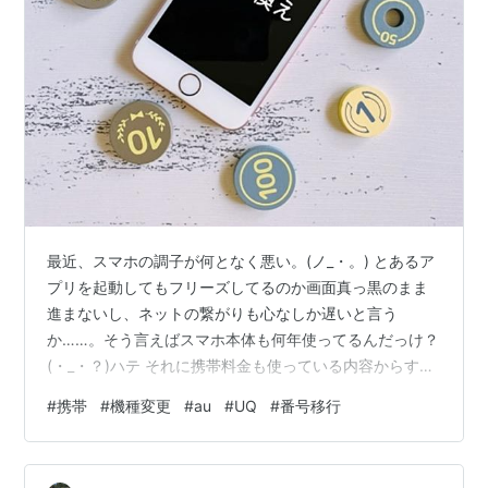
最近、スマホの調子が何となく悪い。(ノ_・。) とあるア
プリを起動してもフリーズしてるのか画面真っ黒のまま
進まないし、ネットの繋がりも心なしか遅いと言う
か……。そう言えばスマホ本体も何年使ってるんだっけ？
(・_・？)ハテ それに携帯料金も使っている内容からする
と割高だし……、何となく今が替え時のような気もする。
#
携帯
#
機種変更
#
au
#
UQ
#
番号移行