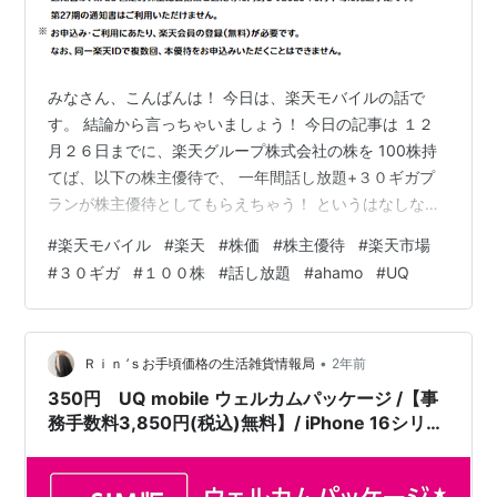
みなさん、こんばんは！ 今日は、楽天モバイルの話で
す。 結論から言っちゃいましょう！ 今日の記事は １２
月２６日までに、楽天グループ株式会社の株を 100株持
てば、以下の株主優待で、 一年間話し放題+３０ギガプ
ランが株主優待としてもらえちゃう！ というはなしなん
ですね。 楽天モバイル月額利用料一年間無料という株主
#
楽天モバイル
#
楽天
#
株価
#
株主優待
#
楽天市場
優待！ 株主優待でもらえるプランは、無制限ではなく月
#
３０ギガ
#
１００株
#
話し放題
#
ahamo
#
UQ
に３０ギガとなっています。 昨今、ahamo, Ymobile, UQ
などは基本３０ギガとなっているので、十分なギガ数と
言えますね。 こちらがその優待内容です。 株主優待！
いくらの投資で株主優待がもらえるの？ １００株所有す
•
Ｒｉｎ ’ｓお手頃価格の生活雑貨情報局
2年前
れば、優…
350円 UQ mobile ウェルカムパッケージ /【事
務手数料3,850円(税込)無料】/ iPhone 16シリー
ズ動作確認済み /格安SIMカード / au回線対応
_[iPhone/Android対応] / ダウンロード【eSIM
版】