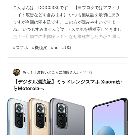
こんばんは。DOIC0330です。 【当ブログではアフィリ
エイト広告などを含みます】 いつも無駄話を最初に挟み
ますが今回は即本題です。 この方が読みやすいですよ
ね。 いつもすみません(;´∀｀) スマホを機種変してきまし
た！～店舗での実体験レポ～ なぜ機種変したのか？ 機種
はなんと…ゲーミングスマホ！ しかし…プラン問題が勃
#
スマホ
#
機種変
#
au
#
UQ
発 UQへの乗り換えで節約！ 新しいスマホはこちら！ ま
とめ：今、機種変するなら慎重に！ おわりに スマホを機
種変してきました！～店舗での実体験レポ～ 突然です
•
が、スマホを新しくしました！ なんと6年ぶりの機種
あっ！丁度良いところに加藤さん♪
1年前
変。わたし、いつも10年選手なので（笑）、今回は自分
【デジタル漂流記】ミッドレンジスマホ Xiaomiか
としてはかな…
らMotorolaへ