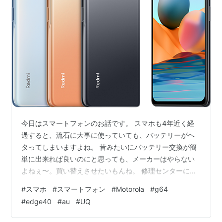
今日はスマートフォンのお話です。 スマホも4年近く経
過すると、流石に大事に使っていても、バッテリーがヘ
タってしまいますよね。 昔みたいにバッテリー交換が簡
単に出来れば良いのにと思っても、メーカーはやらない
よねぇ〜。買い替えさせたいもんね。 修理センターに持
ち込めばバッテリーは交換出来るのですが、問題はOSは
#
スマホ
#
スマートフォン
#
Motorola
#
g64
更新されないしね。 症状の始まりは、今までと同一環境
#
edge40
#
au
#
UQ
下でも明らかに電波を拾いにくくなりました。 太陽フレ
アの拡大の影響でしょうかねぇ〜？ 全く関係ない話とも