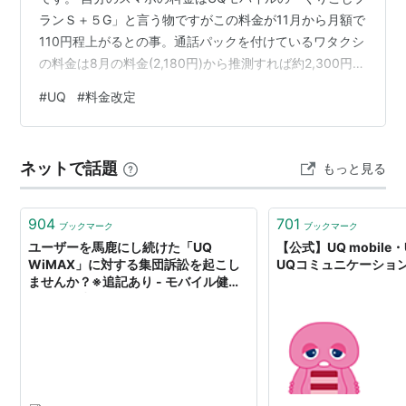
ランＳ＋５G」と言う物ですがこの料金が11月から月額で
110円程上がるとの事。通話パックを付けているワタクシ
の料金は8月の料金(2,180円)から推測すれば約2,300円位
になる感じかな www.uqwimax.jp それでも約2千円を少
#
UQ
#
料金改定
し超える程度の料金は、十分安いのでジジイには助かり
ます この2千円ちょいの値段は、前はワイモバイルなん
かも出していたんですが今は無く、UQのこのコースから
ネットで話題
もっと見る
離れられません。 今使ってるSE2が間もなく4年となり、
バッテリーも86%とギリなんで、MNPして安い端…
904
701
ブックマーク
ブックマーク
ユーザーを馬鹿にし続けた「UQ
【公式】UQ mobile・
WiMAX」に対する集団訴訟を起こし
UQコミュニケーショ
ませんか？※追記あり - モバイル健全
化への一歩