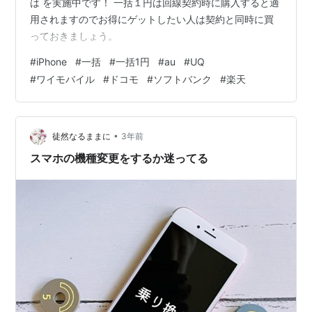
は を実施中です！ 一括１円は回線契約時に購入すると適
用されますのでお得にゲットしたい人は契約と同時に買
っておきましょう。
#
iPhone
#
一括
#
一括1円
#
au
#
UQ
#
ワイモバイル
#
ドコモ
#
ソフトバンク
#
楽天
•
徒然なるままに
3年前
スマホの機種変更をするか迷ってる