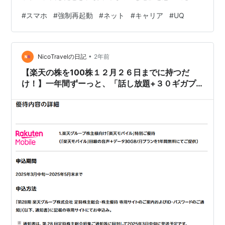
いかなあ。 まあそれはいいとして、使いたいときに使え
#
スマホ
#
強制再起動
#
ネット
#
キャリア
#
UQ
ないと、何が原因かわからないで落ち込む。 とりわけ、
旅行などで外にいて、Wi-Fi下にないとき、いくらmapを
検索しようにも、ガンとして画面が動かないとき。 アメ
•
リカ人旦那は、 「スマホが古いせいじゃないかな。新し
NicoTravelの日記
2年前
いのに買い換えたら？」 と言う。確かに私のiPhoneは４
【楽天の株を100株１２月２６日までに持つだ
年目になるけれど、まだ４年か…
け！】一年間ずーっと、「話し放題+３０ギガプ
ラン」が株主優待としてもらえちゃう！これって
かなりお得なのでは？