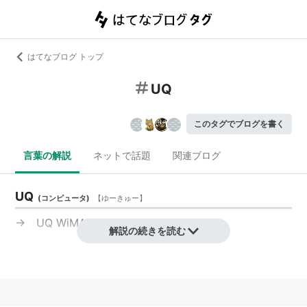
はてなブログ トップ
UQ
このタグでブログを書く
言葉の解説
ネットで話題
関連ブログ
UQ
(
コンピュータ
)
【
ゆーきゅー
】
→
UQ WiMAX
解説の続きを読む