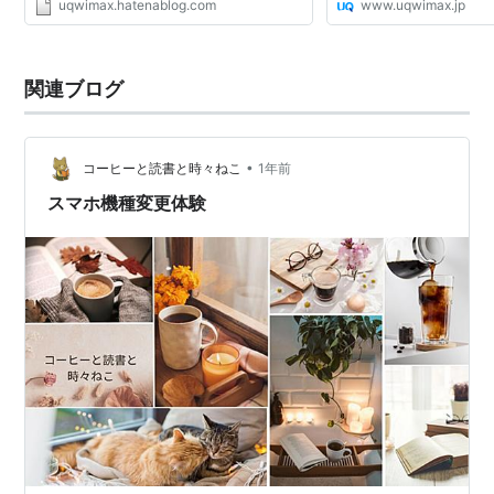
uqwimax.hatenablog.com
www.uqwimax.jp
関連ブログ
•
コーヒーと読書と時々ねこ
1年前
スマホ機種変更体験