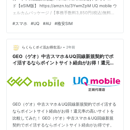
ド【eSIM版】 https://amzn.to/3YwmZpM UQ mobile ウ
ェルカムパッケージ /【事務手数料3,850円(税込)無料】/
iPhone 16シリーズ動作確認済み /格安SIMカード / au回
#
スマホ
#
UQ
#
AU
#
格安SIM
線対応_[iPhone/Android対応] / ダウンロード【eSIM版】
•
らくらくポイ活お得生活♪
2年前
GEO（ゲオ）中古スマホ＆UQ回線新規契約でポ
イ活するならポイントサイト経由がお得！還元率
の高いサイトを比較してみた！
GEO（ゲオ）中古スマホ＆UQ回線新規契約でポイ活する
ならポイントサイト経由がお得！還元率の高いサイトを
比較してみた！ GEO（ゲオ）中古スマホ＆UQ回線新規
契約でポイ活するならポイントサイト経由がお得です。