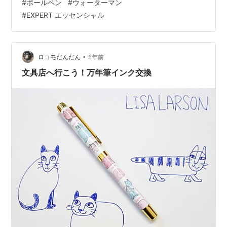
#
ボールペン
#
ウォーターマン
規品は10,000円前後で販売されています。 直輸入品だと
#
EXPERT エッセンシャル
5,000円から7,000円で販売されていることもあるようで
す。 しかし、こうやって改めて見ると、結構傷だらけで
すね。 創業者のルイス・エドソン・ウォーターマンは、
もともと保険の営業マン。…
•
ロコモだんだん
5年前
文具店へ行こう！万年筆インク交換