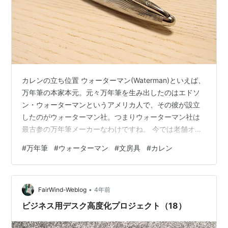
カレンの立ち位置 ウォーターマン(Waterman)といえば、
万年筆の本家本元。元々万年筆を生み出したのはエドソ
ン・ウォーターマンというアメリカ人で、その彼が設立
したのがウォーターマン社。つまりウォーターマン社は
最古参の万年筆メーカーなわけですね。 今では老舗オー
ラを漂わせている、かの有名なパーカー(Parker)だって、
#
万年筆
#
ウォーターマン
#
文房具
#
カレン
元々はウォーターマンの後追い企業の1つに過ぎなかった
のです。 つまり航空機製造会社で喩えるなら、ウォータ
ーマン社【1883年設立】はライト社【1909年設立】み
•
たいなもの。ウォーターマン目線で見ればパーカー
FairWind-Weblog
4年前
【1888年設立】なんて、ぽっと出のカーチス社【1916年
ビジネス用デスク高度化プロジェクト（18）
設立】みたい…