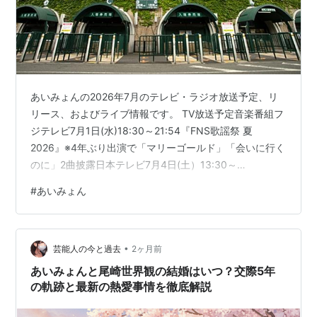
あいみょんの2026年7月のテレビ・ラジオ放送予定、リ
リース、およびライブ情報です。 TV放送予定音楽番組フ
ジテレビ7月1日(水)18:30～21:54『FNS歌謡祭 夏
2026』※4年ぶり出演で「マリーゴールド」「会いに行く
のに」2曲披露日本テレビ7月4日(土）13:30～
22:54『THE MUSIC DAY 2026』※5年ぶり出演TBS 7月
#
あいみょん
18日(土) 14:00～ 21:56『音楽の日2026』※8時間生放送
紀行･教養バラエティ番組NHK総合毎週土曜 19:30～
20:00『ブラタモリ』(2025年4月5日㈯から放送中)出
•
演：タモリ, 佐藤茉那アナウンサー、ナレーション：あい
芸能人の今と過去
2ヶ月前
み…
あいみょんと尾崎世界観の結婚はいつ？交際5年
の軌跡と最新の熱愛事情を徹底解説