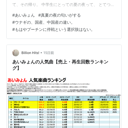
て、その帰り。 中学生にとっての夏の夜って、 とてつも
なく貴重で魅力的な時間で、 練習が終わった後、どうす
#
あいみょん
#
真夏の夜の匂いがする
る？なんて言いながら自転車でウロウロして、 でも、田
#
ウナギの、国産、中国産の違い。
舎だから遊ぶところなんて何にもないんです。 ただその
#
もはやプーチンに停戦という選択肢はない。
近所に、全国に数十台しかないという、 貴重な、うどん
の自動販売機 があって。 結局そこでなけなしのコインを
集めて、一杯のうどんを数人で食った あの、昆布だしの
匂い。 この曲は、ゲゲ…
•
Billion Hits!
15日前
あいみょんの人気曲【売上・再生回数ランキン
グ】