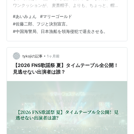
ワンクッションが、 麦藁帽子、よりも、ちょっと、帽子
が揺れた感じがあって、 さすがに、あいみょん。 詩人で
#
あいみょん
#
マリーゴールド
す。 曲を通じでやわらかい風を感じる、 ちなみに、 マ
#
佐藤二郎、フジと決別宣言。
リーゴールドは、 いろんなものが毒になってしまう猫を
#
中国海警局、日本漁船を領海侵犯で退去させる。
飼っている家庭でも安心して育てられる、 数少ない植物
の一つ、です。 ●佐藤二郎、フジと決別宣言。 これは、
どういう事件で、どういう経緯で、こうなったのか、 よ
く知りませんが……
•
tykojiの記事
1ヶ月前
【2026 FNS歌謡祭 夏】タイムテーブル全公開！
見逃せない出演者は誰？