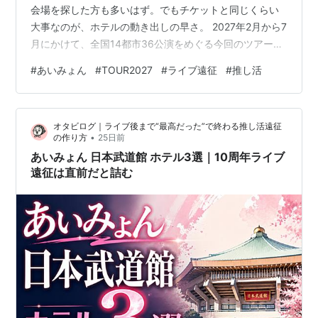
会場を探した方も多いはず。でもチケットと同じくらい
大事なのが、ホテルの動き出しの早さ。 2027年2月から7
月にかけて、全国14都市36公演をめぐる今回のツアー。
会場が決まった時点で宿泊エリアを早めにチェックして
#
あいみょん
#
TOUR2027
#
ライブ遠征
#
推し活
おくと、後から慌てずに済みます。チケットが当たって
からホテルを探すと、会場近くはすでに埋まっているこ
ともある。今決めなくて大丈夫。まずは行く予定の会場
オタビログ｜ライブ後まで“最高だった”で終わる推し活遠征
だけ、空き状況を確認しておこう。 👇 参戦する会場が決
•
の作り方
25日前
まっている方は、目次の会場名をタップするとホテル情
あいみょん 日本武道館 ホテル3選｜10周年ライブ
報へ移動できます。 🏯 …
遠征は直前だと詰む