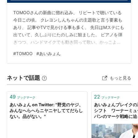
TOMOOさんの新曲に惚れ込み、 リピートで聴いている
今日この頃。 クレヨンしんちゃんの主題歌と言う要素も
2018年4月には
ミュージックステーション
に出演し、
あり、 記事やTVで見かける事も多く、 先日はMステにも
本楽曲を披露。
出ていて、久しぶりにたのしみに観ました。 ピアノを弾
きつつ、ハンドマイクでも動き回って歌い、かっこよか
主な作品
ったです。 （イントロの省略はさておき、アウトロのほ
#
TOMOO
#
あいみょん
んの数秒くらいは削らないで欲しかったな） あいみょん
と並んでいる姿はなんだかとてもうれしかったし、 お互
青春のエキサイトメント
いのインスタで写真が見れて、これまたうれしかった。
アーティスト:
あいみょん,立崎優介,田
ネットで話題
もっと見る
で、土曜夜には去年のTOMOO武道館ライヴが限定公
中ユウスケ
開。 もちろん、しっかりと拝見いたしました。 いやー、
出版社/メーカー:
ワーナーミュージッ
ク・ジャパン
行きたかった。 ベーコン…
49
22
ブックマーク
ブックマーク
発売日:
2017/09/13
あいみょん on Twitter: "野党のヤジ、
あいみょんブレイクの
メディア:
CD
みんなへらへらニヤニヤしててだらし
シフト ワーナーミュ
この商品を含むブログ (1件) を見る
ない。品がない。"
パンのマーケ戦略に迫
【メーカー特典あり】満月の夜な