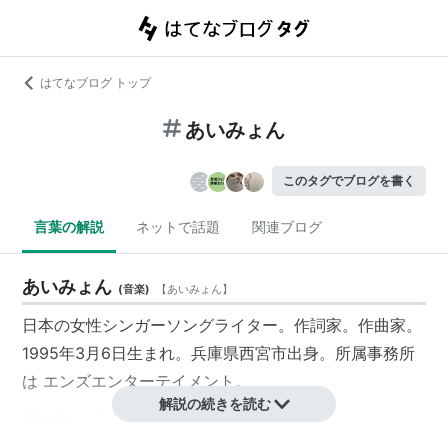
はてなブログ トップ
あいみょん
このタグでブログを書く
言葉の解説
ネットで話題
関連ブログ
あいみょん
(
音楽
)
【
あいみょん
】
日本の女性シンガーソングライター。作詞家。作曲家。
1995年3月6日生まれ。兵庫県西宮市出身。所属事務所
は
エンズエンターテイメント
。
解説の続きを読む
2014年から本格的に音楽活動を開始。