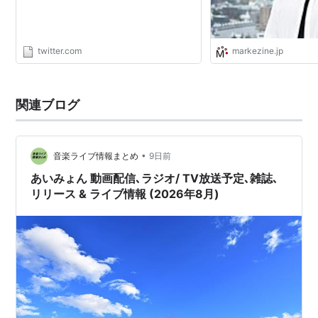
ら(オリジナル クリアファイル付
き)
アーティスト:
あいみょん
出版社/メーカー:
ワーナーミュージッ
twitter.com
markezine.jp
ク・ジャパン
発売日:
2018/04/25
メディア:
CD
関連ブログ
この商品を含むブログを見る
•
音楽ライブ情報まとめ
9日前
あいみょん 動画配信､ラジオ/ TV放送予定､雑誌､
リリース & ライブ情報 (2026年8月)