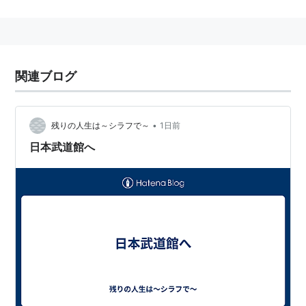
2015年にインディーズでデビューした。
2016年に大手レーベル
ワーナーミュージック
よりメジ
ャーデビューを果たした。
MV動画
関連ブログ
あいみょん - 満月の夜なら 【OFFICIAL MUSIC
VIDEO】
•
残りの人生は～シラフで～
1日前
日本武道館へ