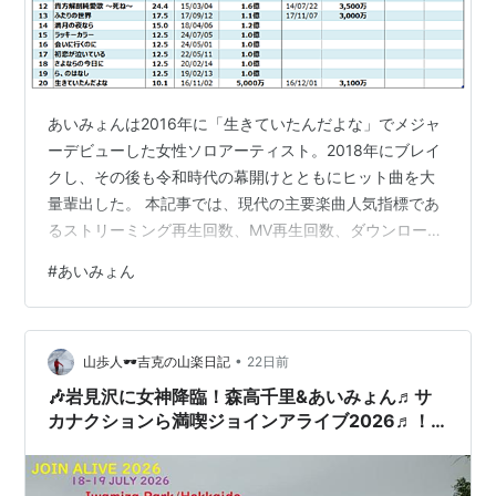
あいみょんは2016年に「生きていたんだよな」でメジャ
ーデビューした女性ソロアーティスト。2018年にブレイ
クし、その後も令和時代の幕開けとともにヒット曲を大
量輩出した。 本記事では、現代の主要楽曲人気指標であ
るストリーミング再生回数、MV再生回数、ダウンロード
売上の3指標を参照し、あいみょんのヒット史を振り返
#
あいみょん
る。当ブログ独自の計算式により作成した、あいみょん
の人気楽曲ランキングは以下のとおりである。
•
山歩人🕶吉克の山楽日記
22日前
🎶岩見沢に女神降臨！森高千里&あいみょん♬サ
カナクションら満喫ジョインアライブ2026♬！
15周年記念！