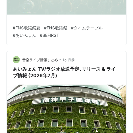
#
FNS歌謡祭夏
#
FNS歌謡祭
#
タイムテーブル
#
あいみょん
#
BEFIRST
•
音楽ライブ情報まとめ
1ヶ月前
あいみょん TV/ラジオ放送予定､リリース & ライ
ブ情報 (2026年7月)