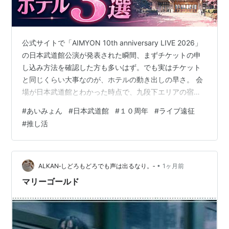
公式サイトで「AIMYON 10th anniversary LIVE 2026」
の日本武道館公演が発表された瞬間、まずチケットの申
し込み方法を確認した方も多いはず。でも実はチケット
と同じくらい大事なのが、ホテルの動き出しの早さ。 会
場が日本武道館とわかった時点で、九段下エリアの宿泊
先を早めにチェックしておくと、後から慌てずに済みま
#
あいみょん
#
日本武道館
#
１０周年
#
ライブ遠征
す。チケットが当たってからホテルを探すと、会場近く
#
推し活
はすでに埋まっていることもある。今決めなくて大丈
夫。まずは空き状況だけ確認しておこう。 🔥 2026年11
月30日は、あいみょんがメジャーデビューしてちょうど
10年の節目にあたる日。その当日に日本武道館単独公演
•
ALKAN‐しどろもどろでも声は出るなり。‐
1ヶ月前
を迎え…
マリーゴールド