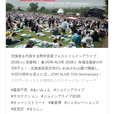
北海道を代表する野外音楽フェス♬ジョインアライブ
2026♫に初参戦！ 🎤JOIN ALIVE 2026♬ 📝過去最多の4
万6千人！…北海道岩見沢市のいわみざわ公園で開催し、
今回15周年を迎えた👏…JOIN ALIVE 15th Anniversary！
どのアーティストも期待以上のステージ＆パフォーマン
スだった！👏 ゲート前の行列… 時折小雨☔が降るあいに
#
森高千里
#
あいみょん
#
ジョインアライブ
くの天気だった💧… 路面が泥濘で👡サンダルで正解だっ
#
サカナクション
#
ジョインアライブ2026
た…ベテランの方は👢長靴を履いていたな… 会場の熱気
#
キュートストリート
#
秦基博
#
ジェネレーションズ
は終始衰えず…雨具を身に着けた観客も音楽が始まれば
#
岩見沢
#
まらしぃ
手を振り！飛び跳ね！会場全体が一体感に包まれてい