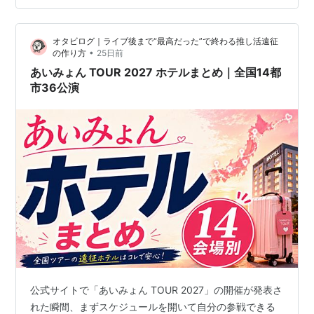
た…傘禁止⚠ ジョインアライブのお目当て…
オタビログ｜ライブ後まで“最高だった”で終わる推し活遠征
•
の作り方
25日前
あいみょん TOUR 2027 ホテルまとめ｜全国14都
市36公演
公式サイトで「あいみょん TOUR 2027」の開催が発表さ
れた瞬間、まずスケジュールを開いて自分の参戦できる