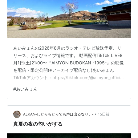
あいみょんの2026年8月のラジオ・テレビ放送予定、リ
リース、およびライブ情報です。 動画配信TikTok LIVE8
月1日(土)21:00〜『AIMYON BUDOKAN -1995-』の映像
を配信・限定公開(※アーカイブ配信なし)あいみょん
TikTokアカウント：https://tiktok.com/@aimyon_official
ラジオ放送予定レギュラー番組ニッポン放送ほか『あい
#
あいみょん
みょんのオールナイトニッポンGOLD』※2023年4月から
月1で金曜22時を担当今月の放送は8月7日(金) 22:00～
24:00パーソナリティ：あいみょん▸その他のラジオゲス
•
ト・コメント出演 TV放送予定音楽…
ALKAN‐しどろもどろでも声は出るなり。‐
15日前
真夏の夜の匂いがする