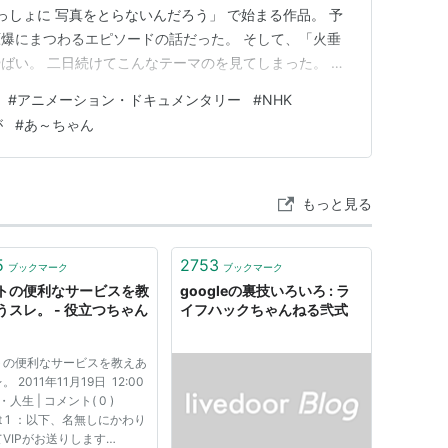
っしょに 写真をとらないんだろう」 で始まる作品。 予
爆にまつわるエピソードの話だった。 そして、「火垂
ばい。 二日続けてこんなテーマのを見てしまった。 今
進む素朴な線のアニメの中、 爆心地だったところに一
#
アニメーション・ドキュメンタリー
#
NHK
、 学校の平和学習で、ともだちの岩田くんのおばあち
が
#
あ～ちゃん
お母さんが代弁…
もっと見る
5
2753
ブックマーク
ブックマーク
トの便利なサービスを教
googleの裏技いろいろ : ラ
うスレ。 - 役立つちゃん
イフハックちゃんねる弐式
トの便利なサービスを教えあ
 2011年11月19日 12:00
・人生 | コメント( 0 )
et 1 ：以下、名無しにかわり
VIPがお送りします