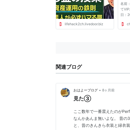
名前
てVI
日：201
ID:p
lifehack2ch.livedoor.biz
c
ら約1
たと
明を
ネシア
関連ブログ
•
おはよーブログ
8ヶ月前
見た③
ここ数年で一番震えたのがPer
なんかあんま無いよな。 昔の
と、昔のきんきら衣装と緑衣装