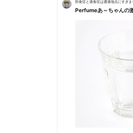
拒食症と過食症は通過地点にすぎま
Perfumeあ～ちゃん