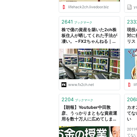
2011/
lifehack2ch.livedoor.biz
ya
ID:k
外と
捨て
2641
233
ブックマーク
http:
株で億の資産を築いた2ch株
現役
teMai
板住人が晒してくれた手法が
対に
凄い。 – FX2ちゃんねる｜投
リス
資系まとめ
ック
www.fx2ch.net
li
2204
206
ブックマーク
【朗報】Youtuber中田敦
カオ
彦、うっかりまともな資産運
てな
用を数十万人に広めてしま
い
う・・・これには金融マンも
201
真っ青 : ライフハックちゃん
てない
ねる弐式