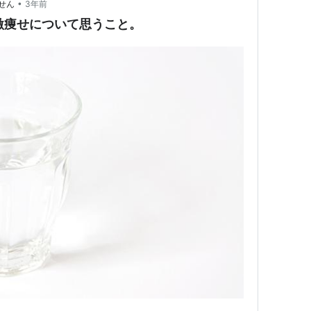
•
せん
3年前
の激痩せについて思うこと。