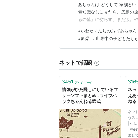
あちゃんは どうして 家族とい
備知識なしに見たら、広島の原
るの墓」に劣らず、また涙。や
小学４年生の「ぼく」の語りで
#
いわたくんちのおばあちゃん
番近い小学校の「ぼく」たちが
#
原爆
#
世界中の子どもたち
ゃんの話を聞く。 岩田くんの
ネットで話題
3451
316
ブックマーク
情強がひた隠しにしているフ
ネッ
リーソフトまとめ : ライフハ
えあ
ックちゃんねる弐式
ねる
ネッ
うスレ。
| 生活
Twe
まして