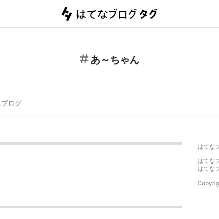
あ～ちゃん
連ブログ
はてな
はてな
はてな
Copyrig