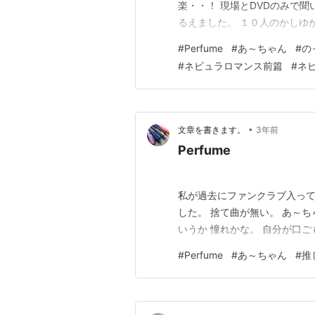
楽・・！ 現場とDVDのみで
るえました。 １０人のかしゆ
や見ただろ？） DVDでも見て
#
Perfume
#
あ～ちゃん
#
の
ー）ぽかんみたいな。 え、全
#
ネビュラロマンス前篇
#
ネ
若かったんだなぁ。 昨日（昨
•
文章を書きます。
3年前
Perfume
私が過去にファンクラブ入っていた
した。 捨て曲が無い。 あ～ち
いうか 憧れかな。 自分が口
#
Perfume
#
あ～ちゃん
#
推