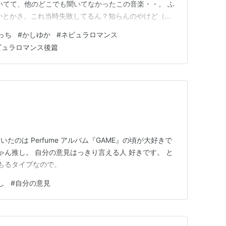
聞いてて、他のどこでも聞いてなかったこの音楽・・。 ふ
かとかさ。これ当時失敗してるん？知らんのやけど（い
るけど。 ラジオで泣いとったよなぁ。 で、我々（リスナ
っち
#
かしゆか
#
ネビュラロマンス
然、めっちゃ成功やったで～ｗってかんじで かしゆかも
ビュラロマンス後篇
日ではな…
のは Perfume アルバム『GAME』の頃が大好きで
ゃん推し。 自分の意見はっきり言える人 好きです。 と
ごもるタイプなので。
し
#
自分の意見