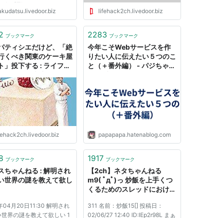
11/13(日) 03:43:48.27
kudatsu.livedoor.biz
lifehack2ch.livedoor.biz
o6sarLg0 こうゆうのって意
気付かないからね。 １０分
アド
2
2283
ブックマーク
ブックマーク
//10minutemail.com/10Minu
パティシエだけど、「絶
今年こそWebサービスを作
l/index.html 十分だけ有...
行くべき関東のケーキ屋
りたい人に伝えたい５つのこ
ト」投下する : ライフハ
と（＋番外編） - パジちゃん
ちゃんねる弐式
ねるブログ
fehack2ch.livedoor.biz
papapapa.hatenablog.com
8
1917
ブックマーク
ブックマーク
スちゃんねる : 解明され
【2ch】ネタちゃんねる
い世界の謎を教えて欲し
m9( ﾟдﾟ)っ 炒飯を上手くつ
くるためのスレッドにおける
伝説のレス
1年04月20日11:30 解明され
311 名前：炒飯15[] 投稿日：
世界の謎を教えて欲しい 1
02/06/27 12:40 ID:IEp2r98L まぁ