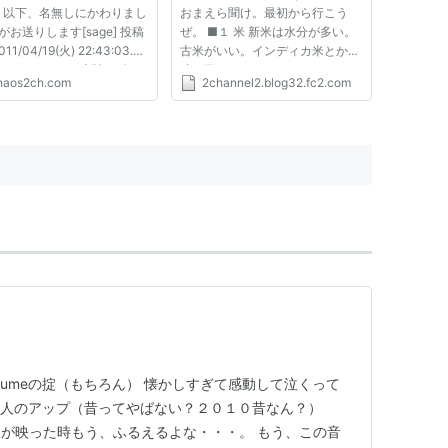
：以下、名無しにかわりまし
おまえら聞け。最初から行こう
Pがお送りします[sage] 投稿
ぜ。 ■１ 米 新米は水分が多い。
1/04/19(火) 22:43:03.26
古米がいい。インディカ米とか風
I5I4Du60 ～ムー大陸～ 今か
味が嫌いじゃなければそっちもい
haos2ch.com
2channel2.blog32.fc2.com
万2000年前に太平洋にあっ
い。新米でも水分を少なめにな。
される失われた大陸とその文
べちゃっとした飯を使う時点で負
さす。 イースター島やポリ
け確定だ。 火力と腕力に自信が
の島々を、滅亡を逃れた...
あれば冷や飯を使え。中華鍋を
１...
fumeの掟（もちろん） 懐かしすぎて感動して泣くって
3人のアップ（昔ってやばない？２０１０昔なん？）
が映った時もう、ふるえるよな・・・。 もう、この音