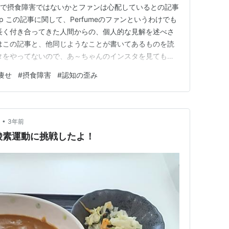
痩せで摂食障害ではないかとファンは心配しているとの記事
co.jp この記事に関して、Perfumeのファンというわけでも
長く付き合ってきた人間からの、個人的な見解を述べさ
はこの記事と、他同じようなことが書いてあるものを読
タをやってないので、あ～ちゃんのインスタを見てもい
は摂食障害ではない」と思います。 何故かというと、あ
痩せ
#
摂食障害
#
認知の歪み
」を持っていると思うからです。 「Perfumeのあ～
•
3年前
酸素運動に挑戦したよ！