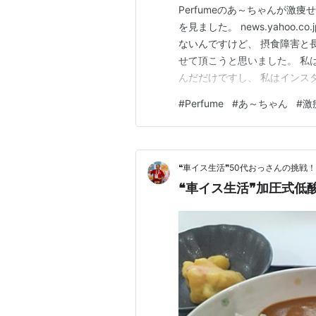
Perfumeのあ～ちゃんが激
を見ました。 news.yahoo.
ないんですけど、 摂食障害と
せて頂こうと思いました。 私
んだだけですし、 私はインス
ないのですが、 「あ～ちゃん
#
Perfume
#
あ～ちゃん
#
激
～ちゃんはもうしっかりと「自分
ちゃん」ではなく…
❝車イス生活❞50代おっさんの挑戦！
❝車イス生活❞加圧式低