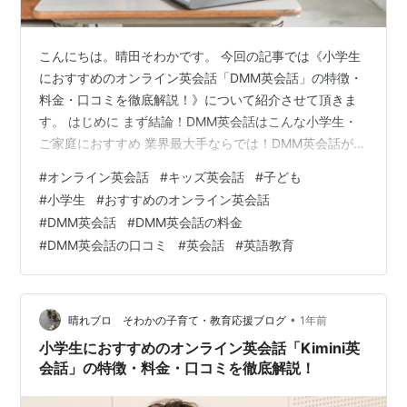
こんにちは。晴田そわかです。 今回の記事では《小学生
におすすめのオンライン英会話「DMM英会話」の特徴・
料金・口コミを徹底解説！》について紹介させて頂きま
す。 はじめに まず結論！DMM英会話はこんな小学生・
ご家庭におすすめ 業界最大手ならでは！DMM英会話が小
学生に選ばれる5つの特徴 🌟特徴1：【最大の魅力】世界
#
オンライン英会話
#
キッズ英会話
#
子ども
130ヶ国以上！多国籍な講師陣との出会い 🌟特徴2：【プ
#
小学生
#
おすすめのオンライン英会話
ランが選べる】ネイティブや日本人講師とも話せる 🌟特
#
DMM英会話
#
DMM英会話の料金
徴3：【教材が豊富】信頼の市販教材「Let's Go」などが
#
DMM英会話の口コミ
#
英会話
#
英語教育
無料 🌟特徴4：【業界No.1の安心感】豊富な講師数と安
定したサービス運営 🌟特徴5：【自主学習も万全】英語
学習アプ…
•
晴れブロ そわかの子育て・教育応援ブログ
1年前
小学生におすすめのオンライン英会話「Kimini英
会話」の特徴・料金・口コミを徹底解説！