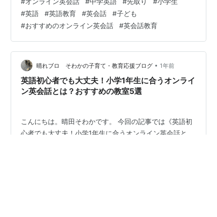
#
オンライン英会話
#
中学英語
#
先取り
#
小学生
早いうちから英語に慣れておくことの重要性 2：英会話
#
英語
#
英語教育
#
英会話
#
子ども
で中学英語を先取りするメリットとは？ 理由①：リスニ
#
おすすめのオンライン英会話
#
英会話教育
ング力が自然に身につく 理由②：英語を「勉強」ではな
く「ことば」として体感できる 理由③：英語に対する自
信がつく 理由④：中学の英語授業が「復習」になる 理
由⑤：英語が好きな子…
•
晴れブロ そわかの子育て・教育応援ブログ
1年前
英語初心者でも大丈夫！小学1年生に合うオンライ
ン英会話とは？おすすめの教室5選