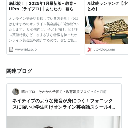
底比較！｜2025年1月最新版 – 教育 –
ル比較ランキング【小
LiPro［ライプロ］| あなたの「暮ら
とめ】
し」の提案をする情報メディア
オンライン英会話を探している方必見！ 今回
はおすすめのオンライン英会話を33社紹介い
たします。 初心者向け、子ども向け、ビジネ
ス英語特化など、さまざまな特徴を持ったオ
ンライン英会話を紹介するので、ぜひご覧く
ださい。
www.iid.co.jp
uto-blog.com
関連ブログ
•
晴れブロ そわかの子育て・教育応援ブログ
9ヶ月前
ネイティブのような発音が身につく！フォニック
スに強い小学生向けオンライン英会話スクール4
選