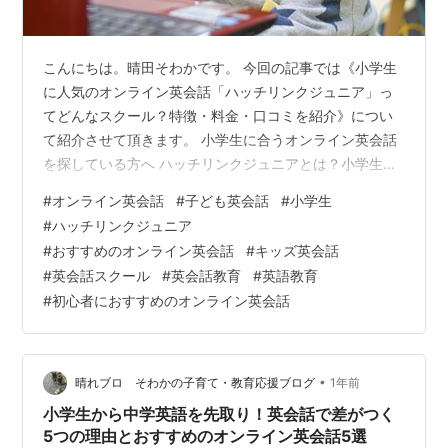
こんにちは。晴田そわかです。 今回の記事では《小学生
に人気のオンライン英会話「ハッチリンクジュニア」っ
てどんなスクール？特徴・料金・口コミを紹介》につい
て紹介させて頂きます。 小学生に合うオンライン英会話
を探している方へ ハッチリンクジュニアとは？小学生に
人気の理由 対象年齢やコースの概要 講師の特徴（フィリ
#
オンライン英会話
#
子ども英会話
#
小学生
ピン人講師・日本人スタッフのサポートなど） なぜ小学
#
ハッチリンクジュニア
生に人気なのか（楽しさ・子ども慣れ・レッスン内容）
#
おすすめのオンライン英会話
#
キッズ英会話
ハッチリンクジュニアの料金プランとコスパ 料金プラン
#
英会話スクール
#
英会話教育
#
英語教育
一覧（回数・月額） 兄弟で使えるアカウントシェア制度
#
初心者におすすめのオンライン英会話
無料体験レッスンについて ハッチリンクジュニアの口コ
ミ・評判 保護者の声 「英語…
•
晴れブロ そわかの子育て・教育応援ブログ
1年前
小学生から中学英語を先取り！英会話で差がつく
5つの理由とおすすめのオンライン英会話5選