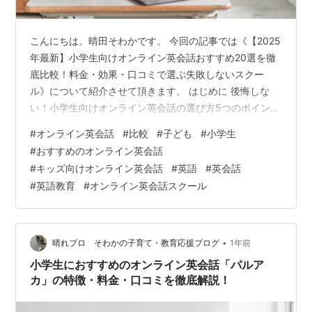
こんにちは。晴田そわかです。 今回の記事では《【2025
年最新】小学生向けオンライン英会話おすすめ20選を徹
底比較！料金・効果・口コミで選ぶ失敗しないスクー
ル》について紹介させて頂きます。 はじめに 後悔しな
い！小学生向けオンライン英会話の選び方5つのポイント
【一目でわかる】小学生向けオンライン英会話おすすめ
#
オンライン英会話
#
比較
#
子ども
#
小学生
20社 比較一覧表 小学生向けオンライン英会話おすすめス
#
おすすめのオンライン英会話
クール20選 【大手・定番】まずはここから！安心と実績
#
キッズ向けオンライン英会話
#
英語
#
英会話
のスクール DMM英会話 レアジョブ英会話 ネイティブキ
#
英語教育
#
オンライン英会話スクール
ャンプ QQ English 【子ども専門】楽しく続ける工夫が満
載のスクール GLOBAL CROWN（グローバルクラウン…
•
晴れブロ そわかの子育て・教育応援ブログ
1年前
小学生におすすめのオンライン英会話「パルア
カ」の特徴・料金・口コミを徹底解説！