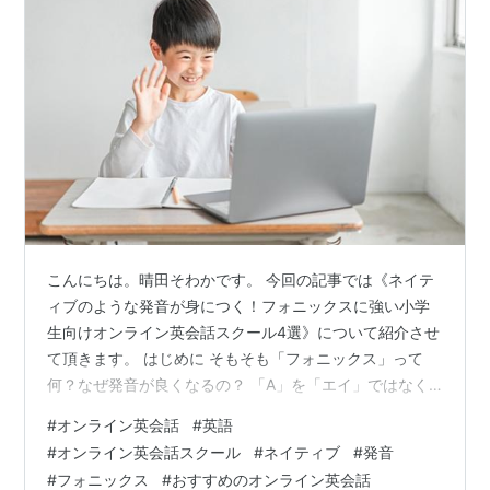
こんにちは。晴田そわかです。 今回の記事では《ネイテ
ィブのような発音が身につく！フォニックスに強い小学
生向けオンライン英会話スクール4選》について紹介させ
て頂きます。 はじめに そもそも「フォニックス」って
何？なぜ発音が良くなるの？ 「A」を「エイ」ではなく
「ァ」と読む、英語の「読み方ルール」 フォニックスが
#
オンライン英会話
#
英語
「キレイな発音」に直結する3つの理由 【重要】フォニ
#
オンライン英会話スクール
#
ネイティブ
#
発音
ックスの真の力：「知らない単語が自分で読める」 「フ
#
フォニックス
#
おすすめのオンライン英会話
ォニックスに強い」スクールを見極める3つの最重要ポイ