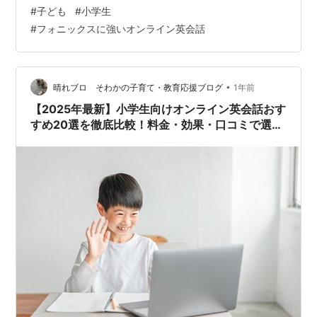
#
子ども
#
小学生
ント ポイント1：専用の「フォニックス教材」や「体系的
#
フォニックスに強いオンライン英会話
カリキュラム」があるか ポイント2：講師が「フォニッ
クス指導法」を学んだプロであ…
•
晴れブロ そわかの子育て・教育応援ブログ
1年前
【2025年最新】小学生向けオンライン英会話おす
すめ20選を徹底比較！料金・効果・口コミで選ぶ
失敗しないスクール