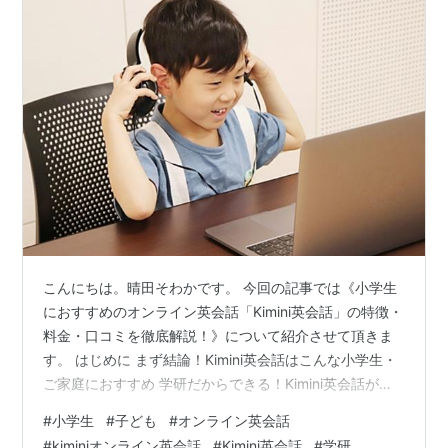
こんにちは。晴田そわかです。 今回の記事では《小学生
におすすめのオンライン英会話「Kimini英会話」の特徴・
料金・口コミを徹底解説！》について紹介させて頂きま
す。 はじめに まず結論！Kimini英会話はこんな小学生・
ご家庭におすすめ 学研だからできる！Kimini英会話が着
実に力がつくと評判の5つの特徴 特徴1：【最大の強み】
#
小学生
#
子ども
#
オンライン英会話
予習から復習まで！学習をナビゲートする独自システム
#
kiminiオンライン英会話
#
Kimini英会話
#
学研