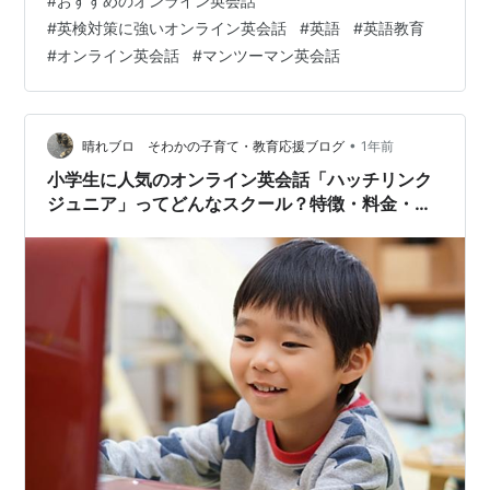
#
おすすめのオンライン英会話
ティブ、日本人、フィリピン人など） 3. カリキュラムと
#
英検対策に強いオンライン英会話
#
英語
#
英語教育
教材の質 4. 料金体系と受講頻度 5. 子どもが楽しく続け
#
オンライン英会話
#
マンツーマン英会話
られるか 小学生の英検対策に強いオンライン英会話おす
すめ5選 1. 【mytutor（マイチューター）】 2.…
•
晴れブロ そわかの子育て・教育応援ブログ
1年前
小学生に人気のオンライン英会話「ハッチリンク
ジュニア」ってどんなスクール？特徴・料金・口
コミを紹介