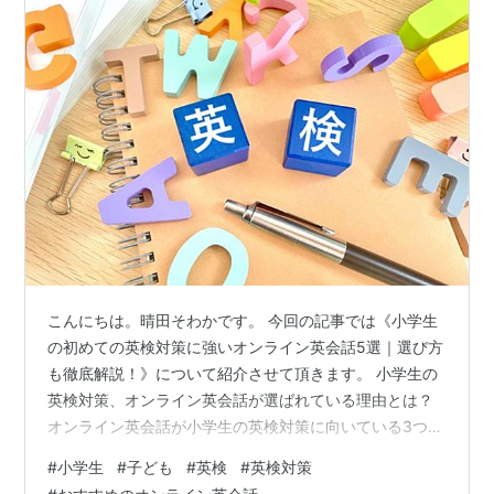
こんにちは。晴田そわかです。 今回の記事では《小学生
の初めての英検対策に強いオンライン英会話5選｜選び方
も徹底解説！》について紹介させて頂きます。 小学生の
英検対策、オンライン英会話が選ばれている理由とは？
オンライン英会話が小学生の英検対策に向いている3つの
理由 小学生の英検対策に強いオンライン英会話の選び方
#
小学生
#
子ども
#
英検
#
英検対策
1. 英検対策コースの有無・対応級 2. 講師のタイプ（ネイ