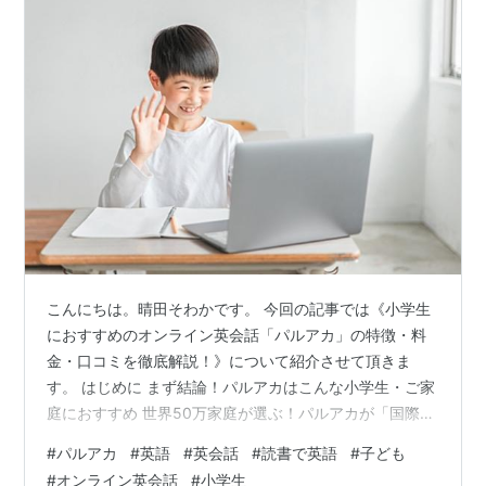
こんにちは。晴田そわかです。 今回の記事では《小学生
におすすめのオンライン英会話「パルアカ」の特徴・料
金・口コミを徹底解説！》について紹介させて頂きま
す。 はじめに まず結論！パルアカはこんな小学生・ご家
庭におすすめ 世界50万家庭が選ぶ！パルアカが「国際
力」を育む5つの特徴 特徴1：「英語力」の、その先へ。
#
パルアカ
#
英語
#
英会話
#
読書で英語
#
子ども
一生ものの「国際力」を育む 特徴2：世界標準の教育カ
#
オンライン英会話
#
小学生