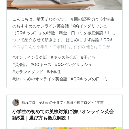
こんにちは。晴田そわかです。 今回の記事では《小学生
のおすすめのオンライン英会話「QQイングリッシュ
（QQキッズ）」の特徴・料金・口コミを徹底解説！》に
ついて紹介させて頂きます。 はじめに まず結論！QQキ
ッズはこんな小学生・ご家庭におすすめ 他とはここが違
う！QQキッズが小学生に選ばれる5つの特徴（メリッ
#
オンライン英会話
#
キッズ英会話
#
子ども
ト） 特徴1：【圧倒的な安心感】講師は全員「正社員」の
#
英会話
#
QQキッズ
#
QQイングリッシュ
プロ教師 👩‍🏫 特徴2：【4倍速で英語脳に】魔法の学習法
#
カランメソッド
#
小学生
「カランメソッド」 ✨ 特徴3：【飽きさせない】レベル
#
おすすめのオンライン英会話
#
QQキッズの口コミ
別の豊富な子供向けカリキュラム 特徴4：【復習に最
適】録画機能付きの独自通信システム「Classroom」 特
徴5：【いざとい…
•
晴れブロ そわかの子育て・教育応援ブログ
1年前
小学生の初めての英検対策に強いオンライン英会
話5選｜選び方も徹底解説！