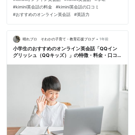
特徴2：【信頼のブランド】教育のプロ「学研」が作る学
#
kimini英会話の料金
#
kimini英会話の口コミ
習コース 特徴3：【目標が明確】一人ひとりに最適化さ
#
おすすめのオンライン英会話
#
英語力
れた学習プラン 特徴4：【続けやすい料金】毎日話せる
プランがリーズナブル 特徴5：【質の高い講師陣】厳し
いトレー…
•
晴れブロ そわかの子育て・教育応援ブログ
1年前
小学生のおすすめのオンライン英会話「QQイン
グリッシュ（QQキッズ）」の特徴・料金・口コ
ミを徹底解説！