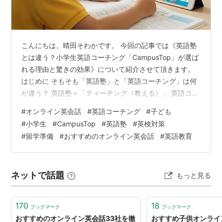
こんにちは。晴田そわかです。 今回の記事では《英語塾
とは違う？小学生英語コーチング「CampusTop」が選ば
れる理由と驚きの効果》について紹介させて頂きます。
はじめに そもそも「英語塾」と「英語コーチング」は何
が違う？ 英語塾＝「ティーチング（教える）」 英語コー
チング＝「マネジメント（管理する）」 小学生英語コー
#
オンライン英会話
#
英語コーチング
#
子ども
チング「CampusTop」が選ばれる3つの理由 理由1. 「毎
#
小学生
#
CampusTop
#
英語塾
#
英検対策
日25分」のアウトプット量（塾の約7倍） 理由2. 専属日
#
留学準備
#
おすすめのオンライン英会話
#
英語教育
本人コーチによる「完全オーダーメイド」 理由3. 親の負
担をゼロにする「学習管理」 【月額3万円〜】
CampusTopの料金と基本情報 【CampusTop …
ネットで話題
もっと見る
170
18
ブックマーク
ブックマーク
おすすめのオンライン英会話33社を徹
おすすめ子供オンライ