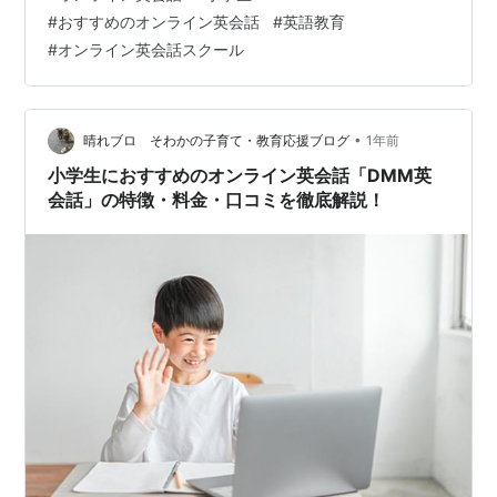
リキュラム（ピアソン社） 特徴3：【選べる講師陣】高
#
おすすめのオンライン英会話
#
英語教育
品質な「ネイティブ講師」とお手頃な「フィリピン人講
#
オンライン英会話スクール
師」 特徴4：集中力が続く！「ゲーミフィケーション」
を取り入れた25分レッスン 特徴5：成長が見える！安心
のレポート＆レッスン録画機能 …
•
晴れブロ そわかの子育て・教育応援ブログ
1年前
小学生におすすめのオンライン英会話「DMM英
会話」の特徴・料金・口コミを徹底解説！