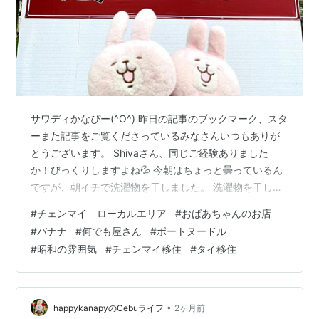
サワディかなぴー(^O^) 昨日の記事のブックマーク、スタ
ーまた記事をご覧くださっているみなさんいつもありが
とうございます。 Shivaさん、同じご経験ありました
か！びっくりしますよね💦 今朝はちょっと曇っているん
ですが、朝イチで洗濯物を干しました。 洗濯物を干して
いると、レモン系のスッキリとした柔軟剤の香りで朝か
#
チェンマイ ローカルエリア
#
おばあちゃんのお店
ら清々しい気分です。 さて、どこも値上がりしている昨
#
バナナ
#
何でも屋さん
#
ボートヌードル
今ですが、チェンマイのローカルエリアのお店ではまだ
#
昭和の雰囲気
#
チェンマイ移住
#
タイ移住
まだ良心的な価格設定のお店もあります。 ボートヌード
ルが１杯20バーツよ～ by ニャオかな ボートヌードルが
なんと一杯20バーツですΣ(･ω･ﾉ)ﾉ！ これは激安です。
なかなかお…
•
happykanapyのCebuライフ
2ヶ月前