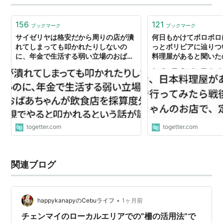
156
121
ブックマーク
ブックマーク
サイゼリヤは格安だから周りの店が潰
何日もかけてボロボロ
れてしまっても叩かれたりしないの
っとボリビアに辿りつ
に、年金で生活する弱い立場のおばあ
料理屋があると聞いた
ちゃんが飲食店を採算度外視でやると
ら戦後移民のおばあち
叩かれるという話が議論に
定食の味噌汁に口をつ
泣いてしまった話
togetter.com
togetter.com
関連ブログ
•
happykanapyのCebuライフ
1ヶ月前
チェンマイのローカルエリアでの”柵の活用法”で