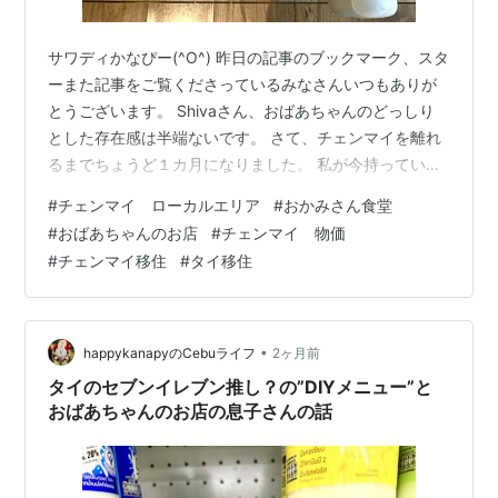
サワディかなぴー(^O^) 昨日の記事のブックマーク、スタ
ーまた記事をご覧くださっているみなさんいつもありが
とうございます。 Shivaさん、おばあちゃんのどっしり
とした存在感は半端ないです。 さて、チェンマイを離れ
るまでちょうど１カ月になりました。 私が今持っている
ビザの有効期限が7月15日までです。 出国前に、今持っ
#
チェンマイ ローカルエリア
#
おかみさん食堂
ているビザのキャンセル手続きで移民局に行く必要があ
#
おばあちゃんのお店
#
チェンマイ 物価
るんですが、数日前に学校に問合せをしたんです。 学校
#
チェンマイ移住
#
タイ移住
によると、今移民局が激混みで、別の生徒複数名が同じ
手続きで移民局に出向いたら受付が回ってくるまで２～
３週間待ちだと言われたそうですΣ(･ω･ﾉ)ﾉ！ で、それを
避けるために、学…
•
happykanapyのCebuライフ
2ヶ月前
タイのセブンイレブン推し？の”DIYメニュー”と
おばあちゃんのお店の息子さんの話