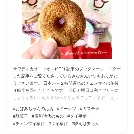
サワディカオニャオ～(^O^) 記事のブックマーク、スター
また記事をご覧くださっているみなさんいつもありがと
うございます。 日本から２時間遅れのチェンマイは午後
４時半を回ったところです。 今日と明日は完全フリーに
しようと思い、朝からゆっくりと過ごしています。 とは
言っても、普段もゆっくり過ごしてはいますけどね(*´艸
#
おばあちゃんのお店
#
ドーナツ
#
カステラ
`*) さて、先日おばあちゃんのお店に行くと、またもや初
#
駄菓子
#
昭和時代のもの
#
タイ事情
めて見るお菓子がありました。 おばあちゃんのお店に並
#
チェンマイ移住
#
タイ移住
#
映えは要らん
んでいるお菓子は、どれを買ってもまず外すことはない
ので、ひとつしかなかったそのお菓子を私は迷うことな