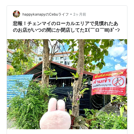
く手に取りました。 ニャオかなサイズのドーナツみたい
なお菓子ですよ～ by…
•
happykanapyのCebuライフ
2ヶ月前
悲報！チェンマイのローカルエリアで見慣れたあ
のお店がいつの間にか閉店してたΣ(￣ロ￣lll)ｶﾞｰﾝ