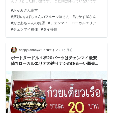
んよりとした白い空です。 まだ雨は降っていないです
が、あとで雨が降って来そうな感じの空模様です。 さ
#
おかみさん食堂
て、私がフィリピンのセブ島からチェンマイに移住して
#
笑顔のおばちゃんのフルーツ屋さん
#
おかず屋さん
きた当初は、買い物はほぼMAYAで済ませていました。
#
おばあちゃんのお店
#
チェンマイ ローカルエリア
特に日常的に食べる食料品は、MAYAの地下にあるリンピ
#
チェンマイ移住
#
タイ移住
ンスーパーで調達していました。 その頃は、今と比べる
とかなり生活費自体もかかっていたし、食費も高くつい
ていました。 それが、…
•
happykanapyのCebuライフ
1ヶ月前
ボートヌードル１杯20バーツはチェンマイ最安
値⁈ローカルエリアの縛りナシのゆるーい商売が
(・∀・)ｲｲﾈ!!