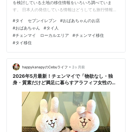
を検討している土地の移住情報をいろいろ調べていま
す。 日本人の発信している情報はどうしても旅行情報が
多いんです。 と言うのも、日本人で海外移住をしようと
#
タイ セブンイレブン
#
おばあちゃんのお店
思う人はまだまだ少数派ですからね。 ですが、英語だと
#
おばあちゃん
#
タイ人
移住者の生活情報がたくさん出て来るのですごく助かり
#
チェンマイ ローカルエリア
#
チェンマイ移住
ます。 さて、少し前になりますが、セブンイレブンのド
#
タイ移住
リンクコーナーにこんなポップがありました👇 自分で作
るドリンク タイ語で”DIYメニュー”と書かれています。
セブンイレブンで売ってい…
•
happykanapyのCebuライフ
2ヶ月前
2026年5月最新！チェンマイで「物欲なし・独
身・質素だけど満足に暮らすアラフィフ女性の
私」の１カ月の生活費はいくらだったのか？