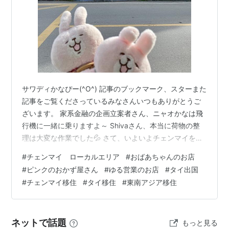
サワディかなぴー(^O^) 記事のブックマーク、スターまた
記事をご覧くださっているみなさんいつもありがとうご
ざいます。 家系金融の企画立案者さん、ニャオかなは飛
行機に一緒に乗りますよ～ Shivaさん、本当に荷物の整
理は大変な作業でした💦 さて、いよいよチェンマイを離
れるまで約５時間になりました。 今朝は、６時に起きよ
#
チェンマイ ローカルエリア
#
おばあちゃんのお店
うと思ったんですが、自然と早く目覚めました。 昨日で
#
ピンクのおかず屋さん
#
ゆる営業のお店
#
タイ出国
すが、ワットジェットヨートに行ってサイバートをして
#
チェンマイ移住
#
タイ移住
#
東南アジア移住
きましたが、その帰りに通い慣れたお弁当屋さんストリ
ートをゆっくり歩きました。 ピンクのおかず屋さんとも
しばしお別れ 元気なおかみさんと旦那さんが営むピンク
ネットで話題
もっと見る
のおかず屋さんは、いつも…