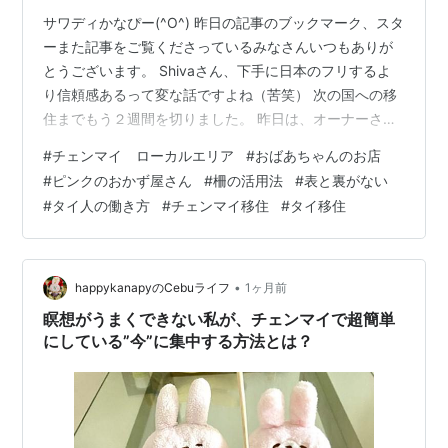
サワディかなぴー(^O^) 昨日の記事のブックマーク、スタ
ーまた記事をご覧くださっているみなさんいつもありが
とうございます。 Shivaさん、下手に日本のフリするよ
り信頼感あるって変な話ですよね（苦笑） 次の国への移
住までもう２週間を切りました。 昨日は、オーナーさん
に最後の家賃を支払い、入居時に払ったデポジットの精
#
チェンマイ ローカルエリア
#
おばあちゃんのお店
算のお願いをしました。 家賃の約２カ月分を支払ったの
#
ピンクのおかず屋さん
#
柵の活用法
#
表と裏がない
で、多少は差っ引かれるとは言え、それなりにまとまっ
#
タイ人の働き方
#
チェンマイ移住
#
タイ移住
た額の返金があります。 その返金分を、次の移住先でも
デポジットに充てるようになります。 次の国ではひょっ
とすると１カ月分でOKかもしれません。 さて、そんな
中、１週間に１回程度の頻…
•
happykanapyのCebuライフ
1ヶ月前
瞑想がうまくできない私が、チェンマイで超簡単
にしている”今”に集中する方法とは？