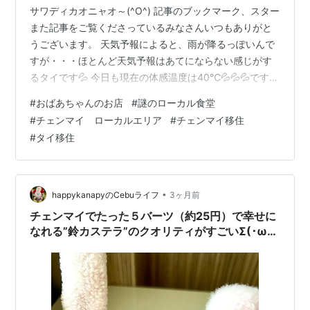
サワディカオニャオ～(^O^) 記事のブックマーク、スター
また記事をご覧くださっているみなさんいつもありがと
うございます。 天気予報によると、雨が降るっぽいんで
すが・・・ほとんど天気予報はあてにならない感じがす
るタイです💦 今日も現在の体感温度は40℃💦💦💦です。
雨季に入っても晴れている日は、PM2.5が酷かった時期
#
おばあちゃんのお店
#
謎のローカル食堂
とは全く違う澄み切った青空が広がっています。 昨日5
#
チェンマイ ローカルエリア
#
チェンマイ移住
月24日の空よ～ by ニャオかな 昨日の朝に撮った空の様
#
タイ移住
子ですが、写真の通り真っ青な空に白い雲がきれいで
す。 お山もくっきり見えるわね～ by ニャオかな 西側の
山もくっきりと見えます。 コンドのすぐ前にはスーパー
ハイウェイと…
•
happykanapyのCebuライフ
3ヶ月前
チェンマイでたった５バーツ（約25円）で幸せに
なれる”鈴カステラ”のクオリティがすごいΣ(･ω･
ﾉ)ﾉ！