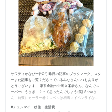
サワディかなぴー(^O^) 昨日の記事のブックマーク、スタ
ーまた記事をご覧くださっているみなさんいつもありが
とうございます。 家系金融の企画立案者さん、なんでス
ーパーにうさぎ！？って思ったんでしょう(笑) Shivaさ
ん、前髪にカーラー巻くレベルは相当マイペンライな人
だと思います(笑) さて、世界中でコロナ以降、物価高が
#
チェンマイ 移住 生活費
続いていますね。 タイの物価も、私が来た約４年前に比