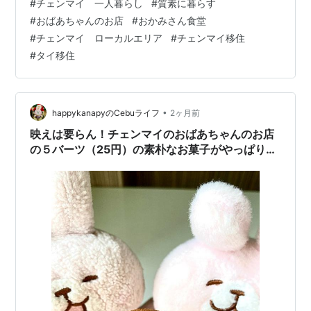
#
チェンマイ 一人暮らし
#
質素に暮らす
べジワジワと値上がりしている、かつ円安の影響もあり
#
おばあちゃんのお店
#
おかみさん食堂
高くなったと感じます。 あたいたちの強い味方、おばあ
#
チェンマイ ローカルエリア
#
チェンマイ移住
ちゃんのお店！ by ニャオかな そんな中、メインの買い
#
タイ移住
物先をリンピンスーパーからおばあちゃんのお店やロー
カル店に変えたこと…
•
happykanapyのCebuライフ
2ヶ月前
映えは要らん！チェンマイのおばあちゃんのお店
の５バーツ（25円）の素朴なお菓子がやっぱり最
高(∩´∀｀)∩ﾜｰｲ