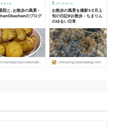
5
ックマーク
ブックマーク
退院と､お散歩の風景 -
お散歩の風景を撮影✨2月上
chanObachanのブログ
旬の日記#お散歩 - ちまりん
のゆるい日常
nchanobachan.hatenablog.com
chimaring.hatenablog.com