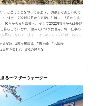
い」と思うことをやってみよう、 お散歩が楽しい街で
フですが、2021年2月から京都に引越し、 5月から北
 10月からまた京都へ、 そして2022年5月からは長野
し暮らしています。 住みたい場所に住み、毎日仕事の
一人暮らしをしています。 はじめましての方はこちらを
ィールとブログの紹介 - 人生で一度くらい」 今日から10月
ヶ原湿原
#
霧ヶ峰高原
#
霧ヶ峰
#
お散歩
素晴らしい秋晴れの一日でした。 澄み渡る空は深く青
#
日常を楽しむ
#
私の好きな
生きる〜マザーウォーター