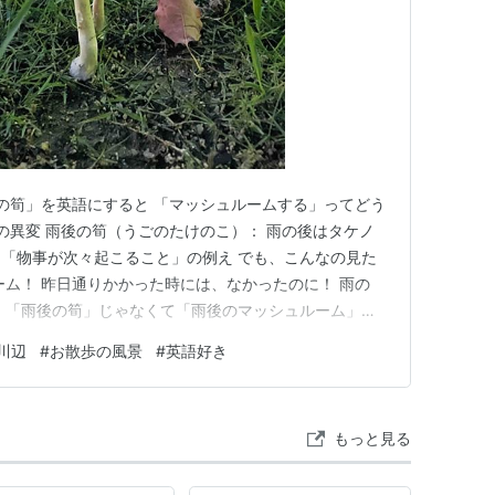
後の筍」を英語にすると 「マッシュルームする」ってどう
辺の異変 雨後の筍（うごのたけのこ）： 雨の後はタケノ
「物事が次々起こること」の例え でも、こんなの見た
ーム！ 昨日通りかかった時には、なかったのに！ 雨の
 「雨後の筍」じゃなくて「雨後のマッシュルーム」だ
たち、遠目に見ればユーモラスで可愛げあるけど、実物はビ
川辺
#
お散歩の風景
#
英語好き
笠の直径が20センチ、高さは15センチにもなる。 手の
が群生…
もっと見る