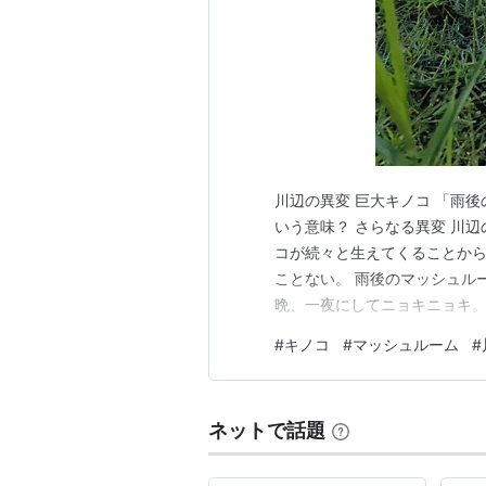
川辺の異変 巨大キノコ 「雨
いう意味？ さらなる異変 川
コが続々と生えてくることから
ことない。 雨後のマッシュル
晩、一夜にしてニョキニョキ。
^^ 巨大キノコ このキノコ
#
キノコ
#
マッシュルーム
#
ッグサイズ。 最大のものだと、
ひらを広げたほどの巨大キノコ
ネットで話題