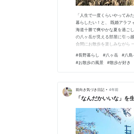
「人生で一度くらいやってみた
暮らしたい！と、 既婚アラフィ
海道十勝で爽やかな夏を過ごし、
の八ヶ岳が見える部屋に引っ越
合間にお散歩を楽しみながら 
ご覧ください(^ ^) 「プロフ
#
長野暮らし
#
八ヶ岳
#
八島
ですね♪ そんな今日も朝から
#
お散歩の風景
#
散歩が好き
く、 軽やかな空気も、キ…
•
前向き気づき日記
4年前
「なんだかいいな」を