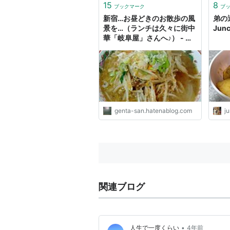
15
8
ブックマーク
ブ
新宿…お昼どきのお散歩の風
弟の
景を…（ランチは久々に街中
Jun
華「岐阜屋」さんへ♪） - げ
んさんのほげほげ日記
genta-san.hatenablog.com
ju
関連ブログ
•
人生で一度くらい
4年前