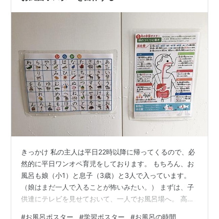
きっかけ 私の主人は平日22時以降に帰ってくるので、必
然的に平日ワンオペ育児をしております。 もちろん、お
風呂も娘（小1）と息子（3歳）と3人で入っています。
（娘はまだ一人で入ることが怖いみたい。） まずは、子
供達にテレビを見せておいて、一人でお風呂場へ。 高速
で（そりゃーもうマッハで）自分の髪・顔・体を洗いま
#
お風呂ポスター
#
学習ポスター
#
お風呂の時間