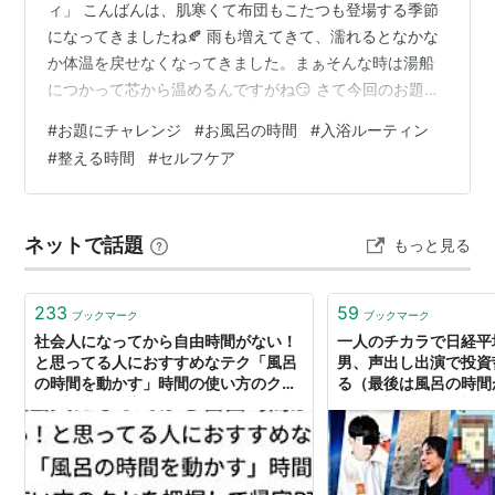
ィ」 こんばんは、肌寒くて布団もこたつも登場する季節
になってきましたね🍂 雨も増えてきて、濡れるとなかな
か体温を戻せなくなってきました。まぁそんな時は湯船
につかって芯から温めるんですがね😏 さて今回のお題
「お風呂のアクティビティ」。お風呂での過ごし方、楽
#
お題にチャレンジ
#
お風呂の時間
#
入浴ルーティン
しみ方のお話かなと解釈しました。 ということで！ 『風
#
整える時間
#
セルフケア
呂で何してる？リルボの2パターン』 お話ししましょ
う！！ 私のお風呂パターンはシャワーのみ か 湯舟につ
かるか の2種類。 前回のお題 『健康の秘訣は？』◀ でも
ネットで話題
もっと見る
チラッと触れましたが、私は基本シャワー派。湯舟に浸
かる…
233
59
ブックマーク
ブックマーク
社会人になってから自由時間がない！
一人のチカラで日経平
と思ってる人におすすめなテク「風呂
男、声出し出演で投資
の時間を動かす」時間の使い方のクセ
る（最後は風呂の時間
を把握して帰宅RTAをする人々
出） : 市況かぶ全力２