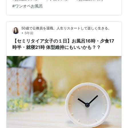
す。 そして、子供達を呼び、子供達を洗い、3人で湯船
#
ワンオペお風呂
に浸かるという流れです。 もちろん、一人で体を高速洗
いをしている時に色々なハプニング（インターホンが鳴
ったり、姉弟喧嘩が始まったりなど）もあり、全裸で部
50歳で公務員を退職。人生リスタートして楽しく生きる。
屋の中を行き来することもしばしば…。笑 そんな困難も
•
5年前
ありながら、子供達を洗い、湯船…
【セミリタイア女子の１日】お風呂16時・夕食17
時半・就寝21時 体型維持にもいいかも？？