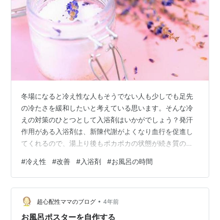
冬場になると冷え性な人もそうでない人も少しでも足先
の冷たさを緩和したいと考えている思います。そんな冷
えの対策のひとつとして入浴剤はいかがでしょう？発汗
作用がある入浴剤は、新陳代謝がよくなり血行を促進し
てくれるので、湯上り後もポカポカの状態が続き質の良
い睡眠が期待できます。
#
冷え性
#
改善
#
入浴剤
#
お風呂の時間
•
超心配性ママのブログ
4年前
お風呂ポスターを自作する