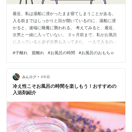
最近、私は湯船に浸かったまま寝てしまうことがある。
入る前まではしっかりと目が開いているのに、湯船に浸
かると、途端に睡魔に襲われる。 考えてみると、最近、
次男と一緒に入っていない。 ３ヶ月前まで、私がお風呂
に入っていると必ず次男も入ってきた。 一人で入るのが
怖いという理由といっぱいお話ができるという理由だっ
#
子離れ 親離れ
#
お風呂の時間
#
お風呂のおもちゃ
た。 次男はとってもおしゃべりで、一緒に入るとひたす
ら話している。 学校での出来事、習い事のこと、祖父母
とのやりとりなど、話が尽きない。 それが３ヶ月くらい
•
前から、一緒に入ろうとしなくなった。 誘っても「一人
みんログ
4年前
で大丈夫。」と返事が返ってくる。 そもそもあれほど止
冷え性こそお風呂の時間を楽しもう！おすすめの
まらなかったおしゃべりが、随分と…
入浴剤紹介