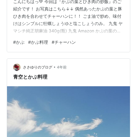
こんにちはっ💚 今回は『かぶの葉とひき肉の炒飯』のご
紹介です！ お写真はこちら↓↓ 偶然あったかぶの葉と豚
ひき肉を合わせてチャーハンに！！ ごま油で炒め、味付
けはシンプルに牡蠣しょうゆと塩こしょうのみ。 九鬼 ヤ
マシチ純正胡麻油 340g(瓶) 九鬼 Amazon かぶの葉のシ
ャキシャキ感が絶妙に合います！！大根の葉でも代用可
#
かぶ
#
かぶ料理
#
チャーハン
能。 ぜひお試し下さいね♪ リンク ではまた！
•
ささゆりのブログ
4年前
青空とかぶ料理