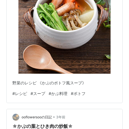
野菜のレシピ 《かぶのポトフ風スープ》
#
レシピ
#
スープ
#
かぶ料理
#
ポトフ
•
ooflowersooの日記
3年前
☆かぶの葉とひき肉の炒飯☆