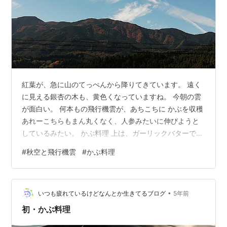
紅葉が、急に山のてっぺんから降りてきています。 遠く
に見える銀杏の木も、黄色くなっていますね。 今朝の雲
が面白い。 何本もの飛行機雲が、あちこちに かぶを収穫
あれーこちらもまん丸くなく、人参みたいに伸びようと
しているみたい。 かぶ料理 上は、ガーリックバターで塩
コショウ味のいためもの かぶが、とろりと柔らかくてあ
#
秋空と飛行機雲
#
かぶ料理
まいです。 下は、塩と七味の浅漬けです。 こちらもかぶ
が程よいシャリ感で甘いです^^
•
いつも疲れているけどなんとか生きてるブログ
5年前
初・かぶ料理