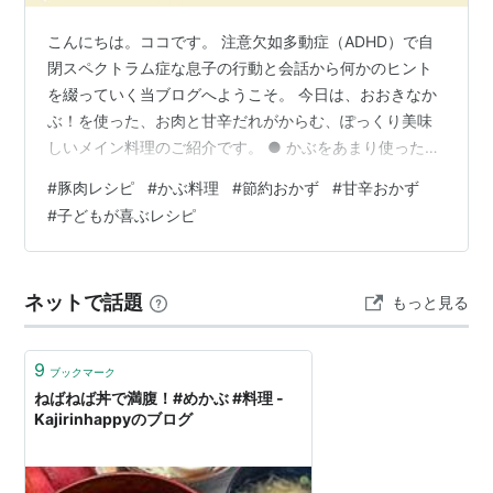
こんにちは。ココです。 注意欠如多動症（ADHD）で自
閉スペクトラム症な息子の行動と会話から何かのヒント
を綴っていく当ブログへようこそ。 今日は、おおきなか
ぶ！を使った、お肉と甘辛だれがからむ、ぽっくり美味
しいメイン料理のご紹介です。 ● かぶをあまり使ったこ
とのない方にも！子どもも男性もこれならイケる！かぶ
#
豚肉レシピ
#
かぶ料理
#
節約おかず
#
甘辛おかず
のぽっくり豚肉炒め煮！ かぶ、あんまり使ったことない
#
子どもが喜ぶレシピ
けれど… めっちゃメイン料理！かぶのぽっくり豚肉炒め
煮・レシピ 材料を切る 豚肉を炒める かぶとこんにゃく
を炒める Aを入れてさらに炒める まとめ かぶ、あんまり
ネットで話題
もっと見る
使ったことないけれど… 実は私、かぶはあまり使わない
食材でした。 しいて使う…
9
ブックマーク
ねばねば丼で満腹！#めかぶ #料理 -
Kajirinhappyのブログ