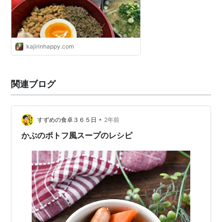
kajirinhappy.com
関連ブログ
•
すずめの食卓３６５日
2年前
かぶのポトフ風スープのレシピ