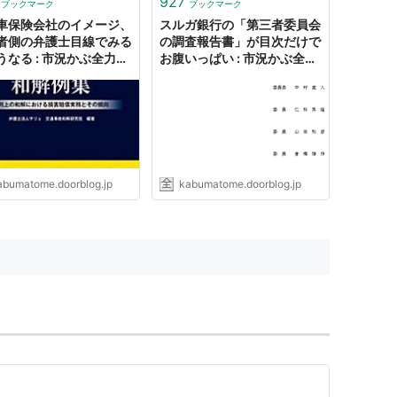
927
ブックマーク
ブックマーク
車保険会社のイメージ、
スルガ銀行の「第三者委員会
者側の弁護士目線でみる
の調査報告書」が目次だけで
うなる : 市況かぶ全力２
お腹いっぱい : 市況かぶ全力
２階建
abumatome.doorblog.jp
kabumatome.doorblog.jp