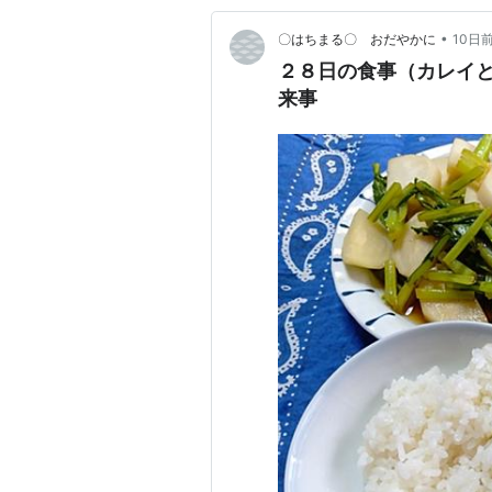
•
〇はちまる〇 おだやかに
10日
２８日の食事（カレイ
来事