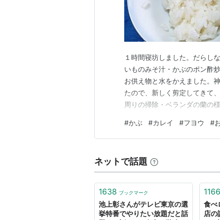
１時間寝坊しました。だらしな
いものみそ汁・かぶのポン酢炒
お供え物と水をかえました。
たので、新しく剪定してきて、
周りの掃除・ベランダの蘭の
時、陽ざしも出てきて、予報
#
かぶ
#
カレイ
#
フヨウ
#
した。 ２８日の花 今日は、
たので、シャワーを浴びました
ネットで話題
1638
116
ブックマーク
池上彰さんがテレビ東京の選
食べ
挙特番でやりたい放題だと話
店の