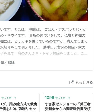
いです。とほほ。 朝食は、 ごはん・アスパラとじゃが
め・キウイです。 台所の片づけをして、仏壇と神棚の
神棚には、ヒサカキを供えているのですが、痛んでしまっ
水切りをして供えました。 勝手口と玄関の掃除・家の
様子を見て・窓のさんふき・トイレ掃除をしました。この
では、雨は１７時頃とのことなので、洗濯物を外に干しま
お風呂掃除
フヨウが３輪咲いていました。 汗をたくさんかいてしまっ
。 午後は、買い物リ…
もっと見る
6
1096
ブックマーク
ブックマーク
ログ、踏み絵方式で飲食
すき家ゼンショーの「第三者
評価を3.0に強制リセッ
委員会からの調査報告書受領