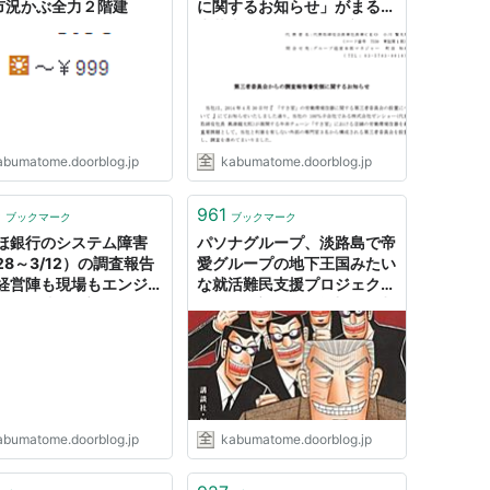
: 市況かぶ全力２階建
に関するお知らせ」がまるで
牛丼売ってる蟹工船 : 市況か
ぶ全力２階建
abumatome.doorblog.jp
kabumatome.doorblog.jp
0
961
ブックマーク
ブックマーク
ほ銀行のシステム障害
パソナグループ、淡路島で帝
28～3/12）の調査報告
愛グループの地下王国みたい
経営陣も現場もエンジニ
な就活難民支援プロジェクト
全てが残念 : 市況かぶ全
を始動 : 市況かぶ全力２階建
階建
abumatome.doorblog.jp
kabumatome.doorblog.jp