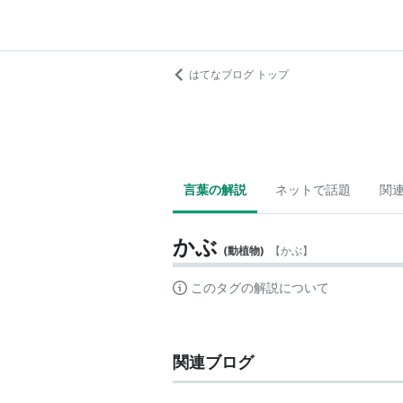
はてなブログ トップ
言葉の解説
ネットで話題
関
かぶ
(
動植物
)
【
かぶ
】
このタグの解説について
関連ブログ