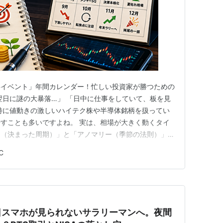
要イベント」年間カレンダー！忙しい投資家が勝つための
翌日に謎の大暴落…」 「日中に仕事をしていて、板を見
特に値動きの激しいハイテク株や半導体銘柄を扱ってい
すことも多いですよね。 実は、相場が大きく動くタイ
ー（決まった周期）」と「アノマリー（季節の法則）」が
じめ知っておくだけで、無駄な高値掴みを防ぎ、絶好のバ
C
拾えるようになります。 今回は、現役投資家が絶対に
ト」と「失敗しないための…
日スマホが見られないサラリーマンへ。夜間