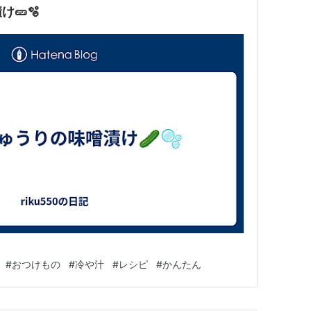
🥒🫧
#
おつけもの
#
冷や汁
#
レシピ
#
かんたん