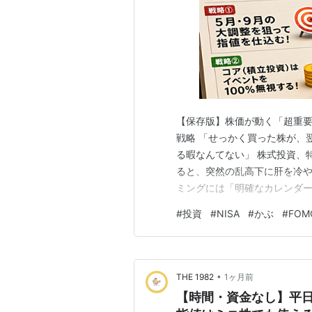
【保存版】株価が動く「超重
戦略 「せっかく買った株が、
る暇なんてない」 株式投資、
ると、突然の乱高下に肝を冷や
ミングには「明確なカレンダ
存在します。これらをあらか
#
投資
#
NISA
#
かぶ
#
FOM
ーゲンセール（安値）を自動で
押さえるべき「年間重要イベン
•
THE 1982
1ヶ月前
【時間・資金なし】平