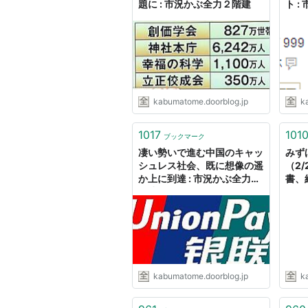
題に : 市況かぶ全力２階建
ト 
kabumatome.doorblog.jp
k
1017
101
ブックマーク
凄い勢いで進む中国のキャッ
みず
シュレス社会、既に想像の遥
（2/
か上に到達 : 市況かぶ全力２
書、
階建
アも
力２
kabumatome.doorblog.jp
k