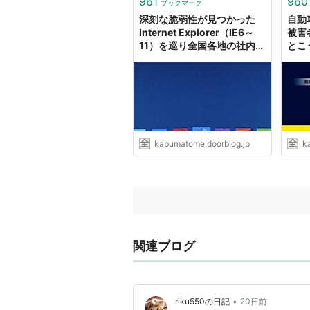
961
960
ブックマーク
深刻な脆弱性が見つかった
自動
Internet Explorer（IE6～
被害
11）を巡り全国各地の社内が
とこ
コントでカオス : 市況かぶ全
階建
力２階建
kabumatome.doorblog.jp
k
関連ブログ
•
riku550の日記
20日前