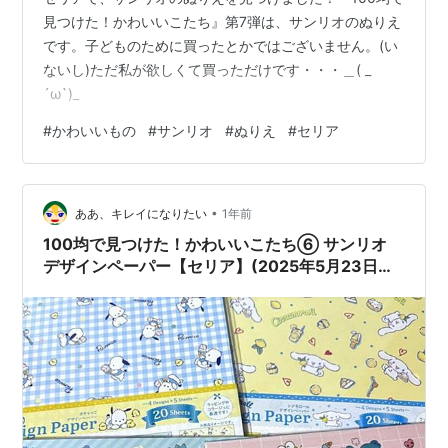
見つけた！かわいいこたち』第7弾は、サンリオのぬりえ
です。子どものために買ったとかではございません。(い
ないし)ただ私が欲しくて買っただけです・・・＿( _
´ω`)_
#
かわいいもの
#
サンリオ
#
ぬりえ
#
セリア
•
ああ、キレイになりたい
1年前
100均で見つけた！かわいいこたち⑥ サンリオ
デザインペーパー【セリア】(2025年5月23日購
入分追加)