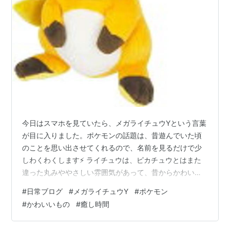
今日はスマホを見ていたら、メガライチュウYという言葉
が目に入りました。ポケモンの話題は、昔遊んでいた頃
のことを思い出させてくれるので、名前を見るだけで少
しわくわくします⚡ ライチュウは、ピカチュウとはまた
違った丸みややさしい雰囲気があって、昔からかわいい
なと思っていました。そこに「メガ」とつくと、強そう
#
日常ブログ
#
メガライチュウY
#
ポケモン
なのにどこか愛嬌もあって、見ているだけで楽しい気持
#
かわいいもの
#
癒し時間
ちになります。 毎日の中で、かわいいものを見て少し元
気になることってありますよね。大きな出来事ではなく