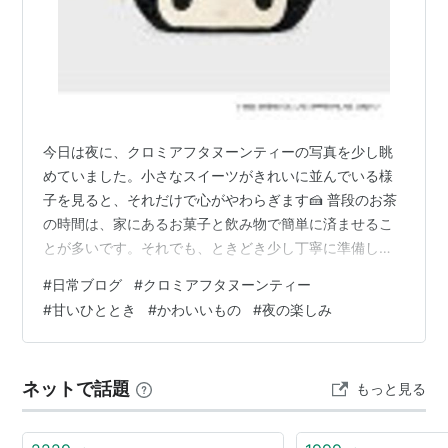
今日は夜に、クロミアフタヌーンティーの写真を少し眺
めていました。小さなスイーツがきれいに並んでいる様
子を見ると、それだけで心がやわらぎます🍰 普段のお茶
の時間は、家にあるお菓子と飲み物で簡単に済ませるこ
とが多いです。それでも、ときどき少し丁寧に準備して
みると、同じ部屋でも違う場所にいるような気分になれ
#
日常ブログ
#
クロミアフタヌーンティー
ます。 クロミの黒や紫を使ったかわいい世界には、甘す
#
甘いひととき
#
かわいいもの
#
夜の楽しみ
ぎない大人っぽさもあります。かわいいものが好きな人
同士で出かけたら、スイーツを食べる前から写真を撮る
時間も楽しそうですね💜 今日は実際に出かけたわけでは
ネットで話題
もっと見る
ありませんが、次のお休みにお茶を楽しむ予定を入れた
くなりました。小さな楽しみを先に用意しておく…