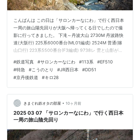
こんばんは この日は「サロンカーなにわ」で行く西日本
一周の旅山陽先回りが大阪へ帰ってくる日でしたので撮
影に行ってきました。 下滝～丹波大山 2730M 丹波路快
速(大阪行) 225系6000番台(ML01編成) 2524M 普通(篠
山口行) 223系5500番台(F3編成) 9738レ 雲と山影が心
配でしたがイイ感じの光線で通過しました 今回の牽引は
#
鉄道写真
#
サロンカーなにわ
#
113系
#
EF510
1183号機、残念ながらＨＭなしでした ＨＭ付なら被り付
#
特急
#
こうのとり
#
JR西日本
#
DD51
き一択ですが(笑) 「サロンカーなにわ」で行く西日本一
#
京丹後鉄道
#
キロ28
周の旅山陽先回り DD51-1183+サロンカーなにわ5B(14
系700番台) サロンカーなにわの撮影はこれで終わりです
が、せっかくなので…
•
きまぐれ鉄オタの部屋
10ヶ月前
2025 03 07 「サロンカーなにわ」で行く西日本
一周の旅山陰先回り