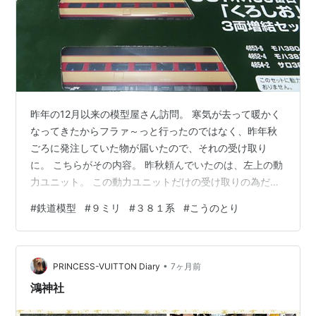
昨年の12月以来の模型屋さん訪問。 寒気が去って暖かく
なってきたからフラァ～っと行ったのではなく、昨年秋
ごろに発注していた物が届いたので、それの受け取り
に。 こちらがその内容。 昨秋頼んでいたのは、左上の動
力ユニット。 この動力ユニットだけの受け取りの為だけ
に模型屋さんへ行くのも、ちょっと、、、。 で、久しぶ
#
鉄道模型
#
９ミリ
#
３８１系
#
こうのとり
りに模型屋さんのHPの在庫表を見ていたら、、、。 これ
があったことにまず驚き。かつては３８１系なんて、あ
っという間に売れていたのに、作りすぎたのか、それと
•
も細分化されすぎて残ってしまったのかは不明だが、
PRINCESS-VUITTON Diary
7ヶ月前
「やくも」とともに残っていた。 もちろんこれを買った
鴻神社
のは、「こうのとり」を再現するため。…