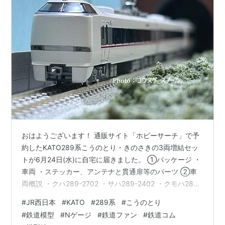
おはようございます！ 通販サイト「ホビーサーチ」で予
約したKATO289系こうのとり・きのさきの3両増結セッ
トが6月24日(水)に自宅に届きました。 ①パッケージ ・
車両 ・ステッカー、アンテナと貫通扉等のパーツ ②車
両概説 ・クハ289-2702 ・サハ289-2402 ・クモハ289-
3504 ③この先の流れ 別途、サハ289に組み込む動力モ
#
JR西日本
#
KATO
#
289系
#
こうのとり
ーターを予約しているので、これが届き次第サハ289に
#
鉄道模型
#
Nゲージ
#
鉄道ファン
#
鉄道コム
組み込みます。その後は実際に走らせてようと考えてい