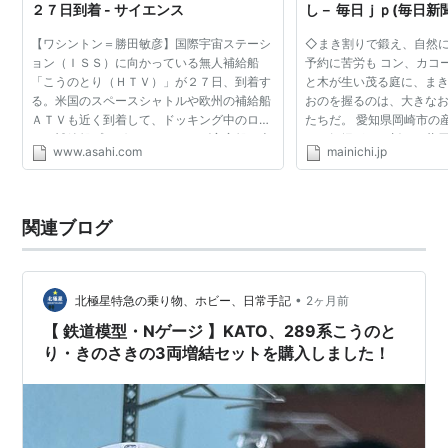
２７日到着 - サイエンス
し－ 毎日ｊｐ(毎日新
【ワシントン＝勝田敏彦】国際宇宙ステーシ
◇まき割りで鍛え、自然
ョン（ＩＳＳ）に向かっている無人補給船
予約に苦労も コン、カコ
「こうのとり（ＨＴＶ）」が２７日、到着す
と木が生い茂る庭に、ま
る。米国のスペースシャトルや欧州の補給船
おのを握るのは、大きな
ＡＴＶも近く到着して、ドッキング中のロシ
たちだ。 愛知県岡崎市の
アの補給船プログレスやソユーズ宇宙船も含
は、妊婦がまき割りや井
www.asahi.com
mainichi.jp
め、最大６機の宇宙船が勢ぞろいしそうだ。
「作業」に汗を流す。お
ＩＳＳでは、打ち...
てられた古民家で、ま...
関連ブログ
•
北極星特急の乗り物、ホビー、日常手記
2ヶ月前
【 鉄道模型・Nゲージ 】KATO、289系こうのと
り・きのさきの3両増結セットを購入しました！