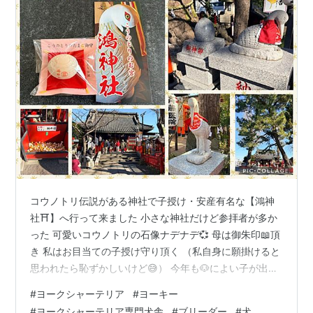
コウノトリ伝説がある神社で子授け・安産有名な【鴻神
社⛩️】へ行って来ました 小さな神社だけど参拝者が多か
った 可愛いコウノトリの石像ナデナデ💞 母は御朱印📖頂
き 私はお目当ての子授け守り頂く （私自身に願掛けると
思われたら恥ずかしいけど😅） 今年も🐶によい子が出
来、安産であります様に願いました 🦴 鴻巣何度も行って
#
ヨークシャーテリア
#
ヨーキー
るけど 名物【川幅うどん】初めて食べてみた😁
#
ヨークシャーテリア専門犬舎
#
ブリーダー
#
犬