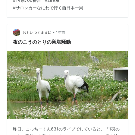
#
14系700番台
#
289系
7007M 特急このとり7号(福知山行) 287系(FA＊編成)
#
サロンカーなにわで行く西日本一周
9735レ ウワサ通り残念ながらHMなしでした・・・ 「サ
ロンカーなにわ」…
•
おもいつくままに
1年前
夜のこうのとりの巣塔騒動
昨日、こっちーくん631のライブでしていると、「1羽の