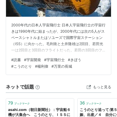
183系(4/6両)
こうのとり
(
サイエンス
)
【
こうのとり
】
宇宙ステーション補給機HTV（
H
-II
T
ransfer
2000年代の日本人宇宙飛行士 日本人宇宙飛行士の宇宙行
V
ehicle。）の愛称。2010年11月11日、公募により決定
きは1990年代に始まったが、2000年代には次の5人がス
した。選定理由は"「こうのとり」は大切なもの（赤ん
ペースシャトルまたはソユーズで国際宇宙ステーション
（ISS）に向かった。毛利衛と土井隆雄は2回目、若田光
坊、幸せ）を運ぶ鳥としてのイメージがあり、国際宇宙
一は2回目と3回目のフライトだった。若田の3回目のフ
ステーション（ISS）に重要な物資を運ぶHTVのミッシ
ライトは日本人初の長期滞在ミッションだった。野口聡
ョン内容を的確に表しているため"。
#
読書
#
宇宙開発
#
宇宙飛行士
#
きぼう
一の2回目のミッションでは宇宙に159日間滞在し日本人
また提案者数は有効応募総数17026件の中から商標など
#
こうのとり
#
楊利偉
#
万里の長城
最長となったが、2014年に若田に抜き返された。 毛利
の問題がないものの中で最多の217名であったと報じら
衛 2000年2月11〜22日 若田光一 2000年10月11〜24
れている。
日、2009年3月15日〜7月31日 野口聡一 2005年7月26
ネットで話題
もっと見る
日〜8月9日、2009年12月20日…
→
HTV
79
36
ブックマーク
ブックマーク
asahi.com（朝日新聞社）：宇宙船６
こうのとり追って:第
機が大集合へ こうのとり、ＩＳＳに
娠、出産／４ 自分に