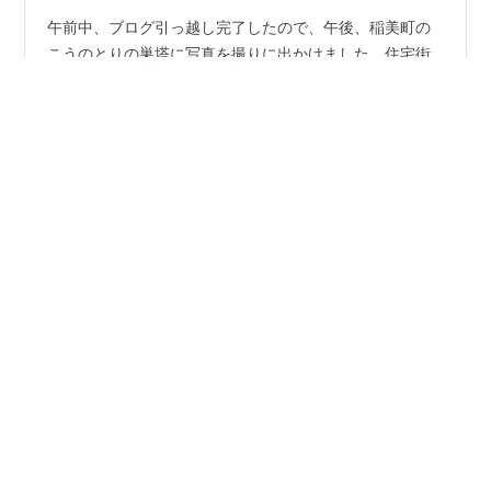
午前中、ブログ引っ越し完了したので、午後、稲美町の
こうのとりの巣塔に写真を撮りに出かけました。住宅街
の中なので、車は止められないので、かなり離れた空き
地に車を止めて10分ほど歩きました。歩いていると汗ば
むほどの陽気です。 1羽立っていたので親がいるのかと思