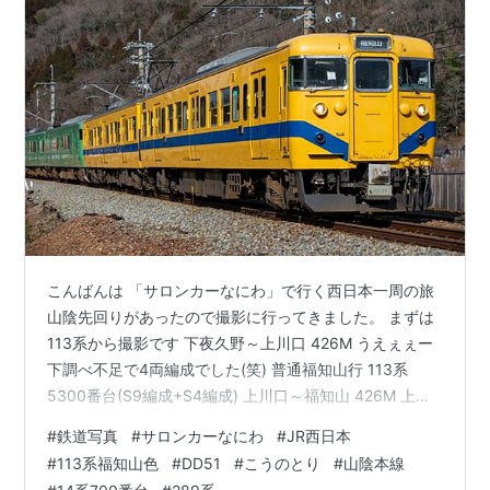
こんばんは 「サロンカーなにわ」で行く西日本一周の旅
山陰先回りがあったので撮影に行ってきました。 まずは
113系から撮影です 下夜久野～上川口 426M うえぇぇー
下調べ不足で4両編成でした(笑) 普通福知山行 113系
5300番台(S9編成+S4編成) 上川口～福知山 426M 上川
口停車中に先回りです 今度はちゃんと4両用入りました
#
鉄道写真
#
サロンカーなにわ
#
JR西日本
(笑) 普通福知山行 113系5300番台(S9編成+S4編成) さて
#
113系福知山色
#
DD51
#
こうのとり
#
山陰本線
サロンカーなにわの撮影へ移動です 丹波大山～下滝