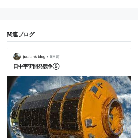
沿革
2011年3月12日:それまでの「北近畿」を改称する形
で運転を開始。「文殊」「タンゴエクスプローラ
ー」は集約。
関連ブログ
2013年3月16日:183系が撤退、381系に変更
車両
•
juraian’s blog
5日前
日中宇宙開発競争⑤
現行
381系(4/6両)
287系(3/4/7両)
(今後、381系にかわり289系が投入される予定)
福知山電車区所属
過去の使用車両