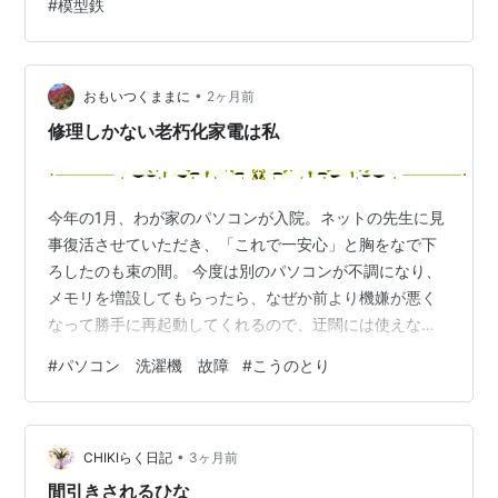
#
模型鉄
ます。 なおジオラマ上では「私鉄線の特急列車」として
走らせようと考えています。 今回は以上となります。な
お、明日26日(金)から28日(日)は諸事情の…
•
おもいつくままに
2ヶ月前
修理しかない老朽化家電は私
今年の1月、わが家のパソコンが入院。ネットの先生に見
事復活させていただき、「これで一安心」と胸をなで下
ろしたのも束の間。 今度は別のパソコンが不調になり、
メモリを増設してもらったら、なぜか前より機嫌が悪く
なって勝手に再起動してくれるので、迂闊には使えな
い。 さらにもう1台。こちらは文鳥がキーボードに乗った
#
パソコン 洗濯機 故障
#
こうのとり
のが原因かどうかは不明だが、その後二度とお目覚めに
ならず、静かに廃棄処分となった。 私にとってパソコン
は生活必需品。そこで4月、思い切って新品を購入。やっ
•
と設定が終わり、「これで平和な日々が戻るぞ」と思っ
CHIKIらく日記
3ヶ月前
た瞬間、まさかの初期不良。 ……うそでしょ。（泣） こ
間引きされるひな