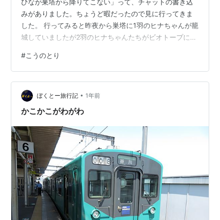
ひなが巣塔から降りてこない」って、チャットの書き込
みがありました。ちょうど暇だったので見に行ってきま
した。 行ってみると昨夜から巣塔に1羽のヒナちゃんが籠
城していましたが2羽のヒナちゃんたちがビオトープにい
ました。しばらくすると、巣塔にいたヒナちゃんも地上
#
こうのとり
に降りてきたので、夢中で写真を撮りました。 ここでこ
うのとり大好きな仲間がよく来られるので、お話するこ
とがありますが、今日のスマホで写真を撮っておられた
•
女性は www.youtube.com ライブのチャット仲間の方で
ぼくとー旅行記
1年前
した。 ２羽の幼鳥さん、かなり近くまで寄ってきてくれ
かこかこがわがわ
ました。 1時間くら…