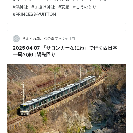
#
鴻神社
#
子授け神社
#
安産
#
こうのとり
#
PRINCESS-VUITTON
•
きまぐれ鉄オタの部屋
9ヶ月前
2025 04 07 「サロンカーなにわ」で行く西日本
一周の旅山陽先回り