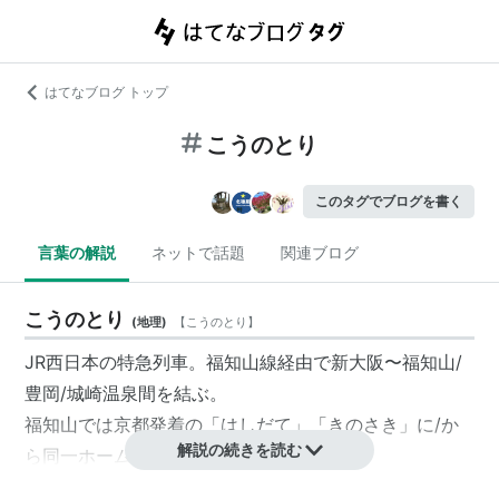
はてなブログ トップ
こうのとり
このタグでブログを書く
言葉の解説
ネットで話題
関連ブログ
こうのとり
(
地理
)
【
こうのとり
】
JR西日本の特急列車。福知山線経由で新大阪〜福知山/
豊岡/城崎温泉間を結ぶ。
福知山では京都発着の「はしだて」「きのさき」に/か
解説の続きを読む
ら同一ホームで連絡する。