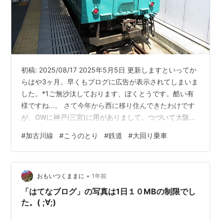
初稿: 2025/08/17 2025年5月5日 更新しますといってか
らはや3ヶ月。早くもブログに広告が表示されてしまいま
した。*1ご無沙汰しております、ぼくとうです。酷い有
様ですね…。 さて今年から西に移り住んできたわけです
が、GWに神戸(三宮)に用がありまして。つづいて大阪に
向かうとしたら……そうですね。大回り乗車ですよね。と
#
加古川線
#
こうのとり
#
鉄道
#
大回り乗車
いうわけで、朝の三ノ宮駅をスタートです。GWから何を
やっているんだ。 神戸でモーニング *1:90日以上更新が
無いため
•
おもいつくままに
1年前
「はてなブログ」の写真は1日１０MBの制限でし
た。( ;∀;)