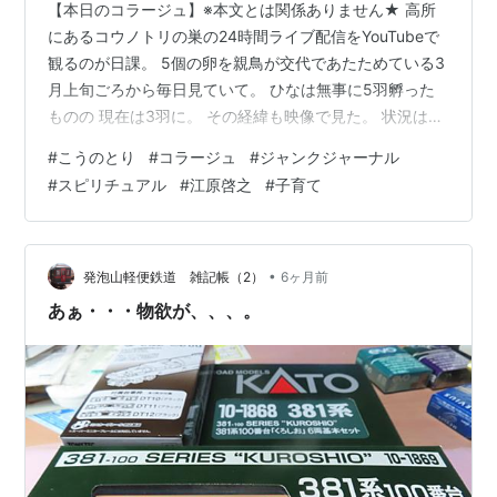
【本日のコラージュ】※本文とは関係ありません★ 高所
にあるコウノトリの巣の24時間ライブ配信をYouTubeで
観るのが日課。 5個の卵を親鳥が交代であたためている3
月上旬ごろから毎日見ていて。 ひなは無事に5羽孵った
ものの 現在は3羽に。 その経緯も映像で見た。 状況はこ
う。 ある日 一羽のひなのあたまを、親がくちばしでぱく
#
こうのとり
#
コラージュ
#
ジャンクジャーナル
っとくわえて巣の端っこに移動させる。 もちろん、まだ
#
スピリチュアル
#
江原啓之
#
子育て
小さいので飛べない。 「巣から落としちゃうのかな？」
とハラハラして見守っていたが ひなは自力で巣の中心に
戻って元気に餌を食べていたのでホッとした。 だが次の
日。 またおなじひなを、親が巣の端っこに移動させた。
•
発泡山軽便鉄道 雑記帳（2）
6ヶ月前
そしてひな…
あぁ・・・物欲が、、、。