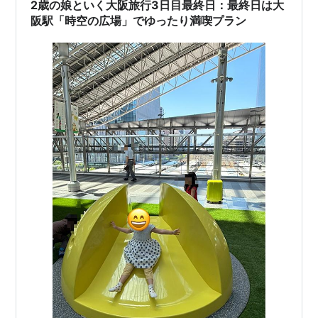
んな音が聴けます♪［メロディチャイム（駅メロ）集］ 大
2歳の娘といく大阪旅行3日目最終日：最終日は大
阪環…
阪駅「時空の広場」でゆったり満喫プラン