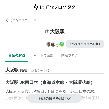
はてなブログ トップ
大阪駅
このタグでブログを書く
言葉の解説
ネットで話題
関連ブログ
大阪駅
(
地理
)
【
おおさかえき
】
大阪駅 JR西日本（東海道本線・大阪環状線）
大阪府
大阪市北区
梅田
3丁目
にある、
JR西日本
の駅。
JR東西線
北新地駅
、
阪急電鉄
梅田駅
、
阪神電鉄
梅田駅
、
解説の続きを読む
大阪市営地下鉄
梅田駅
、
大阪市営地下鉄
東梅田駅
、
大阪