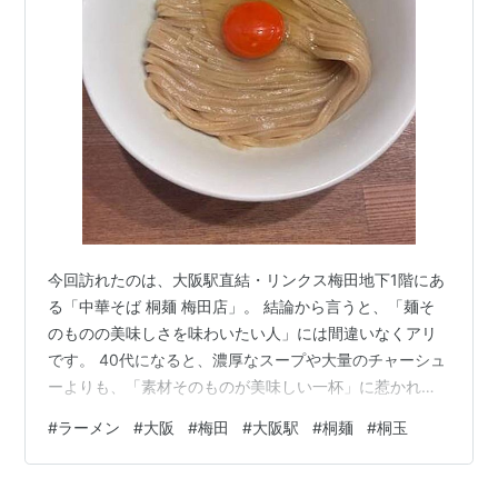
示。
■
JR京都線
・
JR神戸線
（
東海道本線
）
新快速
…〈
姫路駅
〉…〈
加古川駅
〉…
西明石
…〈
神戸駅
〉
←〈
三ノ宮駅
〉←
下段へ↓
↑上段続き
←〈
尼崎駅
〉 ←「〈
大阪駅
〉」→ 〈
新大
阪駅
〉→
高槻
→〈
京都駅
〉…
■
JR京都線
・
JR神戸線
（
東海道本線
） 各駅停車
今回訪れたのは、大阪駅直結・リンクス梅田地下1階にあ
る「中華そば 桐麺 梅田店」。 結論から言うと、「麺そ
〈
姫路駅
〉…〈
加古川駅
〉…
西明石
…
明石
…〈
神戸
のものの美味しさを味わいたい人」には間違いなくアリ
駅
〉…〈
三ノ宮駅
〉…
下段へ↓
です。 40代になると、濃厚なスープや大量のチャーシュ
ーよりも、「素材そのものが美味しい一杯」に惹かれる
↑上段続き
…〈
尼崎駅
〉←〈
塚口駅
〉 ←「〈
大阪
ことがあります。 十三で行列店として知られる桐麺の味
駅
〉」→ 〈
新大阪駅
〉…
高槻
…〈
京都駅
〉
#
ラーメン
#
大阪
#
梅田
#
大阪駅
#
桐麺
#
桐玉
を梅田でも楽しめる人気店です。 この記事では、 桐玉の
■
JR京都線
・
琵琶湖線
直通（
JR神戸線
経由）…
特徴 実際に食べた正直レビュー ボリューム・コスパ 40
（至・
〈
京都駅
〉
野洲
〈
米原駅
〉
）
代目線で感じた満足度 口コミとの違い 店舗情報 まで詳