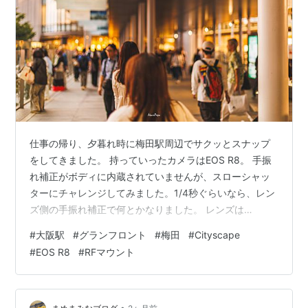
仕事の帰り、夕暮れ時に梅田駅周辺でサクッとスナップ
をしてきました。 持っていったカメラはEOS R8。 手振
れ補正がボディに内蔵されていませんが、スローシャッ
ターにチャレンジしてみました。1/4秒ぐらいなら、レン
ズ側の手振れ補正で何とかなりました。 レンズは
RF45mm F1.2 。 F1.2の明るさを、安価な価格で提供して
#
大阪駅
#
グランフロント
#
梅田
#
Cityscape
くれるCanonもなかなかやりますね。 梅田の再開発はビ
#
EOS R8
#
RFマウント
ルを詰め込むのでは無く、敢えて余白を残して進めて行
ったこともあり広い空が見えます。 そして、観光客も多
いですね。 これぐらいの夕暮れ時でも、F1.2の絞り開放
•