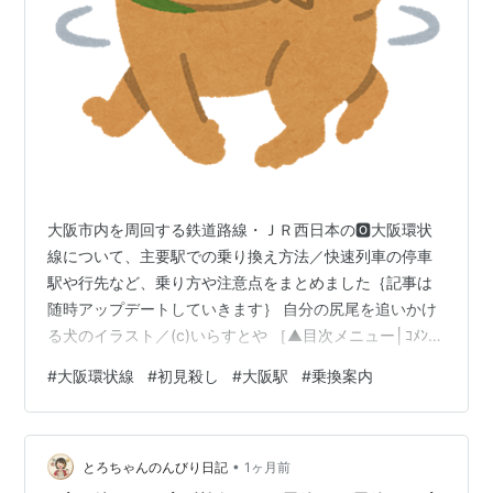
大阪市内を周回する鉄道路線・ＪＲ西日本の🅾️大阪環状
線について、主要駅での乗り換え方法／快速列車の停車
駅や行先など、乗り方や注意点をまとめました｛記事は
随時アップデートしていきます｝ 自分の尻尾を追いかけ
る犬のイラスト／(c)いらすとや ［▲目次メニュー│ｺﾒﾝﾄ
欄･スマホ用検索窓▼］ ＠＠＠ 【記事もくじ】🅾️大阪環
#
大阪環状線
#
初見殺し
#
大阪駅
#
乗換案内
状線まとめ 編 ＊『スマホ･ファースト』を目指し、文章
を短文･箇条書きにしました。📱スマホ(スマートフォン)
でご覧の場合は⤴️横画面にすると文章が読みやすくなりま
•
す。お試しください💁‍♂️ 駅の数は、全部で１９ 駅では、こ
とろちゃんのんびり日記
1ヶ月前