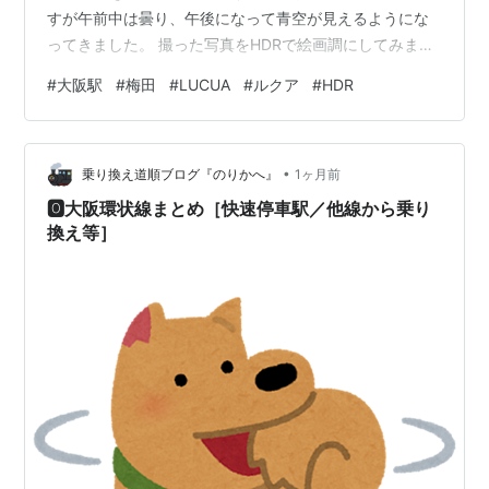
すが午前中は曇り、午後になって青空が見えるようにな
ってきました。 撮った写真をHDRで絵画調にしてみまし
た。 01：LUCUA11Fよりグランフロント、グラングリー
#
大阪駅
#
梅田
#
LUCUA
#
ルクア
#
HDR
ン 02 03 04：7F通路 05：7F LUCUAより 06：7F通路
から北側 07：7F通路から南側 08：6F LUCUAサンリオ
ハウス 6月30日オープン 09：5F通路 10：時空の広場よ
•
り 11 12：2Fから西方向 13 14 15：魚眼を使ってみまし
乗り換え道順ブログ『のりかへ』
1ヶ月前
た。 …
🅾️大阪環状線まとめ［快速停車駅／他線から乗り
換え等］