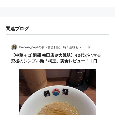
市営地下鉄
西梅田駅
と接続。事実上、これらの駅は「大
阪駅」と同一の駅であり、一般的には、「
梅田駅
」と総
称する。周辺の繁華街・商業街と合わせて「梅田」「キ
タ」と称されることもある。両駅を合わせた乗降客数は
関連ブログ
約240万人で日本第3位であるが、二つの駅の名称が異
なる為、国内はおろか、世界的な知名度も皆無に等し
い。因みに、新幹線との接続駅はJR
新大阪駅
であり、大
•
ba-yan_papaの食べ歩き日記、時々趣味も
3日前
阪駅に新幹線は停車しない。また、関空特急「はる
【中華そば 桐麺 梅田店＠大阪駅】40代がハマる
か」・紀勢線特急「くろしお」も新大阪駅に停車した
究極のシンプル麺「桐玉」実食レビュー！｜口コ
ミ・営業時間まとめ
後、大阪駅近傍の
JR貨物
梅田駅
（梅田貨物駅、
梅田北ヤ
ード
）敷地内を通過した上で大阪環状線に入るため、や
はり大阪駅は通らない。
＞＞ 路線案内 JR西日本 ＜＜
大阪環状線
以外の路線は東西に準拠して表記。駅
つきキーワードが存在する場合は〈〉で囲んで表