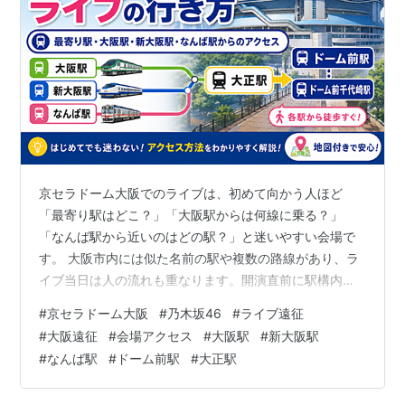
グランフロント大阪
うめきた
（
梅田北ヤード
）
○
リスト
：
駅キーワード
○
リスト
：
駅つきキーワード
京セラドーム大阪でのライブは、初めて向かう人ほど
「最寄り駅はどこ？」「大阪駅からは何線に乗る？」
「なんば駅から近いのはどの駅？」と迷いやすい会場で
す。 大阪市内には似た名前の駅や複数の路線があり、ラ
イブ当日は人の流れも重なります。開演直前に駅構内や
乗り換えで迷うと、入場前から焦ることになりかねませ
#
京セラドーム大阪
#
乃木坂46
#
ライブ遠征
ん。 特に新幹線・飛行機で遠征する場合は、会場までの
#
大阪遠征
#
会場アクセス
#
大阪駅
#
新大阪駅
行き方だけでなく、ホテルへ荷物を預ける時間、終演後
#
なんば駅
#
ドーム前駅
#
大正駅
にどの駅から帰るかまで先に考えておくことが大切で
す。 この記事では、京セラドーム大阪の主な最寄り駅、