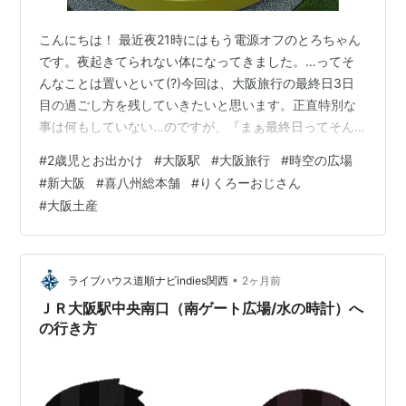
こんにちは！ 最近夜21時にはもう電源オフのとろちゃん
です。夜起きてられない体になってきました。…ってそ
んなことは置いといて(?)今回は、大阪旅行の最終日3日
目の過ごし方を残していきたいと思います。正直特別な
事は何もしていない…のですが、『まぁ最終日ってそん
な感じよね』な気持ちで読んでいただけたら嬉しいで
#
2歳児とお出かけ
#
大阪駅
#
大阪旅行
#
時空の広場
す！天王寺動物園と通天閣に行った1日目：
#
新大阪
#
喜八州総本舗
#
りくろーおじさん
torochandiary.net 海遊館とUSJに行った2日目：
#
大阪土産
torochandiary.net☆目次☆ チェックアウトギリギリまで
ホテルステイ 大阪駅の『時空の広場』 新大阪駅でお土産
りくろーおじさんのチーズケーキ 嬉八洲(十三のみたらし
団子…
•
ライブハウス道順ナビindies関西
2ヶ月前
ＪＲ大阪駅中央南口（南ゲート広場/水の時計）へ
の行き方