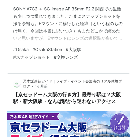
SONY A7C2 ＋ SG-image AF 35mm F2.2 関西での生活
「サンダーバード」「雷鳥」「びわこエクスプレ
も少しづつ慣れてきました。たまにスナップショットを
ス」
撮る余裕も。Eマウントに移行した経緯（という程のもの
「
北近畿
」「
文殊
」「タンゴエクスプローラー」
は無く、今回は本当に思いつき）もまたどこかで纏めた
「
はまかぜ
」「スーパーはくと」
いと思いますが、Eマウントはレンズの選択肢が多いです
「ひだ」「しなの」
ね。この写真はSG Imageという中国のブランドですが、
#
Osaka
#
OsakaStation
#
大阪駅
フルサイズ用で実売3万円程度。 SG-image AF 35mm
#
スナップショット
#
交換レンズ
急行
F2.2 フルサイズ対応 Eマウント ソニーE互換 単焦点 大口
径 パンケーキレンズ ブラック (2年保証付) (国内正規品)
「きたぐに」
SG-image Amazon A7C2 + SG-image …
乃木坂遠征ガイド｜ライブ・イベント参加者のリアル体験ブ
寝台特急
•
ログ
1ヶ月前
【京セラドーム大阪の行き方】最寄り駅は？大阪
「日本海」「トワイライトエクスプレス」
駅・新大阪駅・なんば駅から迷わないアクセス
「サンライズ瀬戸・サンライズ出雲」
関連キーワード
大阪ステーションシティ