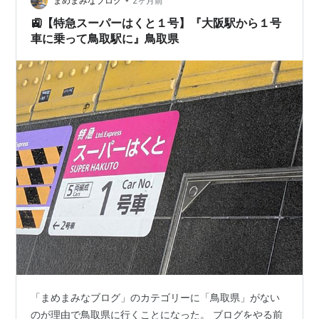
ではシャッタースピードが足りずに光量過多になってし
まめまみなブログ
2ヶ月前
まいます。…
🚉【特急スーパーはくと１号】『大阪駅から１号
車に乗って鳥取駅に』鳥取県
「まめまみなブログ」のカテゴリーに「鳥取県」がない
のが理由で鳥取県に行くことになった。 ブログをやる前