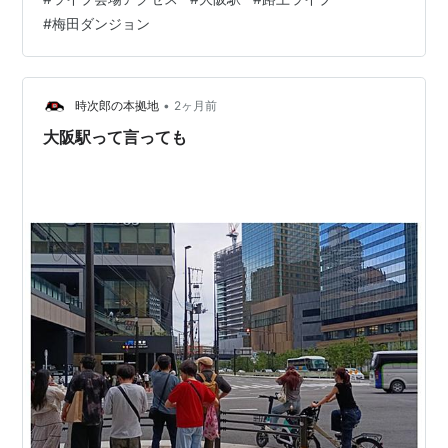
利用頂けます 記事にまとまりが無く混沌としております
#
梅田ダンジョン
が、記事自体はお使いいただけます！本文は順次書き換
えていきますので、もう少々お時間をください（申し訳
ございません） メールをするカップルのイラスト／(c)い
らすとや ［▲目次メニュー│スマホ用検索窓▼］ ＠＠＠
•
時次郎の本拠地
2ヶ月前
【記事もくじ…
大阪駅って言っても