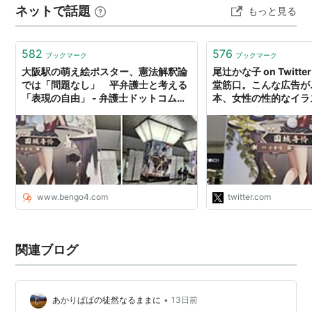
ネットで話題
もっと見る
■
北陸本線
直通（
琵琶湖線
経由）…（至・
長浜
敦
しく紹介します。 大阪駅周辺でランチを探している方
や、「桐玉って本当に美味しいの？」と気になっている
賀
）
方は、ぜひ最後まで読んで…
■
湖西線
直通（
JR京都線
経由）…（至・
近江塩
582
576
ブックマーク
ブックマーク
津
大阪駅の萌え絵ポスター、憲法解釈論
敦賀
）
尾辻かな子 on Twitte
では「問題なし」 平弁護士と考える
堂筋口。こんな広告が…
■
山陽本線
直通（
姫路駅
以遠）…（至・
網干
相
「表現の自由」 - 弁護士ドットコムニ
本、女性の性的なイラ
生
上郡
）
ュース
出口で広告になるのか
https://t.co/nsNlJCM
■
赤穂線
直通（
山陽本線
経由）…（至・
播州赤穂
）
■
JR宝塚線
（
福知山線
）
快速
（丹波路快速）
www.bengo4.com
twitter.com
篠山口
…
新三田
…〈
宝塚駅
〉…
川西池田
…〈
伊丹駅
〉
←〈
尼崎駅
〉←「〈
大阪駅
〉」
■
大阪環状線
［外回り］
関連ブログ
〈
天王寺駅
〉…〈
西九条駅
〉…〈
福島駅
〉→「〈
大阪
駅
〉」→〈
天満駅
〉…〈
京橋駅
〉…〈
天王寺駅
〉
•
あかりぱぱの徒然なるままに
13日前