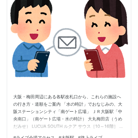
大阪・梅田周辺にある各駅改札口から、これらの施設へ
の行き方・道順をご案内 「水の時計」でおなじみの、大
阪ステーションシティ「南ゲート広場」 ＪＲ大阪駅「中
央南口」（南ゲート広場・水の時計） 大丸梅田店（うめ
だみせ） LUCUA SOUTH ルクア サウス［10～16階］ ホ
テルグランヴィア大阪へ行かれる方も、一部の項目をご
#
ライブ会場アクセス
#
大阪駅
#
路上ライブ