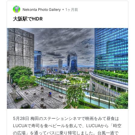
大阪駅・新大阪駅・なんば駅から向かう場合の考え方、
遠方から参加する人が失敗しにくい準備をまとめます。
•
Nekonta Photo Gallery
1ヶ月前
…
大阪駅でHDR
5月28日 梅田のステーションシネマで映画をみて昼食は
LUCUAで寿司を食べビールを飲んで、LUCUAから「時空
の広場」を通ってバスに乗り帰宅しました。台風一過で