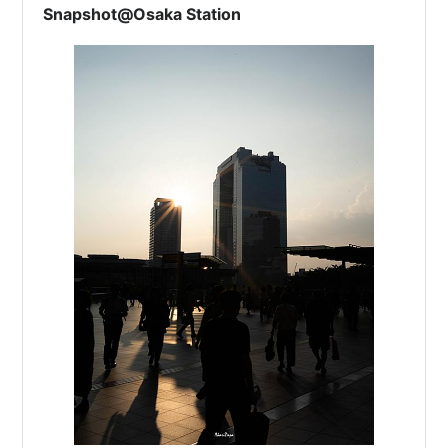
Snapshot@Osaka Station
■
大阪環状線
［内回り］
〈
天王寺駅
〉…〈
京橋駅
〉…〈
天満駅
〉→「〈
大阪
駅
〉」→〈
福島駅
〉…〈
西九条駅
〉…〈
天王寺駅
〉
■
大阪環状線
■
JRゆめ咲線
（
桜島線
）直通（
西九条駅
分岐）…
（至・
〈
桜島駅
〉〈
ユニバーサルシティ駅
〉
）
■
大和路線
（
関西線
）直通（
天王寺駅
分岐）…
（至・
王寺
〈
奈良駅
〉
加茂
）
■
阪和線
直通（
天王寺駅
分岐）…（至・
堺市
〈
日
根野駅
〉〈
和歌山駅
〉
）
■
関西空港線
直通（
阪和線
経由）…（至・
関西空
港
）
特急・急行列車
特急