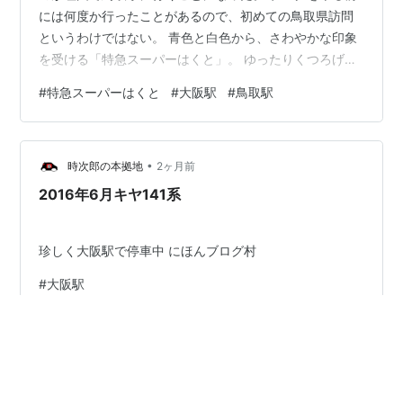
には何度か行ったことがあるので、初めての鳥取県訪問
というわけではない。 青色と白色から、さわやかな印象
を受ける「特急スーパーはくと」。 ゆったりくつろげる
シートを導入。床には鳥取砂丘の風紋柄を敷いている。
#
特急スーパーはくと
#
大阪駅
#
鳥取駅
次の日、鳥取駅で見た別の「特急スーパーはくと」の顔
はこんな感じ。 スーパーはくと名探偵コナン号は、特急
スーパーはくとに「名探偵コナン」デザインのラッピン
•
グを施した観光列車。 鳥取県への観光誘致の一環とし
時次郎の本拠地
2ヶ月前
て、2023年12月3日から運行が始まったそう。 鳥取駅に
2016年6月キヤ141系
到着。 天気も良く、勢いよく飛び…