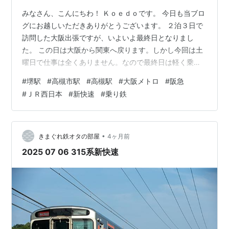
みなさん、こんにちわ！ Ｋｏｅｄｏです。 今日も当ブロ
グにお越しいただきありがとうございます。 ２泊３日で
訪問した大阪出張ですが、いよいよ最終日となりまし
た。 この日は大阪から関東へ戻ります。しかし今回は土
曜日で仕事は全くありません。なので最終日は軽く乗り
鉄をしながら帰る事にしました。 前回はコチラ ↓
#
堺駅
#
高槻市駅
#
高槻駅
#
大阪メトロ
#
阪急
coedowalk.hatenablog.com ホテルの窓から見た堺市内
#
ＪＲ西日本
#
新快速
#
乗り鉄
です。天気は微妙ですね。降らなきゃいいけど。 定宿を
出発します。このアパホテルは初めてでした。ちなみに
今年５泊目です。今年も会員ステータスは維持できそ
う。 この後は南海堺駅から天下茶屋駅まで南海本線で移
•
きまぐれ鉄オタの部屋
4ヶ月前
動。そこから大阪メ…
2025 07 06 315系新快速