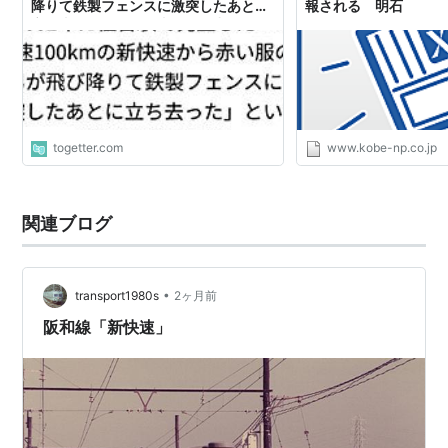
降りて鉄製フェンスに激突したあとに
報される 明石
英語表記は登場当初New Rapid Serviceだったが、
立ち去った」という事件が異常すぎた
1995年に223系が登場してからはSpecial Rapid
Service(「特別快速」の意味)となっている。
JR東海の新快速
togetter.com
www.kobe-np.co.jp
浜松〜豊橋〜名古屋〜大垣〜米原を走る普通列車の種
別。
基本停車駅は浜松〜豊橋間各駅、蒲郡、岡崎、安城、刈
関連ブログ
谷、大府、金山、名古屋、尾張一宮、岐阜〜米原間各駅
で、時間帯によっては一部三河三谷や幸田にも停車す
る。快速よりも基本停車駅が停車駅が1つ少ない(共和を
•
transport1980s
2ヶ月前
通過)だけであり、しかも、新快速よりも停車駅がさら
阪和線「新快速」
に1つ少ない(大府を通過)「特別快速」がある。
なお平成11年から18年9月まで土休日の朝に1本のみ、飯
田線の新城〜豊橋間に新快速(平日は特別快速)を運転
し、東海道線の大垣まで直通していた。