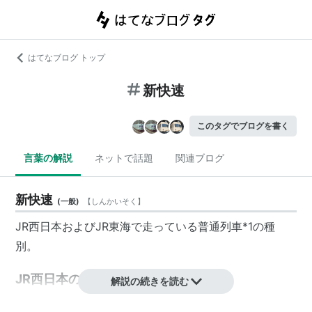
はてなブログ トップ
新快速
このタグでブログを書く
言葉の解説
ネットで話題
関連ブログ
新快速
(
一般
)
【
しんかいそく
】
JR西日本およびJR東海で走っている普通列車
*1
の種
別。
JR西日本の新快速
解説の続きを読む
アーバンネットワークの主要路線である琵琶湖線・JR京