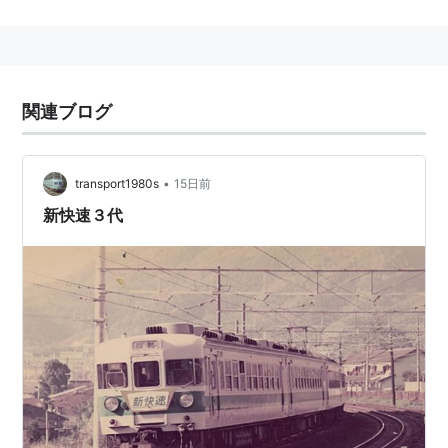
都線・JR神戸線を経由して、京阪神を最高130km/h運
転で結ぶ列車。表定速度も100km/h弱という破格の数字
を誇る。特急列車よりも速く、しかも普通列車
*2
なので
運賃以外の料金は不要である。これは戦前の急電時代か
関連ブログ
らの伝統。
昼間は山科〜姫路間において15分間隔で運転され、大阪
駅発の時間が毎時0分、15分、30分、45分と覚えやすく
•
transport1980s
15日前
なっている。
新快速３代
基本の運転系統は長浜〜米原〜京都〜大阪〜神戸〜姫路
で、山科から湖西線に入って近江今津・敦賀へ行く列車
や、姫路より先の上郡・播州赤穂へ行く列車、長浜より
先の近江塩津・敦賀まで行く列車もある。
車両は現在、オール転換クロスシートの223系1000番
台、2000番台、3000番台および225系0番台(いずれも
網干総合車両所所属)が共通運用で充当される。米原・
近江今津〜姫路間は平日は8両または12両編成、土休日