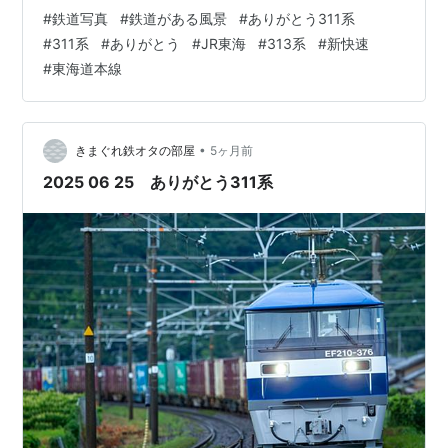
311系(G11編成+G1編成) 1064レ EF210-349 2304F 新快
#
鉄道写真
#
鉄道がある風景
#
ありがとう311系
速豊橋行 313系5000番台(Y111編) 2308F 最後のの311系
#
311系
#
ありがとう
#
JR東海
#
313系
#
新快速
撮影です 最後も晴れてくれて大満足でした 新快速豊橋行
#
東海道本線
311系(G11編成+G1編成 ) 撮影はこれで終わりです。 最後
までご覧いただきありがとうございました。
•
きまぐれ鉄オタの部屋
5ヶ月前
2025 06 25 ありがとう311系