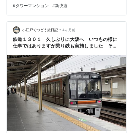
さんに報告し、祝いの言葉を頂戴しました。花百咲のお
#
タワーマンション
#
新快速
客さんも常連の高齢者が目立つようになってきました。
おいしくご飯が食べられる個人店が少なくなってきたの
を反映しているのでしょうか。新快速も停まらない垂水
駅前のタワーマンション一階の店舗も外観が姿を現しま
•
小江戸てつどう旅日記
4ヶ月前
した。 どんな店が入るのか、興味…
鉄道１３０１ 久しぶりに大阪へ いつもの様に
仕事ではありますが乗り鉄も実施しました その
４