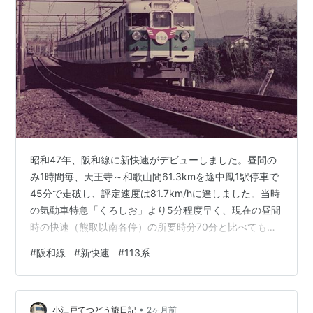
現在の車両は大垣電車区の313系で、主に5000番台(6両
編成)が使用され、朝夕は300・5300番台(2両編成)を増
結する。また、5000番台編成が検査などで足りない時
は0番台(4両編成)と300・5300番台を連結して6両編成
扱いにしている。
英語表記はNew Rapid Service。
*1
:
急行・特急料金が不要な列車の意味。種別としての
昭和47年、阪和線に新快速がデビューしました。昼間の
「普通」ではない。
み1時間毎、天王寺～和歌山間61.3kmを途中鳳1駅停車で
*2
:
優等列車に対しての普通列車ではなく、運賃以外の
45分で走破し、評定速度は81.7km/hに達しました。当時
の気動車特急「くろしお」より5分程度早く、現在の昼間
料金を必要としない列車という意味
時の快速（熊取以南各停）の所要時分70分と比べても、
圧倒的なスピードでした。ある日の午後乗車した列車
#
阪和線
#
新快速
#
113系
は、天王寺から鳳まで所定11分のところ10分を僅かに切
る運転時分で走りました。平均速度は90km/h超ですね。
当区間の最高速度が95km/hなので、天王寺発車後はほぼ
•
トップスピードで走ってきたことになります。113系6連
小江戸てつどう旅日記
2ヶ月前