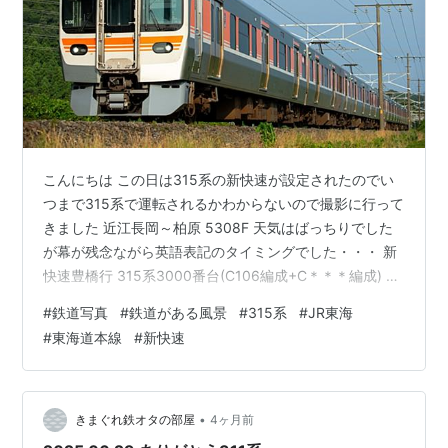
こんにちは この日は315系の新快速が設定されたのでい
つまで315系で運転されるかわからないので撮影に行って
きました 近江長岡～柏原 5308F 天気はばっちりでした
が幕が残念ながら英語表記のタイミングでした・・・ 新
快速豊橋行 315系3000番台(C106編成+C＊＊＊編成) 撮
影はこれで終わりです 最後までご覧いただきありがとう
#
鉄道写真
#
鉄道がある風景
#
315系
#
JR東海
ございました。
#
東海道本線
#
新快速
•
きまぐれ鉄オタの部屋
4ヶ月前