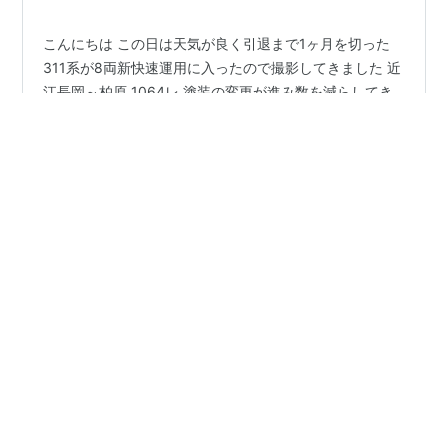
こんにちは この日は天気が良く引退まで1ヶ月を切った
311系が8両新快速運用に入ったので撮影してきました 近
江長岡～柏原 1064レ 塗装の変更が進み数を減らしてき
た塗装変更前のEF210でした EF210-165 2304F 新快速
豊橋行 313系1100番台+313系＊＊＊＊番台(J7編成+＊
＊編成) 2308F お目当てのHM付311系です 新快速豊橋行
#
鉄道写真
#
鉄道がある風景
#
311系
#
新快速