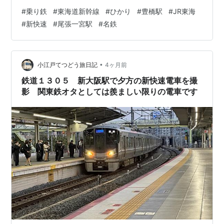
鉄しました。 乗り鉄旅スタートです！ 名古屋へ向かうの
#
乗り鉄
#
東海道新幹線
#
ひかり
#
豊橋駅
#
JR東海
で新幹線に乗るためにまずは東京駅へ。 いつもは時短の
#
新快速
#
尾張一宮駅
#
名鉄
為地下鉄を使うのですが、今回は時間に余裕がありま
す。なので山手線を使って東京駅へやってきました。 今
回の乗車電。「のぞみ」ではなくあえて「ひかり」に乗
車します。 今年も何度もお世話になっている東海道新幹
•
小江戸てつどう旅日記
4ヶ月前
線、もう通勤電車に乗るような感覚です…
鉄道１３０５ 新大阪駅で夕方の新快速電車を撮
影 関東鉄オタとしては羨ましい限りの電車です