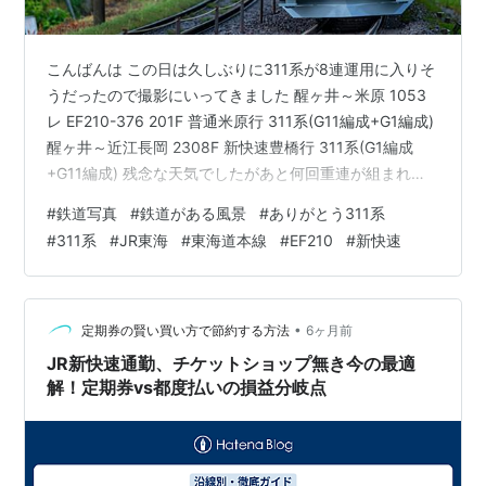
こんばんは この日は久しぶりに311系が8連運用に入りそ
うだったので撮影にいってきました 醒ヶ井～米原 1053
レ EF210-376 201F 普通米原行 311系(G11編成+G1編成)
醒ヶ井～近江長岡 2308F 新快速豊橋行 311系(G1編成
+G11編成) 残念な天気でしたがあと何回重連が組まれる
かわからないので 撮影できてよかったです 撮影はこれで
#
鉄道写真
#
鉄道がある風景
#
ありがとう311系
終わりです。 最後までご覧いただきありがとうございま
#
311系
#
JR東海
#
東海道本線
#
EF210
#
新快速
した。
•
定期券の賢い買い方で節約する方法
6ヶ月前
JR新快速通勤、チケットショップ無き今の最適
解！定期券vs都度払いの損益分岐点