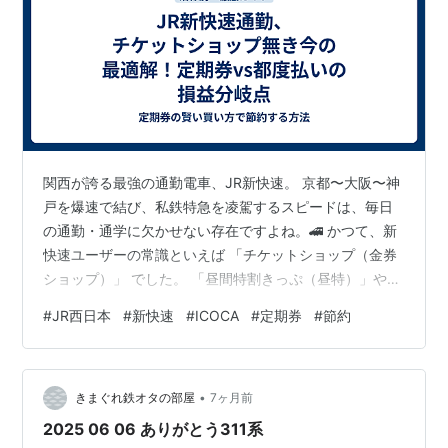
関西が誇る最強の通勤電車、JR新快速。 京都〜大阪〜神
戸を爆速で結び、私鉄特急を凌駕するスピードは、毎日
の通勤・通学に欠かせない存在ですよね。🚄 かつて、新
快速ユーザーの常識といえば 「チケットショップ（金券
ショップ）」 でした。 「昼間特割きっぷ（昼特）」や回
数券をバラ買いして、少しでも安く乗るのが関西人の知
#
JR西日本
#
新快速
#
ICOCA
#
定期券
#
節約
恵でしたよね。 しかし、JR西日本の普通回数券は2022
年に廃止 されました。 「昼特」もとっくの昔になくな
り、チケットショップに行っても、もうあの頃のような
•
格安きっぷは売っていません。 「じゃあ、大人しく定期
きまぐれ鉄オタの部屋
7ヶ月前
券を買うしかないの？」 そう諦めているあなた。実は今
2025 06 06 ありがとう311系
の時代、「定期券を買わない…