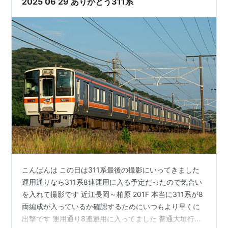
2025 06 29 ありがとう311系
こんばんは この日は311系最後の撮影にいってきました
運用通りなら311系8連運用に入る予定だったので気合い
を入れて撮影です 近江長岡～柏原 201F 本当に311系が8
両編成が入っているか確認するためにいつもより早くに
出撃です 運用通り8連運用に入ってました 普通大垣行