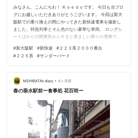
みなさん、こんにちわ！ Ｋｏｅｄｏです。 今日も当ブロ
グにお越しいただきありがとうございます。 今回は新大
阪駅での乗り換えの間にやってきた新快速電車を撮影し
ました。特急列車とそん色のない豪華な車両。 ロングシ
ートばかりの関東民からすると羨ましい限りの電車で
す。 時刻は夕方の帰宅時間なので、人の動きが多くなっ
#
新大阪駅
#
新快速
#
２２３系２０００番台
ています。迷惑にならないように比較的空いているホー
#
２２５系
#
サンダーバード
ムから撮影しました。 全てホームの端（黄色いブロッ
ク）からかなり離れて撮影しています。 野洲行きの新快
速がやって来ました。先頭は２２５系でした。 後方は２
２３系２０００番台です。 夕方のラッシュの始まり位の
•
MSHIBATA’s diary
4ヶ月前
時間帯ですが、車内は早くも大混雑でし…
春の垂水駅前ー食事処 花百咲ー