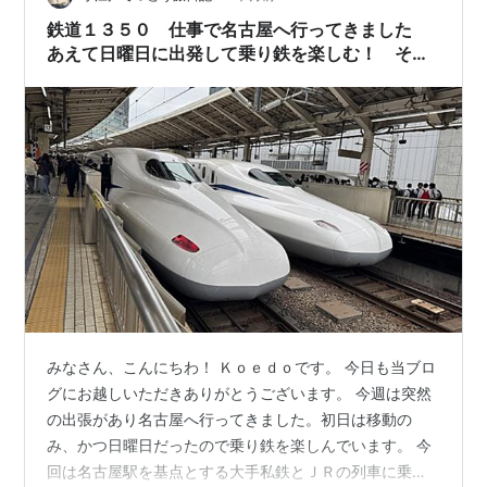
で、東海道・山陽本線の新快速153系と同じ「ブルーライ
鉄道１３５０ 仕事で名古屋へ行ってきました
ナー…
あえて日曜日に出発して乗り鉄を楽しむ！ その
１
みなさん、こんにちわ！ Ｋｏｅｄｏです。 今日も当ブロ
グにお越しいただきありがとうございます。 今週は突然
の出張があり名古屋へ行ってきました。初日は移動の
み、かつ日曜日だったので乗り鉄を楽しんでいます。 今
回は名古屋駅を基点とする大手私鉄とＪＲの列車に乗り