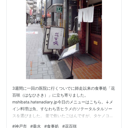
3週間に一回の医院に行くついでに師走以来の食事処「花
百咲（はなひさき）」に立ち寄りました。
mshibata.hatenadiary.jp今日のメニューはこちら。↓メ
イン料理は魚、すなわち舌ヒラメのソテータルタルソー
スを選びました。 釜で炊いたごはんですが、タケノコご
飯でラッキーでした。無事に外大を卒業したことをママ
#
神戸市
#
垂水
#
食事処
#
花百咲