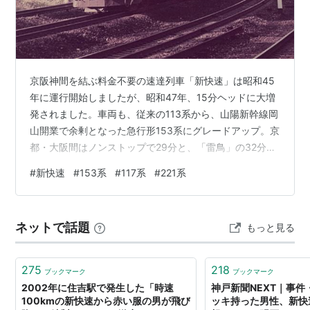
はすべて12両編成で運転されるが、ホーム有効長の関係
で姫路〜播州赤穂・上郡間は8両編成(網干発着を除
く)、米原・近江今津〜敦賀間は4両編成で運転される。
過去には113系や117系、221系が運用されていた。
京阪神間を結ぶ料金不要の速達列車「新快速」は昭和45
停車駅は以下の通り。途中で普通・快速に/から種別変
年に運行開始しましたが、昭和47年、15分ヘッドに大増
更される列車もある。
発されました。車両も、従来の113系から、山陽新幹線岡
琵琶湖線・JR京都線・JR神戸線・赤穂線:敦賀〜米原間
山開業で余剰となった急行形153系にグレードアップ。京
各駅、彦根、能登川、近江八幡、野洲、守山、草津、南
都・大阪間はノンストップで29分と、「雷鳥」の32分前
後より早く、また並行私鉄に対しては10分程度差をつけ
草津、石山、大津、山科、京都、高槻、新大阪、大阪、
#
新快速
#
153系
#
117系
#
221系
る、圧倒的なスピードでした。なお、新快速は昼間時の
尼崎、芦屋、三宮、神戸、明石、西明石、加古川、姫
みの運転で、153系はラッシュ時には2本併結の12連で快
路〜播州赤穂間各駅
速に充当されるケースもありました。塗装は斬新な「ブ
湖西線:近江塩津〜近江舞子間各駅、堅田、比叡山坂
ネットで話題
もっと見る
ルーライナー」塗装ですが、まれに急行色の車両が混じ
本、大津京、山科
ることがあり、逆に、急行「鷲羽」にブルーライナー塗
なお、国鉄時代の昭和47年(1972年)から55年(1980年)
装のクハ153が入ってい…
275
218
ブックマーク
ブックマーク
までは、阪和線にも新快速という種別の列車が存在して
2002年に住吉駅で発生した「時速
神戸新聞NEXT｜事
100kmの新快速から赤い服の男が飛び
ッキ持った男性、新快
いた。