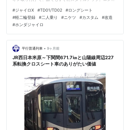
シート化により乗車ポジションに余裕が生まれ、長時間
#
ジャイロX
#
TD01/TD02
#
ロングシート
走行でもラクに走れます。 ジャイロXタンデムシート ■
#
軽二輪登録
#
二人乗り
#
ニケツ
#
カスタム
#
改造
旧車テイストを再現するヨンフォア風デザイン ヨンフォ
#
ホンダジャイロ
ア（CB400Four）を彷彿とさせる本格クラシックスタイ
ル。 リベットを効かせた旧車風デザイン 座面は高級感を
演出するアイロン加工仕様 全長66cmのロングシルエッ
トで迫力…
•
平行普通列車
9ヶ月前
JR西日本米原～下関間671.7㎞と山陽線周辺227
系転換クロスシート車のありがたい価値