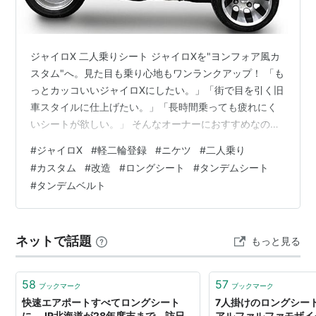
ジャイロX 二人乗りシート ジャイロXを"ヨンフォア風カ
スタム"へ。見た目も乗り心地もワンランクアップ！ 「も
っとカッコいいジャイロXにしたい。」「街で目を引く旧
車スタイルに仕上げたい。」「長時間乗っても疲れにく
いシートが欲しい。」 そんなオーナーにおすすめなの
が、ホンダ ジャイロX（TD01・TD02）専用 ヨンフォア
#
ジャイロX
#
軽二輪登録
#
ニケツ
#
二人乗り
風カスタムロングシートです。 純正シートから交換する
#
カスタム
#
改造
#
ロングシート
#
タンデムシート
だけで、往年の名車「CB400FOUR（ヨンフォア）」を
#
タンデムベルト
イメージしたクラシカルなスタイルへ一新。 見た目だけ
でなく、ロングシートならではの快適なライディングポ
ジションも実現し、通勤・通学・デリバリー・ツーリン
ネットで話題
もっと見る
グまで幅広いシーン…
58
57
ブックマーク
ブックマーク
快速エアポートすべてロングシート
7人掛けのロングシー
に JR北海道が28年度末まで 訪日
アルファルファモザイ