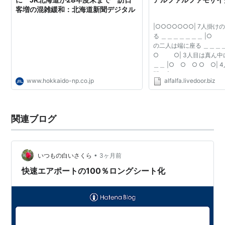
客増の混雑緩和：北海道新聞デジタル
|○○○○○○○| 7人掛
る ＿＿＿＿＿＿＿ 
の二人は端に座る ＿＿
○ ○| 3人目は真ん中
＿＿ |○ ○ ○ ○ ○|
間に座るのでせっかくの7
www.hokkaido-np.co.jp
alfalfa.livedoor.biz
れない そのため、ポール
＿＿ |○ ○ ○|...
関連ブログ
•
いつもの白いさくら
3ヶ月前
快速エアポートの100％ロングシート化