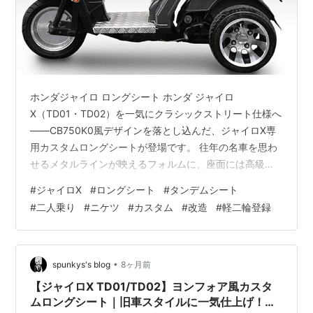
ホンダジャイロ ロングシート ホンダ ジャイロ
X（TD01・TD02）を一気にクラシックストリート仕様へ
――CB750K0風デザインを落とし込んだ、ジャイロX専
用カスタムロングシートが登場です。 往年の名車を思わ
せるメタルラインが映えるフォルムに、座面には高級感
あふれるアイロン加工を採用。純正シートでは味わえな
#
ジャイロX
#
ロングシート
#
タンデムシート
い、存在感抜群のスタイルへと進化します。 ■ ボルトオ
#
二人乗り
#
ニケツ
#
カスタム
#
改造
#
軽二輪登録
ンで即カスタム｜簡単取り付け設計 シート付け根のナッ
ト2本を外して交換するだけの簡単ボルトオン設計。ドラ
イバー不要で作業もスムーズ、初心者の方でも安心して
取り付け可能です。 ■ ロングシート化で快適なライディ
•
spunkys's blog
8ヶ月前
ングポジション 全長約66…
【ジャイロX TD01/TD02】ヨンフォア風カスタ
ムロングシート｜旧車スタイルに一気仕上げ！簡