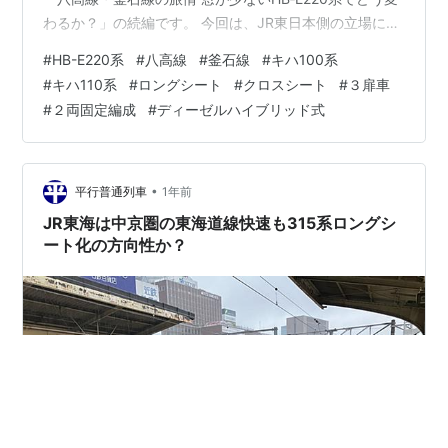
わるか？」の続編です。 今回は、JR東日本側の立場にな
ってみた時の、２両編成でロングシート、窓の少ないデ
#
HB-E220系
#
八高線
#
釜石線
#
キハ100系
ィーゼルハイブリッド式HB‐E220系を八高線・釜石線に
#
キハ110系
#
ロングシート
#
クロスシート
#
３扉車
投入する背景を探ってみました。 なお、釜石線には１両
#
２両固定編成
#
ディーゼルハイブリッド式
の単行編成もありますが、ここでは２両固定編成での背
景での話です。 以下、あくまで勝手な想像ですので、予
めご了承ください。 八高線・釜石線に２両編成ロングシ
ートのHB‐E220…
•
平行普通列車
1年前
JR東海は中京圏の東海道線快速も315系ロングシ
ート化の方向性か？