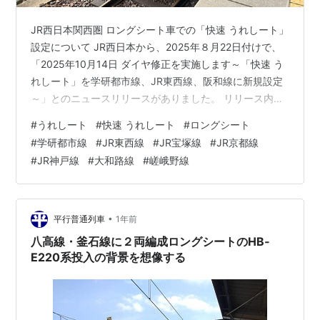
JR西日本関西圏 ロングシート車での「快速 うれしート」
設定について JR西日本から、2025年８月22日付けで、
「2025年10月14日 ダイヤ修正を実施します～「快速 う
れしート」を学研都市線、JR東西線、阪和線に新規設定
～」とのニュースリリースがありました。 リリース内容
の一部を引用させていただきます。 （以下引用） 「快速
#
うれしート
#
快速 うれしート
#
ロングシート
うれしート」を学研都市線、JR 東西線、阪和線に新規設
#
学研都市線
#
JR東西線
#
JR宝塚線
#
JR京都線
定するとともに、琵琶湖線・JR京都線・JR神戸線・山陽
#
JR神戸線
#
大和路線
#
嵯峨野線
線・嵯峨野線・JR宝塚線で本数を拡大します。 様々な場
面で「座って・快適に」ご利用いただける「快速 うれし
ート」をぜひご利用ください。 ～中略～ 【参考（イメ…
•
平行普通列車
1年前
八高線・釜石線に２両編成ロングシートのHB‐
E220系投入の背景を想像する