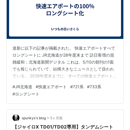
道新に以下の記事が掲載された。 快速エアポートすべて
ロングシートに JR北海道が28年度末まで 訪日客増の混
雑緩和：北海道新聞デジタル これは、5/10の朝刊の1面
でも報じられていて、結構大きなニュースとして扱われ
ている。 2028年度末までに、すべての快速エアポート
は、指定席車両を除きロングシート化する。 要は快速エ
#
JR北海道
#
快速エアポート
#
721系
#
733系
アポートに使用している721系を淘汰し、733系に統一す
#
ロングシート
るということだ。 このニュース、以前もあったような気
もする。 2025年にも733系に統一するみたいな話だった
ような気もするが、733系の増備計画がなんか進んでい
ないのかもしれない。 ただ今回のニュースは、今の新千
•
spunkys's blog
5ヶ月前
歳空港の混…
【ジャイロX TD01/TD02専用】タンデムシート