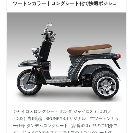
ツートンカラー｜ロングシート化で快適ポジショ
ン＆二人乗り対応｜軽二輪登録にも最適｜品番
420
ジャイロＸロングシート ホンダ ジャイロX（TD01／
TD02）専用設計 SPUNKYSオリジナル、**ツートンカラ
ー仕様 タンデムロングシート（品番420）**のご紹介で
す。 ジャイロXのカスタムで人気の「ロングシート化」