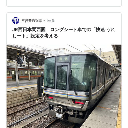
シートを基本とすること 〇 ただし、快速「みえ」の指定
席に限り、例…
•
平行普通列車
1年前
JR西日本関西圏 ロングシート車での「快速 うれ
しート」設定を考える