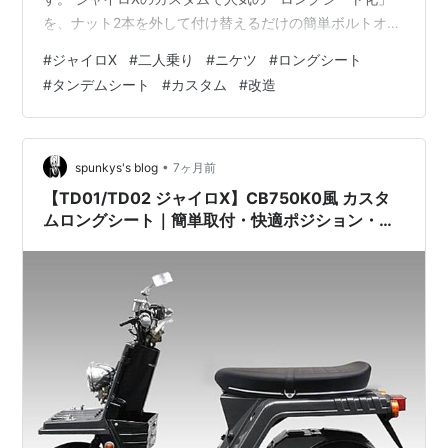
を、ナット2本を外して付け替えるだけの簡単ボルトオン
取付で実現。 見た目のインパクトはもちろん、走行時の
#
ジャイロX
#
二人乗り
#
ニケツ
#
ロングシート
快適性・実用性を大幅にアップさせるおすすめカスタム
#
タンデムシート
#
カスタム
#
改造
パーツです。 ジャイロX二人乗り ■ ロングシート化でラ
イディングポジションが劇的に向上 ロングタイプ設計に
より着座位置に余裕が生まれ、 ポジションの自由度アッ
プ 長距離走行時の疲労軽減 業務使用時の安定感向上 街
•
spunkys's blog
7ヶ月前
乗りから…
【TD01/TD02 ジャイロX】CB750K0風 カスタ
ムロングシート｜簡単取付・快適ポジション・二
人乗り対応