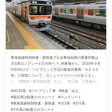
東海道線特別快速・新快速でも全車自由席の普通列車は
315系ロングシートの方向へ？ JR東海から、2025年９月
10日付けで「ハイブリッド方式の新形式車両「ＨＣ３５
形」の新製について」のニュースリリースがありまし
た。 関西線〜参宮線快速「みえ」、高山線、太多線の普
通列車で、2028年度からハイブリッド車HC35形を投入
#
HC35形
#
ハイブリッド車
#
快速「みえ」
する内容です。 このニュースから、JR東海の非電化路線
#
指定席は転換クロスシート
#
ロングシート
の普通列車について今後、以下のような方向性かと想像
#
東海道線特別快速・新快速
#
313系
#
315系
しました。 〇 ハイブリッド方式の新形式車両HC35形に
#
315系の転換クロスシート
より置き替えていくこと 〇 HC35形は２両編成、ロング