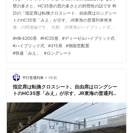
壁の多さと、HC35形の窓の多さとの対照性の話です 昨
日の「指定席は転換クロスシート、自由席はロングシー
トのHC35形「みえ」が示す、JR東海の普通列車将来
像」の関連編です。 先般、JR東海がハイブリッド式
HC35形の新製、2028年度以降の投入について公表しま
#
HB‐E200系
#
HC35形
#
ディーゼルハイブリッド式
したが、ニュースリリースでHC35形車両のエクステリア
#
ハイブリッド式
#
315系
#
側面窓配置
イメージを見ると、ほとんど315系電車と似ています。
#
快速「みえ」
#
ロングシート
両開き３扉、ドア間の中央に大窓１枚、大窓の左右に小
窓を各１枚配置、先頭車正面の全体的な顔など、315系に
近いものがあります。 両形式とも、車窓を見るには十分
な窓配置、窓数、窓…
•
平行普通列車
1年前
指定席は転換クロスシート、自由席はロングシー
トのHC35形「みえ」が示す、JR東海の普通列車
将来像