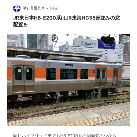
線も走行しています。 東海道・山陽線の223系・225系
新快速と合わせれば、米原～下関まで、運が良ければ転
•
平行普通列車
1年前
換クロスシートでの移…
JR東日本HB‐E200系はJR東海HC35形並みの窓
配置を
同じハイブリッド車でもHB‐E200系の側面窓の少なさ、