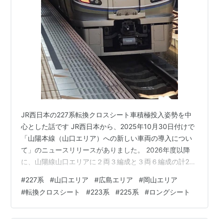
JR西日本の227系転換クロスシート車積極投入姿勢を中
心とした話です JR西日本から、2025年10月30日付けで
「山陽本線（山口エリア）への新しい車両の導入につい
て」のニュースリリースがありました。 2026年度以降
に、山陽線山口エリアに２両３編成と３両６編成の計24
両投入の計画です。 山陽線の227系は、転換クロスシー
#
227系
#
山口エリア
#
広島エリア
#
岡山エリア
トを基本としているのが特徴で、すでに広島エリアでは
#
転換クロスシート
#
223系
#
225系
#
ロングシート
福山～新山口で、岡山エリアでは姫路～三原の区間に投
入されており、山陽線の補助的な役割もする呉線、赤穂