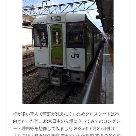
壁が多い車両で車窓が見えにくいためクロスシートは不
向きだった等、JR東日本の立場に立ってみてのロングシ
ート理由等を想像してみました 2025年７月25日付け
「八高線・釜石線の旅情 窓が少ないHB‐E220系でどう変