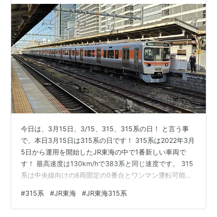
今日は、3月15日、3/15、315、315系の日！ と言う事
で、本日3月15日は315系の日です！ 315系は2022年3月
5日から運用を開始したJR東海の中で1番新しい車両で
す！ 最高速度は130km/hで383系と同じ速度です。 315
系は中央線向けの8両固定の0番台とワンマン運転可能な
3000番台の2種類があります！ ↑中央線向けの8両固定
#
315系
#
JR東海
#
JR東海315系
編成315系0番台 ↑ワンマン運転可能な315系3000番台
315系は、0番台、3000番台どちらともオールロングシ