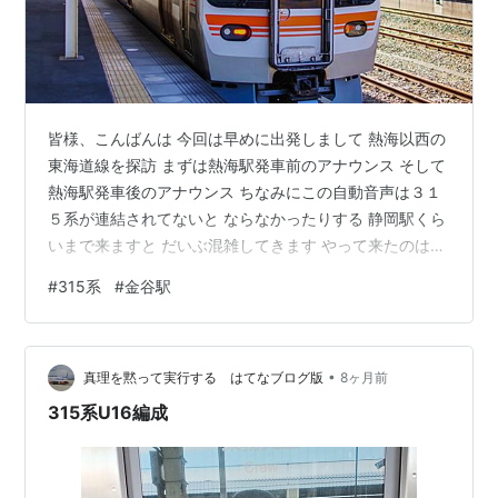
皆様、こんばんは 今回は早めに出発しまして 熱海以西の
東海道線を探訪 まずは熱海駅発車前のアナウンス そして
熱海駅発車後のアナウンス ちなみにこの自動音声は３１
５系が連結されてないと ならなかったりする 静岡駅くら
いまで来ますと だいぶ混雑してきます やって来たのは
静岡市よりも西の駅 ひさしぶりに課金（新幹線）せずに
#
315系
#
金谷駅
乗ったとおもいます 以外とクロスシートは快適 欲を言え
ば313系8000番台が良かった さてこちらの駅 東海道線
にあって 結構ローカルな香りを醸し出しています 東海道
•
線の金谷駅です 駅前にはタクシー乗り場とバス停が一個
真理を黙って実行する はてなブログ版
8ヶ月前
だけ ここまで来たのは もうひとつの鉄道 大井川鐵道に
315系U16編成
ちょっ…