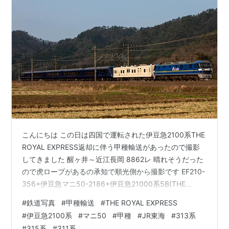
こんにちは この日は四国で運転された伊豆急2100系THE
ROYAL EXPRESS返却に伴う甲種輸送があったので撮影
してきました 醒ヶ井～近江長岡 8862レ 晴れそうだった
ので虎ロープがあるの承知で順光側から撮影です EF210-
356+伊豆急マニ50-2186+伊豆急21000系5B(THE
ROYAL EXPRESS) さて追っかけです 近江長岡～柏原
#
鉄道写真
#
甲種輸送
#
THE ROYAL EXPRESS
202F 普通大垣行 311系(G4編成) 8862レ EF210-356+伊
#
伊豆急2100系
#
マニ50
#
甲種
#
JR東海
#
313系
豆急マニ50-2186+伊豆急2100系5B(THE ROYAL
#
315系
#
311系