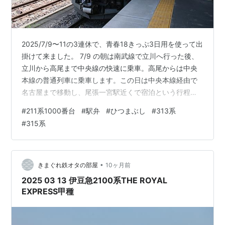
2025/7/9〜11の3連休で、青春18きっぷ3日用を使って出
掛けて来ました。 7/9 の朝は南武線で立川へ行った後、
立川から高尾まで中央線の快速に乗車。高尾からは中央
本線の普通列車に乗車します。この日は中央本線経由で
名古屋まで移動し、尾張一宮駅近くで宿泊という行程で
した。 高尾でやって来たのは211系1000番台＋211系
#
211系1000番台
#
駅弁
#
ひつまぶし
#
313系
3000番台の3+3の6両編成でした。待っていた側は3000
#
315系
番台のロングシート車でしたが、甲府までなのでそのま
まロングシートに乗車しました 甲府駅に到着 この日は土
用丑の日でした。なので、甲府駅に近い鰻屋さんに行こ
うとしたのですが、予約客の弁当のみということだった
•
きまぐれ鉄オタの部屋
10ヶ月前
ので、結…
2025 03 13 伊豆急2100系THE ROYAL
EXPRESS甲種