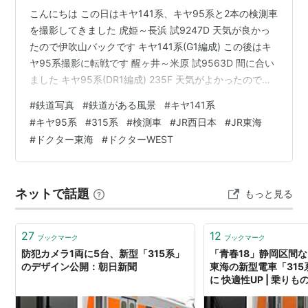
こんにちは この日はキヤ141系、キヤ95系と2本の検測車
を撮影してきました 虎姫～長浜 試9247D 天気が良かっ
たので伊吹山バックです キヤ141系(G1編成) この後はキ
ヤ95系撮影に転戦です 醒ヶ井～米原 試9563D 間に合い
ました キヤ95系(DR1編成) 235F 天気がよかったので後
続の普通電車も撮影です 普通米原行 315系3000番台
#
鉄道写真
#
鉄道がある風景
#
キヤ141系
(C116編成) 撮影はこれで終わりです 最後までご覧いただ
#
キヤ95系
#
315系
#
検測車
#
JR西日本
#
JR東海
きありがとうございました。
#
ドクター東海
#
ドクターWEST
ネットで話題
もっと見る
27
12
ブックマーク
ブックマーク
防犯カメラ1両に5台、新型「315系」
「青春18」静岡区間な
のデザイン公開：朝日新聞
東海の新型電車「31
に 快適性UP | 乗り