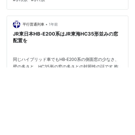
EXPRESS) 菊川～金谷 462M 普通(熱海行) 313系8000番
台6B(S4編成…
•
平行普通列車
1年前
JR東日本HB‐E200系はJR東海HC35形並みの窓
配置を