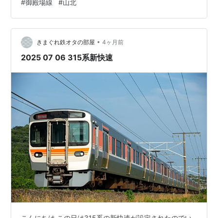
#
御殿場線
#
山北
「ふじさん1号」（後追い）は失敗したので2号待ちしま
した。 昼間は暖かいですが朝方は肌寒いですね。
•
きまぐれ鉄オタの部屋
4ヶ月前
2025 07 06 315系新快速
こんにちは この日は315系の新快速が設定されたのでい