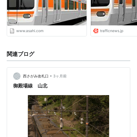
www.asahi.com
trafficnews.jp
関連ブログ
•
西さがみ改札口
3ヶ月前
御殿場線 山北