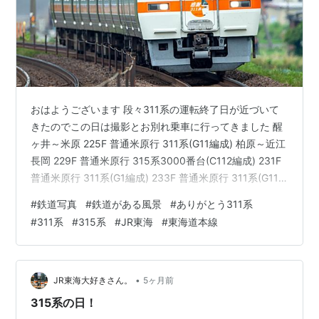
おはようございます 段々311系の運転終了日が近づいて
きたのでこの日は撮影とお別れ乗車に行ってきました 醒
ヶ井～米原 225F 普通米原行 311系(G11編成) 柏原～近江
長岡 229F 普通米原行 315系3000番台(C112編成) 231F
普通米原行 311系(G1編成) 233F 普通米原行 311系(G11
編成) 撮影はこれで切り上げてお別れ乗車に向かいました
#
鉄道写真
#
鉄道がある風景
#
ありがとう311系
2902F さすがに岡崎までは行けないので少しだけ乗車し
#
311系
#
315系
#
JR東海
#
東海道本線
ました 車内の広告も特別仕様‼ 快速岡崎行 311系(G11編
成) 最後までご覧いただきありがとうございました。
•
JR東海大好きさん。
5ヶ月前
315系の日！