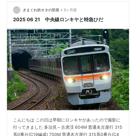
ートになっています！ また315系は非常用蓄電装置が設
•
置されているので地震が起きて停電した時鉄橋などの危
きまぐれ鉄オタの部屋
5ヶ月前
ないところに止まってしまって…
2025 06 21 中央線ロンキヤと特急ひだ
こんにちは この日は早朝にロンキヤがあったので撮影に
行ってきました 多治見～古虎渓 604M 普通名古屋行 315
系0番台(C19編成) 700M 普通名古屋行 315系0番台(C4