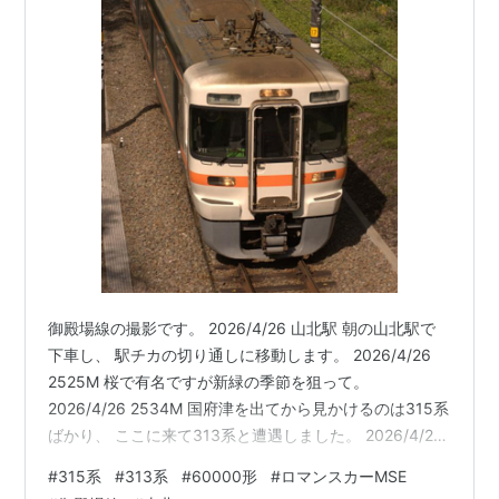
御殿場線の撮影です。 2026/4/26 山北駅 朝の山北駅で
下車し、 駅チカの切り通しに移動します。 2026/4/26
2525M 桜で有名ですが新緑の季節を狙って。
2026/4/26 2534M 国府津を出てから見かけるのは315系
ばかり、 ここに来て313系と遭遇しました。 2026/4/26
ふじさん2号 2M 御殿場線の一部（松田-御殿場）を走る
#
315系
#
313系
#
60000形
#
ロマンスカーMSE
小田急車両の優等列車。 2026/4/26 ふじさん1号 1M