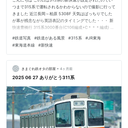
つまで315系で運転されるかわからないので撮影に行って
きました 近江長岡～柏原 5308F 天気はばっちりでした
が幕が残念ながら英語表記のタイミングでした・・・ 新
快速豊橋行 315系3000番台(C106編成+C＊＊＊編成) 撮
影はこれで終わりです 最後までご覧いただきありがとう
#
鉄道写真
#
鉄道がある風景
#
315系
#
JR東海
ございました。
#
東海道本線
#
新快速
•
きまぐれ鉄オタの部屋
4ヶ月前
2025 06 27 ありがとう311系