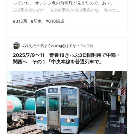
っていた。 オレンジ色の前照灯が見えたので、あ～、
313系の古いのだ。 8000番台か300番台だな。 後ろに
ダルフィニッシュの車両が見えたので、あ～、313系2連
#
315系
#
新車
#
U16編成
+315系4連だ。 ホームへの入線を見ていたら、315系な
んと！U16編成だった。 お～！新車だぁ。 嬉しくなっ
て、写真を撮っちゃった。 Tc’のナンバーも さすが投入
•
まもないので、すごくきれい。 乗車したら、新車のにお
みやしたの気まぐれblog@はてな
9ヶ月前
いがしたよ。 にほんブログ村 ランキング参加中鉄…
2025/7/9〜11 青春18きっぷ3日間利用で中部・
関西へ その１「中央本線を普通列車で」