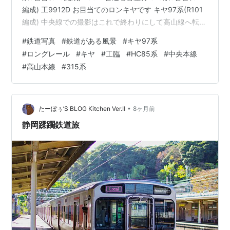
編成) 工9912D お目当てのロンキヤです キヤ97系(R101
編成) 中央線での撮影はこれで終わりにして高山線へ転戦
です 鵜沼～坂祝 21D 特急ひだ1号(高山行) HC85系(D1＊
#
鉄道写真
#
鉄道がある風景
#
キヤ97系
＊編成+D＊編成) 坂祝～美濃太田 1023D 思っていたより
#
ロングレール
#
キヤ
#
工臨
#
HC85系
#
中央本線
も長かったのでケツが切れました・・・ 情けない(笑) 特
#
高山本線
#
315系
急ひだ3号(富山行) HC85系(D110編成+D＊＊＊編成+D＊
編成) 撮影はこれで終わりです 最後までご覧い…
•
たーぼぅ’S BLOG Kitchen Ver.Ⅱ
8ヶ月前
静岡蹂躙鉄道旅