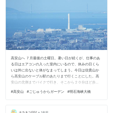
高安山へ ７月最後の土曜日。暑い日が続くが、仕事のあ
る日はエアコンの入った室内にいるので、休みの日くら
いは外に出ないと体がなまってしまう。今日は信貴山か
ら高安山のケーブル駅のあたりまで行くことにした。高
安山の北側までバイクで行き、そこから２０分ほど歩く
と高安山ケーブル駅の横に出る。 このあたりはハイキン
#
高安山
#
ごじゅうからガーデン
#
明石海峡大橋
グコースができていて、山登りの服装の人や、走ってい
る人とも出会う。道の横に紫陽花の花がまだ咲いてい
た。体感で、気温は下の方より、１，２℃くらい低い感
•
じがする。 紫陽花の花がまだ残っていた このあたりのハ
ナラネコ日記
1年前