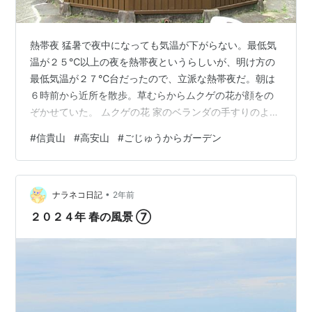
熱帯夜 猛暑で夜中になっても気温が下がらない。最低気
温が２５℃以上の夜を熱帯夜というらしいが、明け方の
最低気温が２７℃台だったので、立派な熱帯夜だ。朝は
６時前から近所を散歩。草むらからムクゲの花が顔をの
ぞかせていた。 ムクゲの花 家のベランダの手すりのよう
なところにハウセキレイがとまっていた。この感じは幼
#
信貴山
#
高安山
#
ごじゅうからガーデン
鳥だろうか。 ハクセキレイ 信貴山から高安山へ 土曜日
はちょっと遠くに出かけることが多いが、この暑さなの
で遠出は避けて、信貴山から高安山の方に足を運ぶこと
•
にした。高安山のケーブル駅のあたりは年に数回訪れ
ナラネコ日記
2年前
る。のどか村の裏から歩くといい運動になるが、春先で
２０２４年 春の風景 ⑦
も汗をかくくらいの距離なので、信貴フラワー…