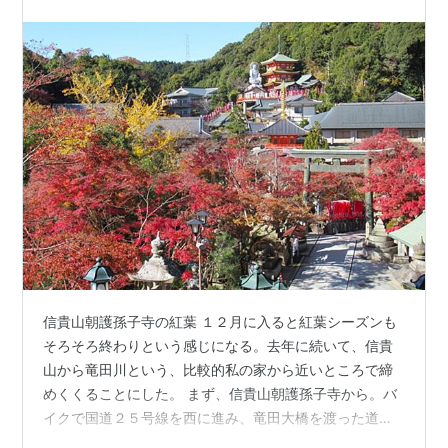
のいる堀は、先週４羽だけ残っていたヒドリガモ…
信貴山朝護孫子寺の紅葉 １２月に入ると紅葉シーズンも
そろそろ終わりという感じになる。去年に続いて、信貴
山から竜田川という、比較的私の家から近いところで締
めくくることにした。 まず、信貴山朝護孫子寺から。バ
イクで国道２５号線を西に進み、竜田大橋を渡った道が
４方向に分かれているところを直進し、県道２３６号線