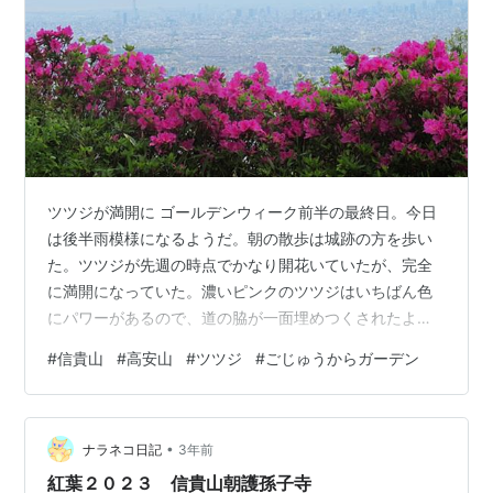
ツツジが満開に ゴールデンウィーク前半の最終日。今日
は後半雨模様になるようだ。朝の散歩は城跡の方を歩い
た。ツツジが先週の時点でかなり開花いていたが、完全
に満開になっていた。濃いピンクのツツジはいちばん色
にパワーがあるので、道の脇が一面埋めつくされたよう
になっている。風景を変えるパワーは桜がいちばんだ
#
信貴山
#
高安山
#
ツツジ
#
ごじゅうからガーデン
が、ツツジも二番手グループくらいにはつけているので
はないかと思う。 一面ツツジで染まる 城址公園からの散
策路は先週キリシマツツジが満開だったが、少し盛りを
•
過ぎていた。ただ、その向こうに咲いている白と薄いピ
ナラネコ日記
3年前
ンクのヒラドツツジがいい色の対照を見せていた。 カモ
紅葉２０２３ 信貴山朝護孫子寺