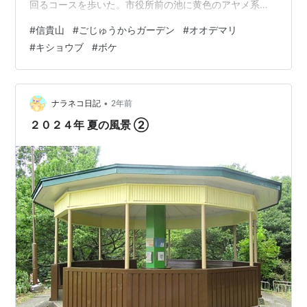
回るコースを歩いた。市役所前の池に黄色のアヤメ系の
花が咲いている。これはキショウブという種類で、ヨー
#
信貴山
#
ごじゅうからガーデン
#
オオデマリ
ロッパ原産の帰化植物らしい。繁殖力が強そうだ。 キシ
#
キショウブ
#
ボケ
ョウブ 追手向櫓の横を抜け、今日は城跡を通らずに城跡
の内堀の外に沿った散策路を歩いた。桜の木々もすっか
り緑になっている。冬場にカモが飛来する堀は、水が満
たされ、水位が回復していたが、水鳥が多くいる季節に
•
ナラネコ日記
2年前
水を増やしてほしかった。 水位が回復した堀 …
２０２４年 夏の風景 ②