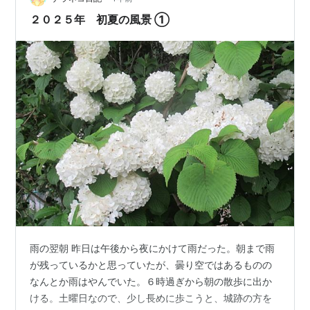
イキングコースは、無印の山道という感じでなかなかい
２０２５年 初夏の風景 ①
い。気に入っている散策コースの一つだ。 途中…
雨の翌朝 昨日は午後から夜にかけて雨だった。朝まで雨
が残っているかと思っていたが、曇り空ではあるものの
なんとか雨はやんでいた。６時過ぎから朝の散歩に出か
ける。土曜日なので、少し長めに歩こうと、城跡の方を