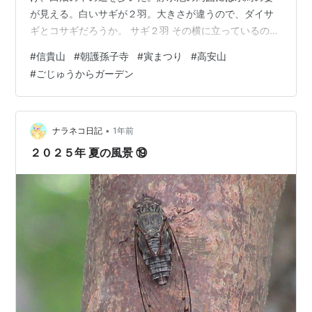
が見える。白いサギが２羽。大きさが違うので、ダイサ
ギとコサギだろうか。 サギ２羽 その横に立っているのが
コガモ３羽。冷え込んでいるが、日の出が早くなり、明
#
信貴山
#
朝護孫子寺
#
寅まつり
#
高安山
るくなり始めるのが早いのはうれしい。 コガモ 信貴山へ
#
ごじゅうからガーデン
木曜日で仕事休みの日なので、少し歩こうと、今日は信
貴山の方に出かけ、朝護孫子寺の方に向かった。山の方
なので下の方より冷え込みが厳しいようだ。開運橋を通
ると、「寅まつり」と書かれた黄色い幟が立っている。
•
ナラネコ日記
1年前
２月は寅の月で、お参りするとご利益が授か…
２０２５年 夏の風景 ⑲