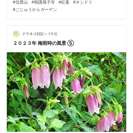
#
信貴山
#
朝護孫子寺
#
紅葉
#
オシドリ
に入ると、すぐ信貴山だ。山道を走ると、両側の木々が
#
ごじゅうからガーデン
赤く染まっている。バイクを置いて開運橋を渡ると朝護
孫子寺に着く。 開運橋 参道を歩くと、紅葉はちょうど見
ごろか少し盛りを過ぎたくらいだった。下の写真は仁王
門の横の紅葉。きれいに真紅に染まっていた。 仁王門と
•
ナラネコ日記
3年前
紅葉 名物の大寅も、今日は土曜日だったの…
２０２３年 梅雨時の風景 ⑤