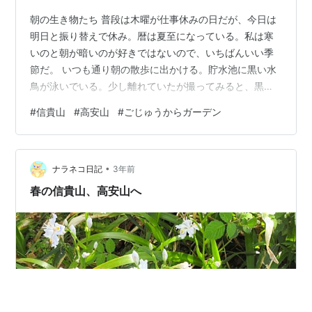
朝の生き物たち 普段は木曜が仕事休みの日だが、今日は
明日と振り替えで休み。暦は夏至になっている。私は寒
いのと朝が暗いのが好きではないので、いちばんいい季
節だ。 いつも通り朝の散歩に出かける。貯水池に黒い水
鳥が泳いでいる。少し離れていたが撮ってみると、黒く
てくちばしが赤いのでバンのようだ。冬場はオオバンの
#
信貴山
#
高安山
#
ごじゅうからガーデン
方が数が多かったが、こちらはとっくに旅立っている。
バン キジトラ猫が１匹。キジトラがニホンネコ本来の色
だと聞いたことがある。首に青い首輪がまかれているの
•
で飼い猫だろう。 キジトラ猫 冬場にカモがよく泳いでい
ナラネコ日記
3年前
る貯水池には、サギが１羽。体の大きさからダイサギ
春の信貴山、高安山へ
か。私はいまだにダイサギとチュウサギの区…