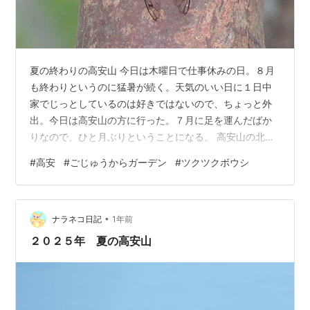
夏の終わりの高安山 今日は木曜日で仕事休みの日。８月
も終わりというのに猛暑が続く。天気のいい日に１日中
家でじっとしているのは好きではないので、ちょっと外
出。今日は高安山の方に行った。７月に足を運んだばか
りなので、ひと月ぶりということになる。 高安山の北側
までバイクで行って、そこから高安山ケーブル駅の横ま
#
高安
#
ごじゅうからガーデン
#
ツクツクボウシ
で歩く。空気の肌触りはまだまだ盛夏だが、聞こえるセ
ミの声が変わっていた、７月に来た時はアブラゼミが中
心だったのが、ほとんどツクツクボウシで少しミンミン
•
ゼミが交じっているくらいだった。ツクツクボウシが鳴
ナラネコ日記
1年前
くともう夏も終わりだ。 ツクツクボウシ ハイキングコー
２０２５年 夏の高安山
スの山道を歩く。このあたりに来た時は、たい…