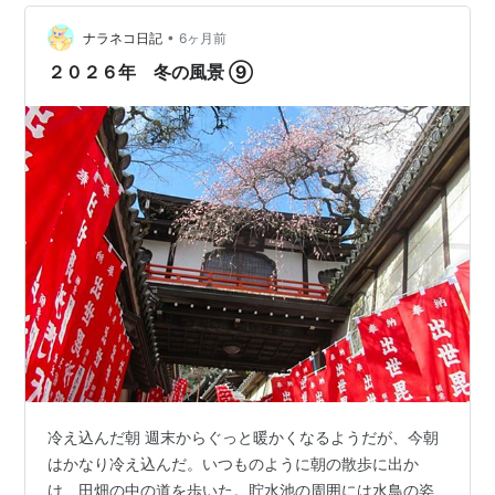
門あたり 鹿せんべいを買った外国人観光客が、鹿に囲ま
れながら逃げ回っているというのはいつもの光景。鹿は
•
ナラネコ日記
6ヶ月前
野生動物なので、ナメてかかったら痛い目に遭…
２０２６年 冬の風景 ⑨
冷え込んだ朝 週末からぐっと暖かくなるようだが、今朝
はかなり冷え込んだ。いつものように朝の散歩に出か
け、田畑の中の道を歩いた。貯水池の周囲には水鳥の姿