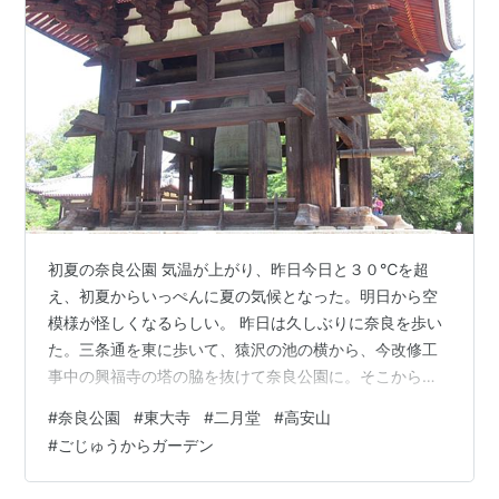
初夏の奈良公園 気温が上がり、昨日今日と３０℃を超
え、初夏からいっぺんに夏の気候となった。明日から空
模様が怪しくなるらしい。 昨日は久しぶりに奈良を歩い
た。三条通を東に歩いて、猿沢の池の横から、今改修工
事中の興福寺の塔の脇を抜けて奈良公園に。そこから東
大寺の方に向かって歩く。 東大寺周辺は、大半がインバ
#
奈良公園
#
東大寺
#
二月堂
#
高安山
ウンドの外国人観光客。ざっと見たところ、歩いている
#
ごじゅうからガーデン
人の内訳は、８５％が外国人、１０パーセントが修学旅
行の生徒、５パーセントが日本人くらいの感じだ。 南大