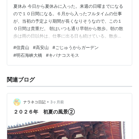
夏休み 今日から夏休みに入った。来週の日曜までになる
ので１０日間になる。６月から入ったフルタイムの仕事
が、当初の予定より期間が長くなりそうなので、この１
０日間は貴重だ。 朝はいつも通り早朝から散歩。朝の散
歩は雨の日以外は、仕事に出る日も続けている。散歩コ
ースの池の周りの草地を、キョウチクトウとアサガオの
#
信貴山
#
高安山
#
ごじゅうからガーデン
花が彩っていた。 キョウチクトウとアサガオ 信貴山へ
#
明石海峡大橋
#
キバナコスモス
昼前から、ちょっと歩こうと、信貴山の方に出かけた。
高安山のケーブル駅のあたりまでと思って歩く。のどか
村の裏から歩くルートは真夏にハードなので、高安山の
関連ブログ
北側からのハイキングコースを歩く。 この前来たのが５
月頃なのでほぼ３か月ぶりだ。途中の道の脇…
•
ナラネコ日記
3ヶ月前
２０２６年 初夏の風景②