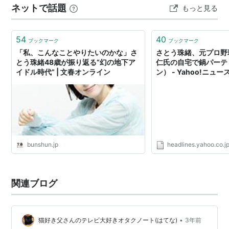
ネットで話題
もっと見る
の心境 医師が語った脳の状態 自覚症状はあったのか、後
頭部に潜んでいた違和感の話 些細な体調の変化に気づい
た理由 医師からの…
54
40
ブックマーク
ブックマーク
「私、こんなことやりたいのかな」さ
さとう珠緒、元プロ野
とう珠緒48歳が振り返る“幻の地下ア
仁氏の自宅で鍋パーテ
イドル時代” | 文春オンライン
ン） - Yahoo!ニュー
bunshun.jp
headlines.yahoo.co.j
関連ブログ
•
猫好き父さんのテレビ大好きオタクノート(はてな)
3年前