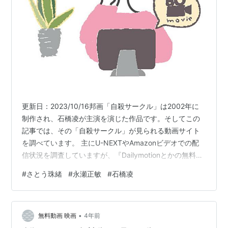
更新日：2023/10/16邦画「自殺サークル」は2002年に
制作され、石橋凌が主演を演じた作品です。そしてこの
記事では、その「自殺サークル」が見られる動画サイト
を調べています。 主にU-NEXTやAmazonビデオでの配
信状況を調査していますが、『Dailymotionとかの無料サ
イトにはないの？』 『わざわざ登録するのはちょっ
#
さとう珠緒
#
永瀬正敏
#
石橋凌
と･･･』という方向けに、無料動画サイトのリンクも載せ
ています。動画があったとしても違法アップロードされ
た動画ばかりだと思いますが、気にしない人は無料動画
•
サイトでも動画を探してみてください。1.「自殺サーク
無料動画 映画
4年前