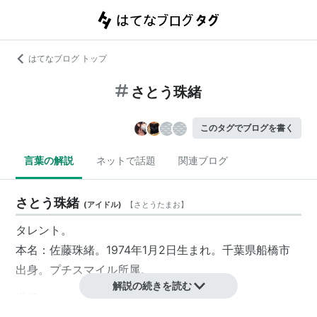
はてなブログ トップ
さとう珠緒
このタグでブログを書く
言葉の解説
ネットで話題
関連ブログ
さとう珠緒
(
アイドル
)
【
さとうたまお
】
タレント。
本名：佐藤珠緒。1974年1月2日生まれ。千葉県船橋市
出身。
プチスマイル
所属。
解説の続きを読む
世紀のぶりっ子タレント。