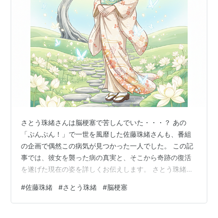
さとう珠緒さんは脳梗塞で苦しんでいた・・・？ あの
「ぷんぷん！」で一世を風靡した佐藤珠緒さんも、番組
の企画で偶然この病気が見つかった一人でした。 この記
事では、彼女を襲った病の真実と、そこから奇跡の復活
を遂げた現在の姿を詳しくお伝えします。 さとう珠緒の
現在、脳梗塞は回復？結婚や今の姿(画像)も！【プンプ
#
佐藤珠緒
#
さとう珠緒
#
脳梗塞
ン！】 itzmysnow.com 佐藤珠緒（さとう珠緒）さんを襲
った衝撃、番組の検査で気づいたこと 番組の検査で判明
した、5箇所の脳梗塞という事実 診断結果を聞いた瞬間