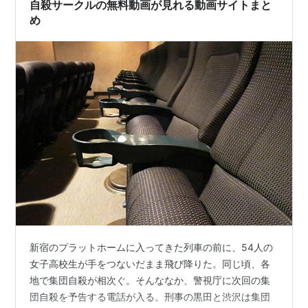
ル」を無料サイトで探す無料サイトで探す場合は以下の
自殺サークルの無料動画が見れる動画サイトまと
リンクから。…
め
新宿のプラットホームに入ってきた列車の前に、54人の
女子高校生が手をつないだまま飛び降りた。同じ頃、各
地で集団自殺が相次ぐ。そんななか、警視庁に次回の集
団自殺を予告する電話が入る。刑事の黒田と渋沢は集団