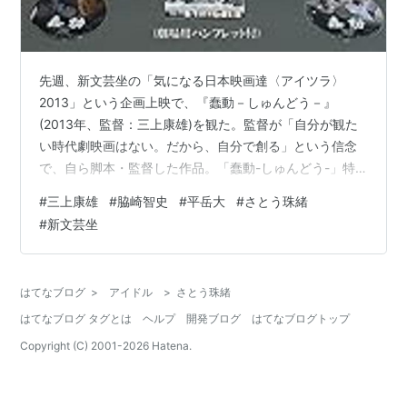
先週、新文芸坐の「気になる日本映画達〈アイツラ〉
2013」という企画上映で、『蠢動－しゅんどう－』
(2013年、監督：三上康雄)を観た。監督が「自分が観た
い時代劇映画はない。だから、自分で創る」という信念
で、自ら脚本・監督した作品。「蠢動-しゅんどう-」特
別版 / BUSHIDO Special Version [Blu-ray]平岳大
#
三上康雄
#
脇崎智史
#
平岳大
#
さとう珠緒
Amazonどんな時代劇が監督の目にかなったかというと、
#
新文芸坐
本作のサイトには「切腹」「上意討ち」「仇討」という
作品が並ぶ。今回のテーマにつながっていて納得する。
カテゴリに分類すればいわゆる武士社会の理不尽モノで
はてなブログ
>
アイドル
>
さとう珠緒
ある。藩やお家のために藩士が理不尽に蹂躙されるとい
はてなブログ タグとは
ヘルプ
開発ブログ
はてなブログトップ
うパタ…
Copyright (C) 2001-
2026
Hatena.