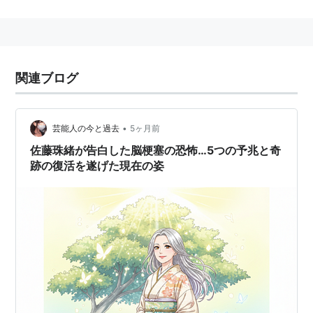
最近は「プンプン」「ショボボーン」などの定型句を用
いて、より精力的にバラエティー番組に取り組んでい
る。
関連ブログ
•
芸能人の今と過去
5ヶ月前
佐藤珠緒が告白した脳梗塞の恐怖…5つの予兆と奇
跡の復活を遂げた現在の姿