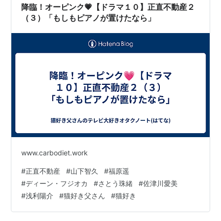
降臨！オーピンク💗【ドラマ１０】正直不動産２
（３）「もしもピアノが置けたなら」
www.carbodiet.work
#
正直不動産
#
山下智久
#
福原遥
#
ディーン・フジオカ
#
さとう珠緒
#
佐津川愛美
#
浅利陽介
#
猫好き父さん
#
猫好き