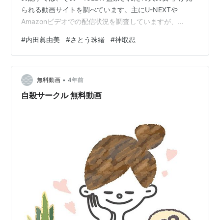
られる動画サイトを調べています。主にU-NEXTや
Amazonビデオでの配信状況を調査していますが、
『Dailymotionとかの無料サイトにはないの？』 『わざわ
#
内田眞由美
#
さとう珠緒
#
神取忍
ざ登録するのはちょっと･･･』という方向けに、無料動画
サイトのリンクも載せています。動画があったとしても
違法アップロードされた動画ばかりだと思いますが、気
•
にしない人は無料動画サイトでも動画を探してみてくだ
無料動画
4年前
さい。1.「10LDK-監禁された10人の女-」を無料サイト
自殺サークル 無料動画
で…