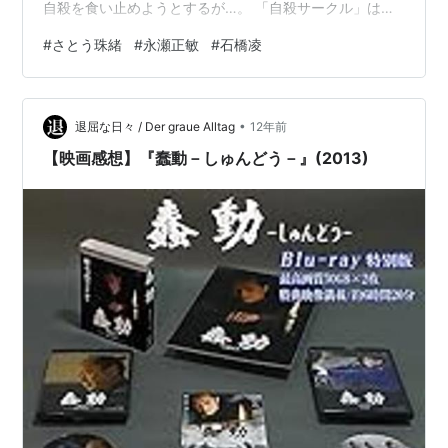
自殺を食い止めようとするが…。 「自殺サークル」は
2002年に石橋凌主演で制作された邦画です。今回は、
#
さとう珠緒
#
永瀬正敏
#
石橋凌
「自殺サークル」が無料で見れる動画サイトをまとめて
います。 一応、記事の最後に無料サイトへのリンクもま
とめてますけど動画はほぼ確実に見つからないと思いま
•
す。昔よりも違法アップロード動画の取り締まりがずっ
退屈な日々 / Der graue Alltag
12年前
と厳しくなってますからね。※私は時間をムダにするのが
【映画感想】『蠢動－しゅんどう－』(2013)
大嫌いなんで、動画配信サイトをずっと使って…