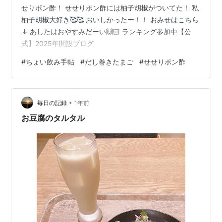
せりポン酢！ せせりポン酢には柚子胡椒がついてた！ 私
柚子胡椒大好き🥰🥰 おいしかったー！！ おみせはこちら
↓ あしたはおやすみだーい🙌🏻 ランキング参加中【公
式】2025年開設ブログ
#
ちょい飲み手帖
#
だし巻きたまご
#
せせりポン酢
•
毎日の記録
1年前
お豆腐のタルタル