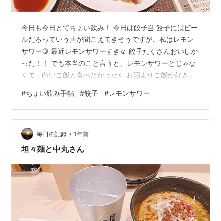
今日も今日とてちょい飲み！ 今日は餃子🥟 餃子にはビー
ルだろっていう声が聞こえてきそうですが、私はレモン
サワー🍋 最近レモンサワーすき☺️ 餃子たくさんおいしか
った！！ でも本当のこと言うと、レモンサワーとじゃな
くて、白いご飯と食べたかった← お酒よりご飯が好きで
す🤣 一生酒飲みにはなれないと思います笑 さてさて、明
#
ちょい飲み手帖
#
餃子
#
レモンサワー
日と明後日はやすみー！ のんびり過ごすぞ( ˙꒳​˙ ) ランキ
ング参加中【公式】2025年開設ブログ
•
毎日の記録
1年前
坦々麺と中丸さん