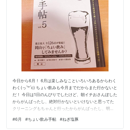
今日から6月！ 6月は楽しみなこといろいろあるからわく
わく(っ ॑꒳ ॑c) ちょい飲みも今月までだからまた行かないと
だ！ 今日は1日のんびりでしたけど、朝イチおさんぽした
からがんばったし、絶対行かないといけないと思ってた
クリーニングもちゃんと行ったからがんばったし、明日
からのお弁当用にねぎ塩豚作ったからがんばった！！ 今
#
6月
#
ちょい飲み手帖
#
ねぎ塩豚
日のがんばったところ3個でした😂😂 誰も褒めてくれな
いから自分で自分をほめていくスタイル😇 というか別に