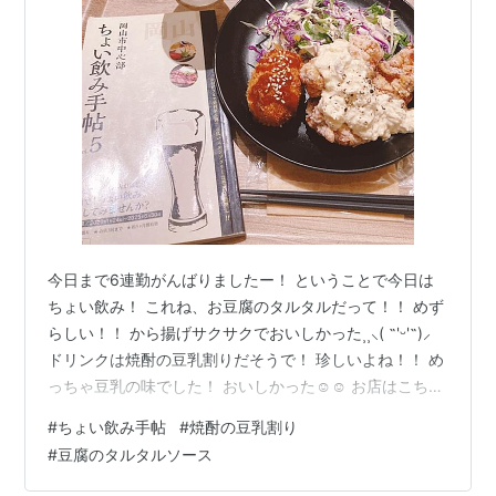
今日まで6連勤がんばりましたー！ ということで今日は
ちょい飲み！ これね、お豆腐のタルタルだって！！ めず
らしい！！ から揚げサクサクでおいしかった⸒⸒⸜( ˶'ᵕ'˶)⸝
ドリンクは焼酎の豆乳割りだそうで！ 珍しいよね！！ め
っちゃ豆乳の味でした！ おいしかった☺️☺️ お店はこちら
↓ あしたはおやすみー！ ゆっくりしよーっと( ´˘` ) ラン
#
ちょい飲み手帖
#
焼酎の豆乳割り
キング参加中【公式】2025年開設ブログ
#
豆腐のタルタルソース