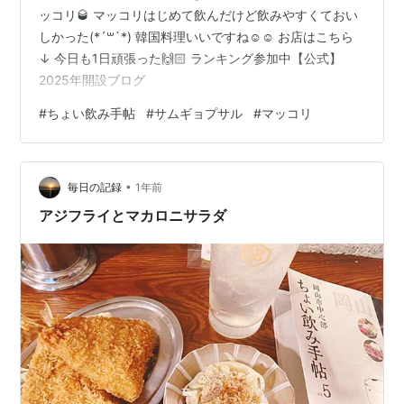
ッコリ🥃 マッコリはじめて飲んだけど飲みやすくておい
しかった(*´꒳`*) 韓国料理いいですね☺️☺️ お店はこちら
↓ 今日も1日頑張った🙌🏻 ランキング参加中【公式】
2025年開設ブログ
#
ちょい飲み手帖
#
サムギョプサル
#
マッコリ
•
毎日の記録
1年前
アジフライとマカロニサラダ