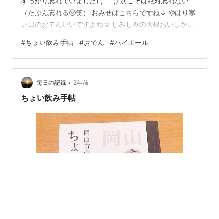
すっかり忘れていました( ;´꒳`;) 次こそは絶対忘れない
（たぶん忘れる🥺笑） おみせはこちらですね↓ やはり寒
い日のおでんいいですよね☺️ しみしみの大根おいしかっ
た🥰🥰 ただ、思ったよりハイボールが多くて、結構酔っ
#
ちょい飲み手帖
#
おでん
#
ハイボール
払いました😇😇 いろいろちょい飲み行くことで、少しは
お酒強くなるといいなあ🥺笑 ということで！ 明日と明後
日はおやすみ！！ 久しぶりの２連休⸜( 'ᵕ' )⸝⋆︎* ランキン
•
グ参加中【公式】2025年開設ブログ
毎日の記録
2年前
ちょい飲み手帖