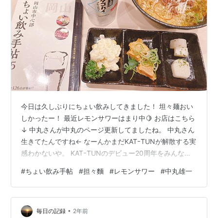
今日は久しぶりにちょい飲みしてきました！ 坦々麺おい
しかったー！ 最近レモンサワーはまり中🍋 お店はこちら
↓ 中丸さんが中丸のページ更新してましたね。 中丸さん
生きてたんですね← なーんかまだKATｰTUNが解散する実
感わかないや。 KATｰTUNのデビュー20周年をみんなで
お祝いしたかったね( ´･ω･`) ランキング参加中【公式】
#
ちょい飲み手帖
#
担々麵
#
レモンサワー
#
中丸雄一
2025年開設ブログ
•
毎日の記録
2年前