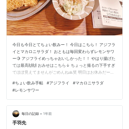
今日も今日とてちょい飲みー！ 今日はこちら！ アジフラ
イとマカロニサラダ！ おともは毎回変わらずレモンサワ
ー🍋 アジフライめっちゃおいしかった！！ やはり揚げた
ては最高🙌🙌 おみせはこちら↓ ちょっと撮るの下手すぎ
てほぼ見えてませんがごめんね🙏笑 明日はお休みだーい
🙌 ランキング参加中【公式】2025年開設ブログ
#
ちょい飲み手帖
#
アジフライ
#
マカロニサラダ
#
レモンサワー
•
毎日の記録
1年前
手羽先