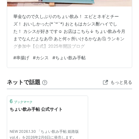
華金なので久しぶりのちょい飲み！ エビとネギとチー
ズ！ おいしかった(*´꒳`*) おともはカシス酎ハイでし
た！ カシスが好きです☺️ お店はこちら↓ ちょい飲み今月
までなんだよなあ🥺 あと何ヶ所いけるかなあ🤔 ランキン
グ参加中【公式】2025年開設ブログ
#
串揚げ
#
カシス
#
ちょい飲み手帖
ネットで話題
もっと見る
6
ブックマーク
ちょい飲み手帖 公式サイト
NEW 2026.1.30 「ちょい飲み手帖 姫路版
vol.4」を2026年2月6日に発売します。