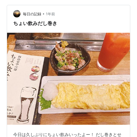
褒めるようなことじゃないんだよな😂😂 まあでも自分の
•
ことは甘やかしていきます🤗笑 ということで、最後にね
毎日の記録
1年前
ぎ塩豚の写真載せて、今日のブログはおしまい！ また明
ちょい飲みだし巻き
日からがんばろう…
今日は久しぶりにちょい飲みいったよー！ だし巻きとせ