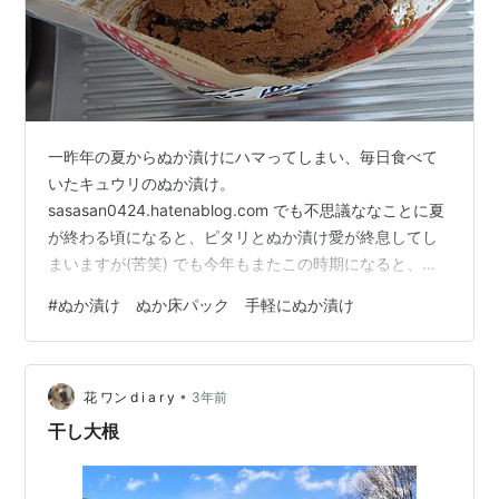
一昨年の夏からぬか漬けにハマってしまい、毎日食べて
いたキュウリのぬか漬け。
sasasan0424.hatenablog.com でも不思議ななことに夏
が終わる頃になると、ピタリとぬか漬け愛が終息してし
まいますが(苦笑) でも今年もまたこの時期になると、何
故かまたぬか漬けが無性に食べたくなります。 去年ぬか
#
ぬか漬け ぬか床パック 手軽にぬか漬け
漬けにハマったとき、自分で漬けてみようと思ってはい
たものの、お店に行くと既にぬか漬けされたきゅうりが
あるので、面倒に感じてしまい、つい市販のキュウリの
•
ぬか漬けを買って食べていたこと。 なので今年は市販の
花 ワン d i a r y
3年前
ぬか漬けはやめて、自分でぬか漬けをしてみることにし
干し大根
ました。 そこで「毎日のかき混ぜがいらな…