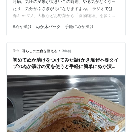
月病。気圧の変動が大きいこの時期、やる気がなくなっ
たり、気分がふさぎがちになりますよね。 ラジオでは、
春キャベツ、大根などお野菜から「食物繊維」を多く摂
り、腸内環境を整えるといいですよ、と言っていまし
#
ぬか漬け ぬか床パック 手軽にぬか漬け
た。 そういえば、4月に入り突然「ぬか漬け食べたい」
と思い立ち、近くの無印に行き、「発酵ぬかどこ」を買
ってきました。 www.muji.com 1からぬか床を育てたこと
•
もありました。何度も挫折しては、また挑戦を繰り返し
暮らしの土台を整える
3年前
ている内に、「冷蔵庫で保存、かき混ぜるのは週1回だ
初めてぬか漬けをつけてみた話(かき混ぜ不要タイ
け」のような袋に入ったぬか床が…
プのぬか漬けの元を使うと手軽に簡単にぬか漬け
ができる)