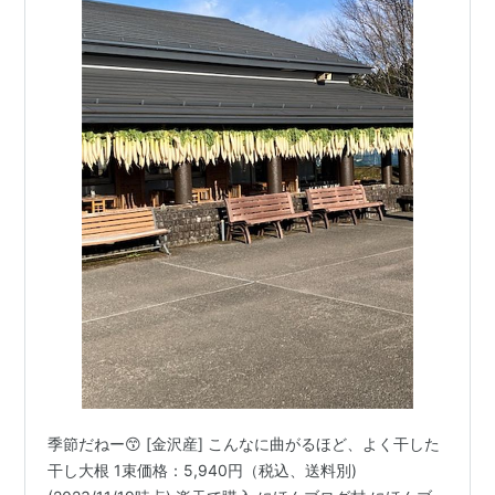
季節だねー😙 [金沢産] こんなに曲がるほど、よく干した
干し大根 1束価格：5,940円（税込、送料別)