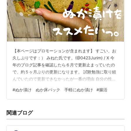
【本ページはプロモーションが含まれます】 すごい、お
久しぶりです：） みねた氏です。(@0423Jurim) / X 今
年のブログ記事を確認したら６月で更新止まっていたの
で、約５ヶ月ぶりの更新になります。 試験勉強に取り組
んでいたので更新できなかったが一番の理由 自分の性格
的にマルチにこなすということは、得意ではないので更
#
ぬか漬け ぬか床パック 手軽にぬか漬け
#
腸活
新しなかった。 毎日、どこかの時間で「資格勉強」しな
いといけなかったので風邪などの体調不良は天敵 食べ続
けて特に体感を感じたこと３選 その１ お腹の張りが気に
関連ブログ
ならなくなった その２ 体調不良が少なくなった気がする
その３ 疲れにくくなった感じがある 準備物を色々買わな
くともぬ…