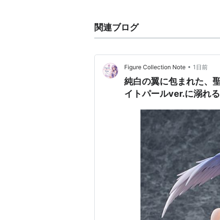
ョン（BLOOM FUSION）」。
作曲者はTAG。ジャケットの少女
関連ブログ
jubeat copiousより登場。
満たすことで解禁される隠し曲だっ
ちなみに、アルストロメリアは作曲
•
Figure Collection Note
1日前
る。
純白の翼に包まれた、
イトパールver.に溺れる
アルストロメリア
(
音楽
)
Vocal&Guitar:Omori Kazuhiro Guit
Drums:Terasu Takahiro
北海道大学軽音楽サークル内にて、2
ジを経て現在に至る。 時代を逆行
動中。
詳細：
http://www.myspace.com/a