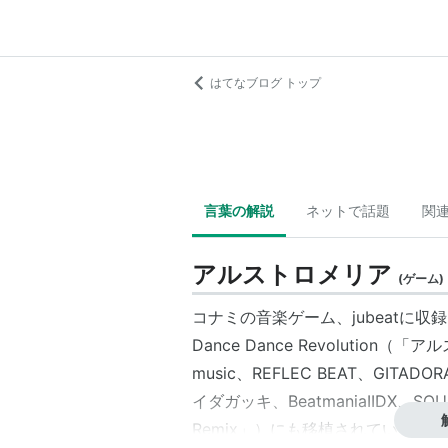
はてなブログ トップ
言葉の解説
ネットで話題
関
アルストロメリア
(
ゲーム
)
コナミの音楽ゲーム、jubeatに収
Dance Dance Revolution（「アル
music、REFLEC BEAT、GITA
イダガッキ、BeatmaniaIIDX、SO
Remix」）にも移植されている。