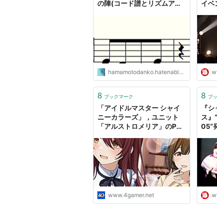
の陣(コード譜とリズムアナ
イベ
ライズもあるよ) - グランマ
トロ
ガザンえぞ屋さんはてな支店
登場 
hamamotodanko.hatenablog.com
w
8
8
ブックマーク
ブ
「アイドルマスター シャイ
『シ
ニーカラーズ」，ユニット
ス』“
「アルストロメリア」のPV
05
が公開に。楽曲はもちろん，
シャ
初登場のボイスも確認できる
メリ
場を
最新
www.4gamer.net
w