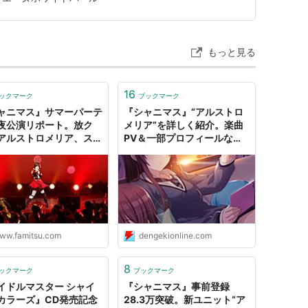
様から発売されるこの逸品…
もっと見る
16
ックマーク
ブックマーク
ャニマス』サマーパーテ
『シャニマス』“アルストロ
夜公演リポート。放ク
メリア”を詳しく紹介。楽曲
アルストロメリア、スト
PV＆一部プロフィールなど
ライトが暑い夏をもっと
を電撃だけで先行公開 - 電撃
く！ | ゲーム・エンタメ
オンライン
情報のファミ通.com
ww.famitsu.com
dengekionline.com
8
ックマーク
ブックマーク
イドルマスター シャイ
『シャニマス』事前登録
カラーズ』CD発売記念
28.3万突破。新ユニット“ア