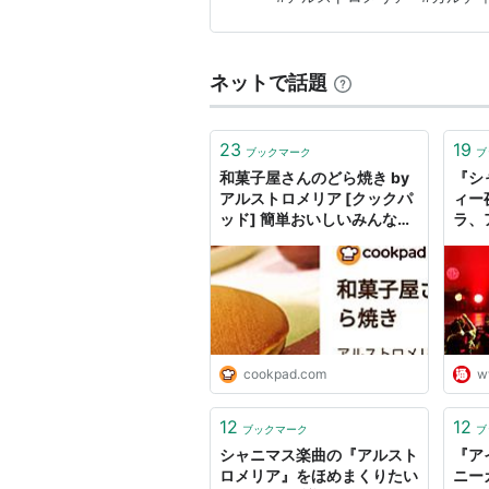
た！ ユニオンクリエイティブ
ネットで話題
23
19
ブックマーク
ブ
和菓子屋さんのどら焼き by
『シ
アルストロメリア [クックパ
ィー
ッド] 簡単おいしいみんなの
ラ、
レシピが60万品
レイ
アツ
最新
cookpad.com
w
12
12
ブックマーク
ブ
シャニマス楽曲の『アルスト
『ア
ロメリア』をほめまくりたい
ニー