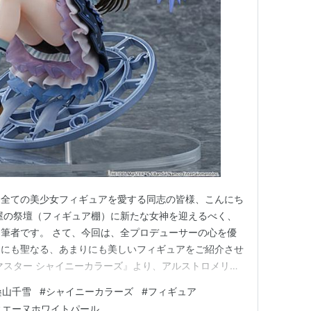
て全ての美少女フィギュアを愛する同志の皆様、こんにち
屋の祭壇（フィギュア棚）に新たな女神を迎えるべく、
筆者です。 さて、今回は、全プロデューサーの心を優
りにも聖なる、あまりにも美しいフィギュアをご紹介させ
マスター シャイニーカラーズ』より、アルストロメリア
ゃん」である桑山千雪さんが、大本命の衣装「ガルディエ
桑山千雪
#
シャイニーカラーズ
#
フィギュア
、1/6スケールという圧倒的存在感で降臨いたしまし
ィエーヌホワイトパール