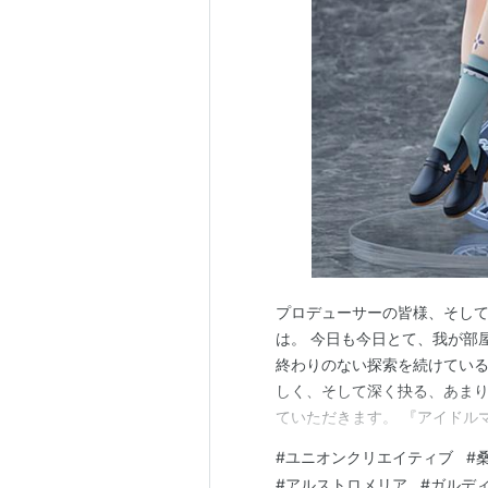
プロデューサーの皆様、そし
は。 今日も今日とて、我が部
終わりのない探索を続けている
しく、そして深く抉る、あま
ていただきます。 『アイドル
の長女、そして皆の「お姉ち
#
ユニオンクリエイティブ
#
ーヌホワイトパール」を纏って
#
アルストロメリア
#
ガルデ