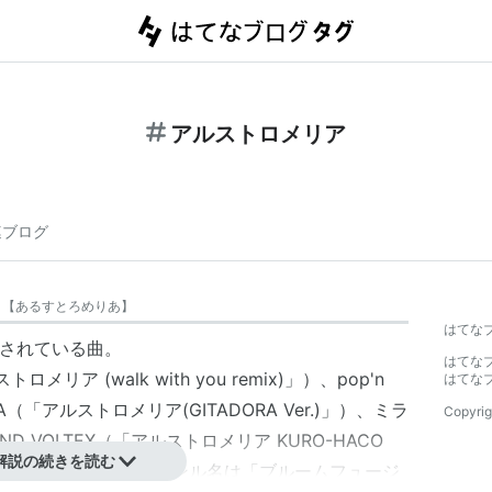
アルストロメリア
連ブログ
【
あるすとろめりあ
】
はてな
録されている曲。
はてな
ストロメリア (walk with you remix)」）、pop'n
はてな
DORA（「アルストロメリア(GITADORA Ver.)」）、ミラ
Copyrig
UND VOLTEX（「アルストロメリア KURO-HACO
解説の続きを読む
ポップン・IIDXでのジャンル名は「ブルームフュージ