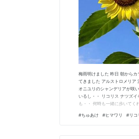
梅雨明けました 昨日 朝から
てきました アルストロメリア
オニユリのシャンデリアが咲い
いるし・・ リコリス ナツズイ
も・・ 何時も一緒に歩いてくれ
す(笑) ウチョウラン 山林の
#
ちゅあけ
#
ヒマワリ
#
リコ
した天気ですが 暑さは 倍返し
た 散策も 時…