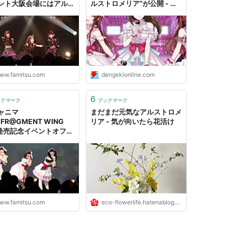
ント大阪会場にはアルス
ルストロメリア”が公開 - 電
メリアとアンティーカが
撃オンライン
- ファミ通.com
ww.famitsu.com
dengekionline.com
6
ックマーク
ブックマーク
ャニマ
まだまだ元気なアルストロメ
FR@GMENT WING
リア - 気が向いたら花活け
”発売記念イベントオフィ
ルリポート。アルストロ
アがキュートさ全開で会
魅了 | ゲーム・エンタメ
情報のファミ通.com
ww.famitsu.com
eco-flowerlife.hatenablog.com