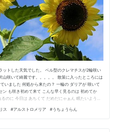
カラットした天気でした。 ベル型のクレマチスが2輪咲い
 沢山咲いて綺麗です。。。。。 散策に入ったところには
ていました 何処から来たの？ 一輪の ダリアが 咲いて
セン も咲き初めて来て こんな早く見るのは 初めてか
るのに 今日は あちくて だめだにゃぁん 眠たいようで
岩場に自生するランの花の鉢植えです 梅雨が明け カラット
リス
#
アルストロメリア
#
うちょうらん
(笑)(笑)されています。 朝からエアコン生活に戻りまし