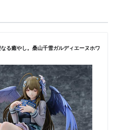
の名前は「ちせ」。
当時は「称号パーツを1000個集める」という特殊な条件を
た。
者であるTAG氏の誕生日、3月25日の誕生花であ
聖なる癒やし。桑山千雪ガルディエーヌホワ
【
あるすとろめりあ
】
ar:Tanno Tsuyoshi Bass:Tagami Junichi
008年4月に結成。 数度にわたるメンバーチェン
するような９０年代ギターロックサウンドを軸に活
lstroemeriatagami