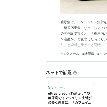
糖尿病で、インシュリン注射を
い糖尿病患者になってしまった
の実体験で言うと、「糖尿病だ
ン注射か」と観念した時よりシ
だ」と診断を受けると同時に
クはかなり大きいかもしれませ
#
エタノール
#
糖尿病
#
イン
も、インシュリン注射を打つ、
糖値を測ったりインシュリンを
ネットで話題
9
ブックマーク
ultraviolet on Twitter: "1型
糖尿病でインシュリン注射が
必要な患者に、「カフェイン
に触れたときだけインシュリ