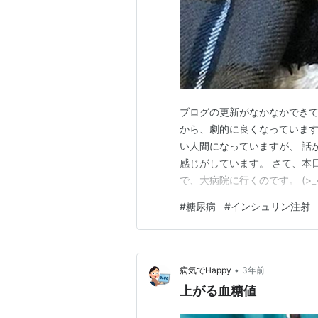
ブログの更新がなかなかできて
から、劇的に良くなっています
い人間になっていますが、 話
感じがしています。 さて、本
で、大病院に行くのです。 (>_<
高めで推移してるので、夕食
#
糖尿病
#
インシュリン注射
りました。 この2か月はなあ
ストレス要因で血糖値が上がっ
•
病気でHappy
3年前
上がる血糖値