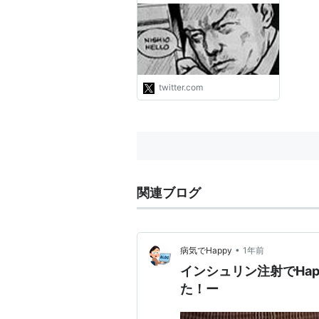
ンを分泌する」遺伝子操作し
た細胞を埋め込んで、コーヒ
ーを飲めば注射の代わりにな
る、というアイデアでの研
究。今のところはマウスでの
動物実験まで
twitter.com
https://t.co/w10pb0YYbR"
関連ブログ
•
病気でHappy
1年前
インシュリン注射でHa
た！ー