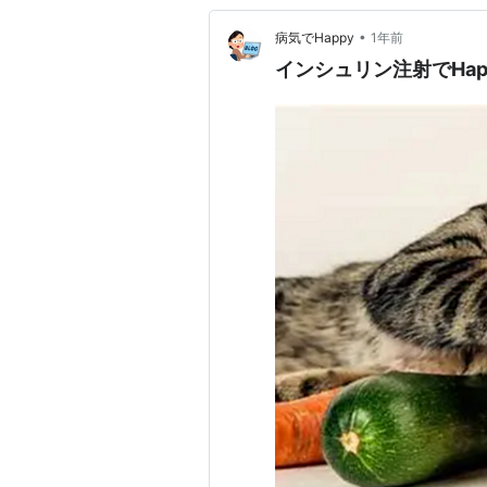
•
病気でHappy
1年前
インシュリン注射でHa