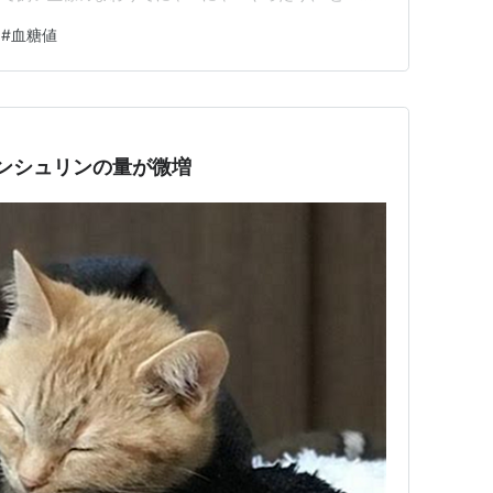
思っていたら、突然、やってきた雀を追いかけて興奮した
#
血糖値
お猫様でもそんなんですから、一応人間で、料理も作れ
ouTubeも…
インシュリンの量が微増