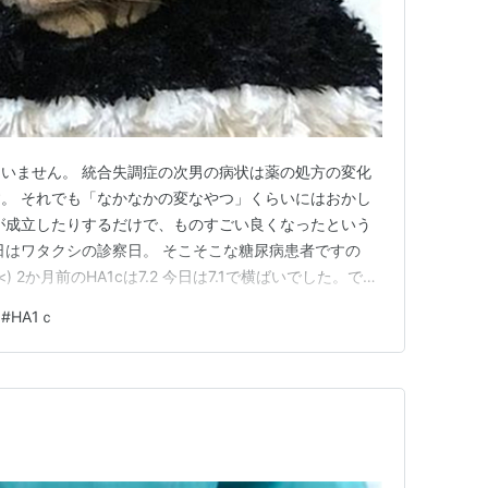
いません。 統合失調症の次男の病状は薬の処方の変化
。 それでも「なかなかの変なやつ」くらいにはおかし
が成立したりするだけで、ものすごい良くなったという
日はワタクシの診察日。 そこそこな糖尿病患者ですの
) 2か月前のHA1cは7.2 今日は7.1で横ばいでした。でも
前のインシュリン注射の分量を２から３に増やすことにな
#
HA1ｃ
。 次男の病状が思わしくなくてくよくよしてたりして、
てい…