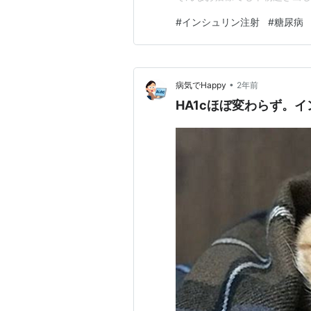
いつものような一日だろうと
#
インシュリン注射
#
糖尿病
りする。 衣食住の悩みのない
ば家計簿もつける、テレビも見るY
•
病気でHappy
2年前
HA1cほぼ変わらず。