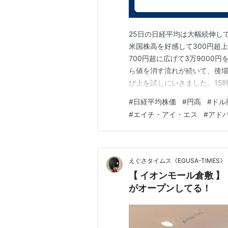
25日の日経平均は大幅続伸して
米国株高を好感して300円超
700円超に広げて3万9000
ら値を消す流れが続いて、後
び上を試しにいきました。15
えられましたが、それでも1日
#
日経平均株価
#
円高
#
ドル
ました。 明日の東京株式市場
#
エイチ・アイ・エス
#
アド
日経平均は上に値幅が出て、終
えぐさタイムス《EGUSA-TIMES》
【 イオンモール倉敷 】
がオープンしてる！