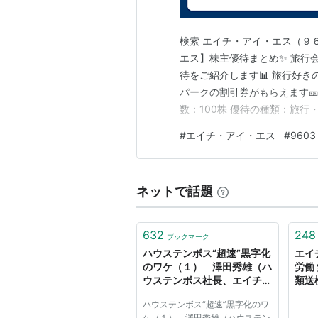
検索 エイチ・アイ・エス（９６０３
エス】株主優待まとめ✨ 旅行会
待をご紹介します📊 旅行好
パークの割引券がもらえます🎫 
数：100株 優待の種類：旅行・
✈️ HIS株主優待券（旅行割引） 
#
エイチ・アイ・エス
#
9603
円分 1,000株以上 6,000円分 
ネットで話題
632
248
ブックマーク
ハウステンボス“超速”黒字化
エイ
のワケ（１） 澤田秀雄（ハ
労働
ウステンボス社長、エイチ・
類送検
アイ・エス会長） （Voice）
ハウステンボス“超速”黒字化のワ
- Yahoo!ニュース
ケ（１） 澤田秀雄（ハウステン