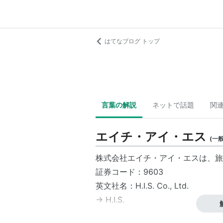
はてなブログ トップ
言葉の解説
ネットで話題
関
エイチ・アイ・エス
(
一
株式会社
エイチ・アイ・エス
は、旅
証券コード：9603
英文社名：
H.I.S.
Co., Ltd.
→
H.I.S.