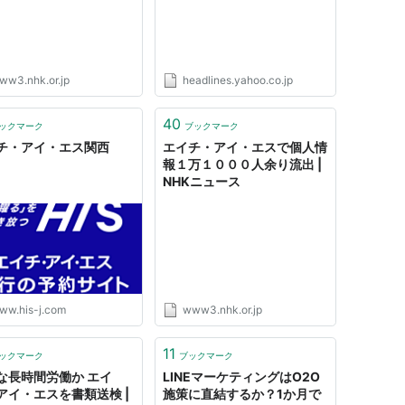
ww3.nhk.or.jp
headlines.yahoo.co.jp
40
ックマーク
ブックマーク
チ・アイ・エス関西
エイチ・アイ・エスで個人情
報１万１０００人余り流出 |
NHKニュース
ww.his-j.com
www3.nhk.or.jp
11
ックマーク
ブックマーク
な長時間労働か エイ
LINEマーケティングはO2O
アイ・エスを書類送検 |
施策に直結するか？1か月で