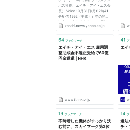
ボス社長、エイチ・アイ・エス会
長） Voice 10月31日(月)12時41
分配信 1992（平成４）年の開業
以来、18年連続赤字だった長崎の
zasshi.news.yahoo.co.jp
w
テーマパーク「ハウステンボス」
が、社長交代からわずか１年で黒
字化した。新社長は日本最大の旅
64
41
ブックマーク
ブ
行会社エイチ・アイ・エスの創...
エイチ・アイ・エス 雇用調
エイ
整助成金不適正受給で60億
円余返還 | NHK
www3.nhk.or.jp
w
16
14
ブックマーク
ブ
不時着した機体がすっかり沈
違法
む前に、スカイマーク第2位
チ・