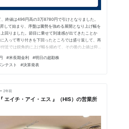
、終値は496円高の3万8780円で引けとなりました。
上昇して始まり、序盤は騰勢を強める展開となり上げ幅を
円を上回りました。節目に乗せて到達感が出てきたことか
場に入って寄り付きを下回ったところでは盛り返して、再
時付近では鋭角的に上げ幅を縮めて、その後の上値は抑
を通しては500円近い上昇となり大きく水準を切り上げ
円
#
米長期金利
#
明日の超勘株
は、反発はありそうですが強気の展開は続きそうです。
バンテスト
#
決算発表
値で25…
•
2年前
『 エイチ・アイ・エス 』（HIS）の営業所