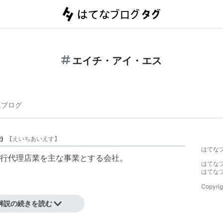
エイチ・アイ・エス
連ブログ
般
)
【
えいちあいえす
】
はてな
行代理店業を主な事業とする会社。
はてな
はてな
Copyrig
解説の続きを読む