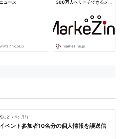
Kニュース
300万人へリーチできるメ
ディアを育てたH.I.S.の戦略
【第4弾：エイチ・アイ・エ
ス】
ww3.nhk.or.jp
markezine.jp
•
報など
9ヶ月前
、イベント参加者10名分の個人情報を誤送信