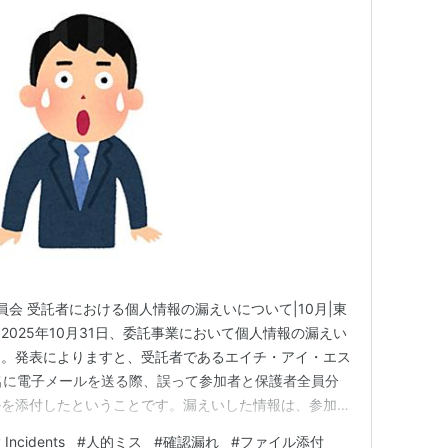
委員会 受託者における個人情報の漏えいについて|10月|東
025年10月31日、委託事業において個人情報の漏えい
た。発表によりますと、受託者であるエイチ・アイ・エス
名に電子メールを送る際、誤って参加者と保護者全員分
ルを添付したということです。漏えいした情報は、参加者
保護者の氏名、電話番号、メールアドレスです。経緯とし
 Incidents
#
人的ミス
#
確認漏れ
#
ファイル添付