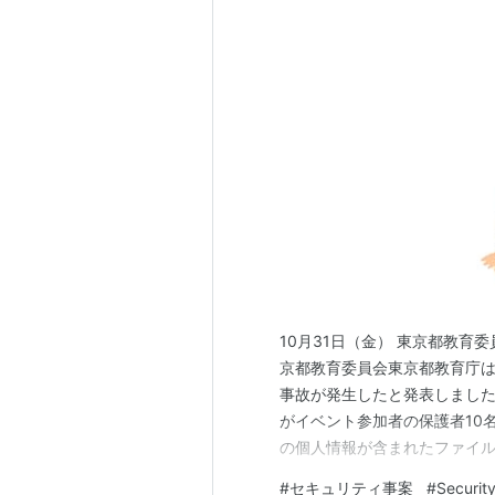
10月31日（金） 東京都教育
京都教育委員会東京都教育庁は2
事故が発生したと発表しまし
がイベント参加者の保護者10
の個人情報が含まれたファイ
の氏名、学年、住所のほか、
#
セキュリティ事案
#
Security