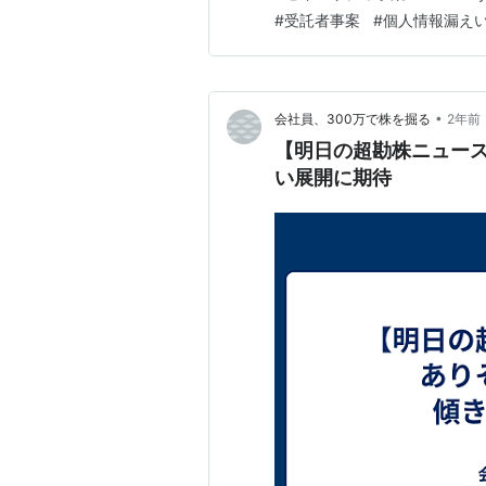
て、10月29日の午前10時
#
受託者事案
#
個人情報漏え
発覚しました。事故発覚後、受
•
会社員、300万で株を掘る
2年前
【明日の超勘株ニュー
い展開に期待