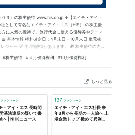
）の株主優待 www.his.co.jp ✈️【エイチ・アイ・
社として有名なエイチ・アイ・エス（HIS） の株主優
きの方に人気の優待で、旅行代金に使える優待券やテーマ
📅 基本情報 権利確定日：4月末日・10月末日 単元株
レジャー 💡 年2回優待があります。 🎁 株主優待の内容
株数 優待内容 100株以上 2,000円分 500株以上 4,000
#
株主優待
#
４月優待権利
#
10月優待権利
📌 1枚＝1,000円の…
もっと見る
137
ブックマーク
ブックマーク
チ・アイ・エス 長時間
エイチ・アイ・エス社長 来
 労基法違反の疑いで書
年3月から長期の一人旅へ 上
へ | NHKニュース
場企業トップ 極めて異例
（西日本新聞） - Yahoo!ニ
ュース