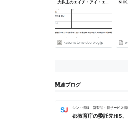
大株主のエイチ・アイ・エス
NH
も避難口から492万株ぶん投
げ : 市況かぶ全力２階建
kabumatome.doorblog.jp
w
関連ブログ
シン・情報 新製品・新サービス情
都教育庁の委託先HIS