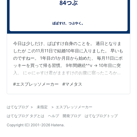
今日は少しだけ、ぱぱすけ自身のことを。 過日となりま
したが この11月11日で結婚10年目に入りました。 早いも
のですねー。 1年目の1か月目から始めた、 毎月11日にポ
ッキーを買って帰る習慣。 9年間継続^^v → 10年目に突
入。 にゃにゃすけ君がまますけのお腹に宿ったころから
毎週日曜日はぱぱすけが夕ご飯の準備、 というのも続い
#
エスプレッソメーカー
#
マメタス
ております。 ぱぱすけは案外、料理は嫌いではないので
す^^ そして久しぶりに趣味性のある買い物。 直火式エス
プレッソメーカー、なのか モカ・エキスプレス、なのか
はてなブログ
>
未指定
>
エスプレッソメーカー
マキネッタ、なのか。。。どれが適当かわかりません
はてなブログ タグとは
ヘルプ
開発ブログ
はてなブログトップ
が、 ともかく。 エスプレッソが飲めるアイテムを新規
購…
Copyright (C) 2001-
2026
Hatena.