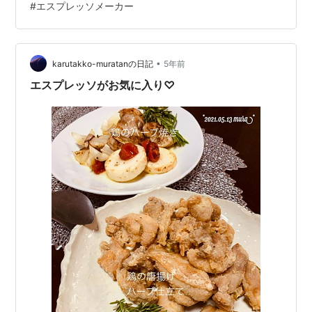
#
エスプレッソメーカー
にか観光もしたいとは思っているのですが、体力的にも
不安なもので…。お手軽に寄れるところ、ゆる募してま
すー。 エスプレッソメーカー、買っちゃった 先日、こん
•
な記事を書きました。およそ10日前のことです。
karutakko-muratanの日記
5年前
hamabasso.hateblo.jp 私は、一日のコーヒーの大半をネ
エスプレッソがお気に入り♡
スカフェバリス…