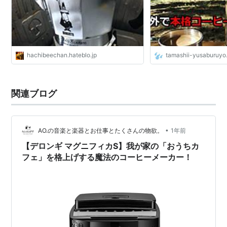
hachibeechan.hateblo.jp
tamashii-yusaburuyo
関連ブログ
•
AO.の音楽と楽器とお仕事とたくさんの物欲。
1年前
【デロンギ マグニフィカS】我が家の「おうちカ
フェ」を格上げする魔法のコーヒーメーカー！