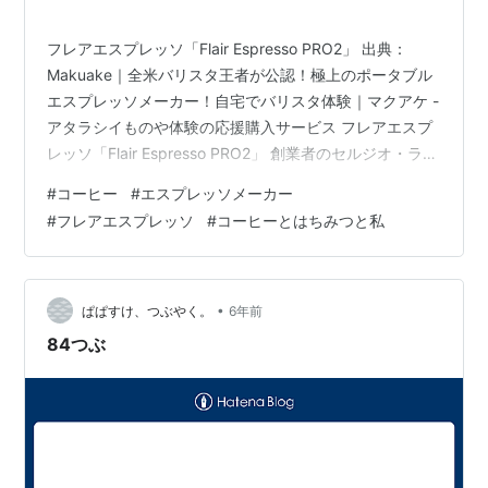
フレアエスプレッソ「Flair Espresso PRO2」 出典：
Makuake｜全米バリスタ王者が公認！極上のポータブル
エスプレッソメーカー！自宅でバリスタ体験｜マクアケ -
アタラシイものや体験の応援購入サービス フレアエスプ
レッソ「Flair Espresso PRO2」 創業者のセルジオ・ラン
ダウ氏 フレアエスプレッソ「Flair Espresso PRO2」は、
#
コーヒー
#
エスプレッソメーカー
こんな人にオススメ フレアエスプレッソ「Flair Espresso
#
フレアエスプレッソ
#
コーヒーとはちみつと私
PRO2」 楽天マガジンで、雑誌を流し読みしていたらフ
レアエスプレッソの「Flair Espresso PRO2」の紹介ペー
ジがありました。 改めて写真…
•
ぱぱすけ、つぶやく。
6年前
84つぶ