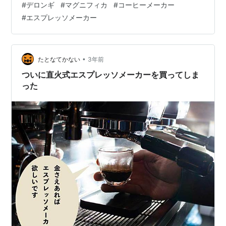
#
デロンギ
#
マグニフィカ
#
コーヒーメーカー
ィカSです！ 我が家では、妻がもう完全にこのデロンギ
#
エスプレッソメーカー
マグニフィカSに「依存」しています（笑）。朝起きてま
ずキッチンに向かい、マグニフィカSのスイッチを入れる
のが日課。そのくらい、私たちの生活に欠かせない存在
になっています。 なぜマグニフィカSなのか？その魅力
•
たとなてかない
3年前
に迫る！ 1. 誰でもバリスタ！…
ついに直火式エスプレッソメーカーを買ってしま
った