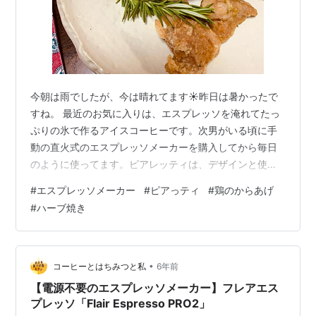
今朝は雨でしたが、今は晴れてます☀️昨日は暑かったで
すね。 最近のお気に入りは、エスプレッソを淹れてたっ
ぷりの氷で作るアイスコーヒーです。次男がいる頃に手
動の直火式のエスプレッソメーカーを購入してから毎日
のように使ってます。ピアレッティは、デザインと使い
勝手を考えて購入して良かったです。こちらと迷いまし
#
エスプレッソメーカー
#
ピアっティ
#
鶏のからあげ
たが、取手がステンレスでアウトドアでも使えそうなの
#
ハーブ焼き
で！ビアレッティ 直火式 エスプレッソメーカー ヴィー
ナス 2カップ 7252メディア: ホーム&キッチン似てますが
微妙に違います。 コーヒー豆を挽いて、セットして洗い
物をしてるとコポコポいってきます。 その音を聞くのも
•
コーヒーとはちみつと私
6年前
楽しいんです。 ホットもい…
【電源不要のエスプレッソメーカー】フレアエス
プレッソ「Flair Espresso PRO2」