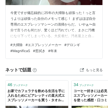
今更ですが備忘録的に25年の大掃除も頑張った！っと言
うよりは頑張った自分のメモって感じ！ まずはほぼ自分
専用のエスプレッソマシーンの清掃からだ。 いやぁ〜自
分で言うのも何だが、驚くほど汚れていて、まさに汚機
になり下ってしまっている。大反省だ。汚名返上と自分
に言い聞かせ取り掛かるぞぉ〜！ まずはデロンギの専用
#
大掃除
#
エスプレッソメーカー
#
デロンギ
洗浄剤をタンクのAまで入れBまで水を追加したら、あと
#
MagnificaS
#
窓拭き
#
年末
はマシーンお任せ。何だか洗浄した水を吐き出すこと繰
り返したら30分程で完了。 あとはカッターはじめ各部コ
ーヒー色に汚れたパーツを綺麗に清掃だ。 これが想像以
ネットで話題
もっと見る
上にハードワーク！とにかくコーヒーの汚れってタチが
悪いのだ。それでも綺麗になるとホン…
46
34
ブックマーク
ブックマーク
お家でカフェラテを飲める生活を手に
コーヒー好きには必見
入れるためにビアレッティの直火式エ
エスプレッソメーカー
スプレッソメーカーを買う - タオルケ
を使った感想・口コミ
ット体操
ヨ！