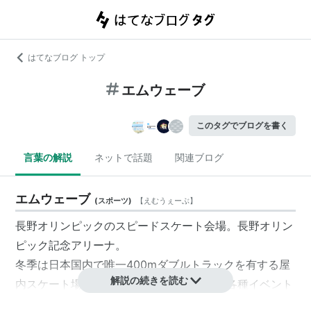
はてなブログ トップ
エムウェーブ
このタグでブログを書く
言葉の解説
ネットで話題
関連ブログ
エムウェーブ
(
スポーツ
)
【
えむうぇーぶ
】
長野オリンピックのスピードスケート会場。長野オリン
ピック記念アリーナ。
冬季は日本国内で唯一400mダブルトラックを有する屋
解説の続きを読む
内スケート場として営業し、シーズン外は各種イベント
の会場となる。