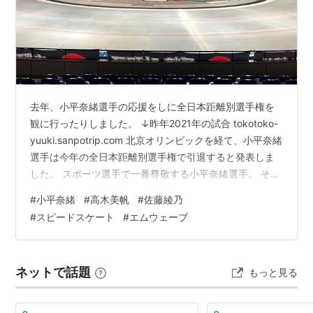
去年、小平奈緒選手の応援をしに全日本距離別選手権を
観に行ったりしました。 ↓昨年2021年の試合 tokotoko-
yuuki.sanpotrip.com 北京オリンピックを経て、小平奈緒
選手は今年の全日本距離別選手権で引退すると発表しま
した。 スポーツ選手で一番尊敬する小平奈緒選手。 その
最後の試合はやはり実際に観に行きたいと思い、今年も
#
小平奈緒
#
高木美帆
#
佐藤綾乃
またチケットを購入し、長野県長野市にあるMウェーブ
#
スピードスケート
#
エムウェーブ
へと向かいました。 この時はまだ、あれほどの感動を味
わうとは思ってもいませんでした・・・。 全日本スピー
ドスケート距離別選手権大会2022 会場内の様子 女子５
ネットで話題
もっと見る
００ｍで小平さんの最後の雄姿を見る！ 女子300…