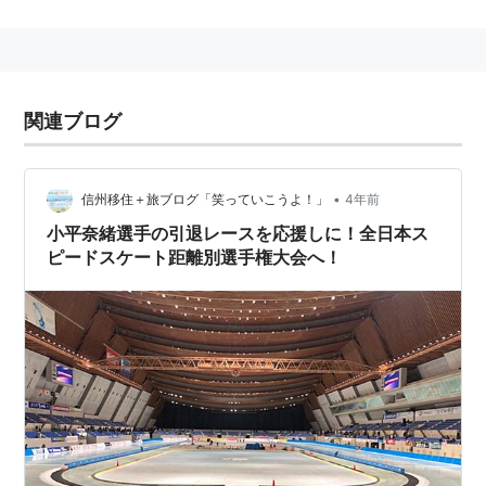
世界でも有数、日本一の高速リンクである。
建物は、断面がアルファベットの「M」のような形で、
側面から見ると山脈のように見える。長さ230m・幅
160mで、木造吊り屋根としては世界最大級の規模。
関連ブログ
長野オリンピック記念館を併設。
株式会社エムウェーブによる運営。
•
信州移住＋旅ブログ「笑っていこうよ！」
4年前
小平奈緒選手の引退レースを応援しに！全日本ス
ピードスケート距離別選手権大会へ！