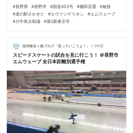
ェーブ』 最近の撮影です⛄️ 💕1998年の『長野冬季オリ
#
長野県
#
長野市
#
国道403号
#
棚田百選
#
姥捨
ンピック』の メイン会場として建設されて スピードスケ
#
道の駅さかきた
#
エヴァンゲリオン
#
エムウェーブ
ート競技などが行われたのよ！ 現在も各種イベント会場
#
川中島古戦場
#
第2新東京市
として利用されているわ💕 株式会社エムウェーブ 💕歴史
の舞台としては 『川中島古戦場跡』があるの💕 💕『上杉
謙信』と『武田信玄』が 戦国…
•
信州移住＋旅ブログ「笑っていこうよ！」
5年前
スピードスケートの試合を見に行こう！ ＠長野市
エムウェーブ 全日本距離別選手権