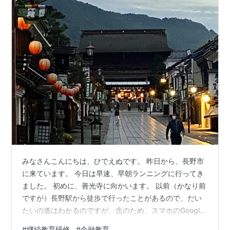
みなさんこんにちは、ひでえぬです。 昨日から、長野市
に来ています。 今日は早速、早朝ランニングに行ってき
ました。 初めに、善光寺に向かいます。 以前（かなり前
ですが）長野駅から徒歩で行ったことがあるので、だい
たいの道はわかるのですが、念のため、スマホのGoogle
マップに目的地をセットしておいたところ、うまく動い
#
継続教育研修
#
金融教育