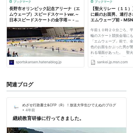
8
8
ブックマーク
ブックマーク
長野市オリンピック記念アリーナ（エ
【聖火リレー（１１）
ムウェーブ）スピードスケートver.～
に銀のお面男、連行さ
日本スピードスケートの金字塔～ - ス
エムウェーブ前 - M
タ辞苑〜全国スタジアム観戦記〜
午前１０時２０分ごろ、
輪のスケート競技会場に
「エムウェーブ」前で、
色のお面をかぶった男が
れる場面があった。 聖
入り、聖火リレーは同５
sportskansen.hatenablog.jp
sankei.jp.msn.com
（休憩）される予定。
関連ブログ
めざせ行政書士&CFP（R）！放送大学生ひでえぬのブログ
•
4年前
継続教育研修に行ってきました。