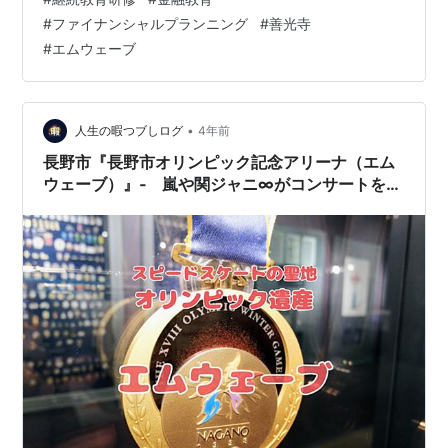
てくれません。 仕方がないので、適当に勘で（これが一
#
ファイナンシャルプランニング
#
善光寺
番危ない）行きましたが、無事に到着しました。 写真だ
#
エムウェーブ
と、夜が開けているように見えるかもしれませんが、実
際はもうちょっと暗かったです。 継続教育研修が終わっ
たら、ゆっくり回ってみたいと思います。 そのあとは、
長野オリンピック・パラリンピ…
•
人生の暇つブしログ
4年前
長野市『長野市オリンピック記念アリーナ（エム
ウェーブ）』‐ 嵐や関ジャニ∞がコンサートをし
たオリンピック遺産