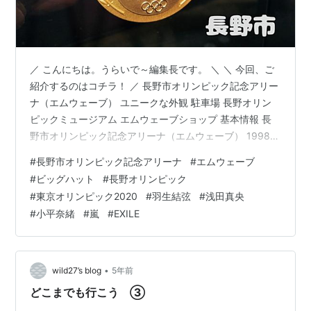
／ こんにちは。うらいで～編集長です。 ＼ ＼ 今回、ご
紹介するのはコチラ！ ／ 長野市オリンピック記念アリー
ナ（エムウェーブ） ユニークな外観 駐車場 長野オリン
ピックミュージアム エムウェーブショップ 基本情報 長
野市オリンピック記念アリーナ（エムウェーブ） 1998年
の長野冬季オリンピックでスピードスケート競技の会場
#
長野市オリンピック記念アリーナ
#
エムウェーブ
となった『長野市オリンピック記念アリーナ』。通称
#
ビッグハット
#
長野オリンピック
『エムウェーブ』。 冬は世界を代表するアイススケート
#
東京オリンピック2020
#
羽生結弦
#
浅田真央
アリーナとして、夏は多彩なスポーツ・コンサート・娯
#
小平奈緒
#
嵐
#
EXILE
楽などのイベントが開催される多目的アリーナとして活
躍しています。特に、金メダリストの小平奈緒さんや高
木美帆さんなどを輩出したオ…
•
wild27’s blog
5年前
どこまでも行こう ③