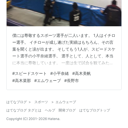
僕には尊敬するスポーツ選手が二人います。 1人はイチロ
ー選手。 イチローが成し遂げた実績はもちろん、その言
葉を聞くと涙が出ます。 そしてもう1人が、スピードスケ
ート選手の小平奈緒選手。 選手として、人として、本当
に本当に尊敬しています。 一度は生で試合を観てみたい
と思っていたのですが、よく考えると長野県ではスピー
#
スピードスケート
#
小平奈緒
#
高木美帆
ドスケートの大会が行われるので、行ってみる事にしま
#
高木菜那
#
エムウェーブ
#
長野市
した。 第28回 全日本スピードスケート距離別選手権 会
場到着～試合開始前 食事コーナーも一応あるぞ！ 試合開
始！！ M-wave情報 広告 第28回 全日本スピードスケー
はてなブログ
>
スポーツ
>
エムウェーブ
ト距離別選手権 今シーズンは北京オリンピックが最大の
はてなブログ タグとは
ヘルプ
開発ブログ
はてなブログトップ
大会となる大…
Copyright (C) 2001-
2026
Hatena.