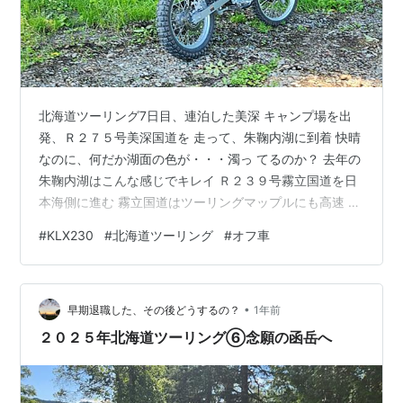
北海道ツーリング7日目、連泊した美深 キャンプ場を出
発、Ｒ２７５号美深国道を 走って、朱鞠内湖に到着 快晴
なのに、何だか湖面の色が・・・濁っ てるのか？ 去年の
朱鞠内湖はこんな感じでキレイ Ｒ２３９号霧立国道を日
本海側に進む 霧立国道はツーリングマップルにも高速 ワ
インディングロードと記されている通り 気持ち良く飛ば
#
KLX230
#
北海道ツーリング
#
オフ車
していける、好きな道だ それにしても今年の北海道は暑
い🥵 この日は、美深キャンプ場がゴミ持ち帰り のうえ連
泊していたので結構な量のゴミを 積んで走っているので
•
早く処理したい 苫前から羽幌の途中にある北のにしんや
早期退職した、その後どうするの？
1年前
で昼食、今年の初うに丼😁 お腹を満たして、オロロンラ
２０２５年北海道ツーリング⑥念願の函岳へ
インを北上 建替え…