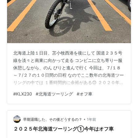
北海道上陸１日目、苫小牧西港を後にして 国道２３５号
線を淡々と南東に向かって走る コンビニに立ち寄り一服
休憩しながら、のん びりと進んで行く 今回は、７/１８
～７/２７の１０日間の日程 なのでここ数年の北海道ツー
リングの中では １番時間的に余裕がある😊 ２０２０年の
ツーリングで素通りした百人浜 オートキャンプ場が本日
#
KLX230
#
北海道ツーリング
#
オフ車
の目的地だ このキャンプ場は、自分が学生時代（３０数
年前）に初めての北海道ツーリングで初めて ソロキャン
プした思い出の場所 苫小牧西港からは、約１８０kmなの
•
で楽勝😎 途中のセイコマで食材を買い込んでキャンプ 場
早期退職した、その後どうするの？
1年前
へ到着！ さぁ受付と思ったのだが・・・受付の若い女 の
２０２５年北海道ツーリング①今年はオフ車
子は、気の毒そ…