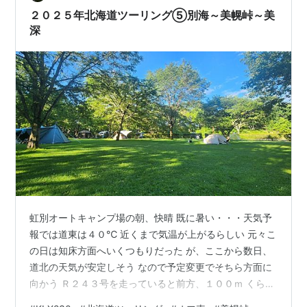
い歌登 側から上ることになった 迂回路６９,３km＋山頂
２０２５年北海道ツーリング⑤別海～美幌峠～美
まで１０km、往復…
深
虹別オートキャンプ場の朝、快晴 既に暑い・・・天気予
報では道東は４０℃ 近くまで気温が上がるらしい 元々こ
の日は知床方面へいくつもりだった が、ここから数日、
道北の天気が安定しそう なので予定変更でそちら方面に
向かう Ｒ２４３号を走っていると前方、１００ｍ くらい
前方を熊が2頭道路を横切る😱 北海道は何度も来ている