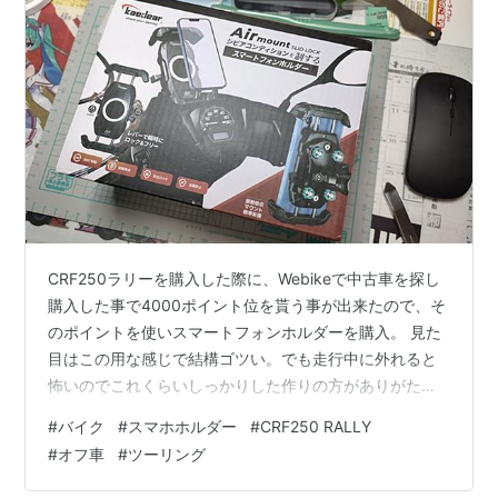
CRF250ラリーを購入した際に、Webikeで中古車を探し
購入した事で4000ポイント位を貰う事が出来たので、そ
のポイントを使いスマートフォンホルダーを購入。 見た
目はこの用な感じで結構ゴツい。でも走行中に外れると
怖いのでこれくらいしっかりした作りの方がありがたい
かもwww背面には振動吸収機構も備わっているらしい。
#
バイク
#
スマホホルダー
#
CRF250 RALLY
と、いう事で早速設置してみる。当初はメーターの上の
#
オフ車
#
ツーリング
部分に取り付けようと思っていたが、以外とステーが長
く手前に寄ってしまうので、ハンドル回りに設置した。