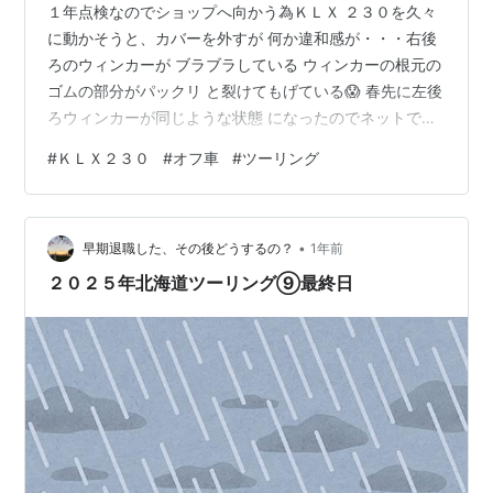
１年点検なのでショップへ向かう為ＫＬＸ ２３０を久々
に動かそうと、カバーを外すが 何か違和感が・・・右後
ろのウィンカーが ブラブラしている ウィンカーの根元の
ゴムの部分がパックリ と裂けてもげている😱 春先に左後
ろウィンカーが同じような状態 になったのでネットで純
正部品を取り寄せて 交換していたのだが、右側もか😧 こ
#
ＫＬＸ２３０
#
オフ車
#
ツーリング
のＫＬＸ２３０は２０２０年式、ゴム類 パーツが劣化す
るには早すぎると思うのだが ・・・とりあえず応急処置
念のためフロントウィンカーを確認すると 右側は、既に
•
亀裂が入っている状態😱 左側はまだ大丈夫か？ ショップ
早期退職した、その後どうするの？
1年前
に着いてウィンカーのことを話す と、何やらピンときた
２０２５年北海道ツーリング⑨最終日
様子 聞くところに…