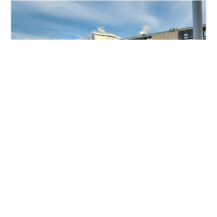
今年も北海道ツーリングに行ってきた 知人からは、『何
回も行って、飽きないの？』 と言われるが・・・飽きな
いのだ😊 １９時４０分、仙台港発の太平洋フェリーきそ
去年と同じフェリーだが、今年はⅤストローム ６５０で
はなくオフ車のＫＬＸ２３０で行く 今回オフ車で行く訳
は、一番の目的地が、昨年行け なかった函岳へ行くため
#
KLX230
#
北海道ツーリング
#
オフ車
tokidokibike.co ここ最近は、全国各地で熊の出没が非常
に多い ダート走行の下手な時運がVストロームで林道走