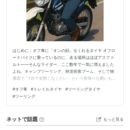
はじめに：オフ車に「オンの顔」をくれるタイヤ オフロ
ードバイクに乗っているのに、走る場所はほぼアスファ
ルト——そんなライダー、ここ数年で一気に増えました
よね。キャンプツーリング、林道探索ブーム、そして物
価高で「1台で全部こなしたい」という欲張りな願いも相
まって、オフ車を“旅バイク”や“通勤快速”として使うスタ
#
オフ車
#
トレイルタイヤ
#
ツーリングタイヤ
イルがすっかり定着しました。 そこで存在感を放ってい
#
ツーリング
るのが、IRCのデュアルパーパスタイヤ「TRAIL WINNER
GP-210」。オフ車の見た目はそのままに、オンロードで
の快適さと安心感をグッと引き上げてくれる、いわば“オ
ネットで話題
もっと見る
ン寄りオフ車カスタム”のキーパーツです。 この記事で
は、GP-2…