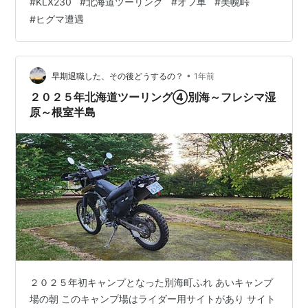
#
KLX230
#
北海道ツーリング
#
オフ車
#
美幌峠
が、初めて見た 本物の熊に動揺する😱 少し様子見して戻
#
ヒグマ遭遇
ってこないのを確認して バイクを進める、流石にドキド
キした 気温が上がる前に、まずは美幌峠へ 美幌峠に到着
屈斜路湖の絶景 暑いけど気持ちいい！ ここは何度来ても
飽きない 絶景の美幌峠からＲ３９号を走り北見へ 回転寿
•
早期退職した、その後どうするの？
1年前
司トリトンで昼…
２０２５年北海道ツーリング④別海～フレシマ湿
原～根室半島
２０２５年初キャンプとなった別海町ふれ あいキャンプ
場の朝 このキャンプ場はライダー用サイトがあり サイト