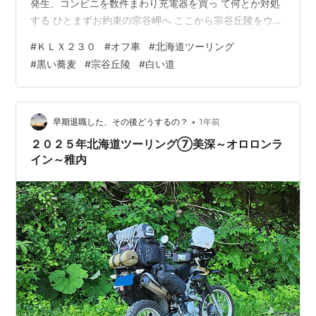
発生、コンビニを数件まわり充電器を買っ て何とか対処
する ひとまずお約束の宗谷岬へ ここから宗谷丘陵をウロ
ウロしてみる 風力発電のプロペラ群と丘の風景が素敵だ
#
ＫＬＸ２３０
#
オフ車
#
北海道ツーリング
すこし小振りなプロペラだ この丘だけで何本あるんだ？
#
黒い蕎麦
#
宗谷丘陵
#
白い道
次は白い道へ、雲が多いのが残念 お腹が減ってきたので
樺太食堂へ まだ１１時前なので駐車場も空いている 注文
したのは三色丼、美味しかった、 ごちそうさまでした 次
に向かうのは音威子府村、北海道の中で人口が６０５人
•
早期退職した、その後どうするの？
1年前
と一番小さい村…
２０２５年北海道ツーリング⑦美深～オロロンラ
イン～稚内