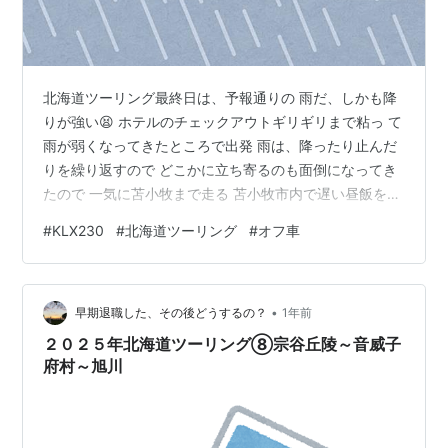
北海道ツーリング最終日は、予報通りの 雨だ、しかも降
りが強い😫 ホテルのチェックアウトギリギリまで粘っ て
雨が弱くなってきたところで出発 雨は、降ったり止んだ
りを繰り返すので どこかに立ち寄るのも面倒になってき
たので 一気に苫小牧まで走る 苫小牧市内で遅い昼飯を食
べようとウロ ウロと走り回るが、行列が出来てたり、休
#
KLX230
#
北海道ツーリング
#
オフ車
業さったり😓 お店選びに迷っていると再び雨が降り始め
たので空いてるラーメン屋に飛び込んで雨宿 りする その
後は早めにフェリーターミナルへ ターミナル内のお店で
•
お土産を物色した りして時間をつぶした後、無事乗船 乗
早期退職した、その後どうするの？
1年前
船後の乾杯ビール いつも北海道ツーリングの終わりに
２０２５年北海道ツーリング⑧宗谷丘陵～音威子
は、 旅の終わって…
府村～旭川