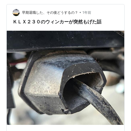
見た目は凄くいい感じ。はやりこれくらいしっかりして
いる方が安心感がある。 ハンドル回りが凄くゴテゴテし
•
早期退職した、その後どうするの？
1年前
ているのは気にしない。早速…
ＫＬＸ２３０のウィンカーが突然もげた話