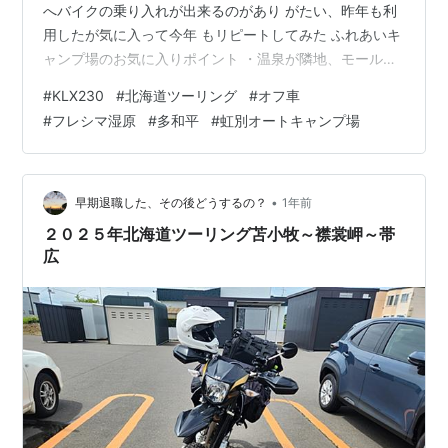
へバイクの乗り入れが出来るのがあり がたい、昨年も利
用したが気に入って今年 もリピートしてみた ふれあいキ
ャンプ場のお気に入りポイント ・温泉が隣地、モール温
泉でお肌ツルツル ・ゴミが分別して捨てられる ・バイク
#
KLX230
#
北海道ツーリング
#
オフ車
乗り入れ可のサイトあり ・食材の買出しが楽 来年も是非
#
フレシマ湿原
#
多和平
#
虹別オートキャンプ場
利用したいと思っている 朝から気温も上がり汗だくで撤
収作業を して出発、Ｒ２４３を南下、目指すはフレ シマ
湿原という場所 フレシマ湿原入口、ここからは３,２km
のダート、入口からもう景色が良い😍 道がズドンとフラ
•
早期退職した、その後どうするの？
1年前
ットダート 荷…
２０２５年北海道ツーリング苫小牧～襟裳岬～帯
広