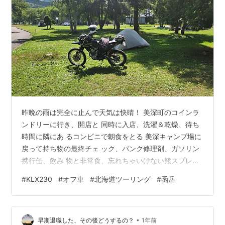
昨晩の雨は完全に止んで天気は快晴！ 美深町のコインラ
ンドリーに行き、開店と 同時に入店、洗濯＆乾燥、待ち
時間に隣にあ るコンビニで朝食をとる 美深キャンプ場に
戻って持ち物の最終チェ ック、パンク修理剤、ガソリン
携行缶、飲み 物と非常食、忘れちゃいけない熊スプレー
今回のツーリング最大の目的地函岳 いよいよ出発であ
#
KLX230
#
オフ車
#
北海道ツーリング
#
函岳
る。 函岳に行くには２つルートがある、美深 側から上る
道、もう一つは歌登側から上る 道だ。事前の調べで美深
側から上る方が難 易度は低いと解っていたのだが、なん
•
とそ の道は通行止め かなりの距離を迂回して難易度の高
早期退職した、その後どうするの？
1年前