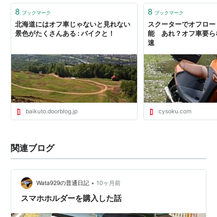
8
8
ブックマーク
ブックマーク
北海道にはオフ車じゃないと見れない
スクーターでオフロー
景色がたくさんある : バイクと！
能 あれ？オフ車要らな
速
baikuto.doorblog.jp
cysoku.com
関連ブログ
•
Wata929の普通日記
10ヶ月前
スマホホルダーを購入した話