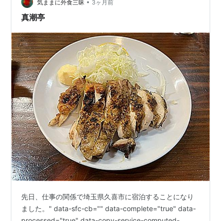
途中の案内板に「筑波山」という誘惑…
•
気ままに外食三昧
3ヶ月前
真潮亭
先日、仕事の関係で埼玉県久喜市に宿泊することになり
ました。" data-sfc-cb="" data-complete="true" data-
processed="true" data-copy-service-computed-