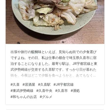
出張や旅行の醍醐味といえば、見知らぬ街での夕食選び
ですよね。その日、私は仕事の都合で埼玉県久喜市に宿
泊することになりました。最寄り駅は、JR宇都宮線と東
武伊勢崎線が交差する久喜駅です。すっかり日が暮れた
街を、今夜はどこで夕飯を食べようかと、あてもなく散
策していました。 駅前の喧騒から少し離れ、久喜中央１
#
久喜
#
居酒屋
#
久喜駅
#
JR宇都宮線
丁目の路地を歩いていると、暗がりにぽっと灯る赤ちょ
#
東武伊勢崎線
#
久喜中央
#
久喜市
#
酒処
うちんが目に飛び込んできました。どこか懐かしく、吸
#
和ちゃんのお店
#
グルメ
い寄せられるような佇まいです。看板には「酒処 和ちゃ
んのお店」とありました。一見（いちげん）の客には少