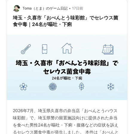
しだけ勇気がいる佇まいでしたが、不思議と「ここは良
いお店に違いない」という直感が働き、思い切っ…
•
Toma（とま）のゲーム日記
17日前
埼玉・久喜市「おべんとう味彩館」でセレウス菌
食中毒｜24名が嘔吐・下痢
2026年7月、埼玉県久喜市の弁当店「おべんとうハウス
味彩館」で、埼玉県警の留置施設向けに提供された弁当
を食べた男性24名が嘔吐・下痢・腹痛などの症状を訴え
るセレウス菌食中毒が発生しました。 本件は「おべんと