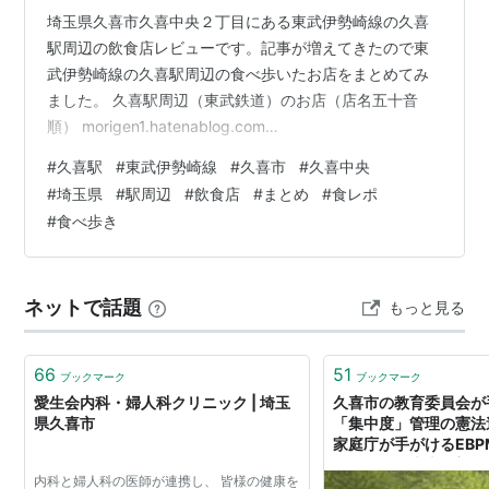
埼玉県久喜市久喜中央２丁目にある東武伊勢崎線の久喜
駅周辺の飲食店レビューです。記事が増えてきたので東
武伊勢崎線の久喜駅周辺の食べ歩いたお店をまとめてみ
ました。 久喜駅周辺（東武鉄道）のお店（店名五十音
順） morigen1.hatenablog.com
morigen1.hatenablog.com morigen1.hatenablog.com
#
久喜駅
#
東武伊勢崎線
#
久喜市
#
久喜中央
morigen1.hatenablog.com morigen1.hatenablog.com
#
埼玉県
#
駅周辺
#
飲食店
#
まとめ
#
食レポ
morigen1.hatenablog.com morigen1.hatenablog.com 東
#
食べ歩き
武鉄道伊勢崎線「久喜」キーホルダー 電車グッズ 赤い電
車…
ネットで話題
もっと見る
66
51
ブックマーク
ブックマーク
愛生会内科・婦人科クリニック | 埼玉
久喜市の教育委員会が
県久喜市
「集中度」管理の憲法
家庭庁が手がけるEB
遺あり）｜山本一郎（
内科と婦人科の医師が連携し、 皆様の健康を
う）