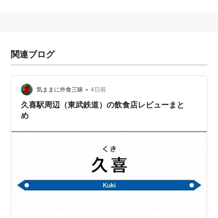
2010年3月23日に鷲宮町・菖蒲町・栗橋町と合併。
関東最古の大社である
鷲宮神社
の門前町である。
市町村コード： 11232-1
関連ブログ
•
気ままに外食三昧
4日前
久喜駅周辺（東武鉄道）の飲食店レビューまと
め