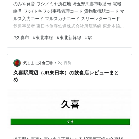
のみや発音 ワシノミヤ所在地 埼玉県久喜市駅番号 電報
略号 ワシ(トキワシ)事務管理コード 貨物取扱駅コード マ
ルス入力コード マルスカナコード スリーレターコード
鉄道事業者 東日本旅客鉄道株式会社所属路線 東北本線乗
入路線 東北新幹線キロ程 東北新幹線 東京起点 50.9km
#
久喜市
#
東北本線
#
東北新幹線
#
駅
名所案内標記載事項(国鉄営業局昭和30年4月)当時未開業
歴史1982年(昭和57)6月23日 開業。1987年(昭和62)4月
1日 国鉄分割民営化により、東日本旅客鉄道の信号場とな
•
る。 ja.wikipedia.org 【中古】 合コンに行ったらとんで
気ままに外食三昧
2ヶ月前
もないこ…
久喜駅周辺（JR東日本）の飲食店レビューまと
め
埼玉県久喜市久喜中央２丁目にあるJR宇都宮線の久喜駅