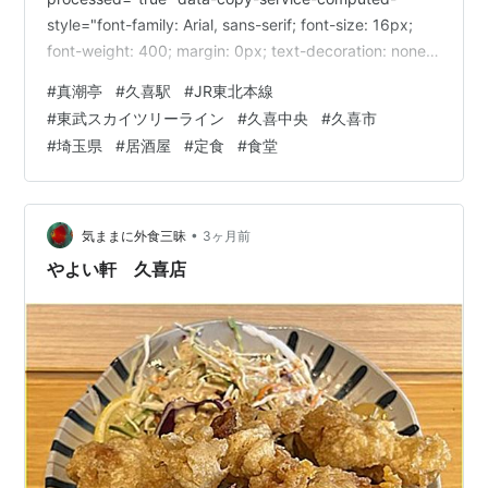
style="font-family: Arial, sans-serif; font-size: 16px;
font-weight: 400; margin: 0px; text-decoration: none;
border-bottom: 0px rgb(10, 10, 10);" />滞在先は久喜駅
#
真潮亭
#
久喜駅
#
JR東北本線
近くの「スーパーホテル」。 チェックイン時、フロント
#
東武スカイツリーライン
#
久喜中央
#
久喜市
で近…
#
埼玉県
#
居酒屋
#
定食
#
食堂
•
気ままに外食三昧
3ヶ月前
やよい軒 久喜店