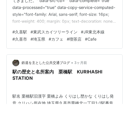
てきました。" data-sfc-cb="" data-complete="true"
data-processed="true" data-copy-service-computed-
style="font-family: Arial, sans-serif; font-size: 16px;
font-weight: 400; margin: 0px; text-decoration: none;
border-bottom: 0px rgb(10, 10, 10);" />今回は朝8時の
#
久喜駅
#
東武スカイツリーライン
#
JR東北本線
開店直後を狙って、お得なモーニングセットをいた…
#
久喜市
#
埼玉県
#
カフェ
#
喫茶店
#
Cafe
•
鉄道を主とした公共交通ブログ
3ヶ月前
駅の歴史と名所案内 栗橋駅 KURIHASHI
STATION