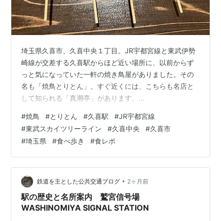
埼玉県久喜市、久喜中央１丁目。JR宇都宮線と東武伊勢
崎線が交差する久喜駅からほど近い場所に、以前からず
っと気になっていた一軒の焼き鳥屋がありました。その
名も「焼鳥とりとん」。すぐ近くには、こちらも名店と
して知られる「真潮亭」があります。
morigen1.hatenablog.com 焼鳥とりとん 店舗外観 この
#
焼鳥
#
とりとん
#
久喜駅
#
JR宇都宮線
日は久喜での宿泊を予定しており、一日の疲れを癒やす
#
東武スカイツリーライン
#
久喜中央
#
久喜市
ために指圧マッサージを受けてから、夕食がてら「焼鳥
#
埼玉県
#
食べ歩き
#
食レポ
とりとん」へ向かうことに。しかし、運悪く外は激しい
ゲリラ豪雨。傘を差しているのにもかかわらず、容赦な
い雨に足元やズボンはびしょ濡れになってしまいまし
た。 なんとかお店にたどり着くと、店頭…
•
鉄道を主とした公共交通ブログ
2ヶ月前
駅の歴史と名所案内 鷲宮信号場
WASHINOMIYA SIGNAL STATION