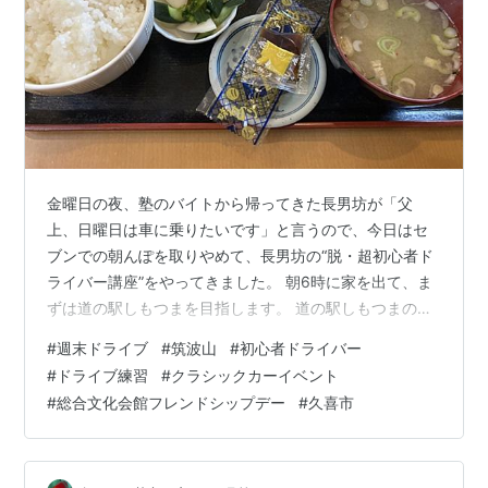
金曜日の夜、塾のバイトから帰ってきた長男坊が「父
上、日曜日は車に乗りたいです」と言うので、今日はセ
ブンでの朝んぽを取りやめて、長男坊の“脱・超初心者ド
ライバー講座”をやってきました。 朝6時に家を出て、ま
ずは道の駅しもつまを目指します。 道の駅しもつまの食
堂「陽陽」で朝食をいただきました。 のりたま納豆定
#
週末ドライブ
#
筑波山
#
初心者ドライバー
食、激うま！ 量もちょうどいい感じです。 長男坊はもつ
#
ドライブ練習
#
クラシックカーイベント
鍋定食だったかな？ 「和食最高」と言って、美味しそう
#
総合文化会館フレンドシップデー
#
久喜市
に食べていました。 道の駅に着いたのが7時少し過ぎだ
ったので、「家に帰るには少し早いかな」と思い、ちょ
っと足を伸ばして茨城空港に向かいました。 ところが、