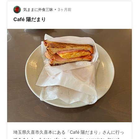
•
気ままに外食三昧
3ヶ月前
Café 陽だまり
埼玉県久喜市久喜本にある「Café 陽だまり」さんに行っ