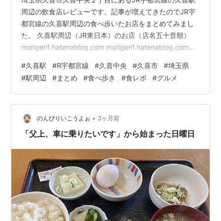
周辺の飲食店レビューです。記事が増えてきたのでJR宇
都宮線の久喜駅周辺の食べ歩いたお店をまとめてみまし
た。 久喜駅周辺（JR東日本）のお店（店名五十音順）
morigen1.hatenablog.com morigen1.hatenablog.com
morigen1.hatenablog.com morigen1.hatenablog.com
#
久喜駅
#
R宇都宮線
#
久喜中央
#
久喜市
#
埼玉県
morigen1.hatenablog.com morigen1.hatenablog.com
#
駅周辺
#
まとめ
#
食べ歩き
#
食レポ
#
グルメ
morigen1.hatenablog.com JR東日本 宇都宮線 「久喜」
キーホルダー 電車グッズ…
•
のんびりいこうよぉ
3ヶ月前
「父上、車に乗りたいです」から始まった日曜日