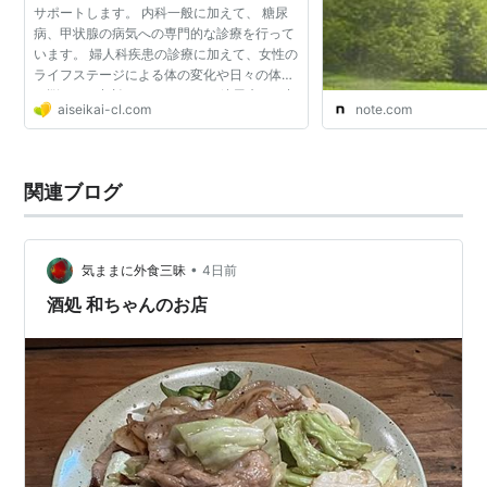
サポートします。 内科一般に加えて、 糖尿
病、甲状腺の病気への専門的な診療を行って
います。 婦人科疾患の診療に加えて、女性の
ライフステージによる体の変化や日々の体調
の悩みもご相談いただけます。 糖尿病のご相
aiseikai-cl.com
note.com
談 □のどが渇く、トイレの回数が増えた □体
重が減ってきた...
関連ブログ
•
気ままに外食三昧
4日前
酒処 和ちゃんのお店