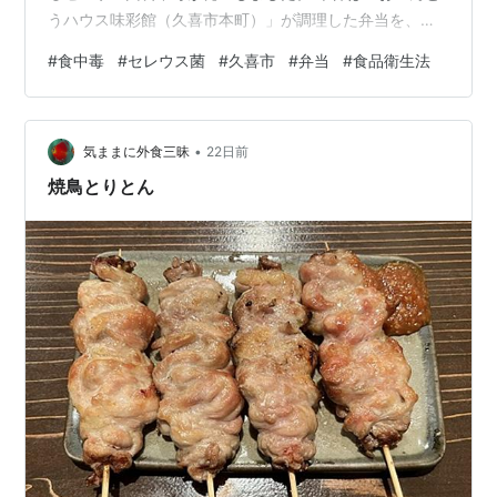
うハウス味彩館（久喜市本町）」が調理した弁当を、県
内7か所の留置施設で提供したところ、喫食者123名のう
#
食中毒
#
セレウス菌
#
久喜市
#
弁当
#
食品衛生法
ち24名が体調不良を呈した集団食中毒事例です。 幸手保
健所は、患者便および保存検食からセレウス菌を検出し
たことから食中毒と断定し、営業者である株式会社鮮や
•
か食品に対して2026年7月23日付で営業停止3日間の行
気ままに外食三昧
22日前
政処分を行いました。 結論：埼玉県久喜市の「おべんと
焼鳥とりとん
うハウス味彩館」で調理され…