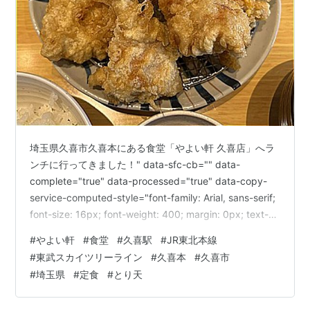
埼玉県久喜市久喜本にある食堂「やよい軒 久喜店」へラ
ンチに行ってきました！" data-sfc-cb="" data-
complete="true" data-processed="true" data-copy-
service-computed-style="font-family: Arial, sans-serif;
font-size: 16px; font-weight: 400; margin: 0px; text-
decoration: none; border-bottom: 0px rgb(10, 10, 10);"
#
やよい軒
#
食堂
#
久喜駅
#
JR東北本線
/>最寄駅はJR宇都宮線・東武伊勢崎線の「久喜駅」です
#
東武スカイツリーライン
#
久喜本
#
久喜市
が、…
#
埼玉県
#
定食
#
とり天