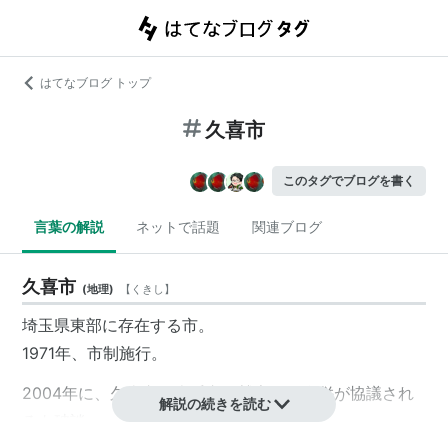
はてなブログ トップ
久喜市
このタグでブログを書く
言葉の解説
ネットで話題
関連ブログ
久喜市
(
地理
)
【
くきし
】
埼玉県東部に存在する市。
1971年、市制施行。
2004年に、久喜市、幸手市、
鷲宮町
の合併が協議され
解説の続きを読む
るも破談。