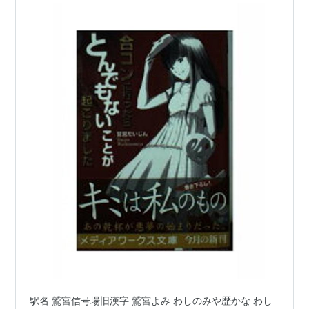
駅名 鷲宮信号場旧漢字 鷲宮よみ わしのみや歴かな わし