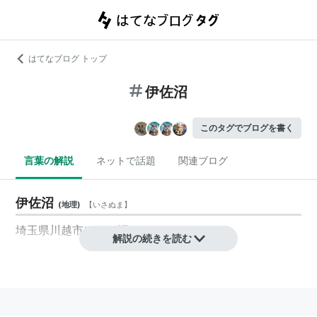
はてなブログ トップ
伊佐沼
このタグでブログを書く
言葉の解説
ネットで話題
関連ブログ
伊佐沼
(
地理
)
【
いさぬま
】
埼玉県川越市にある沼。
解説の続きを読む