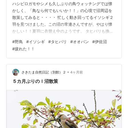
ハシビロガモやシメも久しぶりの鳥ウォッチングでは懐
かしく、「鳥なら何でもいいか！！」の心境で沼周辺を
散策してみると・・・・ 忙しく動き回ってるイソシギ２
羽を見つけました。この沼の常連さんですが、やはり懐
かしい！！夏羽に衣替え中のようです。 タヒバリも換羽
中で、少々みすぼらしい姿です。 ダイサギは、婚姻
#
野鳥
#
イソシギ
#
タヒバリ
#
オオバン
#
伊佐沼
色！！目先が綺麗な緑青色に・・・・ オオバンも最近は
#
疲れた！！
留鳥扱いされることが多く、１年中見れる所が増えまし
た。体に比べて大きな足（弁足）でも、器用に塀の上に
止まってます。 こんなの所に菜の花？？ 沼で一番たくさ
ん残ってるヒドリガモ。いつまで居ることやら・・・・
•
さきたま自然日記（別館）２
4ヶ月前
まもなくコアジサシたちがやって来るというの…
５カ月ぶりのＩ沼散策