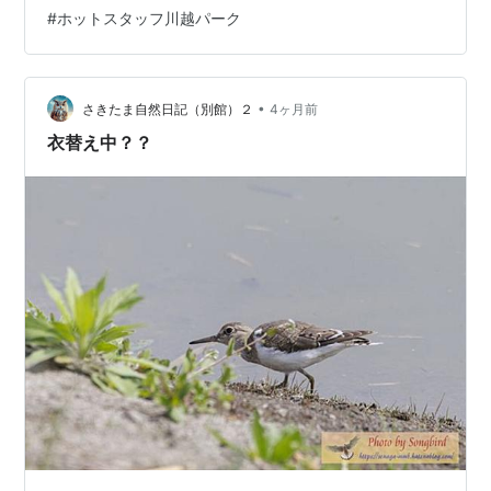
ぼで田植えが終わり、水面には若い苗が整然と並んでい
#
ホットスタッフ川越パーク
る。これからしばらくは、稲の成長を見守りながら走る
季節だ。 そして、何時もの場所に到着。 相変わらず「ギ
ョギョシ ギョギョシ」と「オオヨシキリ」の賑やかな
声。ところが、声はすれど姿は見え…
•
さきたま自然日記（別館）２
4ヶ月前
衣替え中？？