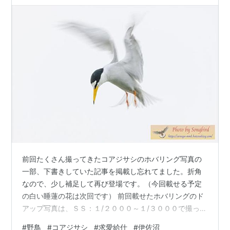
前回たくさん撮ってきたコアジサシのホバリング写真の
一部、下書きしていた記事を掲載し忘れてました。折角
なので、少し補足して再び登場です。（今回載せる予定
の白い睡蓮の花は次回です） 前回載せたホバリングのド
アップ写真は、ＳＳ：１/２０００～１/３０００で撮った
ものですが、今回は翼の動きを出すために、ＳＳ：１/２
#
野鳥
#
コアジサシ
#
求愛給仕
#
伊佐沼