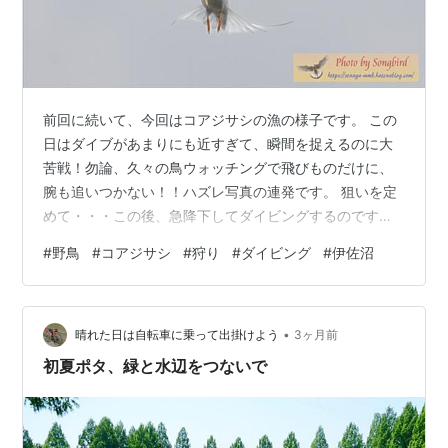
前回に続いて、今回はコアジサシの漁の様子です。 この
日はダイブがあまりにも近すぎて、瞬間を捉えるのに大
苦戦！勿論、久々の鳥ウォッチングで飛びものだけに、
腕も追いつかない！！ハズレ写真の連発です。 狙いを定
めて・・・この後、急降下してダイビングするのです
が、カメラが追いつかない！！ 小魚をゲットして飛び上
#
野鳥
#
コアジサシ
#
狩り
#
ダイビング
#
伊佐沼
がる瞬間だけヒット！ 次の写真は少し離れたところでダ
イビングしてくれた瞬間ですが・・・ 別の場所で
も・・・・どれもこの先が追えない！！ こちらはすぐ近
•
くに飛び込んでくれましたが、獲物は捕れなかったよう
晴れた日は自転車に乗って出掛けよう
3ヶ月前
ですね。 そんな訳で、今回のコアジサシの狩りの様子
初夏ポタ、緑と水辺をつないで
は、後日再挑戦です。 久々の飛翔写真で、上空を…