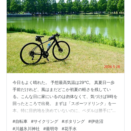
今日もよく晴れた。 予想最高気温は29℃。 真夏日一歩
手前だけれど、風はまだどこか初夏の軽さを残してい
る。こんな日に家にいるのは勿体なくて、気づけば9時を
回ったところで出発。 まずは「スポーツドリンク」を一
本。特に目的地を決めていないのに、ペダルは勝手に“い
つもの道”へ向かっていく(笑)。しばらくは無心で走る時
#
自転車
#
サイクリング
#
ポタリング
#
伊佐沼
間。 今日の一枚目は、広がる田園風景。ほとんどの田ん
#
川越氷川神社
#
最明寺
#
花手水