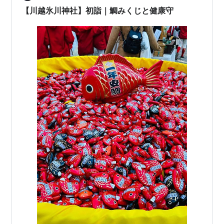
る贅沢な空間、本丸御殿…
【川越氷川神社】初詣｜鯛みくじと健康守