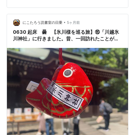
から、ちょうど良いですね。 「絵馬」を神社に奉納する
という風習は、昔、生きた馬を供犠として神にささげた
ことが起源だそうです。 白馬：晴天を祈る（止雨） 白い
雲、…
•
にこたろう読書室の日乗
5ヶ月前
0630 起床 曇 【氷川様を巡る旅】⑯「川越氷
川神社」に行きました。昔、一回訪れたことがあ
るかなあ。