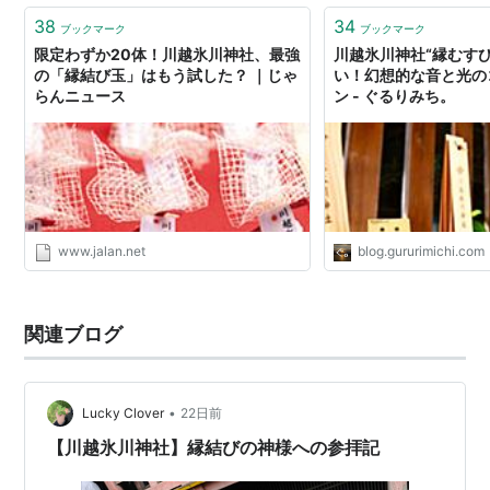
38
34
ブックマーク
ブックマーク
限定わずか20体！川越氷川神社、最強
川越氷川神社“縁むす
の「縁結び玉」はもう試した？ ｜じゃ
い！幻想的な音と光の
らんニュース
ン - ぐるりみち。
www.jalan.net
blog.gururimichi.com
関連ブログ
•
Lucky Clover
22日前
【川越氷川神社】縁結びの神様への参拝記