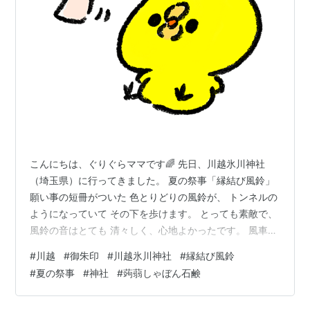
こんにちは、ぐりぐらママです🌈 先日、川越氷川神社
（埼玉県）に行ってきました。 夏の祭事「縁結び風鈴」
願い事の短冊がついた 色とりどりの風鈴が、 トンネルの
ようになっていて その下を歩けます。 とっても素敵で、
風鈴の音はとても 清々しく、心地よかったです。 風車の
トンネルも。 こちらの祭事「縁結び風鈴」は９月６日ま
#
川越
#
御朱印
#
川越氷川神社
#
縁結び風鈴
でのようです。 小江戸川越一番街商店街を散策して 『蒟
#
夏の祭事
#
神社
#
蒟蒻しゃぼん石鹸
蒻しゃぼん石鹸』を購入。 ぷるんぷるんの石鹸で、 とっ
てもかわいい✨️ テスターで手を洗わせてもらったら、 あ