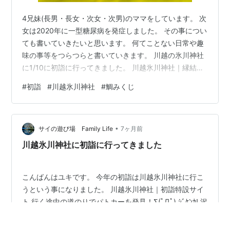
4兄妹(長男・長女・次女・次男)のママをしています。 次
女は2020年に一型糖尿病を発症しました。 その事につい
ても書いていきたいと思います。 何てことない日常や趣
味の事等をつらつらと書いていきます。 川越の氷川神社
に1/10に初詣に行ってきました。 川越氷川神社｜縁結び
の神様 2年ぶりです。 境内には沢山の参拝客がいまし
#
初詣
#
川越氷川神社
#
鯛みくじ
た。 初詣の時期ということもあり、露店も色々出ていま
したよ。 まずは手水舎で清め、参拝。 その後は、お目当
ての鯛みくじ。 前回なかった黒や黄色、オレンジ色の鯛
•
もいました。 旦那は黄色、私は黒色の鯛を釣りました～
サイの遊び場 Family Life
7ヶ月前
～。 おみくじの結果は【小吉】。 内容としては、一年真
川越氷川神社に初詣に行ってきました
面目に働き、…