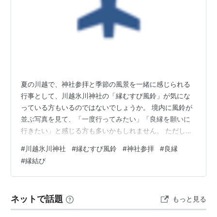
夏の川越で、神社参拝と季節の風景を一緒に感じられる
行事として、川越氷川神社の「縁むすび風鈴」が気にな
っている方もいるのではないでしょうか。 境内に風鈴が
並ぶ写真を見て、「一度行ってみたい」「良縁を願いに
行きたい」と感じる方も多いかもしれません。 ただし、
縁むすび風鈴は、写真を撮るためだけの場所ではありま
#
川越氷川神社
#
縁むすび風鈴
#
神社参拝
#
良縁
せん。 川越氷川神社へ参拝し、今ある縁への感謝や、こ
#
縁結び
れから大切にしたい人とのつながりを静かに見つめ直す
時間として考えることもできます。 令和8年の川越氷川
神社「縁むすび風鈴」は、公式特設サイトで令和8年6月
ネットで話題
もっと見る
27日から9月6日までと案内されています。 本殿横の風鈴
回廊や、夕方以降に明かりが灯される…