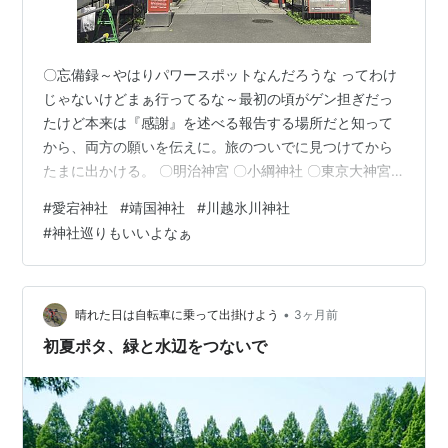
〇忘備録～やはりパワースポットなんだろうな ってわけ
じゃないけどまぁ行ってるな～最初の頃がゲン担ぎだっ
たけど本来は『感謝』を述べる報告する場所だと知って
から、両方の願いを伝えに。旅のついでに見つけてから
たまに出かける。 〇明治神宮 〇小綱神社 〇東京大神宮
〇神田明神 〇日枝神社 〇代々木八幡宮 〇愛宕神社 〇靖
#
愛宕神社
#
靖国神社
#
川越氷川神社
国神社 〇大國魂神社 〇川越氷川神社 ９つか、この中で
#
神社巡りもいいよなぁ
特に印象に残ってるのが 川越氷川神社、靖国神社、愛宕
神社かな。 〇氷川神社は、埼玉県川越市宮下町にある神
社。埼玉県さいたま市大宮区の氷川神社と区別するた
め、川越氷川神社と称されることもある。なお、川越市
•
晴れた日は自転車に乗って出掛けよう
3ヶ月前
内に氷川神社は当社を含めて14…
初夏ポタ、緑と水辺をつないで