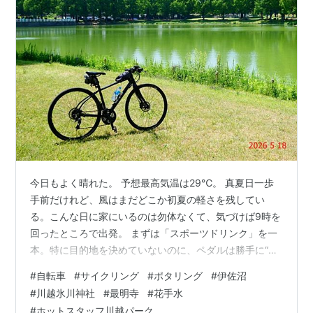
今日もよく晴れた。 予想最高気温は29℃。 真夏日一歩
手前だけれど、風はまだどこか初夏の軽さを残してい
る。こんな日に家にいるのは勿体なくて、気づけば9時を
回ったところで出発。 まずは「スポーツドリンク」を一
本。特に目的地を決めていないのに、ペダルは勝手に“い
つもの道”へ向かっていく(笑)。しばらくは無心で走る時
#
自転車
#
サイクリング
#
ポタリング
#
伊佐沼
間。 今日の一枚目は、広がる田園風景。ほとんどの田ん
#
川越氷川神社
#
最明寺
#
花手水
ぼで田植えが終わり、水面には若い苗が整然と並んでい
#
ホットスタッフ川越パーク