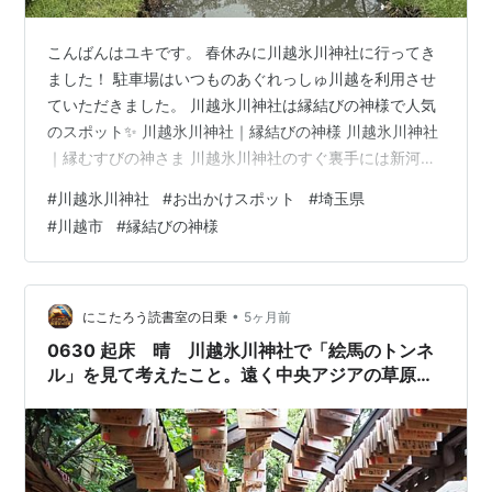
こんばんはユキです。 春休みに川越氷川神社に行ってき
ました！ 駐車場はいつものあぐれっしゅ川越を利用させ
ていただきました。 川越氷川神社は縁結びの神様で人気
のスポット✨ 川越氷川神社｜縁結びの神様 川越氷川神社
｜縁むすびの神さま 川越氷川神社のすぐ裏手には新河岸
川があり、桜で有名なスポットなんです！ Google
#
川越氷川神社
#
お出かけスポット
#
埼玉県
Search 人力車が走っていました。 川下りで船も通るこ
#
川越市
#
縁結びの神様
とがあるんですよ！ そして氷川神社へ 桜の季節限定の御
朱印 授かりました✨ たまに雨がちらつきましたが桜を見
ることが出来て良かったです ♪ 川越氷川神社 t-s-
life.hatenablog.com t-s-life.hat…
•
にこたろう読書室の日乗
5ヶ月前
0630 起床 晴 川越氷川神社で「絵馬のトンネ
ル」を見て考えたこと。遠く中央アジアの草原に
まで届く風。