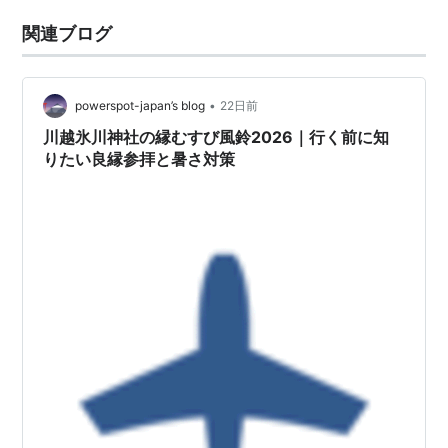
関連ブログ
•
powerspot-japan’s blog
22日前
川越氷川神社の縁むすび風鈴2026｜行く前に知
りたい良縁参拝と暑さ対策