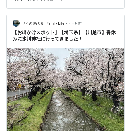
る。これからしばらくは、稲の成長を見守りながら走る
季節だ。 そして、何時もの場所に到着。 相変わらず「ギ
ョギョシ ギョギョシ」と「オオヨシキリ」の賑やかな
声。ところが、声はすれど姿は見え…
•
サイの遊び場 Family Life
4ヶ月前
【お出かけスポット】【埼玉県】【川越市】春休
みに氷川神社に行ってきました！