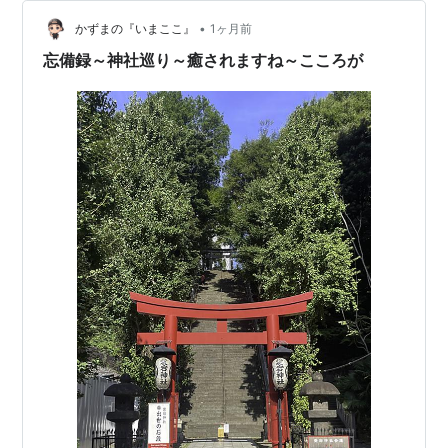
まりにも気持ちよくて、即決。 効能などの違いで、種類
が多くあるのですが 川越店人気ナンバーワン！残りわず
•
かずまの『いまここ』
1ヶ月前
か！ というと…
忘備録～神社巡り～癒されますね～こころが