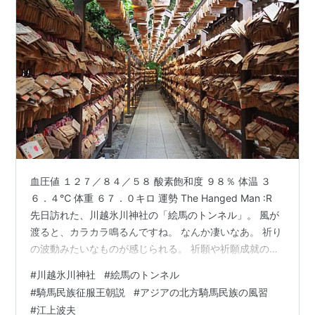
血圧値 １２７／８４／５８ 酸素飽和度 ９８％ 体温 ３
６．４℃ 体重 ６７．０キロ 運勢 The Hanged Man :R
先日訪れた、川越氷川神社の「絵馬のトンネル」。 風が
渡ると、カラカラ鳴るんですね。 なんか凄いなあ。 祈り
の波動みたいなものが感じられる。 祈願や祈願成就のお
礼として神社に奉納する絵馬。 川越氷川神社では「縁結
#
川越氷川神社
#
絵馬のトンネル
び絵馬」「勝ち絵馬」「合格祈願絵馬」など、全１１種
#
騎馬民族征服王朝説
#
アジアの北方騎馬民族の風習
類の絵馬を授かることができます。 今年は干支が午年だ
#
江上波夫