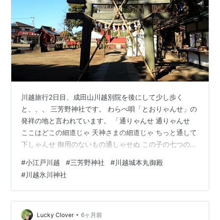
川越旅行2日目、成田山川越別院を後にして少し歩く
と、、、 三芳野神社です。 わらべ唄「とおりゃんせ」の
発祥の地と言われています。 「通りゃんせ 通りゃんせ
ここはどこの細道じゃ 天神さまの細道じゃ ちっと通して
下しゃんせ 御用のないもの通しゃせぬ この子の七つのお
祝いに お札を納めにまいります 行きはよいよい帰りはこ
#
小江戸川越
#
三芳野神社
#
川越城本丸御殿
わい こわいながらも通りゃんせ 通りゃんせ」 こちらが
#
川越氷川神社
社殿。 静かな佇まいです。 天神様。 建物も美しいで
す。 そして、すぐ近くにどーんと鎮座するこちら
は、、、 川越城本丸御殿。 中に入るとこんな感じ。 説
明です。 美しいお庭も。 「な、なにとぞー」 歴史感じ
•
Lucky Clover
6ヶ月前