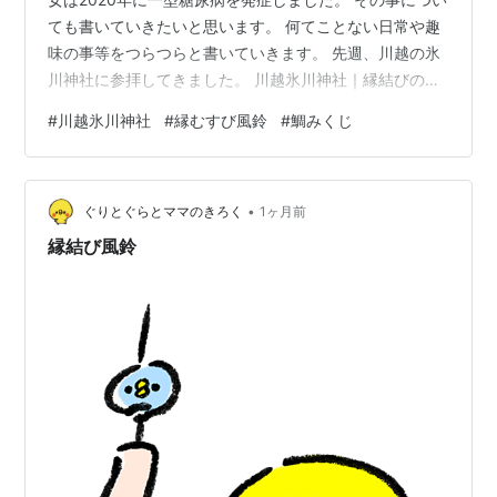
ても書いていきたいと思います。 何てことない日常や趣
味の事等をつらつらと書いていきます。 先週、川越の氷
川神社に参拝してきました。 川越氷川神社｜縁結びの神
様 この時期にやっている、季節の祭事【縁むすび風鈴】
#
川越氷川神社
#
縁むすび風鈴
#
鯛みくじ
を見るために。 鳥居をくぐるとすぐにカラフルな風鈴が
下げられていて、風が吹くとチリンチリンと響いて涼し
く感じられます。 色鮮やかでとてもキレイです。 拝殿横
•
にも風鈴が下げられています。 大鳥居の方から来ると、
ぐりとぐらとママのきろく
1ヶ月前
そこには沢山の風車が下げられていて、風が通るとクル
縁結び風鈴
クルと回ってとても涼し…