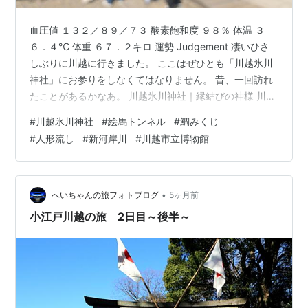
血圧値 １３２／８９／７３ 酸素飽和度 ９８％ 体温 ３
６．４℃ 体重 ６７．２キロ 運勢 Judgement 凄いひさ
しぶりに川越に行きました。 ここはぜひとも「川越氷川
神社」にお参りをしなくてはなりません。 昔、一回訪れ
たことがあるかなあ。 川越氷川神社｜縁結びの神様 川越
駅からバスで社前まで行きます。 歩くとちょっと距離が
#
川越氷川神社
#
絵馬トンネル
#
鯛みくじ
あるのです。北の端の、新河岸川のほとりですからね。
#
人形流し
#
新河岸川
#
川越市立博物館
旧川越城の北側に位置します。 僕は東武東上線の川越駅
で降りるので、ここからまっすぐ北上すれば神社につき
ます。 ゆっくり歩いてみるのも良いでしょう。 東横線の
学芸大学駅からここまで、うまくすると乗りかえなしの
•
へいちゃんの旅フォトブログ
5ヶ月前
１本で、１時…
小江戸川越の旅 2日目～後半～