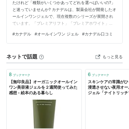
たけれど「種類がいくつかあってどれを選べばいいの?」
と迷っていませんか? カナデルは、製薬会社が開発したオ
ールインワンジェルで、現在複数のシリーズが展開され
ています。「プレミアリフト」「プレミアホワイト」
「プレミアバリアフィックス」など、それぞれ異なる美
#
カナデル
#
オールインワン ジェル
#
カナデル口コミ
容効果と特徴を持っていますが、自分の肌悩みにどれが
最適なのか判断するのは難しいですよね。 この記事で
は、カナデルの全シリーズを徹底比較し、あなたの肌悩
ネットで話題
もっと見る
みや年齢に最適な商品の選び方をご紹介します。エイジ
ングケア、美白、乾燥対策、敏感肌ケアなど、お悩み別
におすすめのシリーズを詳しく解説していきますの…
8
6
ブックマーク
ブックマーク
【無印良品】オーガニックオールイン
スキンケアの常識がひ
ワン美容液ジェルを２週間使ってみた
浸透させない夜用オー
感想 - 絵本のある暮らし
ジェル「ナイトリッチ
EX」: 大人女性の簡
ンケア&ダイエット』