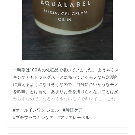
一時期は100均の化粧品で凌いでいました。 ようやくス
キンケアもドラッグストアに売っているモノなら定期的
に買えるようになりそうなので、自分に合いそうなモノ
を吟味。とは言え、あまりお金を掛けられないことは変
わらずなので、なるべく少ないモノでキレイに。 これで
も一応ネットで調べています(笑) 特にオールインワンジ
#
オールインワン ジェル
#
時短ケア
ェル。2カ月くらい前に買ったやつは、保湿が足りずにニ
#
プチプラスキンケア
#
アクアレーベル
ベアをプラス。2度は無いモノとなりました。 そして一
昨日、アイライナーと一緒に購入したのは、 資生堂 アク
アレーベルスペシャルジェルクリームEX(オイルイン)。