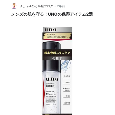
ドラッグストアでよく見かけますが、購入は本当に初め
•
りょうやの万事屋ブログ
2年前
て。中身はほんのりキラキラ…
メンズの肌を守る！UNOの保湿アイテム2選