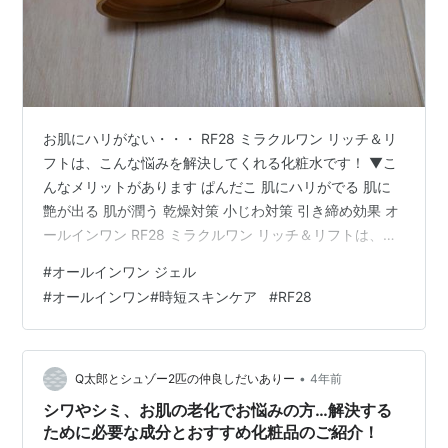
お肌にハリがない・・・ RF28 ミラクルワン リッチ＆リ
フトは、こんな悩みを解決してくれる化粧水です！ ▼こ
んなメリットがあります ぱんだこ 肌にハリがでる 肌に
艶が出る 肌が潤う 乾燥対策 小じわ対策 引き締め効果 オ
ールインワン RF28 ミラクルワン リッチ＆リフトは、肌
の上でみるみる感触が変化するオールインワンジェル。
#
オールインワン ジェル
これ1つで化粧水・乳液・美容液・クリーム・オイル・パ
#
オールインワン#時短スキンケア
#
RF28
ックの役割を果たします。 独自の特殊浸透技術と贅沢に
配合したトリプルコラーゲンやエイジングケア成分を肌
の奥深く、すみずみまで届けて密封し、翌朝の肌にピン
っとしたハリ・弾力をもたらします。 ぱんだこ それで
•
Q太郎とシュゾー2匹の仲良しだいありー
4年前
は、RF28…
シワやシミ、お肌の老化でお悩みの方…解決する
ために必要な成分とおすすめ化粧品のご紹介！