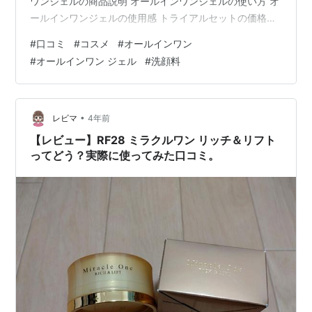
ワンジェルの商品説明 オールインワンジェルの使い方 オ
ールインワンジェルの使用感 トライアルセットの価格
は？ まとめ ロ・アンジュのトライアルセットを試してみ
#
口コミ
#
コスメ
#
オールインワン
ました。 トライアルセットはマイルドウォッシュとオー
#
オールインワン ジェル
#
洗顔料
ルインワンジェル約1週間分のセットです。 使い切ったの
で使い心地や実感できた効果などをレビューしていきま
す。 【洗顔料】マイルドウォッシュ ブランド名:L'EAU
ANGE ロ・アンジュ 容量 50ml マイルドウォッシュの商
•
レビマ
4年前
品説…
【レビュー】RF28 ミラクルワン リッチ＆リフト
ってどう？実際に使ってみた口コミ。