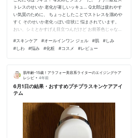
トレスのせいか 老化が著しいッキュ… Q太郎は疲れやす
い気質のために、 ちょっとしたことでストレスを溜めや
すく そのせいか老化っぽい症状に 悩まされています。
おい、シミとかすげえ目立つんだけど お前茶色じゃない
だろ っうわああああああ！ シミがひどいっキュうううう
#
スキンケア
#
オールインワン ジェル
#
肌
#
しみ
うう！ うぅ…このままにはしておきたくないっキュ そこ
#
しわ
#
悩み
#
化粧
#
コスメ
#
レビュー
で、こちらの記事では以下のような内容についてご紹介
していきます！ １．シミやしわに効果のある物質ってど
んな成分なのか詳しく知りたい！ ２．お肌のシミやしわ
肌年齢-15歳！アラフォー美容系ライターのエイジングケア
に効果のある物質がてんこもり！おすすめオールインワ
•
レシピ
4年前
ンジェルの魅力と使用感…
6月1日の結果・おすすめプチプラスキンケアアイ
テム