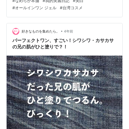
#
なめらか本舗
#
我的美麗日記
#
美白
ードル上げすぎたせいで、大したことなく見えますが
#
オールインワン ジェル
#
台湾コスメ
（笑）。 実際に使用したスキンケア（昨夜・今朝） とい
うか、今朝はスキンケア方法を少し間違えたんですよね
（笑）。基本的には昨夜も今朝も、こちらのオールイン
ワンを使いました。 シミの気になる季節は、なめらか本
•
好きなものを集めたら。
4年前
舗の美白ラインを愛用しています。ただ…
パーフェクトワン、すごい！シワシワ・カサカサ
の兄の肌がひと塗りで？！