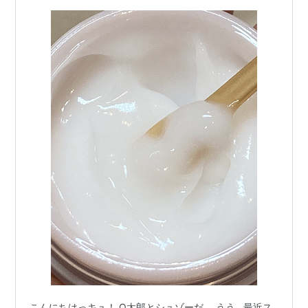
こんにちはっキュ！ Q太郎とシュゾーだ。 うう…最近ス