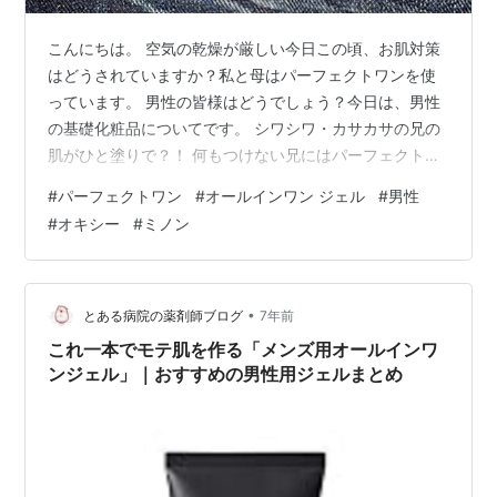
こんにちは。 空気の乾燥が厳しい今日この頃、お肌対策
はどうされていますか？私と母はパーフェクトワンを使
っています。 男性の皆様はどうでしょう？今日は、男性
の基礎化粧品についてです。 シワシワ・カサカサの兄の
肌がひと塗りで？！ 何もつけない兄にはパーフェクトワ
ンもったいない？！ ドラッグストアーの男性用化粧品コ
#
パーフェクトワン
#
オールインワン ジェル
#
男性
ーナーを覗いてみました。 男性の方がヒゲ剃りするから
#
オキシー
#
ミノン
アフターケアが必要 シワシワ・カサカサの兄の肌がひと
塗りで？！ 最近は男性用化粧品も多くなりましたね。 近
くに住む長兄は独身なのでご飯をほぼ毎日食べにきてい
るのですが・・・ なんだか最近、シワが増えておじいち
•
とある病院の薬剤師ブログ
7年前
ゃんになってきたな〜。 母より…
これ一本でモテ肌を作る「メンズ用オールインワ
ンジェル」｜おすすめの男性用ジェルまとめ