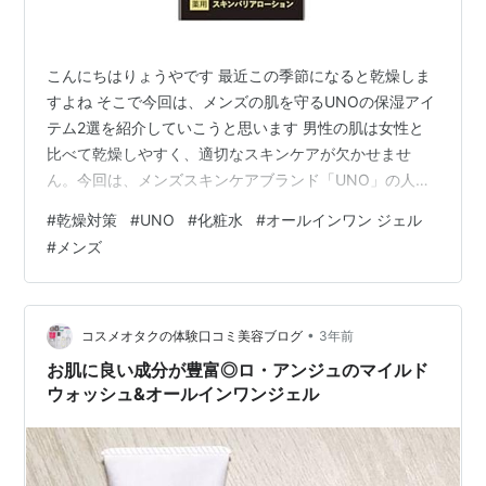
こんにちはりょうやです 最近この季節になると乾燥しま
すよね そこで今回は、メンズの肌を守るUNOの保湿アイ
テム2選を紹介していこうと思います 男性の肌は女性と
比べて乾燥しやすく、適切なスキンケアが欠かせませ
ん。今回は、メンズスキンケアブランド「UNO」の人気
商品2つをご紹介します。化粧水タイプとオールインワン
#
乾燥対策
#
UNO
#
化粧水
#
オールインワン ジェル
タイプ、あなたの肌質と生活スタイルに合わせて選んで
#
メンズ
みてください。 1.UNOスキンバリアローション：肌を守
る薬用化粧水 uno(ウーノ) スキンバリアローション (化粧
水) 100mL メンズ エイジングケア うるおい シミ 小じわ
乾燥 ハリ UNO(ウーノ) Amazon UNOスキン…
•
コスメオタクの体験口コミ美容ブログ
3年前
お肌に良い成分が豊富◎ロ・アンジュのマイルド
ウォッシュ&オールインワンジェル