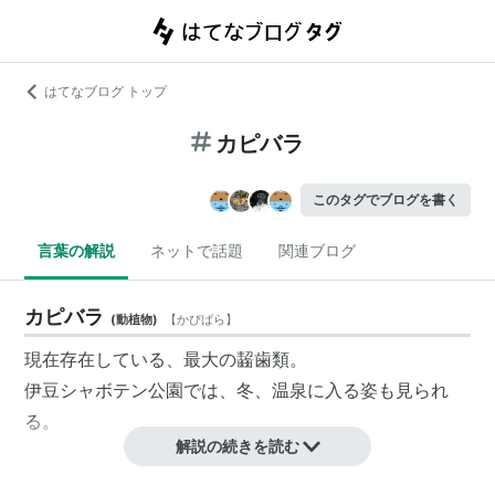
はてなブログ トップ
カピバラ
このタグでブログを書く
言葉の解説
ネットで話題
関連ブログ
カピバラ
(
動植物
)
【
かぴばら
】
現在存在している、最大の齧歯類。
伊豆シャボテン公園では、冬、温泉に入る姿も見られ
る。
解説の続きを読む