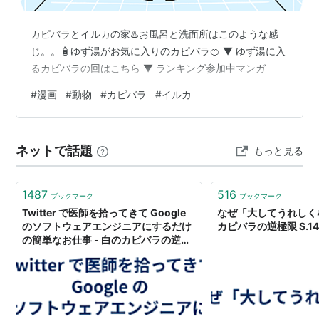
カピバラとイルカの家♨️お風呂と洗面所はこのような感
じ。。🧴ゆず湯がお気に入りのカピバラ🍊 ▼ ゆず湯に入
るカピバラの回はこちら ▼ ランキング参加中マンガ
#
漫画
#
動物
#
カピバラ
#
イルカ
ネットで話題
もっと見る
1487
516
ブックマーク
ブックマーク
Twitter で医師を拾ってきて Google
なぜ「大してうれしくな
のソフトウェアエンジニアにするだけ
カピバラの逆極限 S.14
の簡単なお仕事 - 白のカピバラの逆極
限 S.144-3