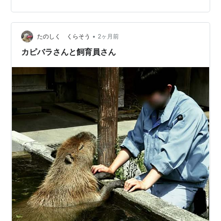
•
たのしく くらそう
2ヶ月前
カピバラさんと飼育員さん