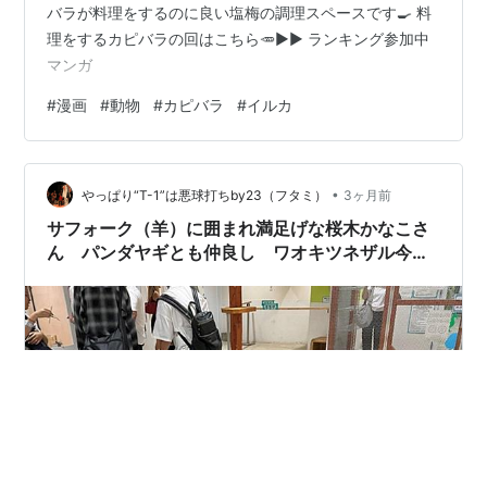
バラが料理をするのに良い塩梅の調理スペースです🍳 料
理をするカピバラの回はこちら🥕▶▶ ランキング参加中
マンガ
#
漫画
#
動物
#
カピバラ
#
イルカ
•
やっぱり“T-1”は悪球打ちby23（フタミ）
3ヶ月前
サフォーク（羊）に囲まれ満足げな桜木かなこさ
ん パンダヤギとも仲良し ワオキツネザル今回
もかなこさんの肩に乗る まさかの2回目の訪
問 アニタッチ東京ドームシティ