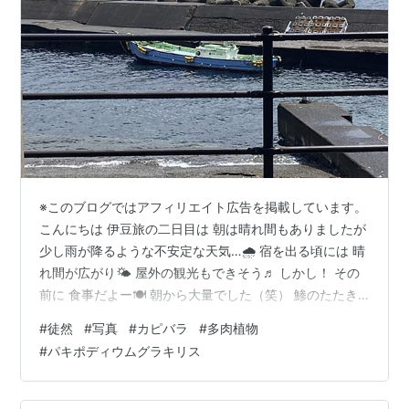
※このブログではアフィリエイト広告を掲載しています。
こんにちは 伊豆旅の二日目は 朝は晴れ間もありましたが
少し雨が降るような不安定な天気…🌧️ 宿を出る頃には 晴
れ間が広がり🌤️ 屋外の観光もできそう♬ しかし！ その
前に 食事だよー🍽️ 朝から大量でした（笑） 鯵のたたき
かま焼き なめろう イカの姿焼き🦑 ご飯🍚5杯食べて 満足
#
徒然
#
写真
#
カピバラ
#
多肉植物
でしたYO‼️ 宿を出てから 朝市、シャボテン公園と 伊豆
#
パキポディウムグラキリス
を堪能しました♬ 写真は大量なので… こんな感じで シャ
ボテンや動物との触れ合い🫶 最高でした😍 特にカピバラ
にエサやりできて 大満足でした👍 ランキング参加中雑