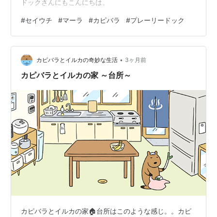
ドックさんにもこんにちは。
#
セイウチ
#
マーラ
#
カピバラ
#
プレーリードック
•
カピバラとイルカの奇妙な生活
3ヶ月前
カピバラとイルカの家 ～台所～
カピバラとイルカの家🏠台所はこのような感じ。。カピ