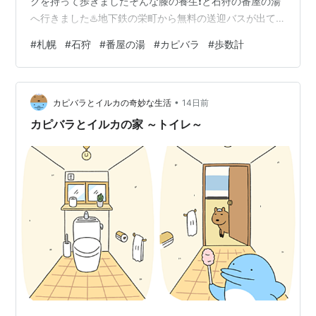
クを持って歩きましたそんな膝の養生❗と石狩の番屋の湯
へ行きました♨️地下鉄の栄町から無料の送迎バスが出て
います 1時間ぐらいで到着です フロント前には温泉に入
#
札幌
#
石狩
#
番屋の湯
#
カピバラ
#
歩数計
るカピバラの湯姫ちゃんがいます今日は入浴シーンは見
られませんでした ゆっくりお湯に浸かり膝を養生しまし
た今晩はそんなに腫れてきていません明日はもっと良く
•
なっているかしら😊番屋の湯の裏側は海水浴場になって
カピバラとイルカの奇妙な生活
14日前
いますスマホで気温をチェックしたら石狩22度で、風が
カピバラとイルカの家 ～トイレ～
強くてちょっと冷たい風、、でしたが、…