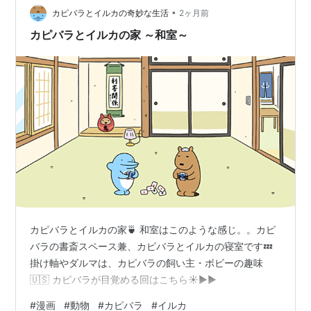
談・日記を書きたい人のグループ ランキング…
•
カピバラとイルカの奇妙な生活
2ヶ月前
カピバラとイルカの家 ～和室～
カピバラとイルカの家🍵 和室はこのような感じ。。カピ
バラの書斎スペース兼、カピバラとイルカの寝室です💤
掛け軸やダルマは、カピバラの飼い主・ボビーの趣味
🇺🇸 カピバラが目覚める回はこちら☀️▶▶
#
漫画
#
動物
#
カピバラ
#
イルカ