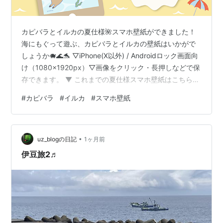
カピバラとイルカの夏仕様🌺スマホ壁紙ができました！
海にもぐって遊ぶ、カピバラとイルカの壁紙はいかがで
しょうか🐗🌊🐬 ▽iPhone(X以外) / Androidロック画面向
け（1080×1920px）▽画像をクリック・長押しなどで保
存できます。 ▼ これまでの夏仕様スマホ壁紙はこちら
▼
#
カピバラ
#
イルカ
#
スマホ壁紙
•
uz_blogの日記
1ヶ月前
伊豆旅2♬