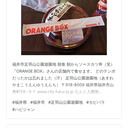
福井市足羽山公園遊園地 朝食 朝からソースカツ丼（笑）
『ORANGE BOX』さんの店舗内で食せます。 どのテンポ
だったかは忘れました（汗） 足羽山公園遊園地（あすわ
やまこうえんゆうえんち） 〒918-8009 福井県福井市山
奥町58−９７ www.city.fukui.lg.jp なんと入園無
料・・・。 先日のレッサーパンダと言い、福井市は太っ
#
福井県
#
福井市
#
足羽山公園遊園地
#
カピバラ
腹ですね。 本日は天候もよく。 『アヒル』 『ポニー』
#
ハピジャン
ロクさんとトモさん 『ロバ』に『ヤギ』 『ヒツジ』
『ハピジャン：Happy Jungle』 ここにカピバラさんた
ちがいます。 「カピバラにササの葉をあげてみよう」