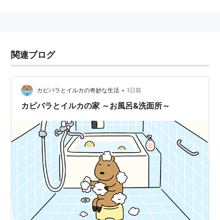
関連語 リスト::動物
関連ブログ
•
カピバラとイルカの奇妙な生活
1日前
カピバラとイルカの家 ～お風呂&洗面所～