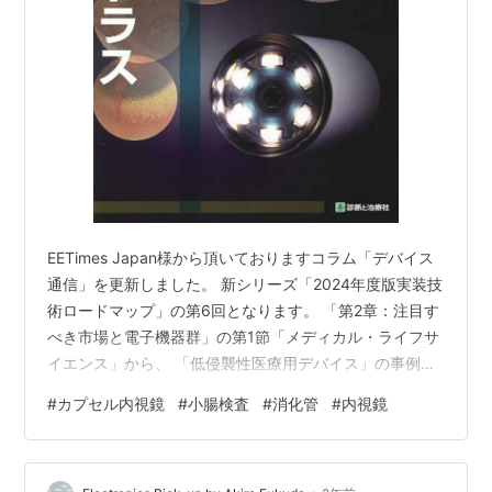
EETimes Japan様から頂いておりますコラム「デバイス
通信」を更新しました。 新シリーズ「2024年度版実装技
術ロードマップ」の第6回となります。 「第2章：注目す
べき市場と電子機器群」の第1節「メディカル・ライフサ
イエンス」から、 「低侵襲性医療用デバイス」の事例
「カプセル内視鏡」部分です。 eetimes.itmedia.co.jp 前
#
カプセル内視鏡
#
小腸検査
#
消化管
#
内視鏡
回はロードマップ本体から前半部分（カプセル内視鏡の
仕組みと検査手順）をご報告しました。 今回はカプセル
内視鏡の課題と将来展望です。 患者にとっては理想的と