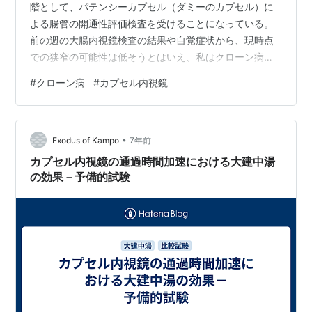
階として、パテンシーカプセル（ダミーのカプセル）に
よる腸管の開通性評価検査を受けることになっている。
前の週の大腸内視鏡検査の結果や自覚症状から、現時点
での狭窄の可能性は低そうとはいえ、私はクローン病の
患者であるので、カプセル内視鏡で検査を受けるなら、
#
クローン病
#
カプセル内視鏡
この開通性評価検査は避けて通ることができない。 検査
は前日の夕食から準備に入る。夕食に消化の良い物を摂
り、22時以降は食べ物だけでなく水分も摂らないように
•
する。カプセルを飲んだ後も2時間は飲食禁止なので、22
Exodus of Kampo
7年前
時以降は12時間以上何も口にすることができないという
カプセル内視鏡の通過時間加速における大建中湯
ことだ。 朝起きて水を飲めないというの…
の効果－予備的試験