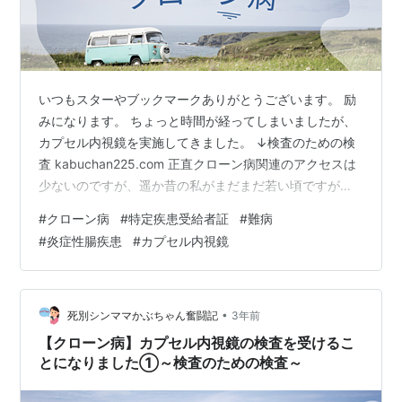
いつもスターやブックマークありがとうございます。 励
みになります。 ちょっと時間が経ってしまいましたが、
カプセル内視鏡を実施してきました。 ↓検査のための検
査 kabuchan225.com 正直クローン病関連のアクセスは
少ないのですが、遥か昔の私がまだまだ若い頃ですが自
分が困った時に検索がヒットしなくて困った事があった
#
クローン病
#
特定疾患受給者証
#
難病
ので(;^_^A 未来の困った誰かの為に、残しておきたいと思
#
炎症性腸疾患
#
カプセル内視鏡
います。 検査したという内容だけなので、そんなに長く
ないです。 お付き合いいただけると助かります。 予備検
査をして、問題がなかったので本検査となりました。 ま
ず体にペタペタ貼り付けました。 そこからコードが伸び
•
死別シンママかぶちゃん奮闘記
3年前
て機械に…
【クローン病】カプセル内視鏡の検査を受けるこ
とになりました①～検査のための検査～