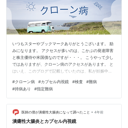
いつもスターやブックマークありがとうございます。 励
みになります。 アクセスが多いのは、こかぶの発達障害
と株主優待や米国債なのですが・・・。 こうやって少し
ではありますが、クローン病のアクセスがあります。 と
はいえ、このブログで記載していたのは、私が妊娠中の
事だけでした。 kabuchan225.com 今はわかりません
#
クローン病
#
カプセル内視鏡
#
検査
#
難病
が、私が病気になった２０年以上前は病気のコミュニテ
#
持病あり
#
指定難病
ィとかって限られていました。 〇〇県患者会みたいな感
じばかりでした。 デジタルじゃなくてアナログでした。
当時はSNSとかも今ほど活発じゃなかったですし、患者
も全国に２万人いなかったから出会う事は難しかったで
•
医師の僕が潰瘍性大腸炎になって調べたこと
4年前
す。 そういったこと…
潰瘍性大腸炎とカプセル内視鏡