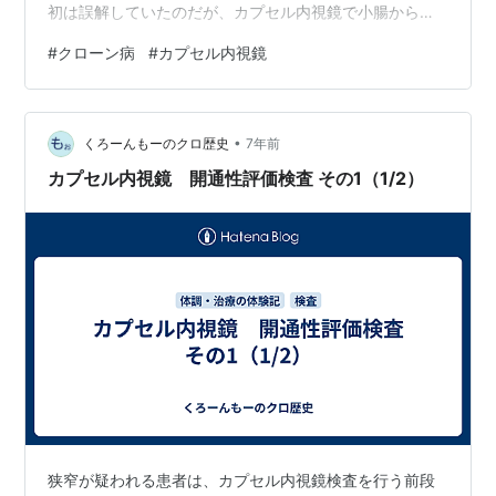
初は誤解していたのだが、カプセル内視鏡で小腸から大
腸まですべてを見られるわけではなく、見る箇所により
#
クローン病
#
カプセル内視鏡
「小腸カプセル内視鏡」、「大腸カプセル内視鏡」とい
う別々の検査になる。撮影枚数がかなり多い（メドトロ
ニック社のHPによると約5万枚）ため、すべてを撮影す
•
るにはカプセル内のバッテリー容量が足りないようだ
くろーんもーのクロ歴史
7年前
（日本消化器内視鏡学会HP "カプセル内視鏡で消化管す
カプセル内視鏡 開通性評価検査 その1（1/2）
べてを観察できますか？"）。 また、大量の画…
狭窄が疑われる患者は、カプセル内視鏡検査を行う前段