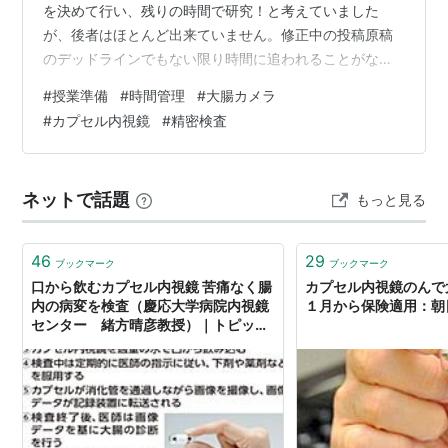
を決めて行い、残りの時間で研究！と考えていました
が、後者はほとんど出来ていません。修正中の投稿原稿
のデッドラインでもない限り時間に追われることがない
ため、どうしても後回しになってしまいます。 人間ドッ
#
授業準備
#
時間管理
#
大腸カメラ
クの腫瘍マーカーの値で引っかかり、先日大腸内視鏡検
#
カプセル内視鏡
#
精密検査
査を受けましたが、腸が曲がっていて奥まで入らず、下
半分しか観察出来ませんでした。途中から鎮静剤が効い
ていたようですが、最初の方は非常に痛かったです。そ
ネットで話題
もっと見る
こで、大腸カプセル内視鏡と呼ばれる、カプセルを飲み
込んでモニターする検査を受けることになりました。…
46
29
ブックマーク
ブックマーク
口から飲むカプセル内視鏡 苦痛なく腸
カプセル内視鏡のん
内の病変を検査（慶応大学病院内視鏡
１月から保険適用：朝
センター 緒方晴彦教授）｜トピック
ス