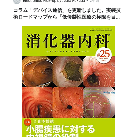
•
も言える検査方法なのですが、現状は検査費用が高額で
Electronics Pick-up by Akira Fukuda
2年前
あるほか、多くの課題を抱えています。詳しくは記…
コラム「デバイス通信」を更新しました。実装技
術ロードマップから「低侵襲性医療の極限を目指
すカプセル内視鏡」