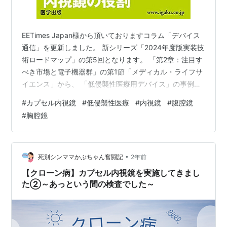
EETimes Japan様から頂いておりますコラム「デバイス
通信」を更新しました。 新シリーズ「2024年度版実装技
術ロードマップ」の第5回となります。 「第2章：注目す
べき市場と電子機器群」の第1節「メディカル・ライフサ
イエンス」から、 「低侵襲性医療用デバイス」の事例
「カプセル内視鏡」部分です。eetimes.itmedia.co.jp 低
#
カプセル内視鏡
#
低侵襲性医療
#
内視鏡
#
腹腔鏡
侵襲性医療の定義や代表例としての内視鏡・腹腔鏡など
#
胸腔鏡
を説明し、 そこからカプセル内視鏡の説明へと進んでお
ります。 カプセル内視鏡の課題や将来性などは次回にご
報告する予定です。お手すきのときにでも、記事を眺め
ていただけると筆者が喜びます。 消化器内科 第2…
•
死別シンママかぶちゃん奮闘記
2年前
【クローン病】カプセル内視鏡を実施してきまし
た②～あっという間の検査でした～