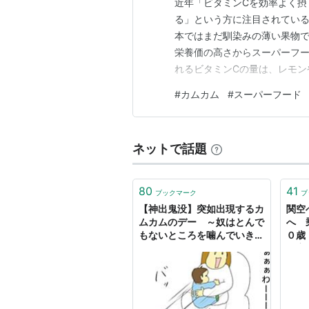
近年「ビタミンCを効率よく摂
る」という方に注目されている
本ではまだ馴染みの薄い果物で
栄養価の高さからスーパーフー
れるビタミンCの量は、レモン
に、ポリフェノールなどの抗
#
カムカム
#
スーパーフード
労回復、ダイエットサポートな
は、そんなカムカムの魅力につ
ネットで話題
80
41
ブックマーク
ブ
【神出鬼没】突如出現するカ
関空
ムカムのデー ～奴はとんで
へ 
もないところを噛んでいきま
０歳
した～ - きままなあさこ
（産経
ース