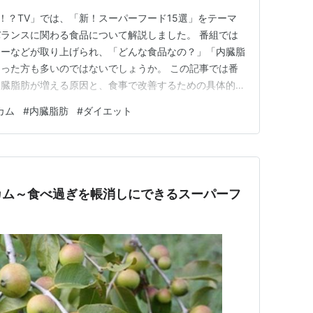
か！？TV」では、「新！スーパーフード15選」をテーマ
ランスに関わる食品について解説しました。 番組では
ヒーなどが取り上げられ、「どんな食品なの？」「内臓脂
った方も多いのではないでしょうか。 この記事では番
内臓脂肪が増える原因と、食事で改善するための具体的な
ンマでっか！？TV】内臓脂肪対策に関係するスーパーフ
カム
#
内臓脂肪
#
ダイエット
スーパーフードはどんな食材？ 内臓脂肪が増える原因と
脂肪をため込みやす…
カム～食べ過ぎを帳消しにできるスーパーフ