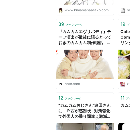
www.kimamanaasako.com
h
39
19
ブックマーク
ブ
『カムカムエヴリバディ』チ
Cafe
ーフ演出が最後に語るとって
Co
おきのカムカム制作秘話｜
リン
NHK広報局
ねバ
ス 16
ター
note.com
x-
12
11
ブックマーク
ブ
“カムカムおじさん”追田さん
カム
にＪＲ西が感謝状…対策強化
で外国人の乗り間違え激減
「最高の結果」 - 産経
WEST