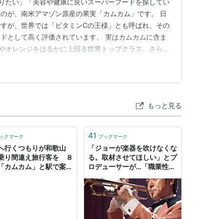
りたい」「美容や健康に良いスーパーフードを探してい
のが、南米アマゾン原産の果実「カムカム」です。 日
すが、世界では「ビタミンCの王様」とも呼ばれ、その
ドとして高く評価されています。 実はカムカムに含ま
やオレンジをはるかに上回る世界トップクラス。さら
酸化成分も豊富に含まれており、美肌や免疫力アップ、疲
ど、さまざまな健康効果が期待されています。 今回
いて詳しく解説していきます。 …
もっと見る
41
ックマーク
ブックマーク
へ行くつもりが和歌山
「ジョーが楽器を吹けなくな
乗り間違え旅行客を ８
る。取材させてほしい」とプ
「カムカム」と駅で案内
ロデューサーが…「職業性ジ
新聞） - Yahoo!ニュ
ストニア」を発症した元サッ
クス奏者が、『カムカム』の
音楽を手がけるまで | 文春オ
ンライン