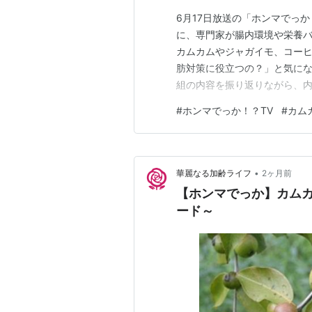
6月17日放送の「ホンマでっ
に、専門家が腸内環境や栄養バ
カムカムやジャガイモ、コー
肪対策に役立つの？」と気にな
組の内容を振り返りながら、
ポイントを解説します。 【ホ
#
ホンマでっか！？TV
#
カム
ードの要点 番組で紹介された
は 原因1：腸内環境の乱れが
•
華麗なる加齢ライフ
2ヶ月前
【ホンマでっか】カム
ード～