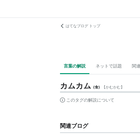
はてなブログ トップ
言葉の解説
ネットで話題
関
カムカム
(
食
)
【
かむかむ
】
このタグの解説について
関連ブログ