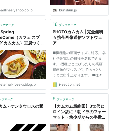
eadlines.yahoo.co.jp
bunshun.jp
16
ックマーク
ブックマーク
 Spring
PHOTOカムカム | 完全無料
meCome（カフェ スプ
☆携帯画像送信ソフトウェ
グ カムカム）豆腐つく
ア
ーグ カムカムジュー
■機種別の画面サイズに対応。 各
 : Eternal Rose （エ
社携帯電話の機種を選択できま
ナルローズ）
す。 機種ごとにぴったりの高画
質画像がマウス だけであっとい
うまに出来上がります。 ■様々な
画像エフェクト、フレーム。 ワ
eternal-rose-x.blog.jp
i-section.net
ンタッチで画像にエフェクト効果
をかける 事ができます！フレー
ムも充実、ひと味 違った待ち受
9
ックマーク
ブックマーク
け画面が作れます。 ■文字入力機
カム - ケンタウロスの鬣
【カムカム最終回】3世代ヒ
能 ...
ロイン故に「朝ドラのフォー
マット・幼少期からの半世を
描く」を3回繰り返した『カ
ムカムエヴリバディ』 -