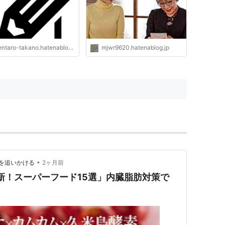
Junk-weed’s blog
ntaro-takano.hatenablog.com
mjwr9620.hatenablog.jp
•
を追いかける
2ヶ月前
新！スーパーフード15選」内臓脂肪対策で