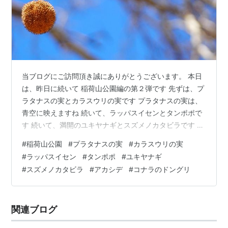
当ブログにご訪問頂き誠にありがとうございます。 本日
は、昨日に続いて 稲荷山公園編の第２弾です 先ずは、プ
ラタナスの実とカラスウリの実です プラタナスの実は、
青空に映えますね 続いて、ラッパスイセンとタンポポで
す 続いて、満開のユキヤナギとスズメノカタビラです ラ
ストは、アカシデとコナラのドングリです 本日は以上で
#
稲荷山公園
#
プラタナスの実
#
カラスウリの実
す 最後までご覧いただき誠にありがとうございます。
#
ラッパスイセン
#
タンポポ
#
ユキヤナギ
#
スズメノカタビラ
#
アカシデ
#
コナラのドングリ
関連ブログ