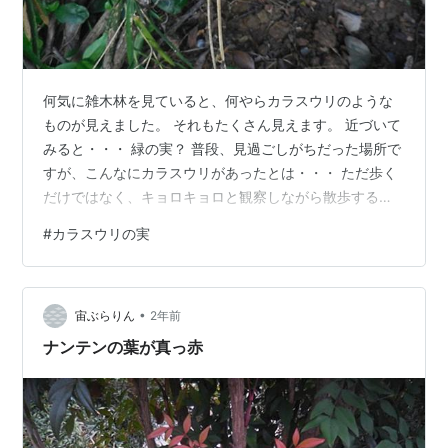
何気に雑木林を見ていると、何やらカラスウリのような
ものが見えました。 それもたくさん見えます。 近づいて
みると・・・ 緑の実？ 普段、見過ごしがちだった場所で
すが、こんなにカラスウリがあったとは・・・ ただ歩く
だけではなく、キョロキョロと観察しながら散歩する方
が、いろいろなモノを発見できそうです。
#
カラスウリの実
•
宙ぶらりん
2年前
ナンテンの葉が真っ赤