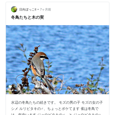
•
日向ぼっこⅡ
7ヶ月前
冬鳥たちと木の実
水辺の冬鳥たちの続きです。 モズの男の子 モズの女の子
シメ ルリビタキの♂、ちょっとボケてます 雀は冬鳥で
は、年中います ジョウビタキの♂、と ジョウビタキの♀