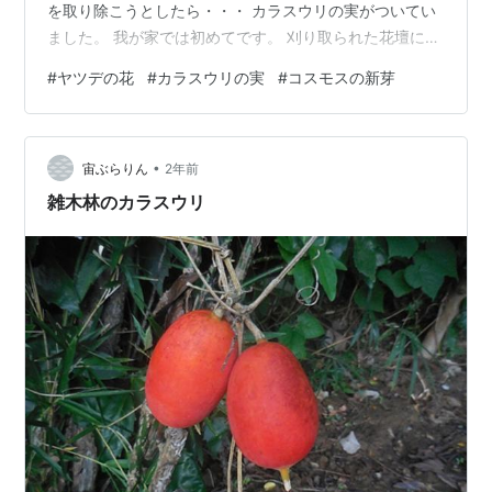
を取り除こうとしたら・・・ カラスウリの実がついてい
ました。 我が家では初めてです。 刈り取られた花壇に、
小さな芽が・・・ コスモスです。 あちこちに・・・ こ
#
ヤツデの花
#
カラスウリの実
#
コスモスの新芽
れが育って、来秋、奇麗に花を咲かせるのでしょうね。
•
宙ぶらりん
2年前
雑木林のカラスウリ