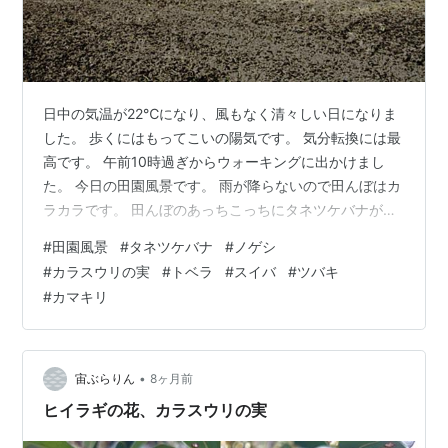
日中の気温が22℃になり、風もなく清々しい日になりま
した。 歩くにはもってこいの陽気です。 気分転換には最
高です。 午前10時過ぎからウォーキングに出かけまし
た。 今日の田園風景です。 雨が降らないので田んぼはカ
ラカラです。 田んぼのあっちこっちにタネツケバナが咲
いています。 冬がもっと寒かった時代、３月頃にタネツ
#
田園風景
#
タネツケバナ
#
ノゲシ
ケバナが咲くと農家では種もみを冷やす習慣がありまし
#
カラスウリの実
#
トベラ
#
スイバ
#
ツバキ
た。 農道の縁にノゲシが咲いております。 花の少ない今
#
カマキリ
の時期、ノゲシが一番元気です。 枯れ草が生い茂ってい
る中に、太陽に照らされて真っ赤なカラスウリの実が輝
いでいました。 林の縁に、トベラの赤い実が顔をのぞか
せていてきれいでした。 農…
•
宙ぶらりん
8ヶ月前
ヒイラギの花、カラスウリの実