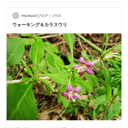
黒い物体。 近づいてみると、黒い蜘蛛でした。 じっとし
ていたので死んでいるのかと思って、突っついてみたら
スタスタと逃げていきました。 こんな風に道路にじっと
•
miyotyaのブログ
2年前
しているから轢かれてしまうので…
ウォーキング＆カラスウリ