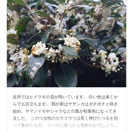
近所ではヒイラギの花が咲いています。 白い色は遠くか
らでも目立ちます。 我が家はサザンカはボチボチと咲き
始め、ヤマノイモやシャラなどの葉が枯葉色になってき
ました。 このつる性のカラスウリは長く伸びたつるを切
って集めたもの。 リースに使ったら色鮮やかでしょう
ね。