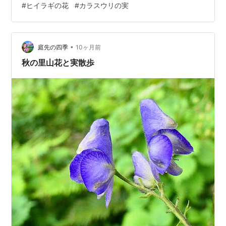
#
ヒイラギの花
#
カラスウリの実
•
庭先の四季
10ヶ月前
秋の里山花と実散歩