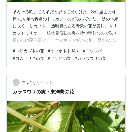
そろそろ咲いてる頃だと思って出かけた、秋の里山の林
床 に今年も青紫のトリカブトのが咲いていた。 秋の林床
に咲くトリカブト。 透明感のある青紫の花が美しいトリ
カブトですが・・ 植物界最強の毒を持つ毒花なので取り
扱いには要注意です！ ヤマホトトギスの花。 夏のなごり
の網ホウズキ。 秋の野に咲くミゾソバの花。 紫色に色づ
#
トリカブトの花
#
ヤマホトトギス
#
ミゾソバ
いたコムラサキの実。 アケビの実。 カラスウリの赤い
#
コムラサキの実
#
アケビの実
#
カラスウリの実
実。
•
宙ぶらりん
1年前
カラスウリの実・東洋蘭の花