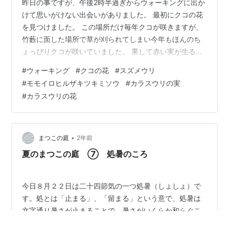
昨日の事ですが、午後2時半過ぎからウォーキングに出か
けて思いがけない出会いがありました。 最初にクコの花
を見つけました。 この場所だけ毎年クコが咲きますが、
竹藪に面した場所で草が刈られてしまい今年もほんのち
ょっぴりクコが咲いていました。 果して赤い実が生るの
を見届けられるか気掛かりです。 因みにクコの実は料理
#
ウォーキング
#
クコの花
#
スズメウリ
にも使われ、薬用にも用いられております。 スズメウリ
#
モモイロヒルザキツキミソウ
#
カラスウリの実
の実を見つけました。 この実は熟すとパール色になって
#
カラスウリの花
良く目立ちます。 草地に、モモイロヒルザキツキミソウ
が１輪だけ咲いていました。 この場所はオシロイバナや
様々な野草が咲きほこり、楽しみに時々立ち寄る場所で
もあります。 近くの草藪にカラス…
•
まつこの庭
2年前
夏のまつこの庭 ⑦ 処暑のころ