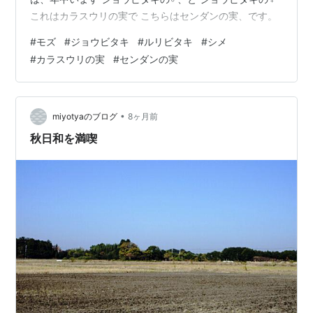
これはカラスウリの実で こちらはセンダンの実、です。
#
モズ
#
ジョウビタキ
#
ルリビタキ
#
シメ
#
カラスウリの実
#
センダンの実
•
miyotyaのブログ
8ヶ月前
秋日和を満喫