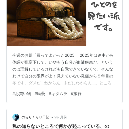
今週のお題「買ってよかった2025」 2025年は途中から
体調が乱高下して、いやもう自分が血液疾患だ、という
のは理解しているけれども自覚できていなくて、そんな
わけで自分の限界がよく見えていない発症から５年目の
冬です。ダメだ…わからん…未だにわからん…。ところで
慢性貧血って眠いのね…。 というわけでしたが、自覚が
#
お買い物
#
民藝
#
キタムラ
#
旅行
あまりないのも相まって、今年はあちこち行ってきまし
た。愛知・大分（湯布院）・東京・アメリカ（ハワ
イ）・鳥取。自分的にはかなり頑張った。 各地回らせて
•
いただきましたので、あちこちでいろんなお買い物もし
のらりくらり日記
9ヶ月前
たのですが、そんな中、私の生活を素敵に支えてくれて
私の知らないところで何かが起こっている、の