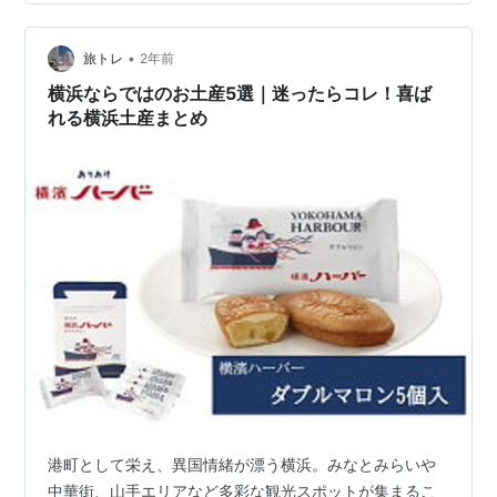
一覧 6. お名前シールだけじゃない！便利なスタンプも 7.
算数セット専用シールも！極小アイテム…
•
旅トレ
2年前
横浜ならではのお土産5選｜迷ったらコレ！喜ば
れる横浜土産まとめ
港町として栄え、異国情緒が漂う横浜。みなとみらいや
中華街、山手エリアなど多彩な観光スポットが集まるこ