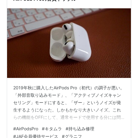
2019年秋に購入したAirPods Pro（初代）の調子が悪い。
「外部音取り込みモード」、「アクティブノイズキャン
セリング」モードにすると、「ザー」というノイズが発
生するようになった。しかもかなり大きいノイズ。これ
らの機能をOFFにして、通常モードで使用する分には問
題はない。でもこのまま使い続けるのも、いかがなもの
#
AirPodsPro
#
キタムラ
#
持ち込み修理
かとAppleのサイトから「持ち込み修理依頼の予約」を
#
JAF会員優待サービス
#
グラニフ