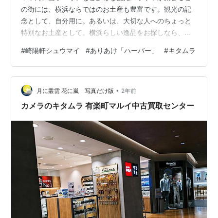
の街には、横浜ならではのお土産も豊富です。観光の記
念として、自分用に。あるいは、大切な人へのちょっと
特別なお土産として。横浜らしい逸品をお探しなら、今
回ご紹介する5つは特におすすめです！伝統を感じられる
#
崎陽軒シュウマイ
#
ありあけ「ハーバー」
#
キタムラ
ものから、最新のトレンドまで、これを読めば「どれを
買えばいいか分からない…」なんて迷う心配もありませ
ん。さっそく横浜の魅力が詰まったお土産を見ていきま
•
しょう。 横浜ならではのお土産5選 １．ありあけ「ハー
月に叢雲 花に嵐 写真だけ版
2年前
バー」 横浜のお菓子といえば「ハーバー」を思い浮かべ
カメラのキタムラ 有楽町マルイ中古買取センター
る人も多いのではないでしょうか？しっとりし…