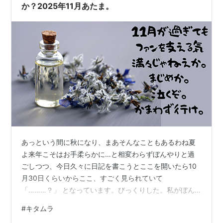
いる「今年のお買い物たち」をご紹介します…
か？2025年11月あたま。
あっという間に秋になり、まあそんなこともあるわね夏
よ来年こそはお手柔らかに…と相変わらずぼんやりと過
ごしつつ、今日久々に日記を書こうとここを開いたら10
月30日くらいからここ、すごく見られていて
「………？」 となっています。びっくりした。私がぼん
やりとキンモクセイの香りを嗅いでいる間に一体何があ
#
キタムラ
ったんだ。目的はなんだ。ここには私の欲望以外何もな