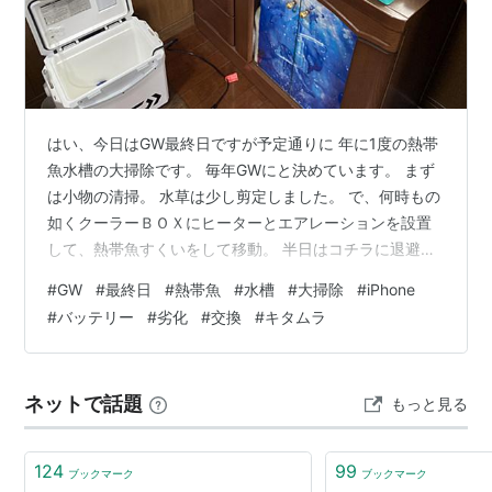
はい、今日はGW最終日ですが予定通りに 年に1度の熱帯
魚水槽の大掃除です。 毎年GWにと決めています。 まず
は小物の清掃。 水草は少し剪定しました。 で、何時もの
如くクーラーＢＯＸにヒーターとエアレーションを設置
して、熱帯魚すくいをして移動。 半日はコチラに退避し
てもらいます。 で、砂利の徹底清掃。 ゴシゴシと米を研
#
GW
#
最終日
#
熱帯魚
#
水槽
#
大掃除
#
iPhone
ぐように洗います。 結構、フンがこびり付いてるので毎
#
バッテリー
#
劣化
#
交換
#
キタムラ
年時間が掛かります。 で、修羅場＆佳境の映像ｗ 今日は
急遽、午後から予定が入ったので慌てています。 なんと
か綺麗にして、半日ほど水を落ち着かせます。 本当は明
ネットで話題
もっと見る
日に魚を入れたいんですが、まあ今日ブチ込みます＾
＾； 明日はもう会社なの…
124
99
ブックマーク
ブックマーク