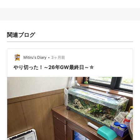
ッションブランド（バッグ、革製品）
７０年代に流行した「
ハマトラ
」のアイテムのひとつ
キタムラＫ２（株式会社キタムラ・ケイツウ）は親族の
経営する別会社で、商標権侵害で株式会社キタムラから
関連ブログ
訴えられたが、訴えは棄却された
•
Mitiru's Diary
3ヶ月前
*
リスト
：
リスト::ファッションブランド
やり切った！～26年GW最終日～☆
キタムラ
(
一般
)
【
きたむら
】
英文表記：Kitamura Co., Ltd.
証券コード：2719
株式会社
キタムラ
は、
神奈川県
横浜市
港北区
新横浜
に本
社があり、全国に「
カメラのキタムラ
」を展開するカメ
ラ店チェーン。こども写真館「
スタジオマリオ
」などの
事業も行っている。