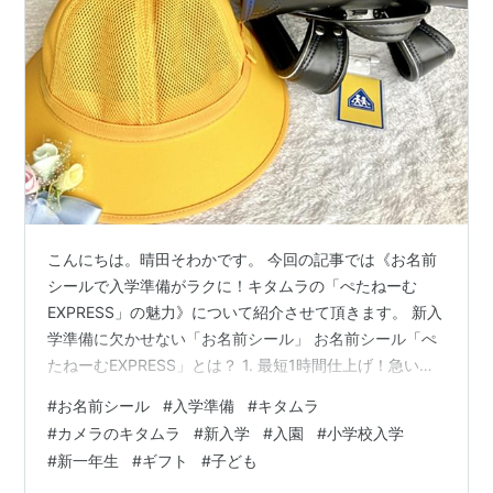
こんにちは。晴田そわかです。 今回の記事では《お名前
シールで入学準備がラクに！キタムラの「ぺたねーむ
EXPRESS」の魅力》について紹介させて頂きます。 新入
学準備に欠かせない「お名前シール」 お名前シール「ぺ
たねーむEXPRESS」とは？ 1. 最短1時間仕上げ！急いで
いても安心 2. 剥がして貼るだけ！超時短でお名前付け完
#
お名前シール
#
入学準備
#
キタムラ
了 3. デザインが豊富！子どもが喜ぶ280パターン以上 4.
#
カメラのキタムラ
#
新入学
#
入園
#
小学校入学
入園・入学に必要なアイテムを幅広くカバー 5. お得なセ
#
新一年生
#
ギフト
#
子ども
ットなら、まとめ買いでさらにお得！ 📌 おすすめセット