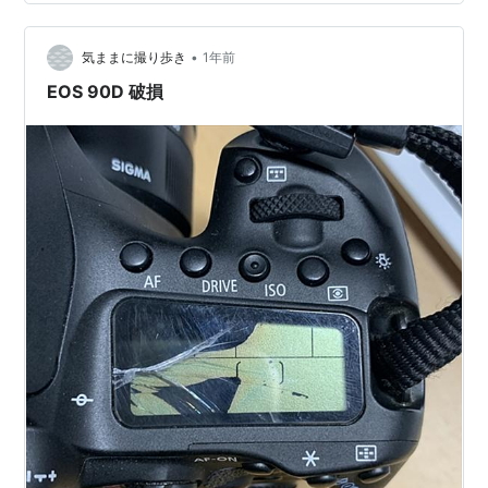
いぞ！ しかしホント何なのか。 思い当たる節がV6さん
のアニバーサリーしかない。というわけで、 V6さん30
•
周年おめでとうございますサブスク敬遠してたけど
気ままに撮り歩き
1年前
（「その理由は、私の中の音楽は大変価値あるものなの
EOS 90D 破損
で！」と力説したことがあるが、今まで誰にもわかっ…