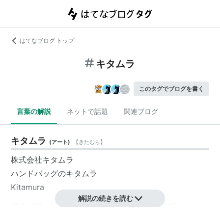
はてなブログ トップ
キタムラ
このタグでブログを書く
言葉の解説
ネットで話題
関連ブログ
キタムラ
(
アート
)
【
きたむら
】
株式会社キタムラ
ハンドバッグのキタムラ
Kitamura
解説の続きを読む
明治創業、「Ｋ」のマークで知られる横浜元町発のファ