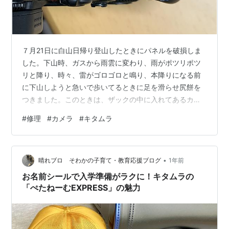
７月21日に白山日帰り登山したときにパネルを破損しま
した。下山時、ガスから雨雲に変わり、雨がポツリポツ
リと降り、時々、雷がゴロゴロと鳴り、本降りになる前
に下山しようと急いで歩いてるときに足を滑らせ尻餅を
つきました。このときは、ザックの中に入れてあるカメ
ラはなんともないだろうと思っていました。 家に帰って
#
修理
#
カメラ
#
キタムラ
から見てみると、液晶パネルがしっかり割れていまし
た。電源は入り、AFも動くし、カードにちゃんと書き込
みますが、シャッター速度やISOなどは全く見られない状
•
態。これでは使い物にならないので、キタムラに修理依
晴れブロ そわかの子育て・教育応援ブログ
1年前
頼をかけました。 修理依頼をしてから約2週間後、修理
お名前シールで入学準備がラクに！キタムラの
見積もりがメールで届きました。カメラだけ…
「ぺたねーむEXPRESS」の魅力