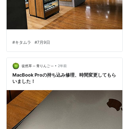
#
キタムラ
#
7月9日
•
徒然草 ─ 青りんご ─
2年前
MacBook Proの持ち込み修理、時間変更してもら
いました！