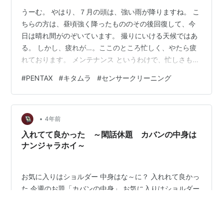
うーむ。 やはり、７月の頭は、強い雨が降りますね。 こ
ちらの方は、昼頃強く降ったもののその後回復して、今
日は晴れ間がのぞいています。 撮りにいける天候ではあ
る。 しかし、疲れが…。ここのところ忙しく、やたら疲
れております。 メンテナンス というわけで、忙しさもあ
って、カメラのメンテナンスを怠っていたので、この土
#
PENTAX
#
キタムラ
#
センサークリーニング
日のドン曇りの間にメンテナンスをしておきました。 セ
ンサーのクリーニングは、近くのキタムラに依頼。 セン
サーを自分で触るのは、なかなか満足いく結果にならな
•
い上に、リスクが高いので、お任せした方が良いという
4年前
判断になり、年1回～2回くらいの割合でメンテナンスに
入れてて良かった ～閑話休題 カバンの中身は
出しています。 今回は、だいぶ間…
ナンジャラホイ～