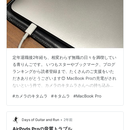
定年退職後2年経ち、相変わらず無職の日々を満喫してい
る青りんごです。 いつもスターやブックマーク、ブログ
ランキングから読者登録まで、たくさんのご支援をいた
だきありがとうございます😊 MacBook Proの充電がされ
ないという件で、カメラのキタムラさんへの持ち込み修
理を予約していた時刻を変更してもらいました。 Apple
#
カメラのキタムラ
#
キタムラ
#
MacBook Pro
のサポートさん、ありがとうございます。 その日の夕方
であれば、孫も帰っていることでしょうから、完璧で
す。 さらに、撮影会の運営さんにも会いに行けるかもで
•
す。 (^^) 現在のファイル利用量 16%。
Days of Guitar and Run
2年前
aoringo723.hatenablog.com
AirPods Proの音質トラブル