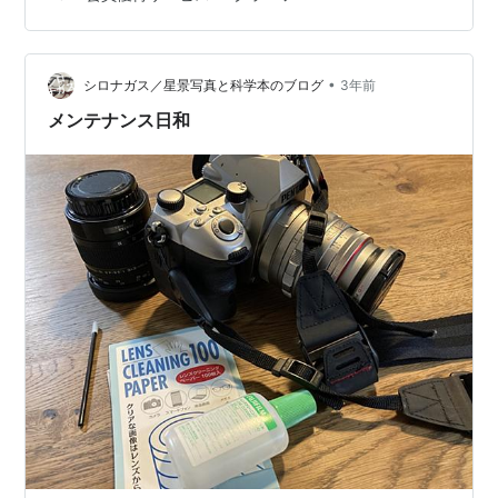
し、修理を依頼することにした。 持ち込んだ先はApple
Storeではなく、正規サービスプロバイダの「キタムラ」
店内で待つこと20分ほど。状況を調べてくれた店員か
ら、「右だけではなく、左からも少しノイズが出ていま
•
シロナガス／星景写真と科学本のブログ
3年前
す。バッテリー…
メンテナンス日和