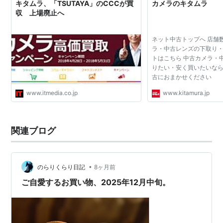
キタムラ、「TSUTAYA」のCCCが買
カメラのキタムラ
収 上場廃止へ
ネット中古トップへ 店舗
ラ・中古レンズの下取り
トはこちら 中古カメラ・
りたい・安く買いたいな
古におまかせください
www.itmedia.co.jp
www.kitamura.jp
関連ブログ
•
のらりくらり日記
8ヶ月前
ご自愛するお買い物、2025年12月中旬。