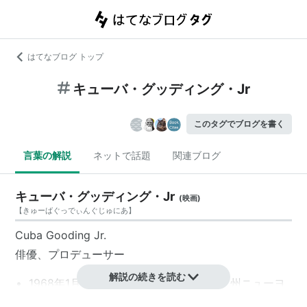
はてなブログ トップ
キューバ・グッディング・Jr
このタグでブログを書く
言葉の解説
ネットで話題
関連ブログ
キューバ・グッディング・Jr
(
映画
)
【
きゅーばぐっでぃんぐじゅにあ
】
Cuba Gooding Jr.
俳優、プロデューサー
解説の続きを読む
1968年1月2日、アメリカ／ニューヨーク州ニューヨ
ーク市ブロンクス生まれ