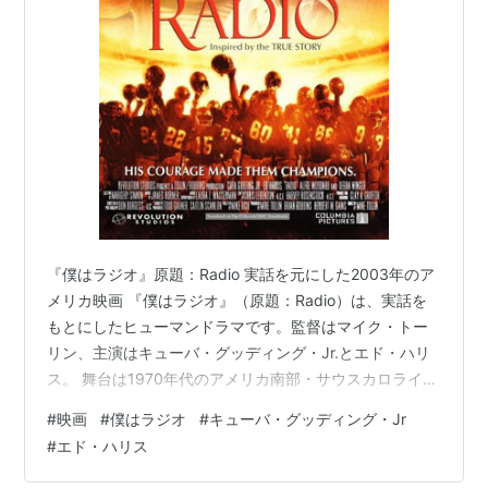
マッド・ファット・ワイフ
（2007）＜未＞ 出演
チャーリーと18人のキッズ in ブートキャンプ
（2007）＜未＞ 出演
アメリカン・ギャングスター
（2007） 出演
エンドゲーム 大統領最期の日
（2006） 出演
ダーティ・コップ
（2005）＜未＞ 出演
サイレンサー
（2005） 出演
ホーム・オン・ザ・レンジ／にぎやか農場を救え！
（2004）＜未＞ 声の出演
『僕はラジオ』原題：Radio 実話を元にした2003年のア
ファイティング・テンプテーションズ
（2003） 出演
メリカ映画 『僕はラジオ』（原題：Radio）は、実話を
僕はラジオ
（2003） 出演
もとにしたヒューマンドラマです。監督はマイク・トー
バナナ★トリップ
（2002）＜未＞ 出演
リン、主演はキューバ・グッディング・Jr.とエド・ハリ
スノー・ドッグ
（2002） 出演
ス。 舞台は1970年代のアメリカ南部・サウスカロライナ
ズーランダー
州。知的障害のある青年ジェームズ・ロバート・ケネデ
（2001） 出演
#
映画
#
僕はラジオ
#
キューバ・グッディング・Jr
ィは、いつもラジオを持ち歩いていることから「ラジ
ラットレース
（2001） 出演
#
エド・ハリス
オ」と呼ばれています。ある日、高校アメリカンフット
パール・ハーバー
（2001） 出演
ボール部のコーチ、ハロルド・ジョーンズは、いじめを