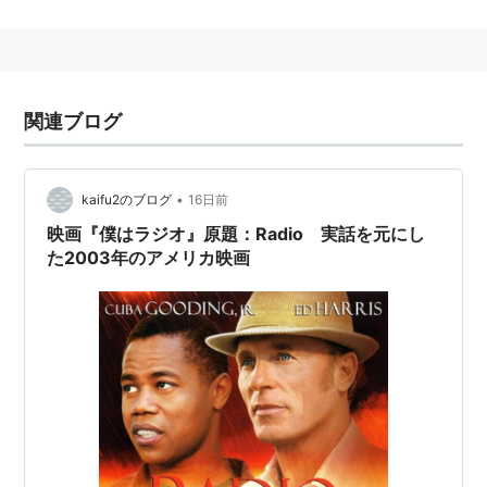
生名：Cuba M. Gooding Junior
身長：178 cm
主な作品
関連ブログ
大統領の執事の涙
（2013） 出演
クロス・オーバー
（2011）＜未＞ 出演
•
kaifu2のブログ
16日前
ハードワイヤー 奪われた記憶
（2009）＜未＞ 出演
映画『僕はラジオ』原題：Radio 実話を元にし
クロス・ゲーム
（2009）＜未＞ 出演
た2003年のアメリカ映画
奇跡の手
（2009）＜TVM＞ 出演
ソルジャー・ウルフ 合衆国の陰謀
（2009）＜未＞
出演
デビル・ハザード
（2009） 出演
ヒーロー・ウォンテッド
（2008）＜未＞ 出演
バトル・ライン
（2008）＜未＞ 出演
13歳のハゲ男
（2008）＜未＞ 出演、製作