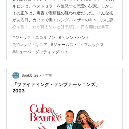
ルビンは、ベストセラーを連発する恋愛小説家。しかし
その正体は、毒舌で潔癖性の嫌われ者だった。そんな彼
がある日、カフェで働くシングルマザーのキャロルに恋
心を抱く。だが募る想いとは裏腹に、口を開けば暴言ば
かりで…。 2022年12月31日 23:59まで配信 恋愛小説家
#
ジャック・ニコルソン
#
ヘレン・ハント
Amazon GYAO 恋愛小説家 | 映画 | GYAO!ストア
#
グレッグ・キニア
#
ジェームズ・L・ブルックス
#
キューバ・グッディング・Jr
•
BookCites
4年前
「ファイティング・テンプテーションズ」
2003