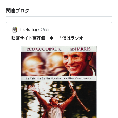
チルファクター
（2000） 出演
受けていたラジオを助けたことをきっかけに、チームの
関連ブログ
ザ・ダイバー
（2000） 出演
手伝いへ誘います 一般的に『僕はラジオ』は「障害者へ
の偏見を描いた感動作」と…
ハーモニーベイの夜明け
（1999） 出演
コンフェッション
（1998） 出演、製作
•
Laozi’s blog
2年前
奇蹟の輝き
（1998） 出演
映画サイト高評価 ◆ 「僕はラジオ」
恋愛小説家
（1997） 出演
ブレイクアウト
（1996）＜未＞ 出演
ザ・エージェント
（1996） 出演
代理人
（1995）＜未＞ 出演
ブラインド・ヒル
（1995）＜TVM＞ 出演
アウトブレイク
（1995） 出演
デイブレイク
（1993）＜未＞ 出演
ジャッジメント・ナイト
（1993） 出演
ア・フュー・グッドメン
（1992） 出演
ファイティング・キッズ
（1991） 出演
ボーイズ’ン・ザ・フッド
（1991） 出演