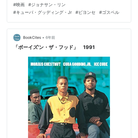
てリズムが悪く、カメラの位置も中途半端でずっと空気
#
映画
#
ジョナサン・リン
が重い。スベり散らかしているので段々冷静になってし
#
キューバ・グッディング・Jr
#
ビヨンセ
#
ゴスペル
まい、その間に何が駄目なのかじっくり考えてみたのだ
が、緩急がなくて終始テンポが一定であることが最大の
要因かもしれない。 ビヨンセをはじめ、フェイス・エヴ
ァンス、アンジー・ストーンらが出演し、ジャム＆ルイ
•
BookCites
6年前
スが関わっている音楽の方も、場の空気が悪…
「ボーイズ'ン・ザ・フッド」 1991