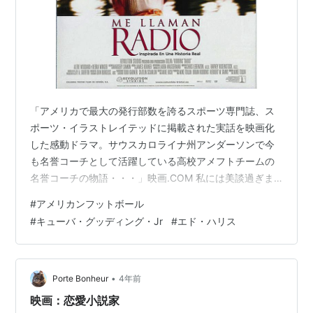
星の王子ニューヨークへ行く
（1988） 出演
冒険野郎マクガイバー
（1985-1992）＜TV＞ ゲスト
出演
アカデミー賞
「アメリカで最大の発行部数を誇るスポーツ専門誌、ス
受賞
ポーツ・イラストレイテッドに掲載された実話を映画化
ザ・エージェント
（1996） 助演男優賞
した感動ドラマ。サウスカロライナ州アンダーソンで今
も名誉コーチとして活躍している高校アメフトチームの
名誉コーチの物語・・・」映画.COM 私には美談過ぎま
す(笑)。 それでは・・・。 2003年 アメリカ 日本語吹替
#
アメリカンフットボール
あり
#
キューバ・グッディング・Jr
#
エド・ハリス
•
Porte Bonheur
4年前
映画：恋愛小説家