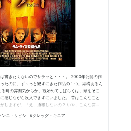
未＞ 出演
 出演
006） 出演
チダウン
（2006）＜未＞ 出演
（2006） 出演
ーズン
（2005） 出演
004） 出演
演
は書きたくないのでサラッと・・・。 2000年公開の作
（2002） 出演
あったのに、ず～っと観ずにきた作品の１つ。結構あるん
Vスター
（2002） 出演
なる町の雰囲気からか、観始めてしばらくは、頭をそこ
に感じながら没入できずにいました。 昔はこんなこと
がしますが、「え、通報しないの？ いや、こんな雰囲
001）＜未＞ 出演
でのろのろやって来た警官や保安官が、友人である加害者
出演
ァンニ・リビシ
#
グレッグ・キニア
」なんて考えてしまう。 海外ドラマなんかでよく見か
タイプの『田舎の保安官…
未＞ 出演