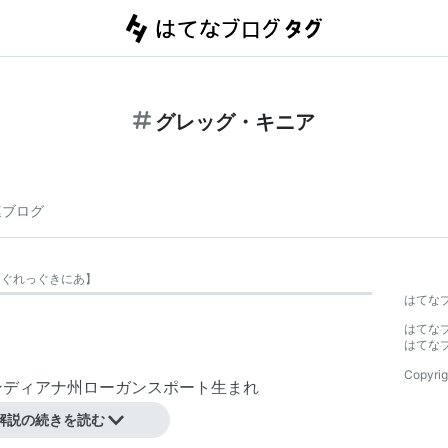
グレッグ・キニア
連ブログ
【
ぐれっぐきにあ
】
はてな
はてな
はてな
Copyrig
インディアナ州ローガンスポート生まれ
解説の続きを読む