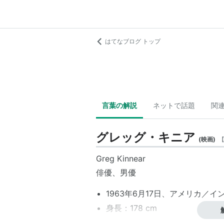
はてなブログ トップ
言葉の解説
ネットで話題
関
グレッグ・キニア
(
映画
)
Greg Kinnear
俳優、男優
1963年6月17日、アメリカ／
身長：178 cm