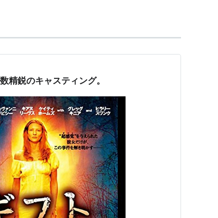
） 出演
低!?の視聴率バトルinニューヨーク
（2013）＜未
ft】少数精鋭のキャスティング。
（2011-2012）＜TV＞ ゲスト出演
ション
（2011）＜未＞ 出演
犯罪計画
（2011）＜未＞ 出演
TV＞ 出演
クト）な理由(ワケ）
（2011） 出演
出演
＜未＞ 出演
出演