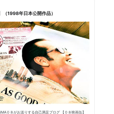
家】（1998年日本公開作品）
NMA０８がお送りする自己満足ブログ 【０８映画缶】