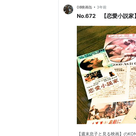
•
08映画缶
3年前
No.672 【恋愛小説
【週末息子と見る映画】のKO