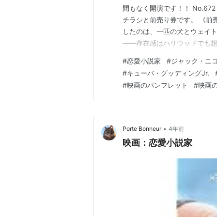
間もなく開演です！！ No.67
チラシと前売り券です。 《前
したのは、一匹の犬とウェイト
――存在感はハリウッドでも
日々】で共にオスカーを受賞し
#
恋愛小説家
#
ジャック・ニ
りに演技派としての本領発揮し
#
キューバ・グッディングJr.
切ない女心を描いた作品は、す
#
映画のパンフレット
#
映画
•
Porte Bonheur
4年前
映画：恋愛小説家