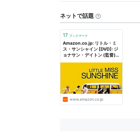
恋は負けない
（2000） 出演
ネットで話題
ミステリー・メン
（1999）＜未
ユー・ガット・メール
（1998）
17
恋愛小説家
（1997） 出演
ブックマーク
Amazon.co.jp: リトル・ミ
ゴッド・エージェント
（1996
ス・サンシャイン [DVD]: ジ
劇場版 ビーバス＆バットヘッド DO
ョナサン・デイトン (監督),
ヴァレリー・ファリス (監
スマイル・ライク・ユアーズ／
督), アビゲイル・ブレスリン
サブリナ
（1995） 出演
(出演), グレッグ・キニア (出
演), ポール・ダノ (出演), ア
ブランクマン・フォーエヴァー
ラン・アーキン (出演), ト
パパはキャリア・ウーマン／肉
ニ・コレット (出演), スティ
ーヴ・カレル (出演), マイケ
デリンジャー
（1990）＜TVM＞
www.amazon.co.jp
ル・アーント (脚本), アビゲ
マーダー・イン・ミシシッピ／
イル・ブレスリン
(Unknown): DVD
アカデミー賞
候補