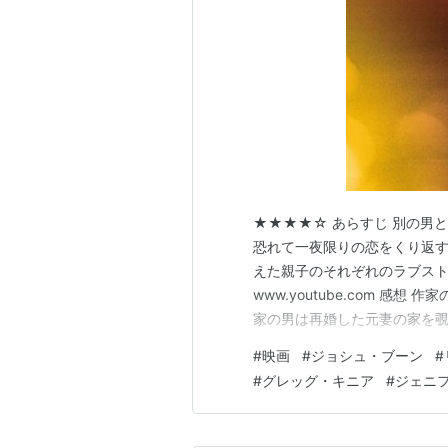
★★★★☆ あらすじ 別の男
恐れて一夜限りの恋をくり返
えた親子のそれぞれのラブストーリ
www.youtube.com 
家の男は再婚した元妻の家を
さだ。その娘は両親の離婚の
#
映画
#
ジョシュ・ブーン
#
ている。息子は初恋の相手に何
#
グレッグ・キニア
#
ジェニ
特な家族の日常も描かれている