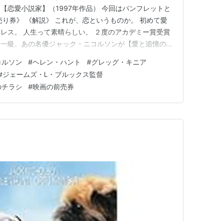
2 【恋愛小説家】（1997年作品） 今回はパンフレットと
売り券》 《解説》 これが、恋というものか。 初めて愛
レス。 人生って素晴らしい。 ２度のアカデミー賞受賞
超一級。あの名優ジャック・ニコルソンが【愛と追憶の
た名称ジェームズ・L・ブルックス監督と組んで久しぶ
コルソン
#
ヘレン・ハント
#
グレッグ・キニア
た。 NYのアパートに住む恋愛小説家のメルビン。甘く
#
ジェームズ・L・ブルックス監督
べて…
のチラシ
#
映画の前売券