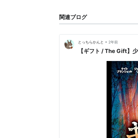
主な作品
関連ブログ
天国は、ほんとうにある
（2014
俺たちニュースキャスター 史上最
＞ 出演
•
とっちらかんと
2年前
ムービー43
（2013） 出演
【ギフト / The Gi
モダン・ファミリー
（シーズン3）
ピアース・ブロスナン サルベー
パーフェクト・プラン 完全なる
ケネディ家の人びと
（2011）＜
ケイト・レディが完璧(パーフェ
ラスト・ソング
（2010） 出演
グリーン・ゾーン
（2010） 出演
ベイビーママ
（2008）＜未＞ 
オー!マイ・ゴースト
（2008）
幸せのきずな
（2008）＜未＞ 