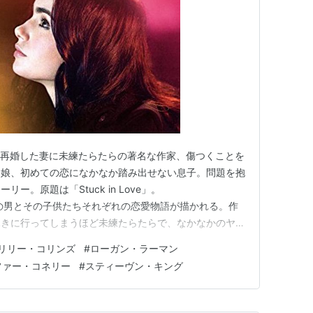
と再婚した妻に未練たらたらの著名な作家、傷つくことを
す娘、初めての恋になかなか踏み出せない息子。問題を抱
ー。原題は「Stuck in Love」。
感想 作家の男とその子供たちそれぞれの恋愛物語が描かれる。作
覗きに行ってしまうほど未練たらたらで、なかなかのヤバ
トラウマか、恋愛を否定して一夜限りの関係ばかりを続け
リリー・コリンズ
#
ローガン・ラーマン
もできないでいる。 それに加えて、作家の家らしい独
ファー・コネリー
#
スティーヴン・キング
。子どもたち…