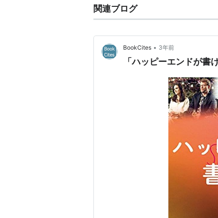
関連ブログ
恋愛小説家
（1997） 助演男優賞
amazon:グレッグ・キニア
•
BookCites
3年前
「ハッピーエンドが書け