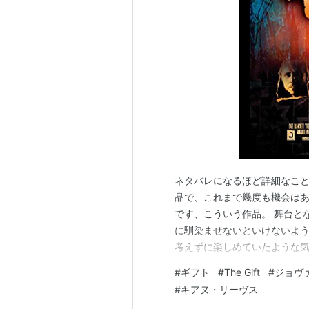
ラブ・アペタイザー
（2007）＜
unknown アンノウン
（2006）
リトル・ミス・サンシャイン
（2
インヴィンシブル 栄光へのタッ
ファーストフード・ネイション
ロボッツ
（2005） 声の出演
がんばれ！ベアーズ ニュー・シ
アダム -神の使い 悪魔の子-
（2
ふたりにクギづけ
（2003） 出
ネタバレになるほど詳細なこと
ワンス・アンド・フォーエバー
品で、これまで幾度も機会は
ボブ・クレイン 快楽を知ったT
です、こういう作品。 舞台と
恋する遺伝子
（2001） 出演
に馴染ませないといけないよう
考えずに楽しめていたような気
ディナー・ウィズ・フレンズ
（2
気の町なら、通報したところ
ベティ・サイズモア
（2000） 
#
ギフト
#
The Gift
#
ジョヴ
側を擁護するのが相場か・・・
ギフト
（2000） 出演
#
キアヌ・リーヴス
ける、エンカウントしたくない
2999年異性への旅
（2000）＜