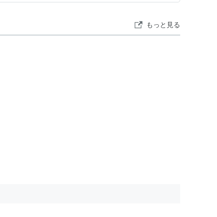
もっと見る
＞ 出演
 出演
）＜未＞ 出演
 AMERICA
（1996）＜未＞ 声の出演
緊急！子づくり宣言
（1996）＜未＞ 出演
（1994）＜未＞ 出演
親探し大騒動
（1994）＜未＞ 出演
 出演
炎の十字架
（1989）＜TVM＞ 出演