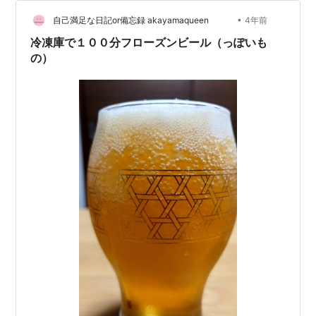
•
自己満足な日記or備忘録 akayamaqueen
4年前
冷凍庫で１００分フローズンビール（っぽいも
の）