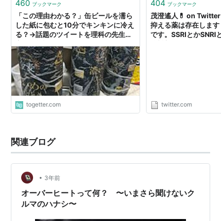
460
404
ブックマーク
ブックマーク
「この理由わかる？」缶ビールを濡ら
茂澄遙人💊 on Twitt
した紙に包むと10分でキンキンに冷え
抑える薬は存在します
る？→話題のツイートを理科の先生が
です。SSRIとかSNR
実験で検証 - Togetter
抗鬱剤がそれです。そ
る病状と合わせて、飲
消滅します。 で、性
れた目には、女性はキ
てブヨ… https://t.co/
togetter.com
twitter.com
関連ブログ
•
3年前
オーバーヒートって何？ 〜いまさら聞けないク
ルマのハナシ〜