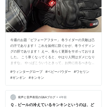
今週のお題「ビフォーアフター」 冬ライダーの天敵は己
の汗であります！ これを如何に防ぐかが、冬ライディン
グの肝であります！ えー、長らく更新をサボっておりま
した。 こう寒くなってくると、やはり人間はダメになり
ますな。 やっぱこういうときって、お外に出るべきなん
じゃないでしょうか。 でさ、オートバイに乗ってると指
#
ウィンターグローブ
#
ベビーパウダー
#
ワセリン
先痛くなるやん？ ブーツの中とかもキンキンやん？ 家出
#
ギンギン
#
キンキン
る時はホカホカでも、しばらくすると「やめときゃよか
った」とか思うやん？ こういうときにこそ、我々年寄り
の経験大事ちゃうの？ ようがす。じゃあ秘伝の技をお見
せしようではありませんか。 冬ライダー必見の奥の手と
•
発声と音声表現のQ&Aブログ
4年前
くとご覧あれ！
Ｑ．ビールの冷えているキンキンというのは、ど