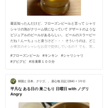
最近知ったんだけど、フローズンビールと言って シャリ
シャリの泡がクリーム状になっていて デザートのような
ビジュアルのビールがあるらしい。 ビールのスラーピー
だね！んーちょっと違うけど・・・ そういうのは、どこ
か東京のオシャレなお店で提供しているの？ でも、実は
自宅でもできるらしいよ。 私はやらないけど、 だって、
#
フローズンビール
#
キンキン
#
シャリシャリ
やり方見たら超面倒くさい。 それに、これだと（飲んだ
#
グビグビ
#
冷凍庫１００分
ことないけど）スラーピー？ グビグビ飲めないじゃん？
スラーピーなの？ 過冷却 やり方 注意点 さいごに スラー
ピーなの？ いいえ。違います。 シャリシャリ＆グビグビ
です💛 と、断言してしまうのはそれっぽいものを作った
•
韓国と 日本、クリゴ、、 居心地 日記 (264)
5年前
ので。 作ったと…
平凡な ある日の 巣ごもり 日曜日 with ノグリ
Angry