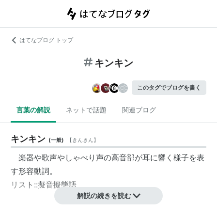
はてなブログ トップ
キンキン
このタグでブログを書く
言葉の解説
ネットで話題
関連ブログ
キンキン
(
一般
)
【
きんきん
】
楽器や歌声やしゃべり声の高音部が耳に響く様子を表
す形容動詞。
リスト::擬音擬態語
解説の続きを読む
キンキン
(
一般
)
【
きんきん
】