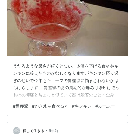
うだるような暑さが続くとつい、体温を下げる食材やキ
ンキンに冷えたものが欲しくなりますがキンキン摂り過
ぎのせいで今年もキョーフの胃痙攣に悩まされないかは
らはらします。 胃痙攣のあの周期的な痛みは場所は違う
ものの陣痛とちょっと似ていて顔は般若のごとく歪み、
普通に呼吸をすることもできません。 それほど苦しい目
#
胃痙攣
#
かき氷を食べると
#
キンキン
#
ふーふー
に遭うなら気をつければよいものを…なぜか学習しない
私。 今年の夏こそキンキンはやめてじんわり汗をかくよ
うな温かいスープやふぅふぅ汗をかきながら挑むような
•
熱いものにしようと心に軽く誓うのですが、あっという
得して生きる
5年前