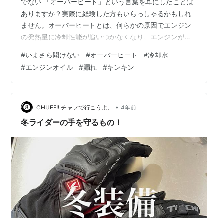
でない 「オーバーヒート」という言葉を耳にしたことは
ありますか？実際に経験した方もいらっしゃるかもしれ
ません。オーバーヒートとは、何らかの原因でエンジン
の発熱量に冷却性能が追いつかなくなり、エンジンが高
温になりすぎる現象です。年間を通して起こるトラブル
#
いまさら聞けない
#
オーバーヒート
#
冷却水
ではありますが、その性質上気温の高い夏に多発する傾
#
エンジンオイル
#
漏れ
#
キンキン
向があります。 どうなるの？ 字面からなんとなく想像は
つきますよね。では、オーバーヒート状態になるとクル
マにはどのような現象が発生するのでしょうか。エンジ
ンが正常な状態であれば、水温計は「C（Cool）」と
•
CHUFF!! チャフで行こうよ。
4年前
「H（Hot）」の真ん中のあたりを指し…
冬ライダーの手を守るもの！