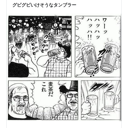
まに誓いを忘れキンキン悪魔の誘惑に負けてしまいま
グビグビいけそうなタンブラー
す。 その点、キンキン悪魔をキンキン天使だと信…