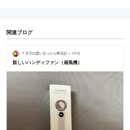
愛川欽也
のニックネーム。
以下のURLはオフィシャルサイト「キンキンのパックイ
ンホームページ」のもの。
関連ブログ
•
Ｔ王子の思い立ったら即日記
2年前
新しいハンディファン（扇風機）