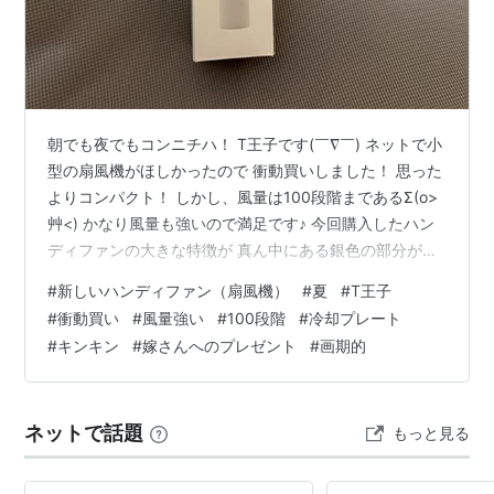
朝でも夜でもコンニチハ！ T王子です(￣∇￣) ネットで小
型の扇風機がほしかったので 衝動買いしました！ 思った
よりコンパクト！ しかし、風量は100段階まであるΣ(o>
艸<) かなり風量も強いので満足です♪ 今回購入したハン
ディファンの大きな特徴が 真ん中にある銀色の部分が冷
却プレートになっております！ ※スイッチでONできる。
#
新しいハンディファン（扇風機）
#
夏
#
T王子
スイッチをONにして数秒でキンキンに冷たくなります。
#
衝動買い
#
風量強い
#
100段階
#
冷却プレート
これは凄い！！(￣□￣;)!! ↑銀色部分が冷たくなる これ
#
キンキン
#
嫁さんへのプレゼント
#
画期的
は暑い日に頭をや顔など直接温度を下げれるので 画期的
ですね！ 考えた人すげぇな・・・（；^ω^） これでこの
夏は乗り切れそうです！ もちろん嫁さんがね！…
ネットで話題
もっと見る