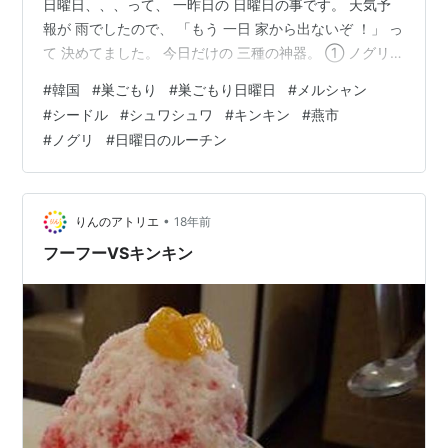
日曜日、、、って、 一昨日の 日曜日の事です。 天気予
報が 雨でしたので、 「もう 一日 家から出ないぞ ！」 っ
て 決めてました。 今日だけの 三種の神器。 ① ノグリ
Angry ⇒ 「Angry」バ－ジョンなので 辛さを 和らげる為
#
韓国
#
巣ごもり
#
巣ごもり日曜日
#
メルシャン
に チ－ズを 準備。 ② 韓国ラ－メン専用 アルミニウム鍋
#
シードル
#
シュワシュワ
#
キンキン
#
燕市
⇒ 以前に アマゾンで それだけのため用に 購入。 ③ 韓
#
ノグリ
#
日曜日のルーチン
国式 飲み用 コップ ⇒ ふるさと納税で 新潟県の 燕市さん
より ゲット。 ね、キンキンに 冷やしてるので ちょっ
と…
•
りんのアトリエ
18年前
フーフーVSキンキン