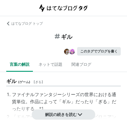
はてなブログ トップ
ギル
このタグでブログを書く
言葉の解説
ネットで話題
関連ブログ
ギル
(
ゲーム
)
【
ぎる
】
ファイナルファンタジーシリーズの世界における通
貨単位。作品によって「ギル」だったり「ぎる」だ
ったりする。
*1
解説の続きを読む
「ドルアーガの塔」をはじめとする「バビロニアン
キャッスルサーガ」の登場人物で、主人公
ギルガメ