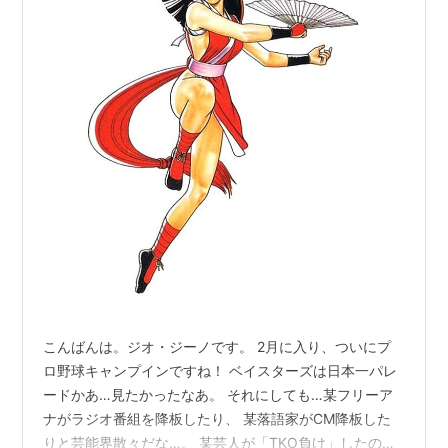
こんばんは。ジオ・ジーノです。 2月に入り、ついにプ
ロ野球キャンプインですね！ ベイスターズは日本一パレ
ードかあ…見たかったなあ。 それにしても…某フリーア
ナがラジオ番組を降板したり、 某落語家がCM降板した
りと芸能界散々だな…。 某芸人が「TKO負け」したのは