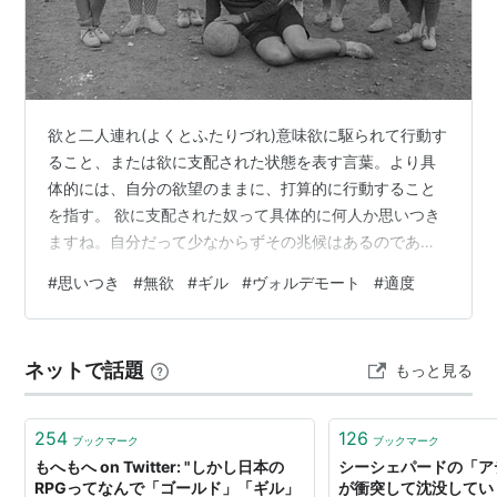
欲と二人連れ(よくとふたりづれ)意味欲に駆られて行動す
ること、または欲に支配された状態を表す言葉。より具
体的には、自分の欲望のままに、打算的に行動すること
を指す。 欲に支配された奴って具体的に何人か思いつき
ますね。自分だって少なからずその兆候はあるのであま
り偉そうなことは言えませんけど。 よく”無欲”を崇拝し
#
思いつき
#
無欲
#
ギル
#
ヴォルデモート
#
適度
て欲を悪者扱いする早合点が居ますけど、欲がなければ
進歩もありません。適度な欲は、発展の推進力になるの
ですが、”適度”というのが、何かと難しい。すぐにエスカ
ネットで話題
もっと見る
レートして気が付くと欲に支配されて”ヤツ”みたいにな
る。 あまりに強烈な”ヤツ”を知ったおかげで自分を戒め
るのが簡単になりました。ヤツに…
254
126
ブックマーク
ブックマーク
もへもへ on Twitter: "しかし日本の
シーシェパードの「ア
RPGってなんで「ゴールド」「ギル」
が衝突して沈没してい