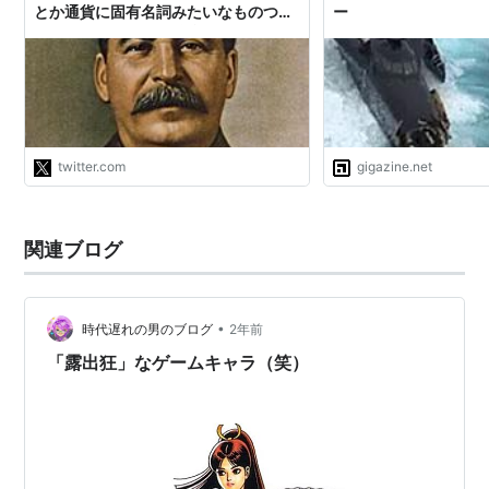
とか通貨に固有名詞みたいなものつけ
ー
たがるんだろうか。 金貨〇枚のほうが
ファンタジー感出ると思う。 なんで全
世界で共通通貨使ってるんだ。"
twitter.com
gigazine.net
関連ブログ
•
時代遅れの男のブログ
2年前
「露出狂」なゲームキャラ（笑）