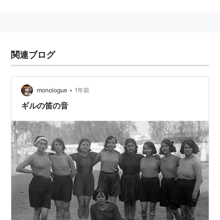
ス
の通称。
カプコンの格闘ゲーム「
ストリートファイターIII
」シ
リーズのボスキャラクター。同シリーズに登場する
ユリアン
の実兄。
関連ブログ
ギル・エヴァンス
- ユダヤ系カナダ人のジャズピア
ニスト・編曲者
•
monologue
1年前
>
<
ギルの笛の音
*1
:
平仮名表記の「ぎる」は、FC版・PS版のFFIIのみ。
GBA版は「ギル」になっている。