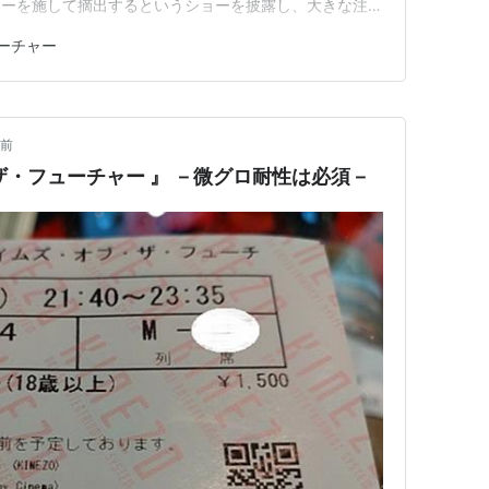
ゥーを施して摘出するというショーを披露し、大きな注目
、人類の誤った進化と暴走を監視する政府は、臓器登録所
ーチャー
強い関心を持たれる存在となっていた。そんな彼のもと
年前
ザ・フューチャー 』 －微グロ耐性は必須－