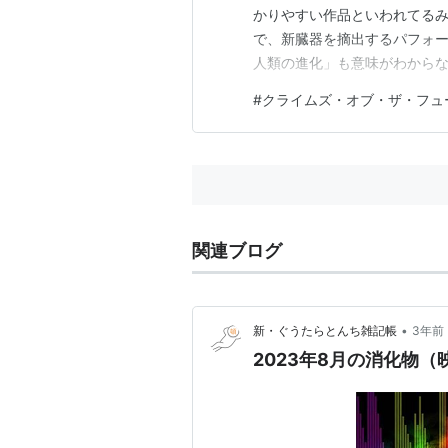
かりやすい作品といわれてる
で、新臓器を摘出するパフォ
人類の進化」も意味がわからな
意味や陶酔を見出しだす･･･
#
クライムズ・オブ・ザ・フュ
でそんなに味わうこともなさ
ンの産院で無痛出産しなかった
関連ブログ
•
新・ぐうたらとんち雑記帳
3年前
2023年8月の消化物（