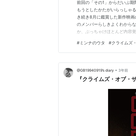
前回の「その1」からだいぶ期間
もうとしたかたがいらっしゃ
き続き8月に鑑賞した新作映画の
のメンバーらしきよくわから
か、ぶっちゃけほとんど内容
となく覚えているのですが具
#
ミンナのウタ
#
クライムズ
してしまったのでしょう。失
ことでお許しいただければいい
•
@GB19940919’s diary
3年前
『クライムズ・オブ・