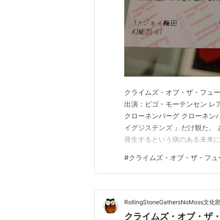
クライムズ・オブ・ザ・フューチ
出演：ビゴ・モーテンセン レ
クローネンバーグ クローネンバ
イグジステンズ 』だけ観た。
発生するという病のある未来
サー（ビゴ・モーテンセン）
#
クライムズ・オブ・ザ・フュ
ゥーを施して、それを摘出す
化を好ましくないと感じる政府
RollingStoneGathersNoMoss文化
クライムズ・オブ・ザ・