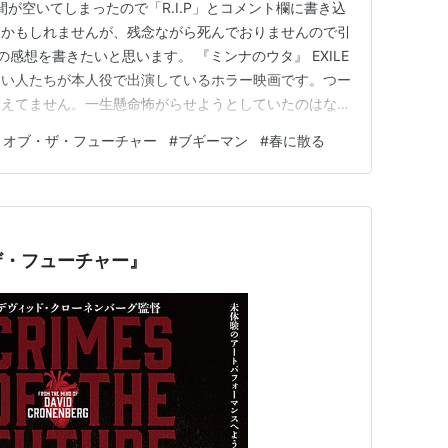
が空いてしまったので「R.I.P」とコメント欄に書き込
るかもしれませんが、残念ながら死んでおりませんので引
感想を書きたいと思います。 『ミンナのウタ』 EXILE
ない人たちが本人役で出演しているホラー映画です。つー
覚えてません。一生懸命怖がらせようとしていたのはなん
体的に思い出せません。おそらくあまりにも怖すぎて失神
・オブ・ザ・フューチャー
#
ブギーマン
#
春に散る
神はおそらくしてないと思われますが、とにかくそういう
んじゃないで…
ザ・フューチャー』