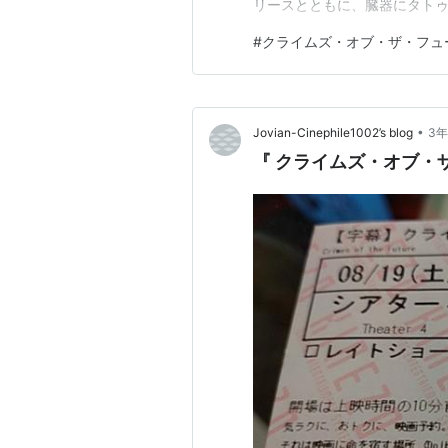
リースとともに、臓器にタト
と人気を集めていた。しかし
#
クライムズ・オブ・ザ・フュ
を設立し、ソールは政府から
に、生前プラスチックを食…
•
Jovian-Cinephile1002’s blog
3
『 クライムズ・オブ・