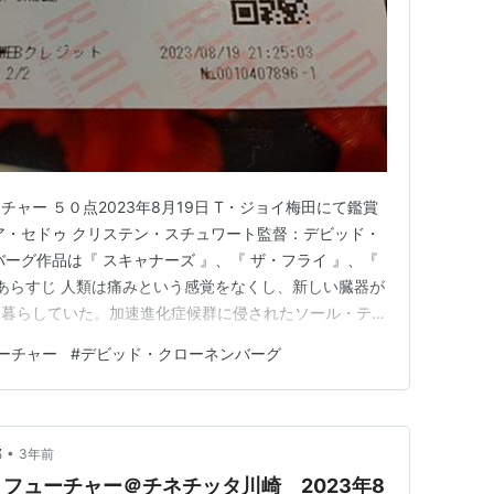
ャー ５０点2023年8月19日 T・ジョイ梅田にて鑑賞
ア・セドゥ クリステン・スチュワート監督：デビッド・
ーグ作品は『 スキャナーズ 』、『 ザ・フライ 』、『
 あらすじ 人類は痛みという感覚をなくし、新しい臓器が
に暮らしていた。加速進化症候群に侵されたソール・テン
は相棒のカプリース（レア・セドゥ）と共に、内臓にタト
ーチャー
#
デビッド・クローネンバーグ
るというショーで人気を博していた。しかし、こうした進
は、…
•
部
3年前
フューチャー＠チネチッタ川崎 2023年8