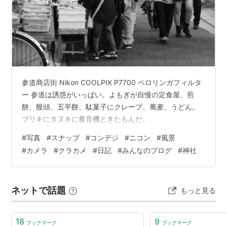
参道商店街 Nikon COOLPIX P7700 ペロリンガフィルタ
ー 参道は誘惑がいっぱい。よもぎが自慢の定食屋、煎
餅、饅頭、五平餅、駄菓子にクレープ、蕎麦、うどん。
ブリキにタヌキに蓄音機ときたもんだ。
#
写真
#
スナップ
#
コンデジ
#
ニコン
#
風景
#
カメラ
#
クラカメ
#
日記
#
みんなのブログ
#
神社
ネットで話題
もっと見る
18
9
ブックマーク
ブックマーク