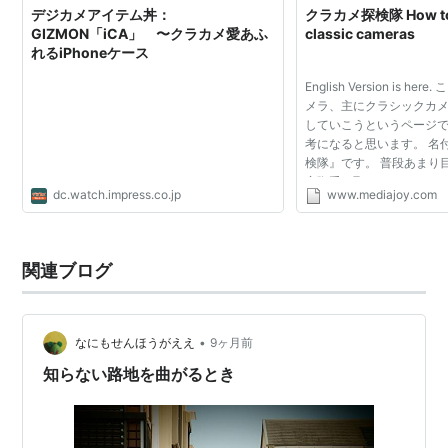
デジカメアイテム丼：
クラカメ探検隊 How to 
GIZMON「iCA」 〜クラカメ愛あふ
classic cameras
れるiPhoneケース
English Version is h
メラ、主にクラシックカ
していこうというページ
考になると思います。 名
検隊』です。 普段あまり
実際手に取ってみたところ
dc.watch.impress.co.jp
www.mediajoy.com
ったらいいものやら?とい
なカメラたち...
関連ブログ
•
なにもせんほうがええ
9ヶ月前
知らない路地を曲がるとき