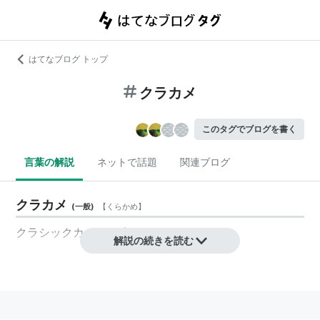
はてなブログ トップ
クラカメ
このタグでブログを書く
言葉の解説
ネットで話題
関連ブログ
クラカメ
(
一般
)
【
くらかめ
】
クラシックカメラ
の略。
解説の続きを読む