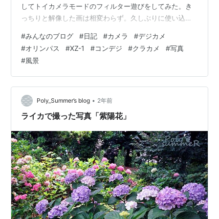
してトイカメラモードのフィルター遊びをしてみた。き
っちりと解像した画は相変わらず。久しぶりに使い込ん
でみようと思う。
#
みんなのブログ
#
日記
#
カメラ
#
デジカメ
#
オリンパス
#
XZ-1
#
コンデジ
#
クラカメ
#
写真
#
風景
•
Poly_Summer’s blog
2年前
ライカで撮った写真「紫陽花」