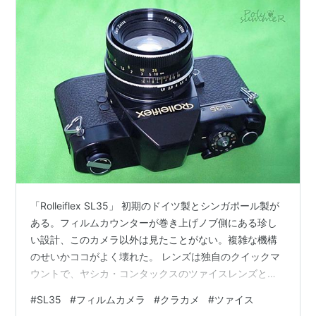
「Rolleiflex SL35」 初期のドイツ製とシンガポール製が
ある。フィルムカウンターが巻き上げノブ側にある珍し
い設計、このカメラ以外は見たことがない。複雑な機構
のせいかココがよく壊れた。 レンズは独自のクイックマ
ウントで、ヤシカ・コンタックスのツァイスレンズと一
部同じ光学設計もあるが、廉価なレンズは西独ツァイス
#
SL35
#
フィルムカメラ
#
クラカメ
#
ツァイス
の設計で富岡光学設計と異なる。 50mm F1.8、35mm