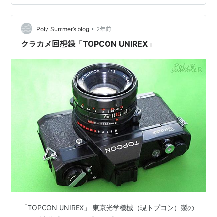
F2.8、85mm F2.8など、優等生な富岡製ツァイスレンズ
に比べると個性的で魅力のあるレンズだと思う。
•
Rolleiflex SL35 「作例1」Planar 50㎜ F1.8+Kodak
Poly_Summer’s blog
2年前
ColorPlus 20…
クラカメ回想録「TOPCON UNIREX」
「TOPCON UNIREX」 東京光学機械（現トプコン）製の