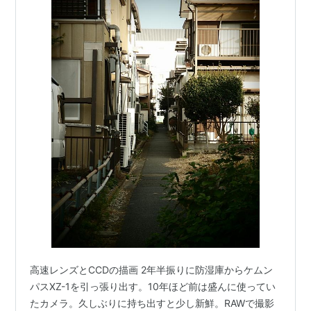
高速レンズとCCDの描画 2年半振りに防湿庫からケムン
パスXZ-1を引っ張り出す。10年ほど前は盛んに使ってい
たカメラ。久しぶりに持ち出すと少し新鮮。RAWで撮影