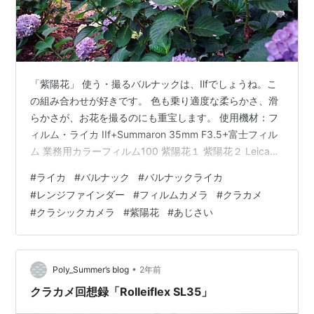
「紫陽花」 使う・撮るバルナックは、Ⅱfでしょうね。こ
の組み合わせが好きです。 色も乗り適度な柔らかさ、滑
らかさが、お花を撮るのにも重宝します。 使用機材：フ
ィルム・ライカ IIf+Summaron 35mm F3.5+富士フィル
ム 業務用カラーフィルム100 紫陽花１ 紫陽花２ Leica
IIf+Summaron 35mm f3.5
#
ライカ
#
バルナック
#
バルナックライカ
#
レンジファインダー
#
フィルムカメラ
#
クラカメ
#
クラシックカメラ
#
紫陽花
#
あじさい
•
Poly_Summer’s blog
2年前
クラカメ回想録「Rolleiflex SL35」