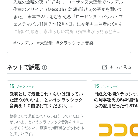
先週の金曜の夜（11/14）、ローザンヌ大聖堂でヘンデル
作曲のメサイア（Messiah）約2時間超えの演奏を聞いて
きた。 今年で27回をむかえる『ローザンヌ・バッハ・フ
ェスティバル11月７〜12月4日』に今年も主催者のKさん
に招いて頂き、素晴らしい場所（指揮者から見ると左側
のバイオリン奏者群の後ろあたり）で指揮者の表情も、
#
ヘンデル
#
大聖堂
#
クラッシック音楽
オーボエ奏者、合唱の人々がよく見え、まるで演奏者等
の中にいるかのような臨場感あふれる状態で聞くことが
できたのは、クラッシック（音楽）音痴の私でも、その
ネットで話題
もっと見る
深淵な雰囲気は理解できた。 後で調べると【イエス・キ
リストの生涯を、聖書の言葉だけで構成した “救いの物
語”】・・・とのことで…
19
15
ブックマーク
ブックマーク
教養として最低これくらいは知ってい
日経文化欄クラッシッ
たほうがいいよ、というクラッシック
の岡本稔氏の6/4付評論
音楽を１０曲あげてください。…
らの盗用だった件 ST
うなら自社記事の「オ
教養として最低これくらいは知っていたほう
も死守してくれ、日経:
がいいよ、というクラッシック音楽を１０曲
あげてください。 演奏や指揮者などもわかる
と嬉しいです。