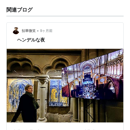
関連ブログ
•
拈華微笑
9ヶ月前
ヘンデルな夜