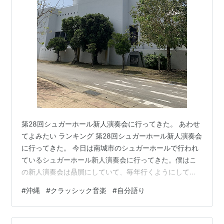
第28回シュガーホール新人演奏会に行ってきた。 あわせ
てよみたい ランキング 第28回シュガーホール新人演奏会
に行ってきた。 今日は南城市のシュガーホールで行われ
ているシュガーホール新人演奏会に行ってきた。僕はこ
の新人演奏会は贔屓にしていて、毎年行くようにしてい
る。ここ数年はコロナ禍で中止されていたけど、久々ぶ
#
沖縄
#
クラッシック音楽
#
自分語り
りに開演されたので僕も久しぶりにクラッシックのコン
サートに行ってきた。 www.city.nanjo.okinawa.jp 一
応、セットリストというかプログラムの演目の部分を貼