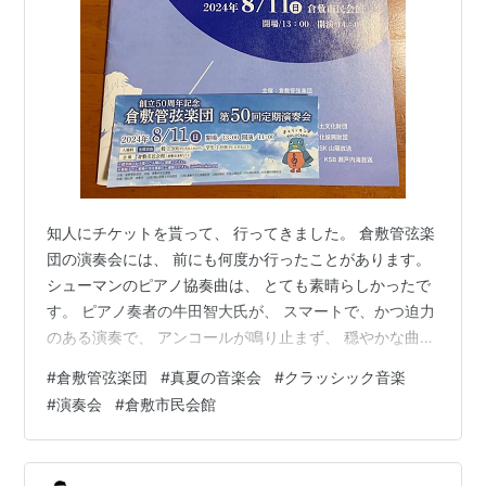
知人にチケットを貰って、 行ってきました。 倉敷管弦楽
団の演奏会には、 前にも何度か行ったことがあります。
シューマンのピアノ協奏曲は、 とても素晴らしかったで
す。 ピアノ奏者の牛田智大氏が、 スマートで、かつ迫力
のある演奏で、 アンコールが鳴り止まず、 穏やかな曲
で、アンコールに応えて下さいました。 若いので、これ
#
倉敷管弦楽団
#
真夏の音楽会
#
クラッシック音楽
からさらに活躍されるのでしょう👏 今回は知った曲がな
#
演奏会
#
倉敷市民会館
かったので、 眠気との戦いの時もありましたが、 猛暑の
夏のひとときの癒しでした。 こちらを押していただける
と 更新の励みになります。