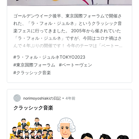
ゴールデンウイーク後半、東京国際フォーラムで開催さ
れた、「ラ・フォル・ジュルネ」というクラッシック音
楽フェスに行ってきました。 2005年から催されていた
「ラ・フォル・ジュルネ」ですが、今回はコロナ禍はさ
んで４年ぶりの開催です！ 今年のテーマは「ベートーヴ
ェン」。 生誕250年を記念してのベートーヴェン祭で
#
ラ・フォル・ジュルネTOKYO2023
す。 ベートーヴェンをテーマに、朝から晩まで５月４日
#
東京国際フォーラム
#
ベートーヴェン
～６日の３日間、東京国際フォーラムの複数のホール
#
クラッシック音楽
で、なんと50の公演が行われました。 １公演45分。
1500～3000円の低価格で、クラッシックに馴染みのな
い人でも、赤ちゃんから高齢者まで楽しめるクラッシッ
ク音楽フェスです。 有料コンサート…
•
norimoyoshiakiの日記
4年前
クラッシック音楽