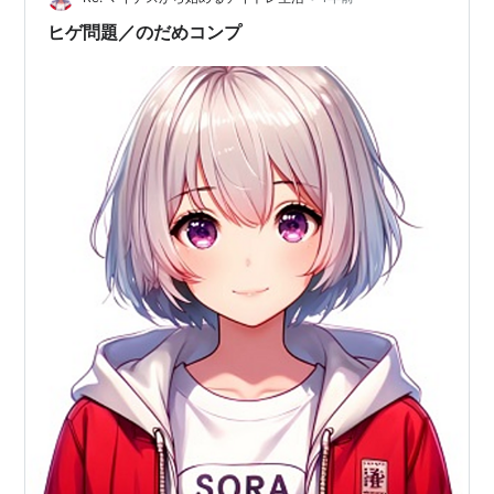
恋をしてしまう男が、熱烈なカトリック信者であり、ウ
ヒゲ問題／のだめコンプ
ィーン音楽大学の対位法の教授だったと…