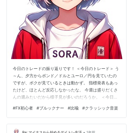
今日のトレードの振り返りです！ ＜今日のトレード＞ う
～ん、夕方からポンド／ドルとユーロ／円を見ていたの
ですが、ボクが見ているときは動かず。 指標発表もあっ
たけど、ほとんど反応しなかったな。 今週は盛りだくさ
んの週みたいだから様子見が多いのだろうか。 ＜今日の
日記＞ 音楽についての本を読んでいたら、こんな比喩が
#
FX初心者
#
ブルックナー
#
比喩
#
クラッシック音楽
あった。 ブルックナーのスコアにあるのは、驚くべき単
純さと、恐るべき複雑さの同居である。ほとんど幼稚と
さえいえるものが、ひどく手の込んだものと組み合わさ
•
れているのである。それは、年甲斐もなくすぐに少女に
Re: マイナスから始めるデイトレ生活
1年前