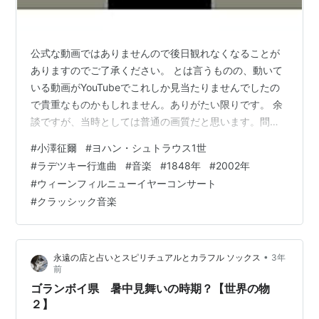
公式な動画ではありませんので後日観れなくなることが
ありますのでご了承ください。 とは言うものの、動いて
いる動画がYouTubeでこれしか見当たりませんでしたの
で貴重なものかもしれません。ありがたい限りです。 余
談ですが、当時としては普通の画質だと思います。問題
ないです。 ですが今の普通とされている画質に比べると
#
小澤征爾
#
ヨハン・シュトラウス1世
個人的に思っていたより少し落ちる印象があります。僕
#
ラデツキー行進曲
#
音楽
#
1848年
#
2002年
にとって、2002年は「つい最近」な感覚なのですが、そ
#
ウィーンフィルニューイヤーコンサート
れは違うということをまざまざと感じさせられました。
#
クラッシック音楽
● 今回は、今月6日にお亡くなりになられた小澤征爾さ
んにちなみ、僕が「小澤征爾さんといえば…」で思い出
す音楽ということで、小澤さんが…
•
永遠の店と占いとスピリチュアルとカラフル ソックス
3年
前
ゴランボイ県 暑中見舞いの時期？【世界の物
２】