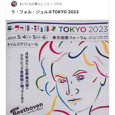
•
り付けておくよ。 今回の演奏会はなかなか新しい風が吹
まいにちの暮らしごと
3年前
いていたと思う。グランプリを取ったホルガー・ルーゼ
ラ・フォル・ジュルネTOKYO 2023
さんの演奏…