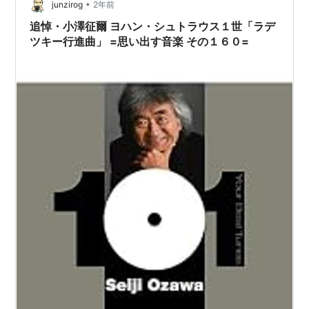
•
junzirog
2年前
追悼・小澤征爾 ヨハン・シュトラウス１世「ラデ
ツキー行進曲」 =思い出す音楽 その１６０=