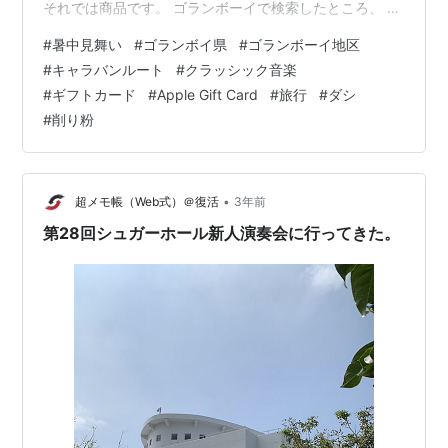
それでは商品です。 ゴランボーイで検索したところ、 ク
ラッシック音楽が出てきました。 アイスコーヒー片手に
#
暑中見舞い
#
ゴランボイ県
#
ゴランボーイ地区
優雅に聞きたいですね。 大人のCLASSIC いつか聴いた
#
キャラバンルート
#
クラッシック音楽
あのメロディ 【CD10枚組 全142曲】 別冊解説書付き ボ
#
ギフトカード
#
Apple Gift Card
#
旅行
#
ダシ
ックスケース入り 〔クラシック 音楽〕価格：10,267円
#
削り粉
（税込、送料別) (2023/7/2時点) 楽天で購入 ここからは
楽天のランキングの商品ですが、 １…
•
超メモ帳（Web式）＠復活
3年前
第28回シュガーホール新人演奏会に行ってきた。