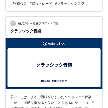
下の時に「怖い」と思ってエントリーをしなかったこ
#
FX初心者
#
指標トレード
#
クラッシック音楽
と。昨日はそう思えずに利益を大きく減らしてしまった
から、資金を増やしていくためにこの慎重な感覚を当分
は維持していこう。 ＜今日の日記＞ 最近いろんなことに
•
目移りがして忙しいのですが、その一つがクラッシック
桃実の日々雑感ブログ
2年前
音楽で、いろんな作曲家の代表曲紹介動画を見たり、じ
クラッシック音楽
っさいにアマゾンミュージックプラ…
若いころは、まるで興味がなかったクラッシック音楽。
しかし、年齢を重ねると良いこともあるのか、このごろ