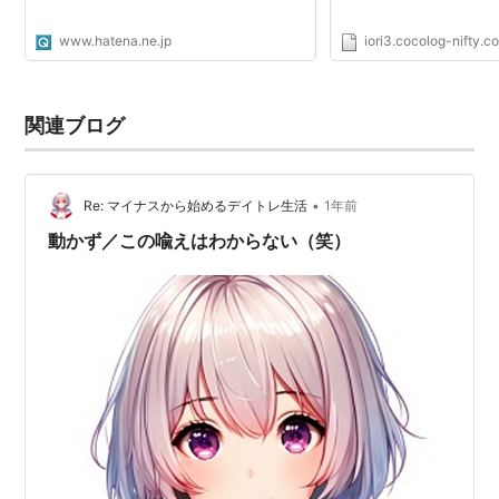
www.hatena.ne.jp
iori3.cocolog-nifty.c
関連ブログ
•
Re: マイナスから始めるデイトレ生活
1年前
動かず／この喩えはわからない（笑）