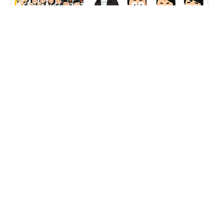
大学での悪友とのはなし。 A「のりもぉ、おまえクラッ
シク音楽は何が好き？」 私「おれさぁ、クラッシックは
そんなに好きじゃないんだ」 B「なんで？」 私「中学の
ときにさぁ、秋のクラッシク音楽鑑賞があって、大阪市
内の音楽ホールまでバスで行ってさ。演奏途中で眠っち
まったんだよ。そしたら、中間休憩のときに、音楽教師
#
クラッシック音楽
#
ハイドン
#
びっくり交響曲
が飛んできて、げんこつで頭を2回ぶつんだぜ。『おま
え、何寝てるんだ！！』ってさ。２回も殴るんだぜ。そ
れ以来、クラッシク音楽のコンサートは絶対行かないっ
•
て決めてるんだよ」 A「ばかだなぁ、いびきでもかいて
本をプレゼントしよう
5年前
たんだろぅ。途中で寝るからだよ」 私「だけどさ、きも
＜2024更新＞【クラシック音楽が学べる】超初
ちのいい音が鳴っていて、回りが薄暗い中…
心者向け！子どもから小学生・中学生におすすめ
本