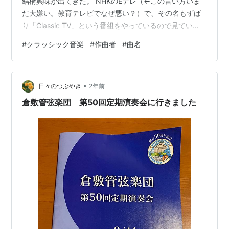
結構興味が出てきた。 NHKのEテレ（←この言い方いま
だ大嫌い。教育テレビでなぜ悪い？）で、その名もずば
り「Classic TV」という番組をやっているので見てい
る。司会のピアニストが、イケメンで話上手、と良いと
#
クラッシック音楽
#
作曲者
#
曲名
こばっかりの男性なのも楽しい。 さて、CM音楽とか、
TV番組の中で、「この番組のオリジナルBGMなのかな」
なんて考えていたのが、かなり、クラッシック音楽から
•
取ってきているものだとだんだんわかってきた。作曲者
日々のつぶやき
2年前
が死後70年以上経過していると、著作権料払わなくても
倉敷管弦楽団 第50回定期演奏会に行きました
済むから、気楽に使える、とい…