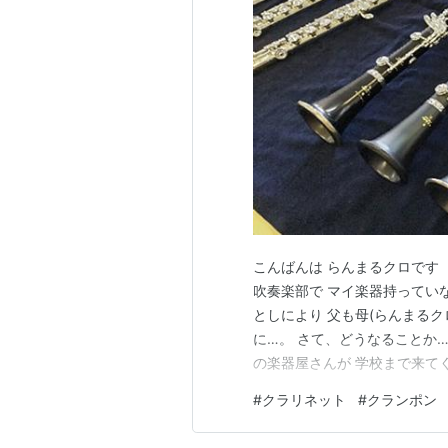
こんばんは らんまるクロです（
吹奏楽部で マイ楽器持ってい
としにより 父も母(らんまるク
に…。 さて、どうなることか…？！ r
の楽器屋さんが 学校まで来て
ゆずかには、楽器の値段は伏せ
#
クラリネット
#
クランポン
た楽器は ①YAMAHA ②クラン