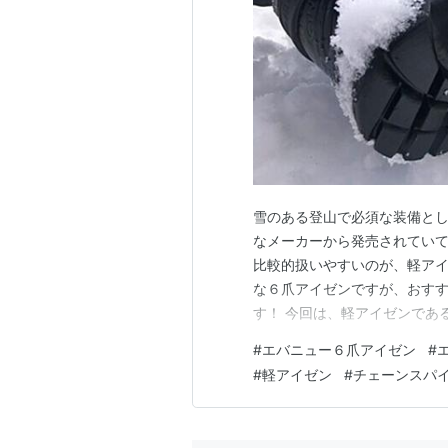
雪のある登山で必須な装備と
なメーカーから発売されていて
比較的扱いやすいのが、軽アイ
な６爪アイゼンですが、おす
す！ 今回は、軽アイゼンであ
す！ 軽アイゼンを購入した経
#
エバニュー６爪アイゼン
#
バニュー６爪アイゼン)のサイ
#
軽アイゼン
#
チェーンスパ
ー６爪アイゼン)の付け方と特