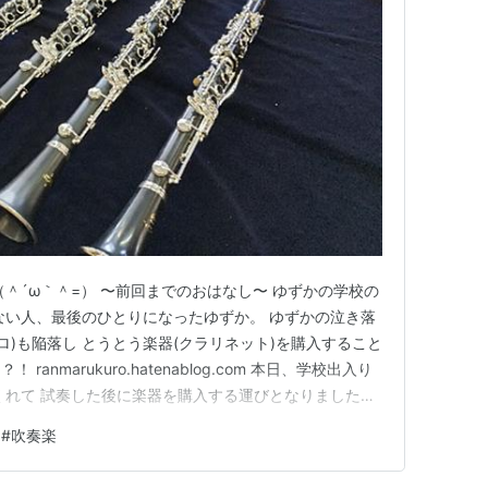
＾´ω｀＾=） 〜前回までのおはなし〜 ゆずかの学校の
ない人、最後のひとりになったゆずか。 ゆずかの泣き落
ロ)も陥落し とうとう楽器(クラリネット)を購入すること
anmarukuro.hatenablog.com 本日、学校出入り
くれて 試奏した後に楽器を購入する運びとなりました。
て試奏してもらうことに。 注：私は知っていた 試奏し
#
吹奏楽
ポン E11 ③クランポン E12F ④クランポ…