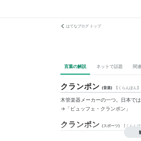
はてなブログ トップ
言葉の解説
ネットで話題
関
クランポン
(
音楽
)
【
くらんぽん
】
木管楽器メーカーの一つ。日本では
→「
ビュッフェ・クランポン
」
クランポン
(
スポーツ
)
【
くらんぽ
「
アイゼン
」参照のこと。