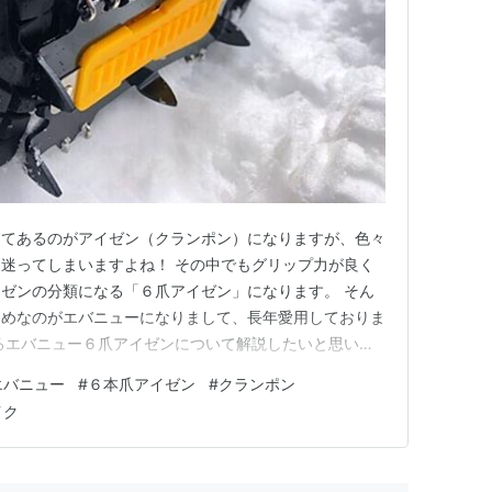
してあるのがアイゼン（クランポン）になりますが、色々
迷ってしまいますよね！ その中でもグリップ力が良く
ゼンの分類になる「６爪アイゼン」になります。 そん
すめなのがエバニューになりまして、長年愛用しておりま
るエバニュー６爪アイゼンについて解説したいと思いま
緯とアイゼン・クランポンの違いについて 軽アイゼン(エ
エバニュー
#
６本爪アイゼン
#
クランポン
ズと重量、チェーンスパイについて 軽アイゼン(エバニュ
イク
徴、スノープレート…