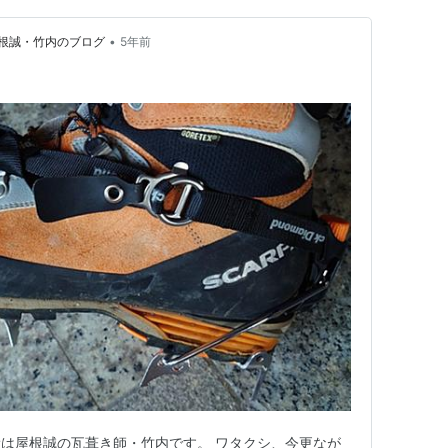
•
根誠・竹内のブログ
5年前
。
は屋根誠の瓦葺き師・竹内です。 ワタクシ、今更なが