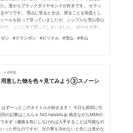
た。昔からブラックダイヤモンドが好きです。 セラッ
るヤツです。 雪山に登るときは、滑ることを前提とし
にシールを貼って登っていましたが、シンプルな雪山登山
ので、ここに来て買ってしまいました。 合わせる登山
プロ。 厳冬期のアルプスとかは無理だけど、たいがい
イゼン
#
クランポン
#
ピッケル
#
雪山
#
冬山
の買っちゃったら山に行きたくなるよね。リカバリー週
りかな。もちろん危なくない…
•
。
6年前
？用意した物を色々見てみよう③スノーシ
くはずーっとこのタイトルが続きます！ 今日も前回に引
事はこちら↓ fst2.hateblo.jp 残念ながらMSRの
ができず（価格を気にしなければ入手することは可能なの
といった所なのですが、次の事を決めないと先には進めな