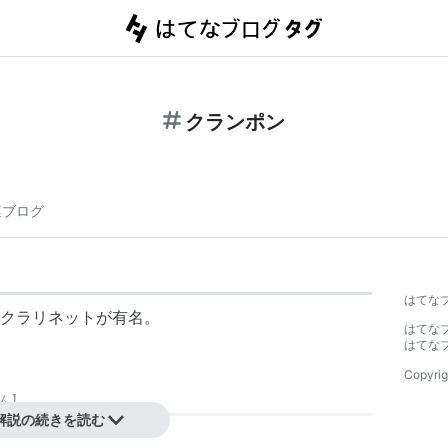
クランポン
連ブログ
はてな
クラリネットが有名。
はてな
はてな
Copyrig
ん
】
解説の続きを読む