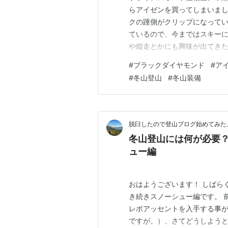
らアイゼンを買ってしまいまし
クの踵側がクリップになってい
ているので、今まではスキー
や縦走とかにも興味が出てきた
靴はスカルパの定番、トリオレ
#
ブラックダイヤモンド
#
ア
の雪山はイケるはず。 こんな
#
冬山登山
#
冬山装備
の週末に鈴鹿山脈か八ヶ岳あた
脱臼したので登山ブログ始めてみた
冬山登山には何が必要
ュー編
おはようございます！ しばら
き続きスノーシュー編です。 前回の記
レボアッセントを入手する事
ですが。）、さてどうしよう