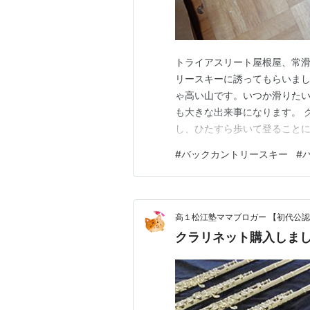
トライアスリート屋根屋、常滑
リースキーに誘ってもらいま
ゃ高い山です。いつか滑りた
も大きな出来事になります。 
し、ひたすら歩いて登ること
本的にはスキーにシールを貼っ
#
バックカントリースキー
#
キーアイゼン)を使うことにな
っていないんですよね。ネット
高１松江塾ママブロガー 【初代公
クラリネット購入しま