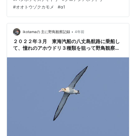
アシアホウドリ Diomedea nigripes3月に東海汽船に乗っ
#
オオトウゾクカモメ
#
α1
た時に比べると少ないですが全部で１０羽ほど確認する
ことができました。 ハシボソミズナギドリ Puffinus
tenuirostris だよね。（ガイド…
•
ikotamaの 主に野鳥観察記録
4年前
２０２２年３月 東海汽船の八丈島航路に乗船し
て、憧れのアホウドリ３種類を狙って野鳥観察
（アルパインツアーサービスの船中一泊ツアーに
参加）