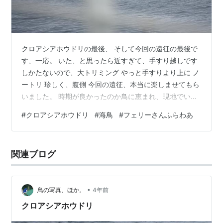
クロアシアホウドリの最後、 そして今回の遠征の最後で
す、一応。 いた、と思ったら近すぎて、手すり越しです
しかたないので、大トリミング やっと手すりより上に ノ
ートリ 珍しく、腹側 今回の遠征、本当に楽しませてもら
いました。 時期が良かったのか鳥に恵まれ、現地でいろ
いろな方に親切に情報をいただき、暑くもなく、雨も少
#
クロアシアホウドリ
#
海鳥
#
フェリーさんふらわあ
なく。コロナ感染者数も少なく。帰る数日前に東京の36
度という気温を聞いてゲッソリ。 2022/07/01
関連ブログ
•
鳥の写真、ほか。
4年前
クロアシアホウドリ