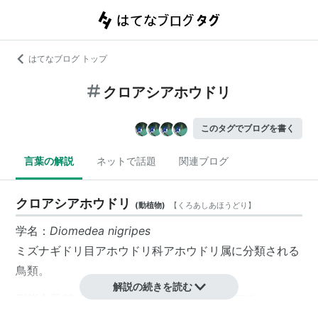
はてなブログ トップ
クロアシアホウドリ
このタグでブログを書く
言葉の解説
ネットで話題
関連ブログ
クロアシアホウドリ
(
動植物
)
【
くろあしあほうどり
】
学名：
Diomedea nigripes
ミズナギドリ目アホウドリ科アホウドリ属に分類される
鳥類。
解説の続きを読む
形態全長68-74cm。夏季はベーリング海やアラスカ