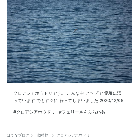
クロアシアホウドリです。 こんな中 アップで 優雅に漂
っています でもすぐに 行ってしまいました 2020/12/06
#
クロアシアホウドリ
#
フェリーさんふらわあ
はてなブログ
>
動植物
>
クロアシアホウドリ