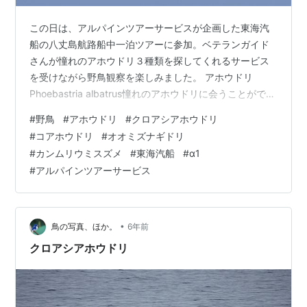
この日は、アルパインツアーサービスが企画した東海汽
船の八丈島航路船中一泊ツアーに参加。ベテランガイド
さんが憧れのアホウドリ３種類を探してくれるサービス
を受けながら野鳥観察を楽しみました。 アホウドリ
Phoebastria albatrus憧れのアホウドリに会うことができ
ました。 八丈島、三宅島付近では、数多くのアホウドリ
#
野鳥
#
アホウドリ
#
クロアシアホウドリ
達に会うことができました。 クロアシアホウドリ
#
コアホウドリ
#
オオミズナギドリ
Diomedea nigripes八丈小島で繁殖しているとお聞きしま
#
カンムリウミスズメ
#
東海汽船
#
α1
した。 コアホウドリ Diomedea immutabilis無事、アホウ
#
アルパインツアーサービス
ドリ３種類と会うことができました。感激です。 三宅島
では、アホウドリ達（３種）の群れに…
•
鳥の写真、ほか。
6年前
クロアシアホウドリ