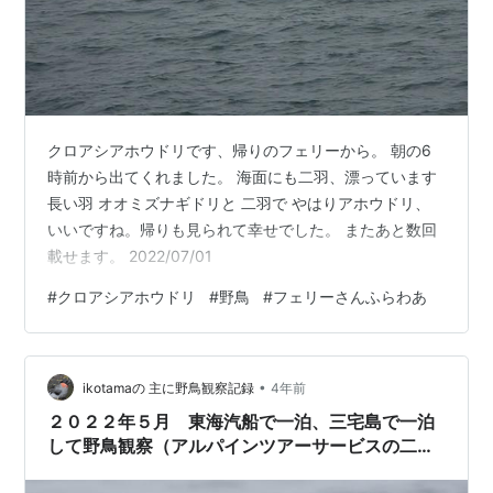
クロアシアホウドリです、帰りのフェリーから。 朝の6
時前から出てくれました。 海面にも二羽、漂っています
長い羽 オオミズナギドリと 二羽で やはりアホウドリ、
いいですね。帰りも見られて幸せでした。 またあと数回
載せます。 2022/07/01
#
クロアシアホウドリ
#
野鳥
#
フェリーさんふらわあ
•
ikotamaの 主に野鳥観察記録
4年前
２０２２年５月 東海汽船で一泊、三宅島で一泊
して野鳥観察（アルパインツアーサービスの二泊
三日野鳥観察ツアーに参加）その２