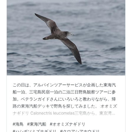
この日は、アルパインツアーサービスが企画した東海汽
船一泊、三宅島民宿一泊の二泊三日野鳥観察ツアーに参
加。ベテランガイドさんにいろいろと教わりながら、帰
路の東海汽船デッキで野鳥を探してみました。 オオミズ
ナギドリ Calonectris leucomelas三宅島から、東京湾の
入口付近まで、常時見ることができました。あまりに多
#
海鳥
#
東海汽船
#
オオミズナギドリ
すぎて、他の種類を探すのが大変なくらいでした。 クロ
#
ハシボソミズナギドリ
#
クロアシアホウドリ