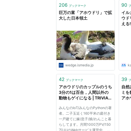
206
90
ブックマーク
巨万の富「アホウドリ」で拡
イル
大した日本領土
ウド
える
態模
wedge.ismedia.jp
k
42
39
ブックマーク
アホウドリのカップルのうち
自然
3分の1は百合，人間以外の
ミを
動物もゲイになる | TRIVIAL
アホ
TECHNOLOGIES 4 @ats の
みんなのIoT/みんなのPythonの著
イクメン日記
者。二子玉近く160平米の庭付き
一戸建てに嫁/息子/娘/わんこと暮
らしてます。月間1000万PV/150
万UUのWebサービス運営中。 免