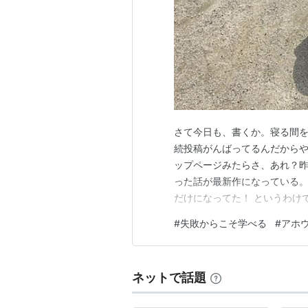
さて今日も、書くか。寝る間を
続投稿がんばってるんだからや
ップページみたらさ、あれ？昨
った話が最新作になっている。
だけになってた！ というわけ
ーよーくやしーよー そんなミ
#
失敗からこそ学べる
#
アホ
んばります。 夏休みの弁当の
新しただけだった昨日のも、さ
ネットで話題