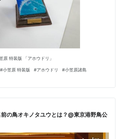
R 小笠原 特装版 「アホウドリ」
#
小笠原 特装版
#
アホウドリ
#
小笠原諸島
名前の鳥オキノタユウとは？@東京港野鳥公