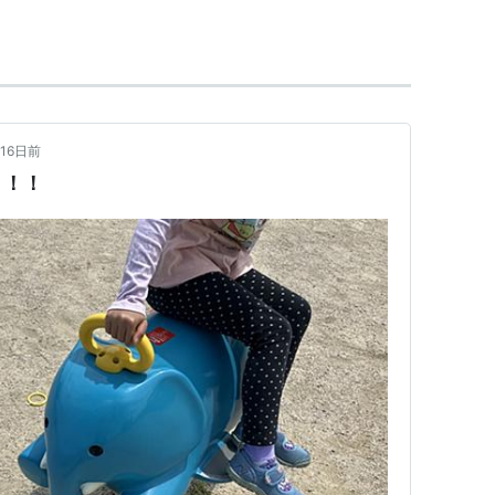
リスト::水辺の鳥
16日前
！！！