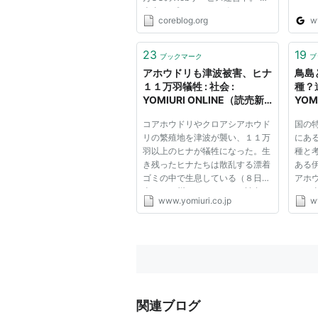
責事項 プライバシーポリシー ハ
coreblog.org
w
ワイ州立大学の研究者が，アホウ
ドリの研究をしたところ，つがい
のうち3分の1がメス同士のカップ
23
19
ブックマーク
ブ
ルだったそうです。メスはオス
アホウドリも津波被害、ヒナ
鳥島
と...
１１万羽犠牲 : 社会 :
種？遺
YOMIURI ONLINE（読売新
YOM
聞）
聞）
コアホウドリやクロアシアホウド
国の
リの繁殖地を津波が襲い、１１万
にあ
羽以上のヒナが犠牲になった。生
種と
き残ったヒナたちは散乱する漂着
ある
ゴミの中で生息している（８日、
アホ
米ハワイ州のミッドウェー諸島の
が、
www.yomiuri.co.jp
w
イースタン島で、海洋写真家の杉
究チ
森雄幸さん撮影） 三陸沿岸から
省が
約４０００キロ離れた北太平洋の
ホウ
ミッドウェー諸島（米ハワイ州...
が及び
関連ブログ