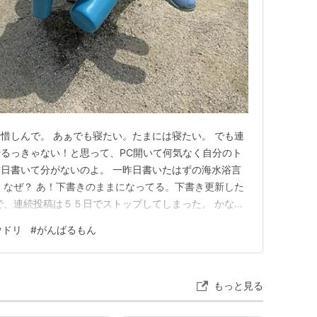
惜しんで。 あぁでも寝たい。たまには寝たい。 でも連
るっきゃない！と思って、PC開いて何気なく自分のト
日書いて分がないのよ。 一昨日書いたはずの海水浴言
 なぜ？ あ！下書きのままになってる。下書き更新した
で、連続投稿は５５日でストップしてしまった。 かなし
スもあるんだね。 勉強になった。 ということで、またが
ウドリ
#
がんばるもん
写真を毎日撮ろうと決めて、２日目で撮り忘れ 下書き更
っき投稿しまし…
もっと見る