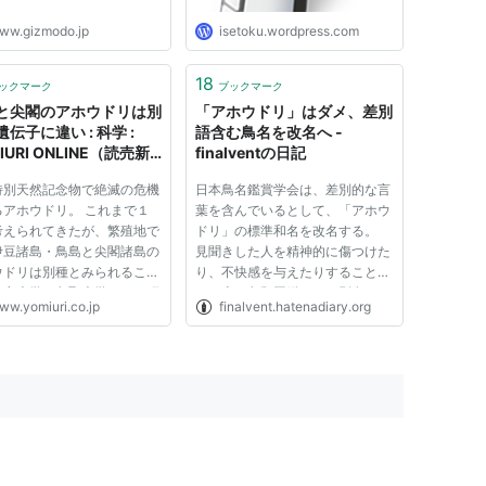
ww.gizmodo.jp
isetoku.wordpress.com
18
ックマーク
ブックマーク
と尖閣のアホウドリは別
「アホウドリ」はダメ、差別
伝子に違い : 科学 :
語含む鳥名を改名へ -
IURI ONLINE（読売新
finalventの日記
特別天然記念物で絶滅の危機
日本鳥名鑑賞学会は、差別的な言
るアホウドリ。 これまで１
葉を含んでいるとして、「アホウ
考えられてきたが、繁殖地で
ドリ」の標準和名を改名する。
伊豆諸島・鳥島と尖閣諸島の
見聞きした人を精神的に傷つけた
ウドリは別種とみられること
り、不快感を与えたりすることが
東京大学や鳥取大学などの研
ある上、鳥類図鑑などが別名への
ww.yomiuri.co.jp
finalvent.hatenadiary.org
ームの調査でわかった。環境
言い換えをバラバラに行う例も多
１９９３年から進めてきたア
く、混乱を解消すべきだと判断し
ドリの保護増殖事業にも影響
た。今月中に正式決定する。魚な
そうだ。 保全遺伝学の...
どにも差別語を含んだ標準和名...