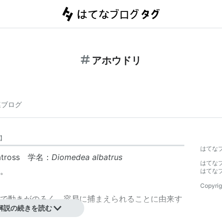
アホウドリ
連ブログ
】
はてな
atross 学名：
Diomedea albatrus
はてな
。
はてな
Copyrig
で動きがのろく、容易に捕まえられることに由来す
解説の続きを読む