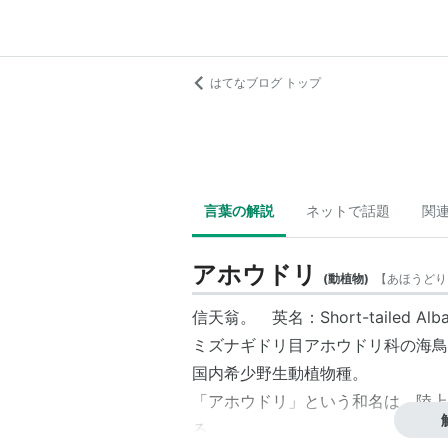
はてなブログ トップ
言葉の解説
ネットで話題
関
アホウドリ
(
動植物
)
【
あほうどり
信天翁。 英名：Short-tailed Alb
ミズナギドリ目
アホウドリ
科の海鳥
国内希少野生動植物種。
「
アホウドリ
」という和名は、陸上
る。