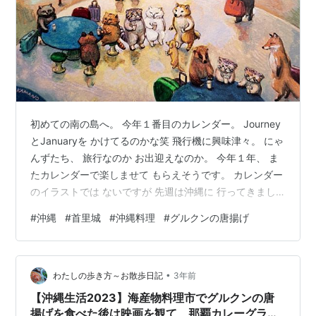
初めての南の島へ。 今年１番目のカレンダー。 Journey
とJanuaryを かけてるのかな笑 飛行機に興味津々。 にゃ
んずたち、 旅行なのか お出迎えなのか。 今年１年、 ま
たカレンダーで楽しませて もらえそうです。 カレンダー
のイラストでは ないですが 先週は沖縄に 行ってきまし
た。 正直、海のレジャーには あまり興味がなかったので
#
沖縄
#
首里城
#
沖縄料理
#
グルクンの唐揚げ
沖縄は行くことは ないだろうな～と、 思っていました。
お正月に家族が集まった時に 急にそういう話になり あれ
よあれよという間に １泊ですが行くことに。 松山空港か
•
ら出発。 飛行機に乗るまでは しっかり冬仕様。 フリー
わたしの歩き方～お散歩日記
3年前
スを羽織って パンツ下には あったかレギ…
【沖縄生活2023】海産物料理市でグルクンの唐
揚げを食べた後は映画を観て、那覇カレーグラン