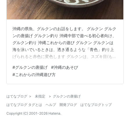
沖縄の県魚、グルクンのお話をします。 グルクン グルク
ンの唐揚げ グルクン釣り 沖縄中部で遊べる初心者向け、
グルクン釣り 沖縄これからの遊び グルクン グルクンは
海を泳いでいるときは、透き通るような「青色」釣り上
げられると赤色に変色します グルクンは、スズキ目(も
く)タカサゴ科(か)に属する魚。 沖縄では食卓に、お馴染
#
グルクンの唐揚げ
#
沖縄のあそび
みの魚です。 唐揚げがなんと言っても有名。 グルクン、
#
これからの沖縄遊び方
正式な名前は「タカサゴ」と言うのだそうだが 名前がち
ゃんとあるのに、なぜグルクン? グルクン 名前の由来
は、諸説あり「グル(群れ)組んでいる魚」からだそう。
はてなブログ
>
未指定
>
グルクンの唐揚げ
本土でも似た魚の種類はあるが グルクンと呼ばれるタカ
はてなブログ タグとは
ヘルプ
開発ブログ
はてなブログトップ
サゴは、奄美大島…
Copyright (C) 2001-
2026
Hatena.