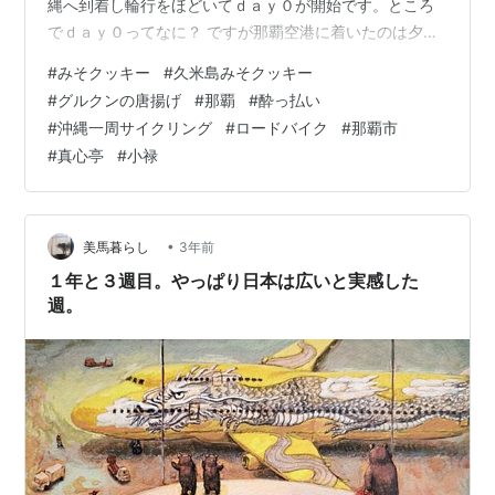
縄へ到着し輪行をほどいてｄａｙ０が開始です。ところ
でｄａｙ０ってなに？ ですが那覇空港に着いたのは夕
方。ここからだと夜間走行になりますから、沖縄到着一
#
みそクッキー
#
久米島みそクッキー
日目は最寄りのホテルへの移動のみになります。その距
#
グルクンの唐揚げ
#
那覇
#
酔っ払い
離、５ｋｍ弱。実質的な沖縄一周サイクリングは、翌日
#
沖縄一周サイクリング
#
ロードバイク
#
那覇市
からとなります。そこで沖縄到着１日目はｄａｙ０と表
#
真心亭
#
小禄
現しました。ホテルオロックスに到着し、いよいよ明日
からの沖縄一周サイクリングに備えます。
koumuin43.hatenablog.com 部屋に入…
•
美馬暮らし
3年前
１年と３週目。やっぱり日本は広いと実感した
週。