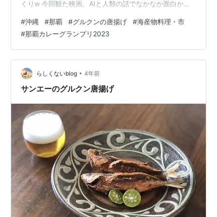
くりw 今回観た映画。AIと人類の話でなかなか面白かっ
た。そしてちょっとｳﾙｳﾙも。 帰りには那覇カレーグラン
#
沖縄
#
那覇
#
グルクンの唐揚げ
#
海産物料理・市
プリの会場に寄ってしっかり結果発表も見届けてきまし
#
那覇カレーグランプリ2023
た。 那覇新都心・海産物料理「市」でグルクンの唐揚げ
定食 那覇カレーグランプリ2023～結果発表！ 那覇新都
心・海産物料理「市」でグルクンの唐揚げ定食 利用する
頻度はかなり少ないけど定期的に行きたくなる海鮮が美
•
らしくないblog
4年前
味しくいただける食堂、…
サンエーのグルクン唐揚げ