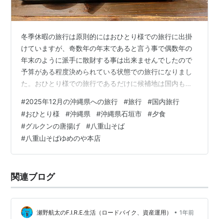
冬季休暇の旅行は原則的にはおひとり様での旅行に出掛
けていますが、奇数年の年末であると言う事で偶数年の
年末のように派手に散財する事は出来ませんでしたので
予算がある程度決められている状態での旅行になりまし
た。おひとり様での旅行であるだけに候補地は国内も海
外も選択肢として色々ありましたが、国内であるのなら
#
2025年12月の沖縄県への旅行
#
旅行
#
国内旅行
南国リゾートに出掛けたいと思って複数の候補地から航
#
おひとり様
#
沖縄県
#
沖縄県石垣市
#
夕食
空券を探す事にしました。 往路と復路の航空券の料金の
#
グルクンの唐揚げ
#
八重山そば
面で丁度良かったのが2025年12月25日の出発で12月29
#
八重山そばゆめのや本店
日の帰着でしたので日程の面では4泊5日の旅程の内容に
なりましたが、南国リゾートでも前々から興味のある石
垣島と八重山諸島に出掛ける事にしまし…
関連ブログ
•
瀬野航太のF.I.R.E.生活（ロードバイク、資産運用）
1年前