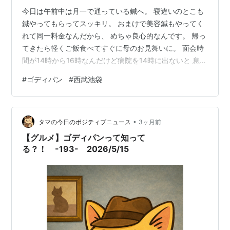
今日は午前中は月一で通っている鍼へ。 寝違いのとこも
鍼やってもらってスッキリ。 おまけで美容鍼もやってく
れて同一料金なんだから、 めちゃ良心的なんです。 帰っ
てきたら軽くご飯食べてすぐに母のお見舞いに。 面会時
間が14時から16時なんだけど病院を14時に出ないと 息子
の帰宅に間に合わないのよ。💦 ま、ヤギーがお留守番だ
#
ゴディパン
#
西武池袋
からいいんだけど。 なので滞在時間15分で蜻蛉返り。 1
時間半かけて来たのにね〜。 行きに見つけて気になった
ゴディパン。 GODIVAがパン屋さん始めたのね！ 知りま
•
せんでした。 帰りに寄ってみました。 午前中は予約しな
タマの今日のポジティブニュース
3ヶ月前
いと入れないみたいだけど、 午後はフリーで何もせず入
【グルメ】ゴディパンって知って
れました…
る？！ -193- 2026/5/15