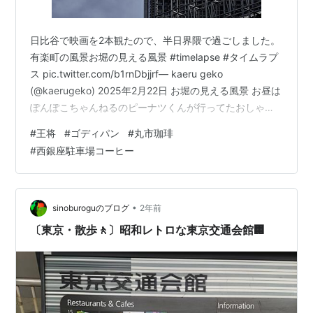
日比谷で映画を2本観たので、半日界隈で過ごしました。
有楽町の風景お堀の見える風景 #timelapse #タイムラプ
ス pic.twitter.com/b1rnDbjjrf— kaeru geko
(@kaerugeko) 2025年2月22日 お堀の見える風景 お昼は
ぽんぽこちゃんねるのピーナツくんが行ってたおしゃれ
王将（GYOZA OHSHO 有楽町国際フォーラム口店）で、
#
王将
#
ゴディパン
#
丸市珈琲
黒酢すぶたランチいただきました。なるほどおしゃれ！
#
西銀座駐車場コーヒー
味は普通に王将らしいです。餃子おいしかったです。多
分狙い通りだと思いますが、外国人客が多く訪れていま
した。 いつも整理券の並びに諦めてたけれど、今日は並
んでいたら買え…
•
sinoburoguのブログ
2年前
〔東京・散歩🚶〕昭和レトロな東京交通会館🏢