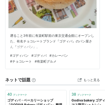
遡ること3年前に有楽町駅前の東京交通会館にオープンし
た、有名チョコレートブランド『ゴディバ』のパン屋さ
ん『ゴディパン』。
#
ゴディパン
#
ゴディバ
#
カレーパン
#
チョコレート
#
有楽町グルメ
ネットで話題
もっと見る
40
38
ブックマーク
ブックマーク
ゴディバ・ベーカリーショップ
Godiva bakery 
「GODIVA Bakery ゴディパン」整理
マス限定シュトレン