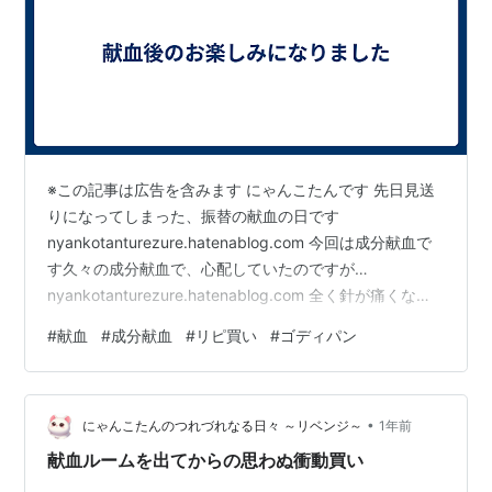
※この記事は広告を含みます にゃんこたんです 先日見送
りになってしまった、振替の献血の日です
nyankotanturezure.hatenablog.com 今回は成分献血で
す久々の成分献血で、心配していたのですが…
nyankotanturezure.hatenablog.com 全く針が痛くな
い!？ …もしや、施術する方の技術なのでしょうかとても
#
献血
#
成分献血
#
リピ買い
#
ゴディパン
快適に進められました ありがとうございます！いつまで
経ってもこういうことには慣れないのです ウキウキし
て、献血センターをあとにしましたそして向かった先
•
は、「ゴディパン」ですwww.godiva.co.jpさっそくリピ
にゃんこたんのつれづれなる日々 ～リベンジ～
1年前
買いしてしまいました nyanko…
献血ルームを出てからの思わぬ衝動買い