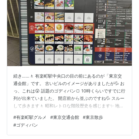
続き……🚶 有楽町駅中央口の目の前にあるのが「東京交
通会館」です。 古いビルのイメージがありましたが💦 お
っ、これは😲 話題のゴディパン🍞 10時くらいですでに行
列が出来ていました。 開店前から並ぶのですね💦 スルー
して歩きます🚶 昭和レトロな階段歴史を感じます✨ 地下
へ進みます🚶 地下1階は個人商店が集まる「ぶらり横丁」
#
有楽町駅グルメ
#
東京交通会館
#
東京散歩
です。 平日の昼間から人が集まっています🍺 東京交通会
#
ゴディパン
館は隠れたスポットでした😊 ランキング参加中挑戦する
40代・50代 ランキング参加中鉄道 ランキング参加中雑