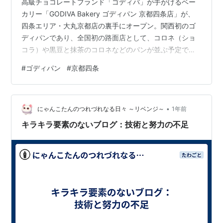
高級チョコレートブランド「ゴディバ」が手がけるベー
カリー「GODIVA Bakery ゴディパン 京都四条店」が、
四条エリア・大丸京都店の裏手にオープン。関西初のゴ
ディパンであり、全国初の路面店として、コロネ（ショ
コラ）や黒豆と抹茶のコロネなどのパンが並ぶ予定で
す。住所や営業時間、コンセプトを整理しました。 関西
#
ゴディパン
#
京都四条
初ゴディバのパン屋ゴディパンが京都四条に出店 広告の
下に記事の続きがあります。ペコリ 高級チョコレートブ
ランド「GODIVA（ゴディバ）」が、京都・四条エリアに
•
ベーカリーを出店します。店名は「GODIVA Bakery ゴデ
にゃんこたんのつれづれなる日々 ～リベンジ～
1年前
ィパン 京都四条店」。関西では初めてのゴディパンであ
キラキラ要素のないブログ：技術と努力の不足
り、ブラン…