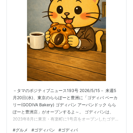
－タマのポジティブニュース193号 2026/5/15－ 来週5
月20日(水)、東京のららぽーと豊洲に「ゴディバ ベーカ
リー(GODIVA Bakery) ゴディパン アーバンドック らら
ぽーと豊洲店」がオープンするよ～。 ゴディパンは、
2023年8月に東京・有楽町に1号店をオープンしたゴディ
バ世界初のベーカリーだよ。「町のパン屋さん meets ゴ
#
グルメ
#
ゴディパン
#
ゴディバ