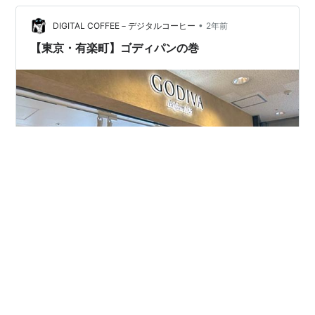
談・日記を書きたい人のグループ ランキング参加中好き
な事、物、趣味について語るブログ
•
DIGITAL COFFEE－デジタルコーヒー
2年前
【東京・有楽町】ゴディパンの巻
やはり昔から高級チョコレートの代名詞なのが凄いな
ぁ。 どーも、PlugOutです。 今回は高級チョコレートの
代表格であるGODIVA（ゴディバ）さんの話題をお届けし
ますよ！ 意外とゴディバさんの店舗は全国各地の主要都