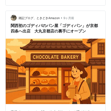
ディバ」をコンセプトに、カカオの魅力を活かしたコロ
ネやクリームパンなど、約20種類以上の独創的なパンを
販売しているんだって～。ゴディバさんのチョコが入っ
•
たパンって美味しいに決まってるよね。 言わずと知れた
雑記ブログ、ときどきAmazon
9ヶ月前
ゴディバ（GODIVA）さんは、1926年に…
関西初のゴディバのパン屋「ゴディパン」が京都
四条へ出店 大丸京都店の裏手にオープン