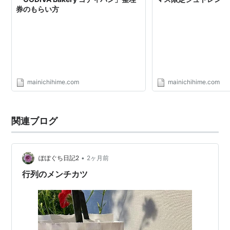
券のもらい方
mainichihime.com
mainichihime.com
関連ブログ
•
ぽぽぐち日記2
2ヶ月前
行列のメンチカツ