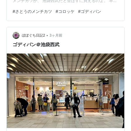
メンチカツが、 池袋西武だと並ばずに買えるのよ。 早速
晩ごはんにいただいちゃったのよ。 あら、美味しい！🤤
#
さとうのメンチカツ
#
コロッケ
#
ゴディパン
最近、スーパーの半額お惣菜ばっかりだったけど、 これ
は別物〜。全然脂っこくなくていくらでも食べられそ
う。 へー、人気も頷けます。 一緒に買った煮豚も美味し
•
かったです。 デジャヴじゃないよ〜。 これは後日購入の
ぽぽぐち日記2
3ヶ月前
コロッケ。 これもおいもの味が程よく美味しかったで
ゴディパン＠池袋西武
す。 この日は肉団子も買って…