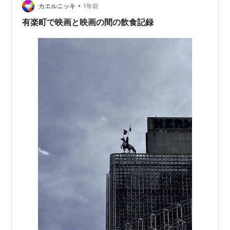
•
した ※メロンパンは1人2個まで 完全な衝動買いです 舌の
カエルニッキ
1年前
根が乾かぬうちの買い物です nyankotanturez…
有楽町で映画と映画の間の飲食記録