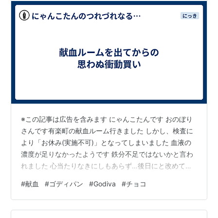
※この記事は広告を含みます にゃんこたんです おのぼり
さんです有楽町の献血ルーム行きました しかし、検査に
より「お休み(実施不可)」となってしまいました 血液の
濃度が足りなかったようです 鉄分不足ではないかと言わ
れました 心当たりなきにしもあらず…後日にと改めて予
約入れました 気を取り直して、浪費タイムといたします
#
献血
#
ゴディパン
#
Godiva
#
チョコ
ゴディパン shop.godiva.co.jpはじめて知りました ゴデ
ィバのチョコで作られるパン屋です今の時間は並ばずに
入店できるということなので、ふらっと立ち寄ってみま